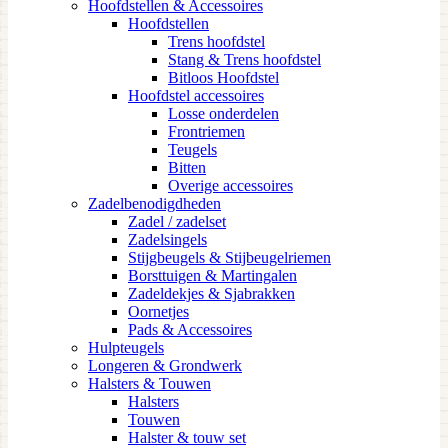
Hoofdstellen & Accessoires
Hoofdstellen
Trens hoofdstel
Stang & Trens hoofdstel
Bitloos Hoofdstel
Hoofdstel accessoires
Losse onderdelen
Frontriemen
Teugels
Bitten
Overige accessoires
Zadelbenodigdheden
Zadel / zadelset
Zadelsingels
Stijgbeugels & Stijbeugelriemen
Borsttuigen & Martingalen
Zadeldekjes & Sjabrakken
Oornetjes
Pads & Accessoires
Hulpteugels
Longeren & Grondwerk
Halsters & Touwen
Halsters
Touwen
Halster & touw set