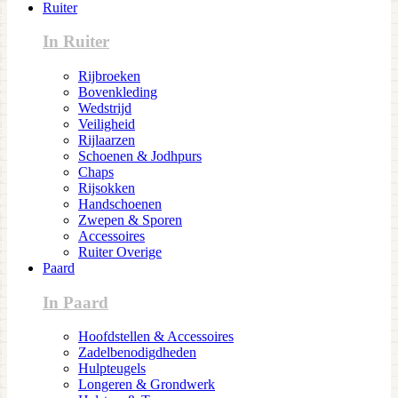
Ruiter
In Ruiter
Rijbroeken
Bovenkleding
Wedstrijd
Veiligheid
Rijlaarzen
Schoenen & Jodhpurs
Chaps
Rijsokken
Handschoenen
Zwepen & Sporen
Accessoires
Ruiter Overige
Paard
In Paard
Hoofdstellen & Accessoires
Zadelbenodigdheden
Hulpteugels
Longeren & Grondwerk