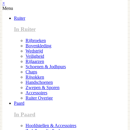
×
Menu
Ruiter
In Ruiter
Rijbroeken
Bovenkleding
Wedstrijd
Veiligheid
Rijlaarzen
Schoenen & Jodhpurs
Chaps
Rijsokken
Handschoenen
Zwepen & Sporen
Accessoires
Ruiter Overige
Paard
In Paard
Hoofdstellen & Accessoires