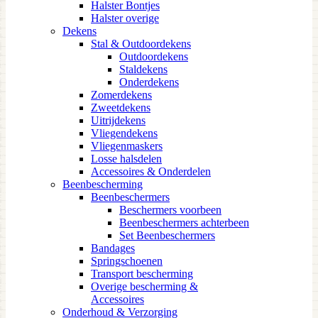
Halster Bontjes
Halster overige
Dekens
Stal & Outdoordekens
Outdoordekens
Staldekens
Onderdekens
Zomerdekens
Zweetdekens
Uitrijdekens
Vliegendekens
Vliegenmaskers
Losse halsdelen
Accessoires & Onderdelen
Beenbescherming
Beenbeschermers
Beschermers voorbeen
Beenbeschermers achterbeen
Set Beenbeschermers
Bandages
Springschoenen
Transport bescherming
Overige bescherming &
Accessoires
Onderhoud & Verzorging