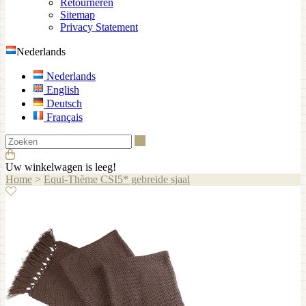
Retourneren
Sitemap
Privacy Statement
Nederlands
Nederlands
English
Deutsch
Français
Zoeken
Uw winkelwagen is leeg!
Home
>
Equi-Thème CSI5* gebreide sjaal