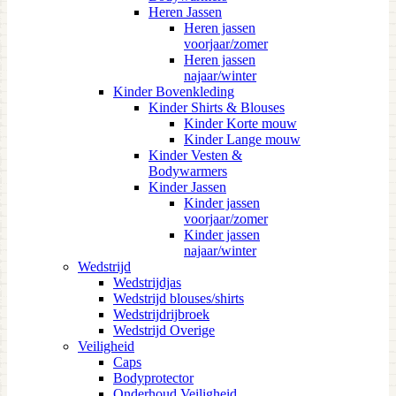
Heren Jassen
Heren jassen
voorjaar/zomer
Heren jassen
najaar/winter
Kinder Bovenkleding
Kinder Shirts & Blouses
Kinder Korte mouw
Kinder Lange mouw
Kinder Vesten &
Bodywarmers
Kinder Jassen
Kinder jassen
voorjaar/zomer
Kinder jassen
najaar/winter
Wedstrijd
Wedstrijdjas
Wedstrijd blouses/shirts
Wedstrijdrijbroek
Wedstrijd Overige
Veiligheid
Caps
Bodyprotector
Onderhoud Veiligheid