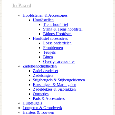
In Paard
Hoofdstellen & Accessoires
Hoofdstellen
Trens hoofdstel
Stang & Trens hoofdstel
Bitloos Hoofdstel
Hoofdstel accessoires
Losse onderdelen
Frontriemen
Teugels
Bitten
Overige accessoires
Zadelbenodigdheden
Zadel / zadelset
Zadelsingels
Stijgbeugels & Stijbeugelriemen
Borsttuigen & Martingalen
Zadeldekjes & Sjabrakken
Oornetjes
Pads & Accessoires
Hulpteugels
Longeren & Grondwerk
Halsters & Touwen