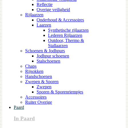
Reflectie
Overige veiligheid
Rijlaarzen
Onderhoud & Accessoires
Laarzen
Synthetische rijlaarzen
Lederen Rijlaarzen
Outdoor, Thermo &
Stallaarzen
Schoenen & Jodhpurs
Jodhpur schoenen
Stalschoenen
Chaps
Rijsokken
Handschoenen
Zwepen & Sporen
Zwepen
Sporen & Sporenriempjes
Accessoires
Ruiter Overige
Paard
In Paard