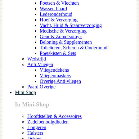
Poetsen & Vlechten
Wassen Paard
Lederonderhoud
Hoef & Verzorging
Vacht, Huid & Staartverzorging
Medische & Verzorging
Geur & Zomerspray's
Beloning & Supplementen
Toiletteren, Scheren & Onderhoud
Poetskisten & Sets
Wedstrijd
Anti-Vliegen
Vliegendekens
Vliegenmaskers
Overige Anti-vliegen
Paard Overige
Mini-Shop
In Mini-Shop
Hoofdstellen & Accessoires
Zadelbenodigdheden
Longeren
Halsters
Dekens