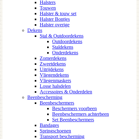
Halsters
Touwen
Halster & touw set
Halster Bontjes
Halster overige
Dekens
Stal & Outdoordekens
Outdoordekens
Staldekens
Onderdekens
Zomerdekens
Zweetdekens
Uitrijdekens
Vliegendekens
Vliegenmaskers
Losse halsdelen
Accessoires & Onderdelen
Beenbescherming
Beenbeschermers
Beschermers voorbeen
Beenbeschermers achterbeen
Set Beenbeschermers
Bandages
Springschoenen
Transport bescherming