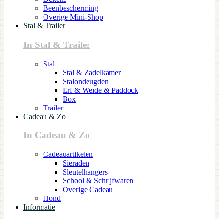
Beenbescherming
Overige Mini-Shop
Stal & Trailer
In Stal & Trailer
Stal
Stal & Zadelkamer
Stalondeugden
Erf & Weide & Paddock
Box
Trailer
Cadeau & Zo
In Cadeau & Zo
Cadeauartikelen
Sieraden
Sleutelhangers
School & Schrijfwaren
Overige Cadeau
Hond
Informatie