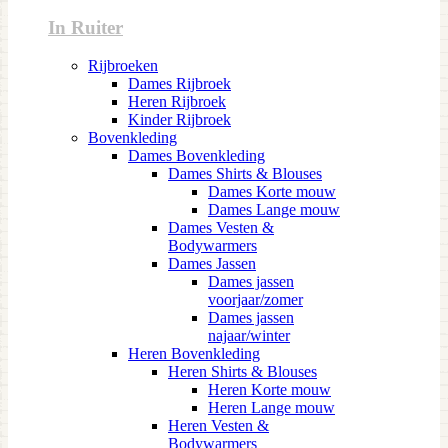
In Ruiter
Rijbroeken
Dames Rijbroek
Heren Rijbroek
Kinder Rijbroek
Bovenkleding
Dames Bovenkleding
Dames Shirts & Blouses
Dames Korte mouw
Dames Lange mouw
Dames Vesten &
Bodywarmers
Dames Jassen
Dames jassen
voorjaar/zomer
Dames jassen
najaar/winter
Heren Bovenkleding
Heren Shirts & Blouses
Heren Korte mouw
Heren Lange mouw
Heren Vesten &
Bodywarmers