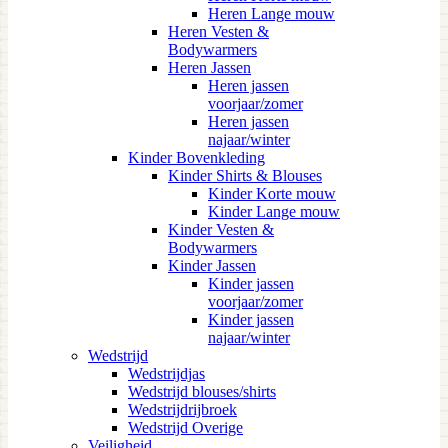
Heren Lange mouw
Heren Vesten &
Bodywarmers
Heren Jassen
Heren jassen
voorjaar/zomer
Heren jassen
najaar/winter
Kinder Bovenkleding
Kinder Shirts & Blouses
Kinder Korte mouw
Kinder Lange mouw
Kinder Vesten &
Bodywarmers
Kinder Jassen
Kinder jassen
voorjaar/zomer
Kinder jassen
najaar/winter
Wedstrijd
Wedstrijdjas
Wedstrijd blouses/shirts
Wedstrijdrijbroek
Wedstrijd Overige
Veiligheid