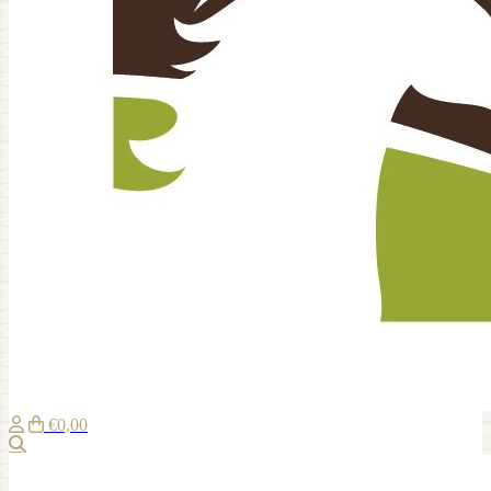
€0,00
Zoeken