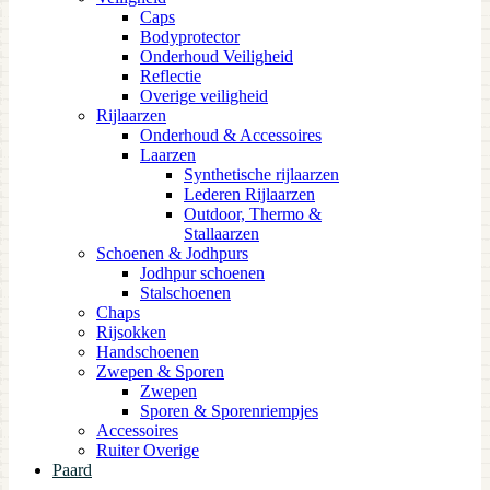
Caps
Bodyprotector
Onderhoud Veiligheid
Reflectie
Overige veiligheid
Rijlaarzen
Onderhoud & Accessoires
Laarzen
Synthetische rijlaarzen
Lederen Rijlaarzen
Outdoor, Thermo &
Stallaarzen
Schoenen & Jodhpurs
Jodhpur schoenen
Stalschoenen
Chaps
Rijsokken
Handschoenen
Zwepen & Sporen
Zwepen
Sporen & Sporenriempjes
Accessoires
Ruiter Overige
Paard