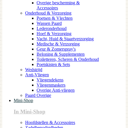
Overige bescherming &
Accessoires
Onderhoud & Verzorging
Poetsen & Vlechten
Wassen Paard
Lederonderhoud
Hoef & Verzorging
Vacht, Huid & Staartverzorging
Medische & Verzorging
Geur & Zomerspray's
Beloning & Supplementen
Toiletteren, Scheren & Onderhoud
Poetskisten & Sets
Wedstrijd
Anti-Vliegen
Vliegendekens
Vliegenmaskers
Overige Anti-vliegen
Paard Overige
Mini-Shop
In Mini-Shop
Hoofdstellen & Accessoires
Zadelbenodigdheden