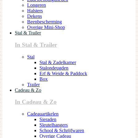
Longeren
Halsters
Dekens
Beenbescherming
Overige Mini-Shop
Stal & Trailer
In Stal & Trailer
Stal
Stal & Zadelkamer
Stalondeugden
Erf & Weide & Paddock
Box
Trailer
Cadeau & Zo
In Cadeau & Zo
Cadeauartikelen
Sieraden
Sleutelhangers
School & Schrijfwaren
Overige Cadeau