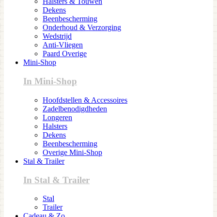
Halsters & Touwen
Dekens
Beenbescherming
Onderhoud & Verzorging
Wedstrijd
Anti-Vliegen
Paard Overige
Mini-Shop
In Mini-Shop
Hoofdstellen & Accessoires
Zadelbenodigdheden
Longeren
Halsters
Dekens
Beenbescherming
Overige Mini-Shop
Stal & Trailer
In Stal & Trailer
Stal
Trailer
Cadeau & Zo