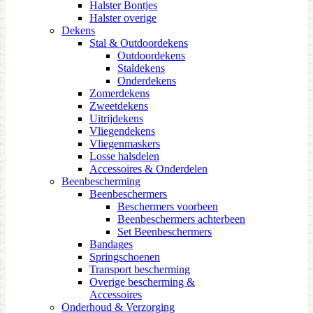
Halster Bontjes
Halster overige
Dekens
Stal & Outdoordekens
Outdoordekens
Staldekens
Onderdekens
Zomerdekens
Zweetdekens
Uitrijdekens
Vliegendekens
Vliegenmaskers
Losse halsdelen
Accessoires & Onderdelen
Beenbescherming
Beenbeschermers
Beschermers voorbeen
Beenbeschermers achterbeen
Set Beenbeschermers
Bandages
Springschoenen
Transport bescherming
Overige bescherming &
Accessoires
Onderhoud & Verzorging