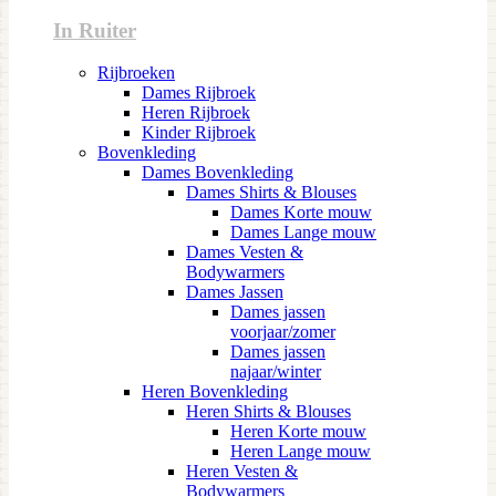
In Ruiter
Rijbroeken
Dames Rijbroek
Heren Rijbroek
Kinder Rijbroek
Bovenkleding
Dames Bovenkleding
Dames Shirts & Blouses
Dames Korte mouw
Dames Lange mouw
Dames Vesten &
Bodywarmers
Dames Jassen
Dames jassen
voorjaar/zomer
Dames jassen
najaar/winter
Heren Bovenkleding
Heren Shirts & Blouses
Heren Korte mouw
Heren Lange mouw
Heren Vesten &
Bodywarmers