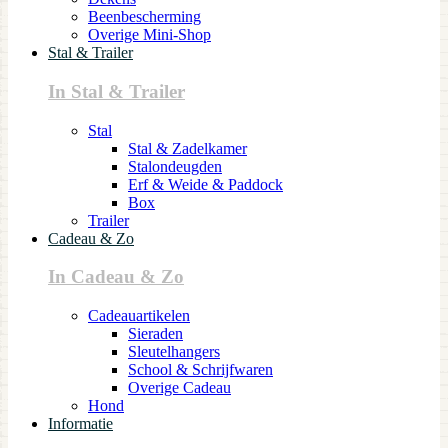
Beenbescherming
Overige Mini-Shop
Stal & Trailer
In Stal & Trailer
Stal
Stal & Zadelkamer
Stalondeugden
Erf & Weide & Paddock
Box
Trailer
Cadeau & Zo
In Cadeau & Zo
Cadeauartikelen
Sieraden
Sleutelhangers
School & Schrijfwaren
Overige Cadeau
Hond
Informatie