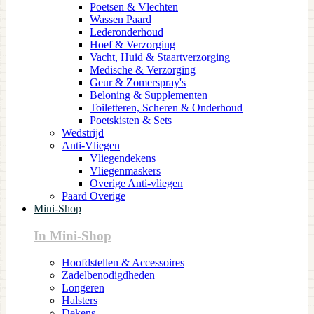
Poetsen & Vlechten
Wassen Paard
Lederonderhoud
Hoef & Verzorging
Vacht, Huid & Staartverzorging
Medische & Verzorging
Geur & Zomerspray's
Beloning & Supplementen
Toiletteren, Scheren & Onderhoud
Poetskisten & Sets
Wedstrijd
Anti-Vliegen
Vliegendekens
Vliegenmaskers
Overige Anti-vliegen
Paard Overige
Mini-Shop
In Mini-Shop
Hoofdstellen & Accessoires
Zadelbenodigdheden
Longeren
Halsters
Dekens