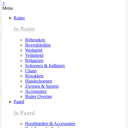
×
Menu
Ruiter
In Ruiter
Rijbroeken
Bovenkleding
Wedstrijd
Veiligheid
Rijlaarzen
Schoenen & Jodhpurs
Chaps
Rijsokken
Handschoenen
Zwepen & Sporen
Accessoires
Ruiter Overige
Paard
In Paard
Hoofdstellen & Accessoires