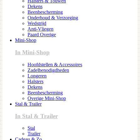
Halsters & Touwen
Dekens
Beenbescherming
Onderhoud & Verzorging
Wedstrijd
Anti-Vliegen
Paard Overige
Mini-Shop
In Mini-Shop
Hoofdstellen & Accessoires
Zadelbenodigdheden
Longeren
Halsters
Dekens
Beenbescherming
Overige Mini-Shop
Stal & Trailer
In Stal & Trailer
Stal
Trailer
Cadeau & Zo