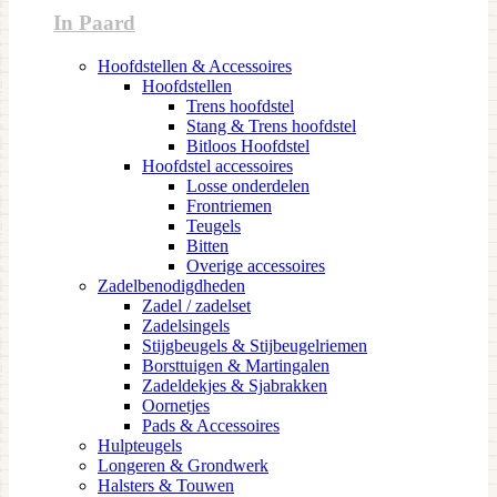
In Paard
Hoofdstellen & Accessoires
Hoofdstellen
Trens hoofdstel
Stang & Trens hoofdstel
Bitloos Hoofdstel
Hoofdstel accessoires
Losse onderdelen
Frontriemen
Teugels
Bitten
Overige accessoires
Zadelbenodigdheden
Zadel / zadelset
Zadelsingels
Stijgbeugels & Stijbeugelriemen
Borsttuigen & Martingalen
Zadeldekjes & Sjabrakken
Oornetjes
Pads & Accessoires
Hulpteugels
Longeren & Grondwerk
Halsters & Touwen