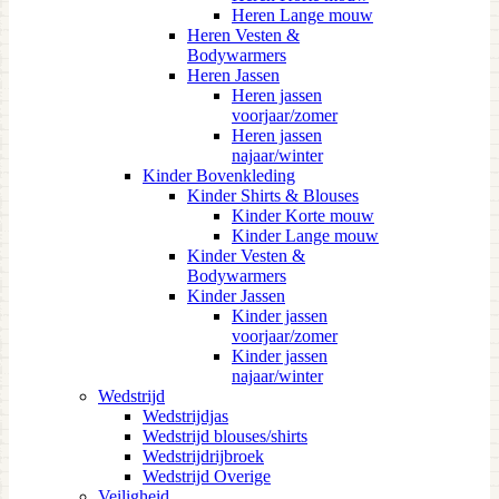
Heren Lange mouw
Heren Vesten &
Bodywarmers
Heren Jassen
Heren jassen
voorjaar/zomer
Heren jassen
najaar/winter
Kinder Bovenkleding
Kinder Shirts & Blouses
Kinder Korte mouw
Kinder Lange mouw
Kinder Vesten &
Bodywarmers
Kinder Jassen
Kinder jassen
voorjaar/zomer
Kinder jassen
najaar/winter
Wedstrijd
Wedstrijdjas
Wedstrijd blouses/shirts
Wedstrijdrijbroek
Wedstrijd Overige
Veiligheid