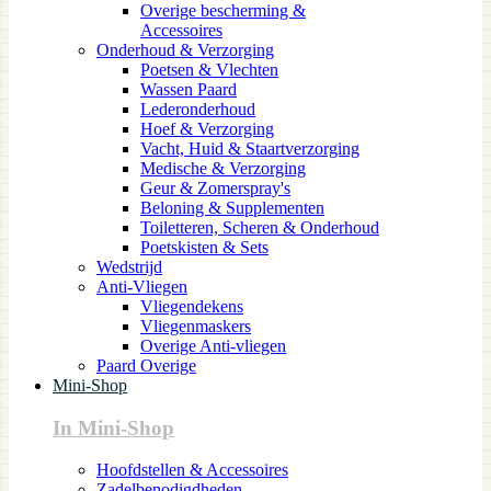
Overige bescherming &
Accessoires
Onderhoud & Verzorging
Poetsen & Vlechten
Wassen Paard
Lederonderhoud
Hoef & Verzorging
Vacht, Huid & Staartverzorging
Medische & Verzorging
Geur & Zomerspray's
Beloning & Supplementen
Toiletteren, Scheren & Onderhoud
Poetskisten & Sets
Wedstrijd
Anti-Vliegen
Vliegendekens
Vliegenmaskers
Overige Anti-vliegen
Paard Overige
Mini-Shop
In Mini-Shop
Hoofdstellen & Accessoires
Zadelbenodigdheden