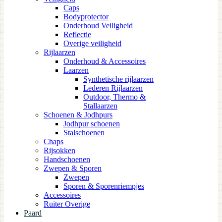
Caps
Bodyprotector
Onderhoud Veiligheid
Reflectie
Overige veiligheid
Rijlaarzen
Onderhoud & Accessoires
Laarzen
Synthetische rijlaarzen
Lederen Rijlaarzen
Outdoor, Thermo &
Stallaarzen
Schoenen & Jodhpurs
Jodhpur schoenen
Stalschoenen
Chaps
Rijsokken
Handschoenen
Zwepen & Sporen
Zwepen
Sporen & Sporenriempjes
Accessoires
Ruiter Overige
Paard