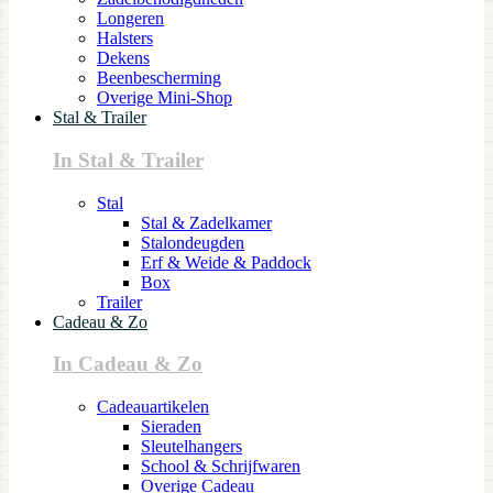
Longeren
Halsters
Dekens
Beenbescherming
Overige Mini-Shop
Stal & Trailer
In Stal & Trailer
Stal
Stal & Zadelkamer
Stalondeugden
Erf & Weide & Paddock
Box
Trailer
Cadeau & Zo
In Cadeau & Zo
Cadeauartikelen
Sieraden
Sleutelhangers
School & Schrijfwaren
Overige Cadeau