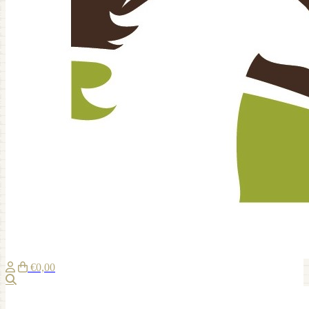
€0,00
Zoeken