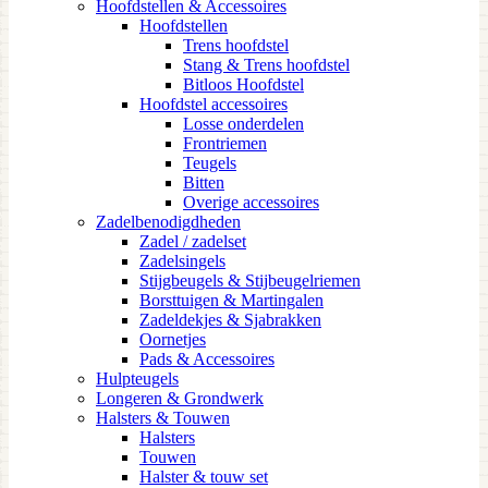
Hoofdstellen & Accessoires
Hoofdstellen
Trens hoofdstel
Stang & Trens hoofdstel
Bitloos Hoofdstel
Hoofdstel accessoires
Losse onderdelen
Frontriemen
Teugels
Bitten
Overige accessoires
Zadelbenodigdheden
Zadel / zadelset
Zadelsingels
Stijgbeugels & Stijbeugelriemen
Borsttuigen & Martingalen
Zadeldekjes & Sjabrakken
Oornetjes
Pads & Accessoires
Hulpteugels
Longeren & Grondwerk
Halsters & Touwen
Halsters
Touwen
Halster & touw set