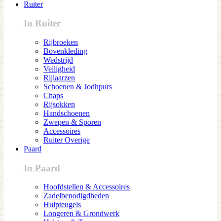
Ruiter
In Ruiter
Rijbroeken
Bovenkleding
Wedstrijd
Veiligheid
Rijlaarzen
Schoenen & Jodhpurs
Chaps
Rijsokken
Handschoenen
Zwepen & Sporen
Accessoires
Ruiter Overige
Paard
In Paard
Hoofdstellen & Accessoires
Zadelbenodigdheden
Hulpteugels
Longeren & Grondwerk