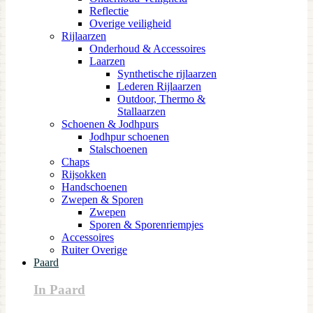
Reflectie
Overige veiligheid
Rijlaarzen
Onderhoud & Accessoires
Laarzen
Synthetische rijlaarzen
Lederen Rijlaarzen
Outdoor, Thermo &
Stallaarzen
Schoenen & Jodhpurs
Jodhpur schoenen
Stalschoenen
Chaps
Rijsokken
Handschoenen
Zwepen & Sporen
Zwepen
Sporen & Sporenriempjes
Accessoires
Ruiter Overige
Paard
In Paard