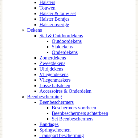
Halsters
Touwen
Halster & touw set
Halster Bontjes
Halster overige
Dekens
Stal & Outdoordekens
Outdoordekens
Staldekens
Onderdekens
Zomerdekens
Zweetdekens
Uitrijdekens
Vliegendekens
Vliegenmaskers
Losse halsdelen
Accessoires & Onderdelen
Beenbescherming
Beenbeschermers
Beschermers voorbeen
Beenbeschermers achterbeen
Set Beenbeschermers
Bandages
Springschoenen
Transport bescherming