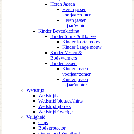
Heren Jassen
Heren jassen
voorjaar/zomer
Heren jassen
najaar/winter
Kinder Bovenkleding
Kinder Shirts & Blouses
Kinder Korte mouw
Kinder Lange mouw
Kinder Vesten &
Bodywarmers
Kinder Jassen
Kinder jassen
voorjaar/zomer
Kinder jassen
najaar/winter
Wedstrijd
Wedstrijdjas
Wedstrijd blouses/shirts
Wedstrijdrijbroek
Wedstrijd Overige
Veiligheid
Caps
Bodyprotector
Onderhoud Veiligheid