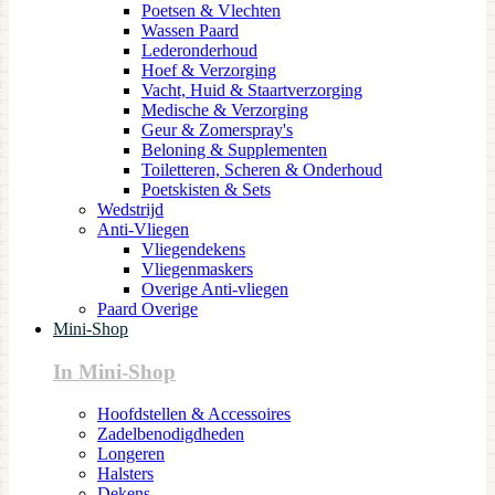
Poetsen & Vlechten
Wassen Paard
Lederonderhoud
Hoef & Verzorging
Vacht, Huid & Staartverzorging
Medische & Verzorging
Geur & Zomerspray's
Beloning & Supplementen
Toiletteren, Scheren & Onderhoud
Poetskisten & Sets
Wedstrijd
Anti-Vliegen
Vliegendekens
Vliegenmaskers
Overige Anti-vliegen
Paard Overige
Mini-Shop
In Mini-Shop
Hoofdstellen & Accessoires
Zadelbenodigdheden
Longeren
Halsters
Dekens