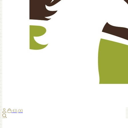
€0,00
Zoeken