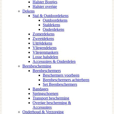
Halster Bontjes
Halster overige
Dekens
Stal & Outdoordekens
Outdoordekens
Staldekens
Onderdekens
Zomerdekens
Zweetdekens
Uitrijdekens
Vliegendekens
Vliegenmaskers
Losse halsdelen
Accessoires & Onderdelen
Beenbescherming
Beenbeschermers
Beschermers voorbeen
Beenbeschermers achterbeen
Set Beenbeschermers
Bandages
Springschoenen
Transport bescherming
Overige bescherming &
Accessoires
Onderhoud & Verzorging