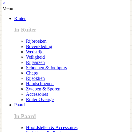
×
Menu
Ruiter
In Ruiter
Rijbroeken
Bovenkleding
Wedstrijd
Veiligheid
Rijlaarzen
Schoenen & Jodhpurs
Chaps
Rijsokken
Handschoenen
Zwepen & Sporen
Accessoires
Ruiter Overige
Paard
In Paard
Hoofdstellen & Accessoires