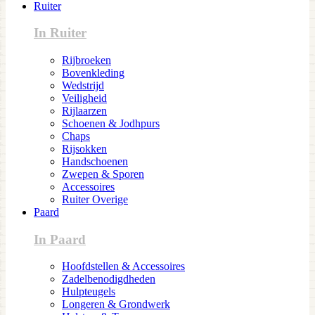
Ruiter
In Ruiter
Rijbroeken
Bovenkleding
Wedstrijd
Veiligheid
Rijlaarzen
Schoenen & Jodhpurs
Chaps
Rijsokken
Handschoenen
Zwepen & Sporen
Accessoires
Ruiter Overige
Paard
In Paard
Hoofdstellen & Accessoires
Zadelbenodigdheden
Hulpteugels
Longeren & Grondwerk