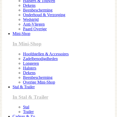
Halsters & Touwen
Dekens
Beenbescherming
Onderhoud & Verzorging
Wedstrijd
Anti-Vliegen
Paard Overige
Mini-Shop
In Mini-Shop
Hoofdstellen & Accessoires
Zadelbenodigdheden
Longeren
Halsters
Dekens
Beenbescherming
Overige Mini-Shop
Stal & Trailer
In Stal & Trailer
Stal
Trailer
Cadeau & Zo