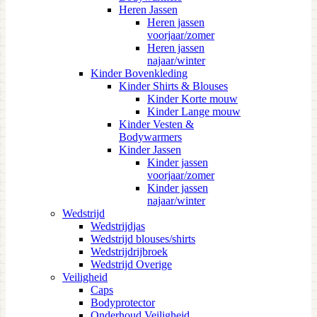
Heren Jassen
Heren jassen
voorjaar/zomer
Heren jassen
najaar/winter
Kinder Bovenkleding
Kinder Shirts & Blouses
Kinder Korte mouw
Kinder Lange mouw
Kinder Vesten &
Bodywarmers
Kinder Jassen
Kinder jassen
voorjaar/zomer
Kinder jassen
najaar/winter
Wedstrijd
Wedstrijdjas
Wedstrijd blouses/shirts
Wedstrijdrijbroek
Wedstrijd Overige
Veiligheid
Caps
Bodyprotector
Onderhoud Veiligheid