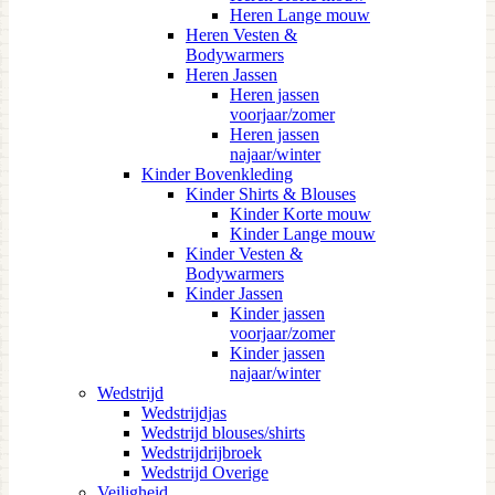
Heren Lange mouw
Heren Vesten &
Bodywarmers
Heren Jassen
Heren jassen
voorjaar/zomer
Heren jassen
najaar/winter
Kinder Bovenkleding
Kinder Shirts & Blouses
Kinder Korte mouw
Kinder Lange mouw
Kinder Vesten &
Bodywarmers
Kinder Jassen
Kinder jassen
voorjaar/zomer
Kinder jassen
najaar/winter
Wedstrijd
Wedstrijdjas
Wedstrijd blouses/shirts
Wedstrijdrijbroek
Wedstrijd Overige
Veiligheid