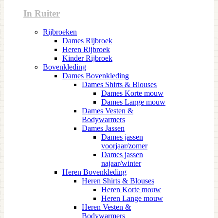
In Ruiter
Rijbroeken
Dames Rijbroek
Heren Rijbroek
Kinder Rijbroek
Bovenkleding
Dames Bovenkleding
Dames Shirts & Blouses
Dames Korte mouw
Dames Lange mouw
Dames Vesten &
Bodywarmers
Dames Jassen
Dames jassen
voorjaar/zomer
Dames jassen
najaar/winter
Heren Bovenkleding
Heren Shirts & Blouses
Heren Korte mouw
Heren Lange mouw
Heren Vesten &
Bodywarmers