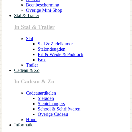
Beenbescherming
Overige Mini-Shop
Stal & Trailer
In Stal & Trailer
Stal
Stal & Zadelkamer
Stalondeugden
Erf & Weide & Paddock
Box
Trailer
Cadeau & Zo
In Cadeau & Zo
Cadeauartikelen
Sieraden
Sleutelhangers
School & Schrijfwaren
Overige Cadeau
Hond
Informatie