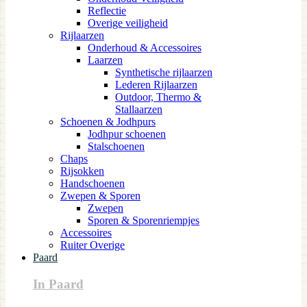
Reflectie
Overige veiligheid
Rijlaarzen
Onderhoud & Accessoires
Laarzen
Synthetische rijlaarzen
Lederen Rijlaarzen
Outdoor, Thermo &
Stallaarzen
Schoenen & Jodhpurs
Jodhpur schoenen
Stalschoenen
Chaps
Rijsokken
Handschoenen
Zwepen & Sporen
Zwepen
Sporen & Sporenriempjes
Accessoires
Ruiter Overige
Paard
In Paard