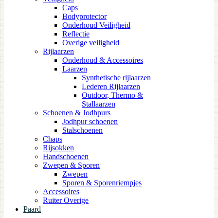
Caps
Bodyprotector
Onderhoud Veiligheid
Reflectie
Overige veiligheid
Rijlaarzen
Onderhoud & Accessoires
Laarzen
Synthetische rijlaarzen
Lederen Rijlaarzen
Outdoor, Thermo &
Stallaarzen
Schoenen & Jodhpurs
Jodhpur schoenen
Stalschoenen
Chaps
Rijsokken
Handschoenen
Zwepen & Sporen
Zwepen
Sporen & Sporenriempjes
Accessoires
Ruiter Overige
Paard