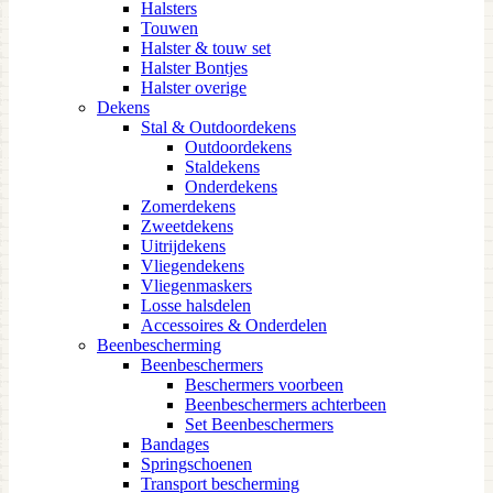
Halsters
Touwen
Halster & touw set
Halster Bontjes
Halster overige
Dekens
Stal & Outdoordekens
Outdoordekens
Staldekens
Onderdekens
Zomerdekens
Zweetdekens
Uitrijdekens
Vliegendekens
Vliegenmaskers
Losse halsdelen
Accessoires & Onderdelen
Beenbescherming
Beenbeschermers
Beschermers voorbeen
Beenbeschermers achterbeen
Set Beenbeschermers
Bandages
Springschoenen
Transport bescherming