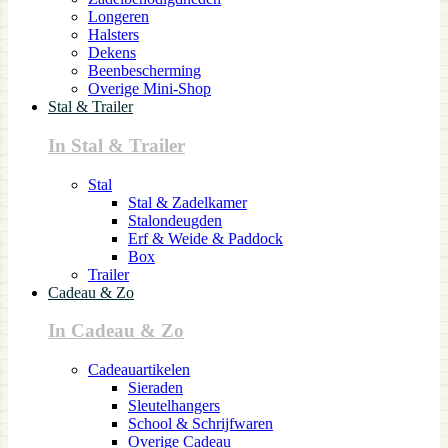
Longeren
Halsters
Dekens
Beenbescherming
Overige Mini-Shop
Stal & Trailer
In Stal & Trailer
Stal
Stal & Zadelkamer
Stalondeugden
Erf & Weide & Paddock
Box
Trailer
Cadeau & Zo
In Cadeau & Zo
Cadeauartikelen
Sieraden
Sleutelhangers
School & Schrijfwaren
Overige Cadeau