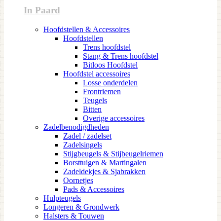
In Paard
Hoofdstellen & Accessoires
Hoofdstellen
Trens hoofdstel
Stang & Trens hoofdstel
Bitloos Hoofdstel
Hoofdstel accessoires
Losse onderdelen
Frontriemen
Teugels
Bitten
Overige accessoires
Zadelbenodigdheden
Zadel / zadelset
Zadelsingels
Stijgbeugels & Stijbeugelriemen
Borsttuigen & Martingalen
Zadeldekjes & Sjabrakken
Oornetjes
Pads & Accessoires
Hulpteugels
Longeren & Grondwerk
Halsters & Touwen