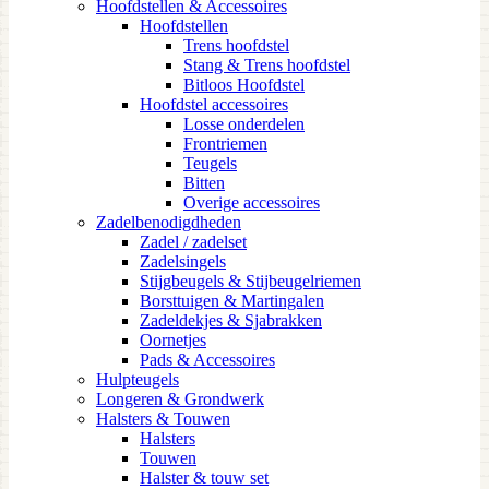
Hoofdstellen & Accessoires
Hoofdstellen
Trens hoofdstel
Stang & Trens hoofdstel
Bitloos Hoofdstel
Hoofdstel accessoires
Losse onderdelen
Frontriemen
Teugels
Bitten
Overige accessoires
Zadelbenodigdheden
Zadel / zadelset
Zadelsingels
Stijgbeugels & Stijbeugelriemen
Borsttuigen & Martingalen
Zadeldekjes & Sjabrakken
Oornetjes
Pads & Accessoires
Hulpteugels
Longeren & Grondwerk
Halsters & Touwen
Halsters
Touwen
Halster & touw set