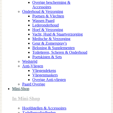
Overige bescherming &
Accessoires
Onderhoud & Verzorging
Poetsen & Vlechten
Wassen Paard
Lederonderhoud
Hoef & Verzorging
Vacht, Huid & Staartverzorging
Medische & Verzorging
Geur & Zomerspray's
Beloning & Supplementen
Toiletteren, Scheren & Onderhoud
Poetskisten & Sets
Wedstrijd
Anti-Vliegen
Vliegendekens
Vliegenmaskers
Overige Anti-vliegen
Paard Overige
Mini-Shop
In Mini-Shop
Hoofdstellen & Accessoires
Zadelbenodigdheden