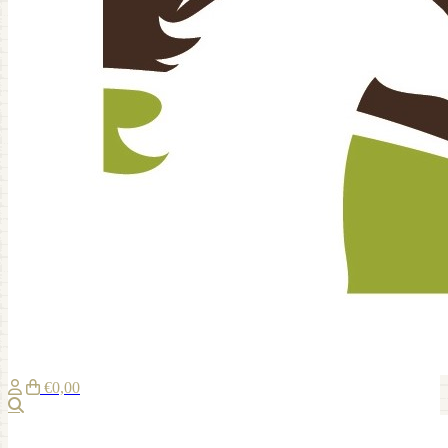
€0,00
Zoeken