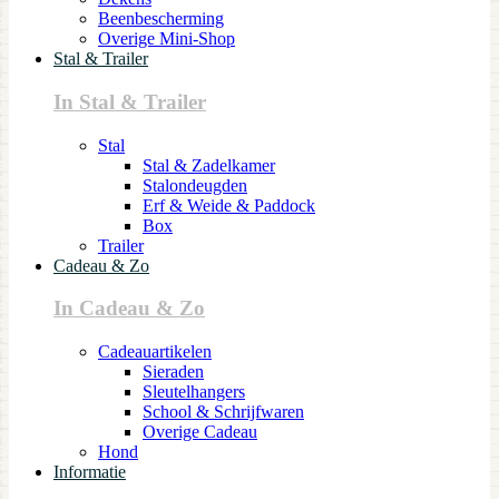
Beenbescherming
Overige Mini-Shop
Stal & Trailer
In Stal & Trailer
Stal
Stal & Zadelkamer
Stalondeugden
Erf & Weide & Paddock
Box
Trailer
Cadeau & Zo
In Cadeau & Zo
Cadeauartikelen
Sieraden
Sleutelhangers
School & Schrijfwaren
Overige Cadeau
Hond
Informatie