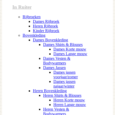
In Ruiter
Rijbroeken
Dames Rijbroek
Heren Rijbroek
Kinder Rijbroek
Bovenkleding
Dames Bovenkleding
Dames Shirts & Blouses
Dames Korte mouw
Dames Lange mouw
Dames Vesten &
Bodywarmers
Dames Jassen
Dames jassen
voorjaar/zomer
Dames jassen
najaar/winter
Heren Bovenkleding
Heren Shirts & Blouses
Heren Korte mouw
Heren Lange mouw
Heren Vesten &
Bodywarmers