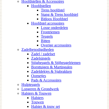
Hoofdstellen & Accessoires
Hoofdstellen
Trens hoofdstel
Stang & Trens hoofdstel
Bitloos Hoofdstel
Hoofdstel accessoires
Losse onderdelen
Frontriemen
Teugels
Bitten
Overige accessoires
Zadelbenodigdheden
Zadel / zadelset
Zadelsingels
Stijgbeugels & Stijbeugelriemen
Borsttuigen & Martingalen
Zadeldekjes & Sjabrakken
Oornetjes
Pads & Accessoires
Hulpteugels
Longeren & Grondwerk
Halsters & Touwen
Halsters
Touwen
Halster & touw set