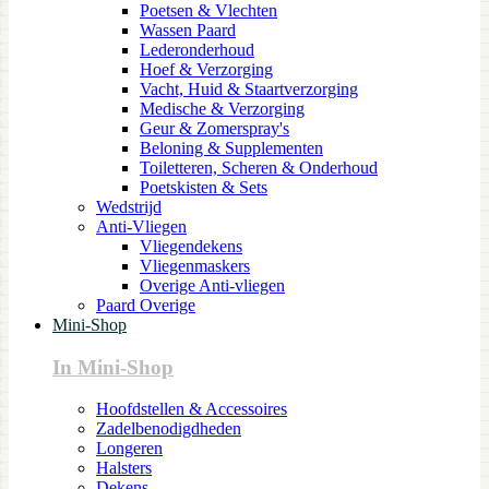
Poetsen & Vlechten
Wassen Paard
Lederonderhoud
Hoef & Verzorging
Vacht, Huid & Staartverzorging
Medische & Verzorging
Geur & Zomerspray's
Beloning & Supplementen
Toiletteren, Scheren & Onderhoud
Poetskisten & Sets
Wedstrijd
Anti-Vliegen
Vliegendekens
Vliegenmaskers
Overige Anti-vliegen
Paard Overige
Mini-Shop
In Mini-Shop
Hoofdstellen & Accessoires
Zadelbenodigdheden
Longeren
Halsters
Dekens