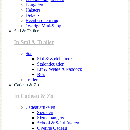
Longeren
Halsters
Dekens
Beenbescherming
Overige Mini-Shop
Stal & Trailer
In Stal & Trailer
Stal
Stal & Zadelkamer
Stalondeugden
Erf & Weide & Paddock
Box
Trailer
Cadeau & Zo
In Cadeau & Zo
Cadeauartikelen
Sieraden
Sleutelhangers
School & Schrijfwaren
Overige Cadeau