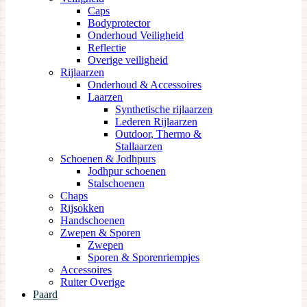
Caps
Bodyprotector
Onderhoud Veiligheid
Reflectie
Overige veiligheid
Rijlaarzen
Onderhoud & Accessoires
Laarzen
Synthetische rijlaarzen
Lederen Rijlaarzen
Outdoor, Thermo &
Stallaarzen
Schoenen & Jodhpurs
Jodhpur schoenen
Stalschoenen
Chaps
Rijsokken
Handschoenen
Zwepen & Sporen
Zwepen
Sporen & Sporenriempjes
Accessoires
Ruiter Overige
Paard