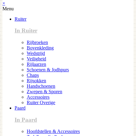
×
Menu
Ruiter
In Ruiter
Rijbroeken
Bovenkleding
Wedstrijd
Veiligheid
Rijlaarzen
Schoenen & Jodhpurs
Chaps
Rijsokken
Handschoenen
Zwepen & Sporen
Accessoires
Ruiter Overige
Paard
In Paard
Hoofdstellen & Accessoires