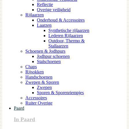
Reflectie
Overige veiligheid
Rijlaarzen
Onderhoud & Accessoires
Laarzen
Synthetische rijlaarzen
Lederen Rijlaarzen
Outdoor, Thermo &
Stallaarzen
Schoenen & Jodhpurs
Jodhpur schoenen
Stalschoenen
Chaps
Rijsokken
Handschoenen
Zwepen & Sporen
Zwepen
Sporen & Sporenriempjes
Accessoires
Ruiter Overige
Paard
In Paard