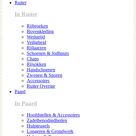
Ruiter
In Ruiter
Rijbroeken
Bovenkleding
Wedstrijd
Veiligheid
Rijlaarzen
Schoenen & Jodhpurs
Chaps
Rijsokken
Handschoenen
Zwepen & Sporen
Accessoires
Ruiter Overige
Paard
In Paard
Hoofdstellen & Accessoires
Zadelbenodigdheden
Hulpteugels
Longeren & Grondwerk