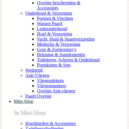
Overige bescherming &
Accessoires
Onderhoud & Verzorging
Poetsen & Vlechten
Wassen Paard
Lederonderhoud
Hoef & Verzorging
Vacht, Huid & Staartverzorging
Medische & Verzorging
Geur & Zomerspray's
Beloning & Supplementen
Toiletteren, Scheren & Onderhoud
Poetskisten & Sets
Wedstrijd
Anti-Vliegen
Vliegendekens
Vliegenmaskers
Overige Anti-vliegen
Paard Overige
Mini-Shop
In Mini-Shop
Hoofdstellen & Accessoires
Zadelbenodigdheden