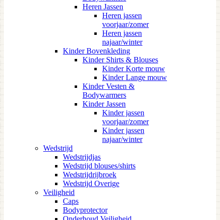
Heren Jassen
Heren jassen
voorjaar/zomer
Heren jassen
najaar/winter
Kinder Bovenkleding
Kinder Shirts & Blouses
Kinder Korte mouw
Kinder Lange mouw
Kinder Vesten &
Bodywarmers
Kinder Jassen
Kinder jassen
voorjaar/zomer
Kinder jassen
najaar/winter
Wedstrijd
Wedstrijdjas
Wedstrijd blouses/shirts
Wedstrijdrijbroek
Wedstrijd Overige
Veiligheid
Caps
Bodyprotector
Onderhoud Veiligheid