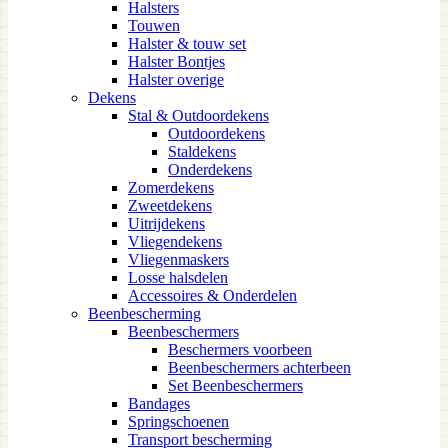
Halsters
Touwen
Halster & touw set
Halster Bontjes
Halster overige
Dekens
Stal & Outdoordekens
Outdoordekens
Staldekens
Onderdekens
Zomerdekens
Zweetdekens
Uitrijdekens
Vliegendekens
Vliegenmaskers
Losse halsdelen
Accessoires & Onderdelen
Beenbescherming
Beenbeschermers
Beschermers voorbeen
Beenbeschermers achterbeen
Set Beenbeschermers
Bandages
Springschoenen
Transport bescherming