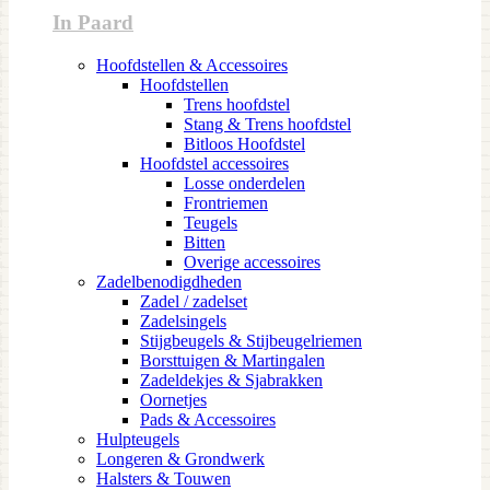
In Paard
Hoofdstellen & Accessoires
Hoofdstellen
Trens hoofdstel
Stang & Trens hoofdstel
Bitloos Hoofdstel
Hoofdstel accessoires
Losse onderdelen
Frontriemen
Teugels
Bitten
Overige accessoires
Zadelbenodigdheden
Zadel / zadelset
Zadelsingels
Stijgbeugels & Stijbeugelriemen
Borsttuigen & Martingalen
Zadeldekjes & Sjabrakken
Oornetjes
Pads & Accessoires
Hulpteugels
Longeren & Grondwerk
Halsters & Touwen