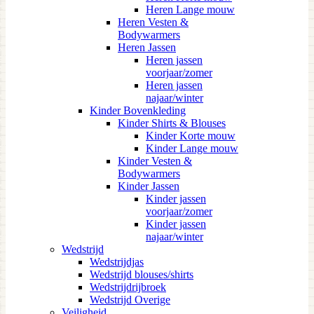
Heren Lange mouw
Heren Vesten &
Bodywarmers
Heren Jassen
Heren jassen
voorjaar/zomer
Heren jassen
najaar/winter
Kinder Bovenkleding
Kinder Shirts & Blouses
Kinder Korte mouw
Kinder Lange mouw
Kinder Vesten &
Bodywarmers
Kinder Jassen
Kinder jassen
voorjaar/zomer
Kinder jassen
najaar/winter
Wedstrijd
Wedstrijdjas
Wedstrijd blouses/shirts
Wedstrijdrijbroek
Wedstrijd Overige
Veiligheid