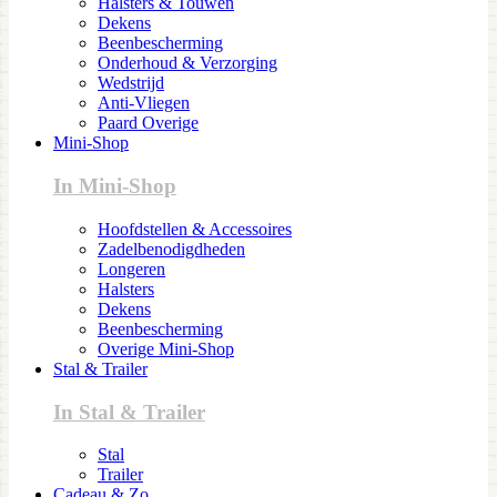
Halsters & Touwen
Dekens
Beenbescherming
Onderhoud & Verzorging
Wedstrijd
Anti-Vliegen
Paard Overige
Mini-Shop
In Mini-Shop
Hoofdstellen & Accessoires
Zadelbenodigdheden
Longeren
Halsters
Dekens
Beenbescherming
Overige Mini-Shop
Stal & Trailer
In Stal & Trailer
Stal
Trailer
Cadeau & Zo