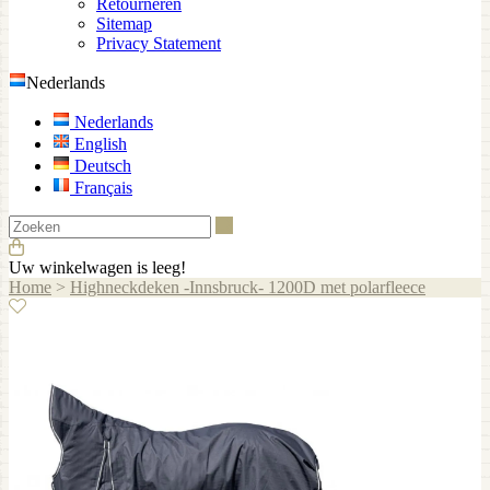
Retourneren
Sitemap
Privacy Statement
Nederlands
Nederlands
English
Deutsch
Français
Zoeken
Uw winkelwagen is leeg!
Home
>
Highneckdeken -Innsbruck- 1200D met polarfleece