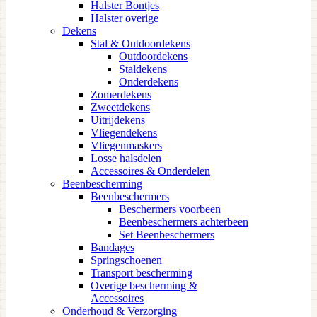
Halster Bontjes
Halster overige
Dekens
Stal & Outdoordekens
Outdoordekens
Staldekens
Onderdekens
Zomerdekens
Zweetdekens
Uitrijdekens
Vliegendekens
Vliegenmaskers
Losse halsdelen
Accessoires & Onderdelen
Beenbescherming
Beenbeschermers
Beschermers voorbeen
Beenbeschermers achterbeen
Set Beenbeschermers
Bandages
Springschoenen
Transport bescherming
Overige bescherming &
Accessoires
Onderhoud & Verzorging