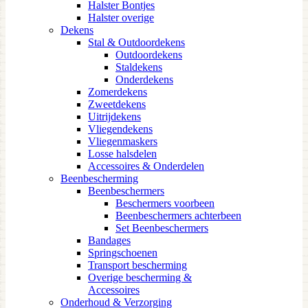
Halster Bontjes
Halster overige
Dekens
Stal & Outdoordekens
Outdoordekens
Staldekens
Onderdekens
Zomerdekens
Zweetdekens
Uitrijdekens
Vliegendekens
Vliegenmaskers
Losse halsdelen
Accessoires & Onderdelen
Beenbescherming
Beenbeschermers
Beschermers voorbeen
Beenbeschermers achterbeen
Set Beenbeschermers
Bandages
Springschoenen
Transport bescherming
Overige bescherming &
Accessoires
Onderhoud & Verzorging