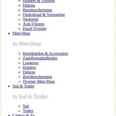
Halsters & Touwen
Dekens
Beenbescherming
Onderhoud & Verzorging
Wedstrijd
Anti-Vliegen
Paard Overige
Mini-Shop
In Mini-Shop
Hoofdstellen & Accessoires
Zadelbenodigdheden
Longeren
Halsters
Dekens
Beenbescherming
Overige Mini-Shop
Stal & Trailer
In Stal & Trailer
Stal
Trailer
Cadeau & Zo