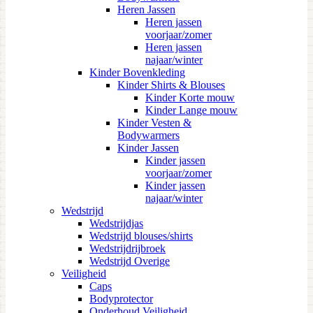
Heren Jassen
Heren jassen
voorjaar/zomer
Heren jassen
najaar/winter
Kinder Bovenkleding
Kinder Shirts & Blouses
Kinder Korte mouw
Kinder Lange mouw
Kinder Vesten &
Bodywarmers
Kinder Jassen
Kinder jassen
voorjaar/zomer
Kinder jassen
najaar/winter
Wedstrijd
Wedstrijdjas
Wedstrijd blouses/shirts
Wedstrijdrijbroek
Wedstrijd Overige
Veiligheid
Caps
Bodyprotector
Onderhoud Veiligheid