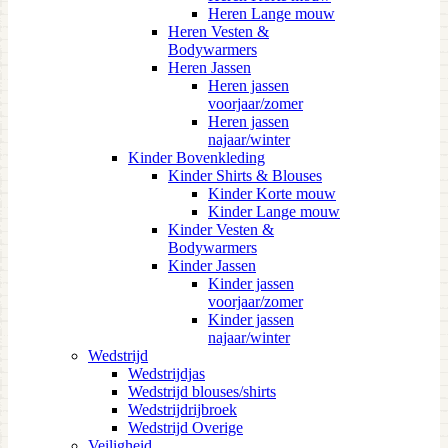
Heren Lange mouw
Heren Vesten &
Bodywarmers
Heren Jassen
Heren jassen
voorjaar/zomer
Heren jassen
najaar/winter
Kinder Bovenkleding
Kinder Shirts & Blouses
Kinder Korte mouw
Kinder Lange mouw
Kinder Vesten &
Bodywarmers
Kinder Jassen
Kinder jassen
voorjaar/zomer
Kinder jassen
najaar/winter
Wedstrijd
Wedstrijdjas
Wedstrijd blouses/shirts
Wedstrijdrijbroek
Wedstrijd Overige
Veiligheid