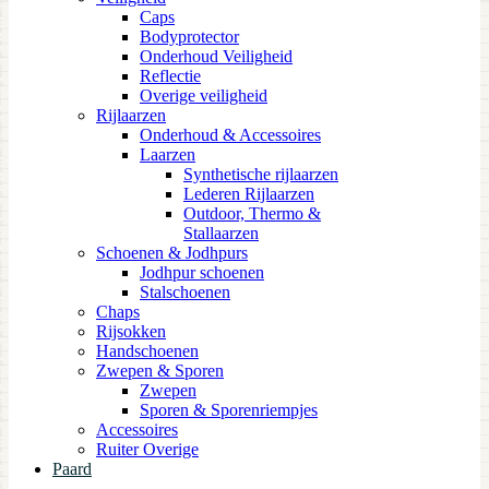
Caps
Bodyprotector
Onderhoud Veiligheid
Reflectie
Overige veiligheid
Rijlaarzen
Onderhoud & Accessoires
Laarzen
Synthetische rijlaarzen
Lederen Rijlaarzen
Outdoor, Thermo &
Stallaarzen
Schoenen & Jodhpurs
Jodhpur schoenen
Stalschoenen
Chaps
Rijsokken
Handschoenen
Zwepen & Sporen
Zwepen
Sporen & Sporenriempjes
Accessoires
Ruiter Overige
Paard