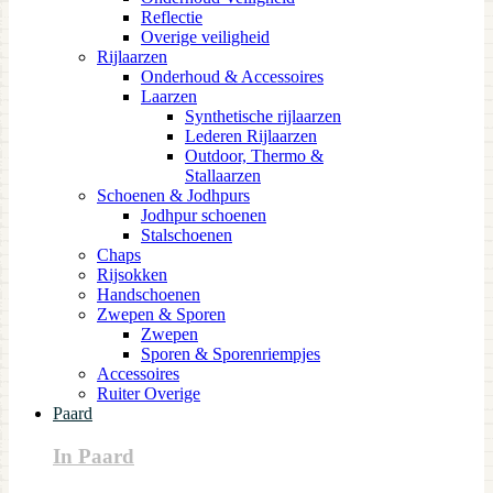
Reflectie
Overige veiligheid
Rijlaarzen
Onderhoud & Accessoires
Laarzen
Synthetische rijlaarzen
Lederen Rijlaarzen
Outdoor, Thermo &
Stallaarzen
Schoenen & Jodhpurs
Jodhpur schoenen
Stalschoenen
Chaps
Rijsokken
Handschoenen
Zwepen & Sporen
Zwepen
Sporen & Sporenriempjes
Accessoires
Ruiter Overige
Paard
In Paard