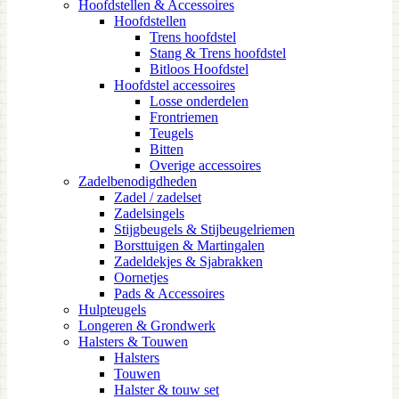
Hoofdstellen & Accessoires
Hoofdstellen
Trens hoofdstel
Stang & Trens hoofdstel
Bitloos Hoofdstel
Hoofdstel accessoires
Losse onderdelen
Frontriemen
Teugels
Bitten
Overige accessoires
Zadelbenodigdheden
Zadel / zadelset
Zadelsingels
Stijgbeugels & Stijbeugelriemen
Borsttuigen & Martingalen
Zadeldekjes & Sjabrakken
Oornetjes
Pads & Accessoires
Hulpteugels
Longeren & Grondwerk
Halsters & Touwen
Halsters
Touwen
Halster & touw set