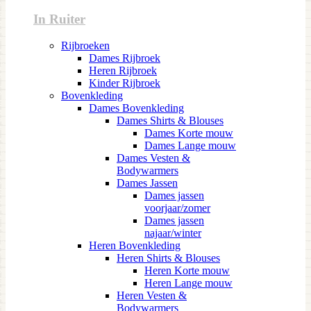
In Ruiter
Rijbroeken
Dames Rijbroek
Heren Rijbroek
Kinder Rijbroek
Bovenkleding
Dames Bovenkleding
Dames Shirts & Blouses
Dames Korte mouw
Dames Lange mouw
Dames Vesten &
Bodywarmers
Dames Jassen
Dames jassen
voorjaar/zomer
Dames jassen
najaar/winter
Heren Bovenkleding
Heren Shirts & Blouses
Heren Korte mouw
Heren Lange mouw
Heren Vesten &
Bodywarmers