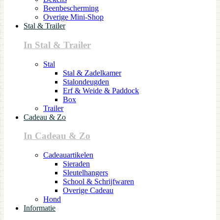
Beenbescherming
Overige Mini-Shop
Stal & Trailer
In Stal & Trailer
Stal
Stal & Zadelkamer
Stalondeugden
Erf & Weide & Paddock
Box
Trailer
Cadeau & Zo
In Cadeau & Zo
Cadeauartikelen
Sieraden
Sleutelhangers
School & Schrijfwaren
Overige Cadeau
Hond
Informatie