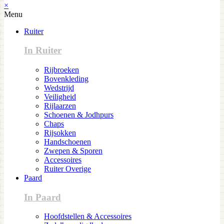
×
Menu
Ruiter
In Ruiter
Rijbroeken
Bovenkleding
Wedstrijd
Veiligheid
Rijlaarzen
Schoenen & Jodhpurs
Chaps
Rijsokken
Handschoenen
Zwepen & Sporen
Accessoires
Ruiter Overige
Paard
In Paard
Hoofdstellen & Accessoires