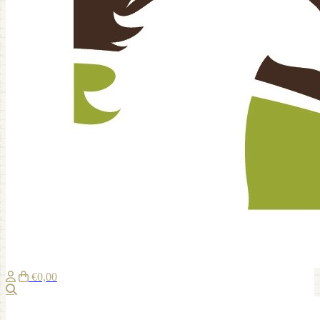
€0,00
Zoeken