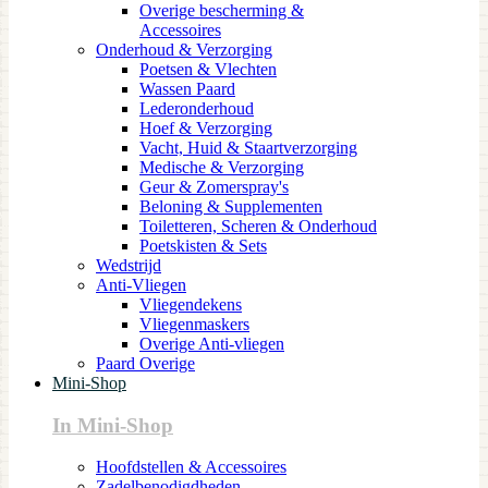
Overige bescherming &
Accessoires
Onderhoud & Verzorging
Poetsen & Vlechten
Wassen Paard
Lederonderhoud
Hoef & Verzorging
Vacht, Huid & Staartverzorging
Medische & Verzorging
Geur & Zomerspray's
Beloning & Supplementen
Toiletteren, Scheren & Onderhoud
Poetskisten & Sets
Wedstrijd
Anti-Vliegen
Vliegendekens
Vliegenmaskers
Overige Anti-vliegen
Paard Overige
Mini-Shop
In Mini-Shop
Hoofdstellen & Accessoires
Zadelbenodigdheden