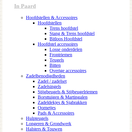
In Paard
Hoofdstellen & Accessoires
Hoofdstellen
Trens hoofdstel
Stang & Trens hoofdstel
Bitloos Hoofdstel
Hoofdstel accessoires
Losse onderdelen
Frontriemen
Teugels
Bitten
Overige accessoires
Zadelbenodigdheden
Zadel / zadelset
Zadelsingels
Stijgbeugels & Stijbeugelriemen
Borsttuigen & Martingalen
Zadeldekjes & Sjabrakken
Oornetjes
Pads & Accessoires
Hulpteugels
Longeren & Grondwerk
Halsters & Touwen