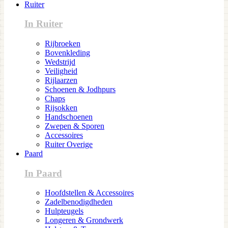
Ruiter
In Ruiter
Rijbroeken
Bovenkleding
Wedstrijd
Veiligheid
Rijlaarzen
Schoenen & Jodhpurs
Chaps
Rijsokken
Handschoenen
Zwepen & Sporen
Accessoires
Ruiter Overige
Paard
In Paard
Hoofdstellen & Accessoires
Zadelbenodigdheden
Hulpteugels
Longeren & Grondwerk