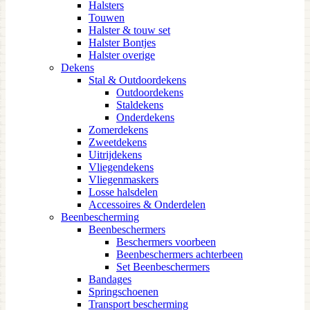
Halsters
Touwen
Halster & touw set
Halster Bontjes
Halster overige
Dekens
Stal & Outdoordekens
Outdoordekens
Staldekens
Onderdekens
Zomerdekens
Zweetdekens
Uitrijdekens
Vliegendekens
Vliegenmaskers
Losse halsdelen
Accessoires & Onderdelen
Beenbescherming
Beenbeschermers
Beschermers voorbeen
Beenbeschermers achterbeen
Set Beenbeschermers
Bandages
Springschoenen
Transport bescherming