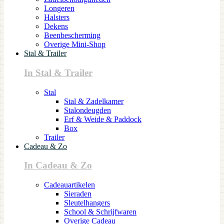
Longeren
Halsters
Dekens
Beenbescherming
Overige Mini-Shop
Stal & Trailer
In Stal & Trailer
Stal
Stal & Zadelkamer
Stalondeugden
Erf & Weide & Paddock
Box
Trailer
Cadeau & Zo
In Cadeau & Zo
Cadeauartikelen
Sieraden
Sleutelhangers
School & Schrijfwaren
Overige Cadeau