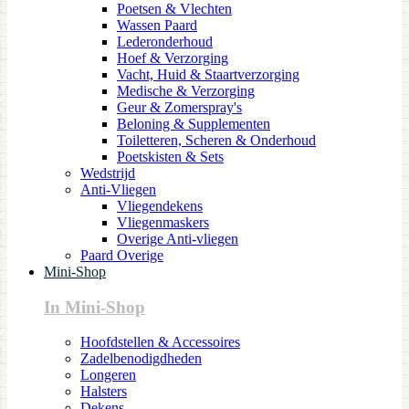
Poetsen & Vlechten
Wassen Paard
Lederonderhoud
Hoef & Verzorging
Vacht, Huid & Staartverzorging
Medische & Verzorging
Geur & Zomerspray's
Beloning & Supplementen
Toiletteren, Scheren & Onderhoud
Poetskisten & Sets
Wedstrijd
Anti-Vliegen
Vliegendekens
Vliegenmaskers
Overige Anti-vliegen
Paard Overige
Mini-Shop
In Mini-Shop
Hoofdstellen & Accessoires
Zadelbenodigdheden
Longeren
Halsters
Dekens