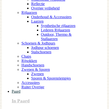
Reflectie
Overige veiligheid
Rijlaarzen
Onderhoud & Accessoires
Laarzen
Synthetische rijlaarzen
Lederen Rijlaarzen
Outdoor, Thermo &
Stallaarzen
Schoenen & Jodhpurs
Jodhpur schoenen
Stalschoenen
Chaps
Rijsokken
Handschoenen
Zwepen & Sporen
Zwepen
Sporen & Sporenriempjes
Accessoires
Ruiter Overige
Paard
In Paard