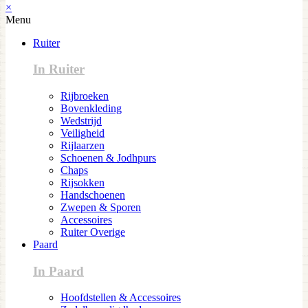
×
Menu
Ruiter
In Ruiter
Rijbroeken
Bovenkleding
Wedstrijd
Veiligheid
Rijlaarzen
Schoenen & Jodhpurs
Chaps
Rijsokken
Handschoenen
Zwepen & Sporen
Accessoires
Ruiter Overige
Paard
In Paard
Hoofdstellen & Accessoires