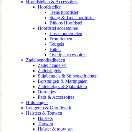
Hoofdstellen & Accessoires
Hoofdstellen
Trens hoofdstel
Stang & Trens hoofdstel
Bitloos Hoofdstel
Hoofdstel accessoires
Losse onderdelen
Frontriemen
Teugels
Bitten
Overige accessoires
Zadelbenodigdheden
Zadel / zadelset
Zadelsingels
Stijgbeugels & Stijbeugelriemen
Borsttuigen & Martingalen
Zadeldekjes & Sjabrakken
Oornetjes
Pads & Accessoires
Hulpteugels
Longeren & Grondwerk
Halsters & Touwen
Halsters
Touwen
Halster & touw set