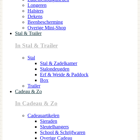
Longeren
Halsters
Dekens
Beenbescherming
Overige Mini-Shop
Stal & Trailer
In Stal & Trailer
Stal
Stal & Zadelkamer
Stalondeugden
Erf & Weide & Paddock
Box
Trailer
Cadeau & Zo
In Cadeau & Zo
Cadeauartikelen
Sieraden
Sleutelhangers
School & Schrijfwaren
Overige Cadeau