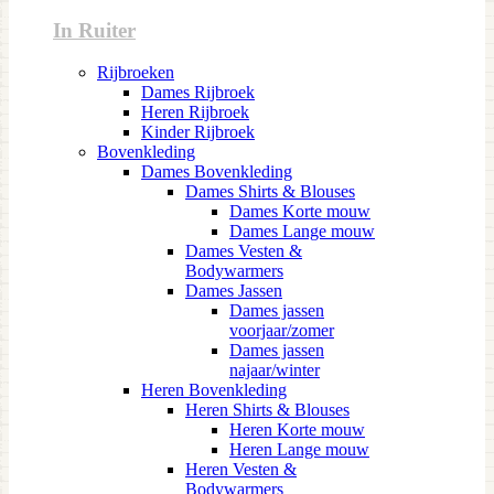
In Ruiter
Rijbroeken
Dames Rijbroek
Heren Rijbroek
Kinder Rijbroek
Bovenkleding
Dames Bovenkleding
Dames Shirts & Blouses
Dames Korte mouw
Dames Lange mouw
Dames Vesten &
Bodywarmers
Dames Jassen
Dames jassen
voorjaar/zomer
Dames jassen
najaar/winter
Heren Bovenkleding
Heren Shirts & Blouses
Heren Korte mouw
Heren Lange mouw
Heren Vesten &
Bodywarmers