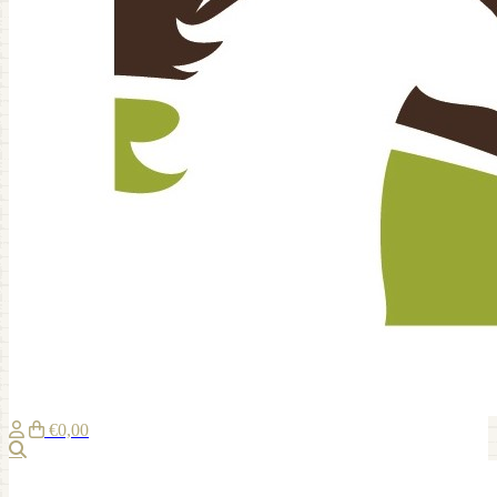
€0,00
Zoeken