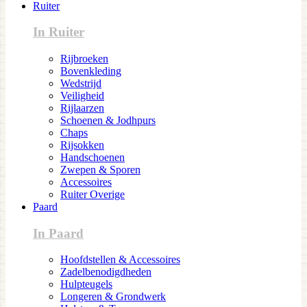
Ruiter
In Ruiter
Rijbroeken
Bovenkleding
Wedstrijd
Veiligheid
Rijlaarzen
Schoenen & Jodhpurs
Chaps
Rijsokken
Handschoenen
Zwepen & Sporen
Accessoires
Ruiter Overige
Paard
In Paard
Hoofdstellen & Accessoires
Zadelbenodigdheden
Hulpteugels
Longeren & Grondwerk