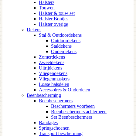
Halsters
Touwen
Halster & touw set
Halster Bontjes
Halster overige
Dekens
Stal & Outdoordekens
Outdoordekens
Staldekens
Onderdekens
Zomerdekens
Zweetdekens
Uitrijdekens
Vliegendekens
Vliegenmaskers
Losse halsdelen
Accessoires & Onderdelen
Beenbescherming
Beenbeschermers
Beschermers voorbeen
Beenbeschermers achterbeen
Set Beenbeschermers
Bandages
Springschoenen
Transport bescherming