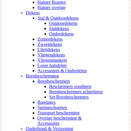
Halster Bontjes
Halster overige
Dekens
Stal & Outdoordekens
Outdoordekens
Staldekens
Onderdekens
Zomerdekens
Zweetdekens
Uitrijdekens
Vliegendekens
Vliegenmaskers
Losse halsdelen
Accessoires & Onderdelen
Beenbescherming
Beenbeschermers
Beschermers voorbeen
Beenbeschermers achterbeen
Set Beenbeschermers
Bandages
Springschoenen
Transport bescherming
Overige bescherming &
Accessoires
Onderhoud & Verzorging