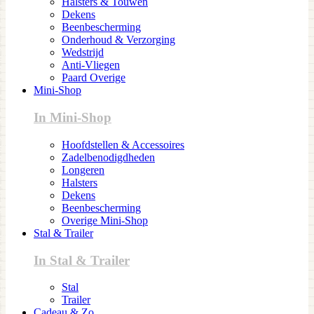
Halsters & Touwen
Dekens
Beenbescherming
Onderhoud & Verzorging
Wedstrijd
Anti-Vliegen
Paard Overige
Mini-Shop
In Mini-Shop
Hoofdstellen & Accessoires
Zadelbenodigdheden
Longeren
Halsters
Dekens
Beenbescherming
Overige Mini-Shop
Stal & Trailer
In Stal & Trailer
Stal
Trailer
Cadeau & Zo