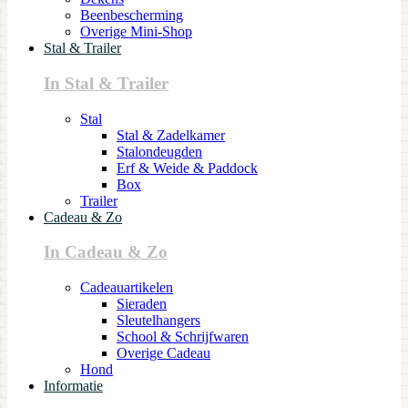
Beenbescherming
Overige Mini-Shop
Stal & Trailer
In Stal & Trailer
Stal
Stal & Zadelkamer
Stalondeugden
Erf & Weide & Paddock
Box
Trailer
Cadeau & Zo
In Cadeau & Zo
Cadeauartikelen
Sieraden
Sleutelhangers
School & Schrijfwaren
Overige Cadeau
Hond
Informatie