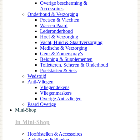
Overige bescherming &
Accessoires
Onderhoud & Verzorging
Poetsen & Vlechten
Wassen Paard
Lederonderhoud
Hoef & Verzorging
Vacht, Huid & Staartverzorging
Medische & Verzorging
Geur & Zomerspray's
Beloning & Supplementen
Toiletteren, Scheren & Onderhoud
Poetskisten & Sets
Wedstrijd
Anti-Vliegen
Vliegendekens
Vliegenmaskers
Overige Anti-vliegen
Paard Overige
Mini-Shop
In Mini-Shop
Hoofdstellen & Accessoires
Zadelbenodigdheden