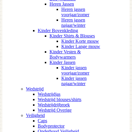
Heren Jassen
Heren jassen
voorjaar/zomer
Heren jassen
najaar/winter
Kinder Bovenkleding
Kinder Shirts & Blouses
Kinder Korte mouw
Kinder Lange mouw
Kinder Vesten &
Bodywarmers
Kinder Jassen
Kinder jassen
voorjaar/zomer
Kinder jassen
najaar/winter
Wedstrijd
Wedstrijdjas
Wedstrijd blouses/shirts
Wedstrijdrijbroek
Wedstrijd Overige
Veiligheid
Caps
Bodyprotector
Onderhoud Veiligheid