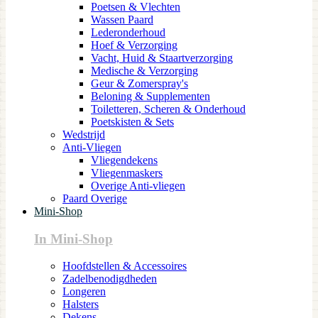
Poetsen & Vlechten
Wassen Paard
Lederonderhoud
Hoef & Verzorging
Vacht, Huid & Staartverzorging
Medische & Verzorging
Geur & Zomerspray's
Beloning & Supplementen
Toiletteren, Scheren & Onderhoud
Poetskisten & Sets
Wedstrijd
Anti-Vliegen
Vliegendekens
Vliegenmaskers
Overige Anti-vliegen
Paard Overige
Mini-Shop
In Mini-Shop
Hoofdstellen & Accessoires
Zadelbenodigdheden
Longeren
Halsters
Dekens