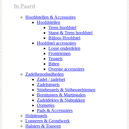
In Paard
Hoofdstellen & Accessoires
Hoofdstellen
Trens hoofdstel
Stang & Trens hoofdstel
Bitloos Hoofdstel
Hoofdstel accessoires
Losse onderdelen
Frontriemen
Teugels
Bitten
Overige accessoires
Zadelbenodigdheden
Zadel / zadelset
Zadelsingels
Stijgbeugels & Stijbeugelriemen
Borsttuigen & Martingalen
Zadeldekjes & Sjabrakken
Oornetjes
Pads & Accessoires
Hulpteugels
Longeren & Grondwerk
Halsters & Touwen