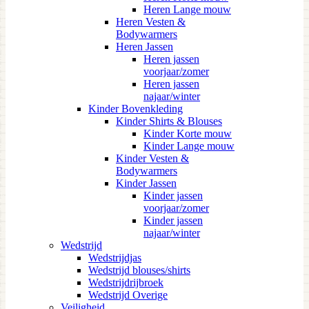
Heren Lange mouw
Heren Vesten &
Bodywarmers
Heren Jassen
Heren jassen
voorjaar/zomer
Heren jassen
najaar/winter
Kinder Bovenkleding
Kinder Shirts & Blouses
Kinder Korte mouw
Kinder Lange mouw
Kinder Vesten &
Bodywarmers
Kinder Jassen
Kinder jassen
voorjaar/zomer
Kinder jassen
najaar/winter
Wedstrijd
Wedstrijdjas
Wedstrijd blouses/shirts
Wedstrijdrijbroek
Wedstrijd Overige
Veiligheid