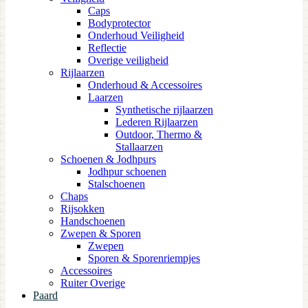
Caps
Bodyprotector
Onderhoud Veiligheid
Reflectie
Overige veiligheid
Rijlaarzen
Onderhoud & Accessoires
Laarzen
Synthetische rijlaarzen
Lederen Rijlaarzen
Outdoor, Thermo &
Stallaarzen
Schoenen & Jodhpurs
Jodhpur schoenen
Stalschoenen
Chaps
Rijsokken
Handschoenen
Zwepen & Sporen
Zwepen
Sporen & Sporenriempjes
Accessoires
Ruiter Overige
Paard