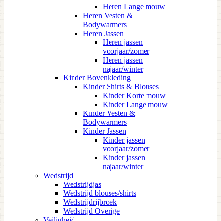
Heren Lange mouw
Heren Vesten &
Bodywarmers
Heren Jassen
Heren jassen
voorjaar/zomer
Heren jassen
najaar/winter
Kinder Bovenkleding
Kinder Shirts & Blouses
Kinder Korte mouw
Kinder Lange mouw
Kinder Vesten &
Bodywarmers
Kinder Jassen
Kinder jassen
voorjaar/zomer
Kinder jassen
najaar/winter
Wedstrijd
Wedstrijdjas
Wedstrijd blouses/shirts
Wedstrijdrijbroek
Wedstrijd Overige
Veiligheid