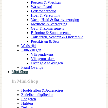
Poetsen & Vlechten
Wassen Paard
Lederonderhoud
Hoef & Verzorging
Vacht, Huid & Staartverzorging
Medische & Verzorging
Geur & Zomerspray's
Beloning & Supplementen
Toiletteren, Scheren & Onderhoud
Poetskisten & Sets
Wedstrijd
Anti-Vliegen
Vliegendekens
Vliegenmaskers
Overige Anti-vliegen
Paard Overige
Mini-Shop
In Mini-Shop
Hoofdstellen & Accessoires
Zadelbenodigdheden
Longeren
Halsters
Dekens