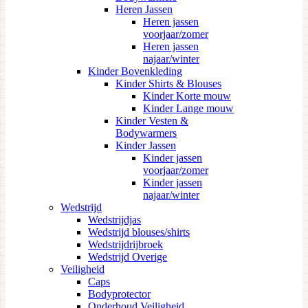
Heren Jassen
Heren jassen
voorjaar/zomer
Heren jassen
najaar/winter
Kinder Bovenkleding
Kinder Shirts & Blouses
Kinder Korte mouw
Kinder Lange mouw
Kinder Vesten &
Bodywarmers
Kinder Jassen
Kinder jassen
voorjaar/zomer
Kinder jassen
najaar/winter
Wedstrijd
Wedstrijdjas
Wedstrijd blouses/shirts
Wedstrijdrijbroek
Wedstrijd Overige
Veiligheid
Caps
Bodyprotector
Onderhoud Veiligheid