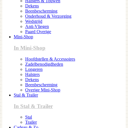
Halsters & Touwen
Dekens
Beenbescherming
Onderhoud & Verzorging
Wedstrijd
Anti-Vliegen
Paard Overige
Mini-Shop
In Mini-Shop
Hoofdstellen & Accessoires
Zadelbenodigdheden
Longeren
Halsters
Dekens
Beenbescherming
Overige Mini-Shop
Stal & Trailer
In Stal & Trailer
Stal
Trailer
Cadeau & Zo