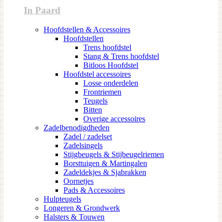
In Paard
Hoofdstellen & Accessoires
Hoofdstellen
Trens hoofdstel
Stang & Trens hoofdstel
Bitloos Hoofdstel
Hoofdstel accessoires
Losse onderdelen
Frontriemen
Teugels
Bitten
Overige accessoires
Zadelbenodigdheden
Zadel / zadelset
Zadelsingels
Stijgbeugels & Stijbeugelriemen
Borsttuigen & Martingalen
Zadeldekjes & Sjabrakken
Oornetjes
Pads & Accessoires
Hulpteugels
Longeren & Grondwerk
Halsters & Touwen