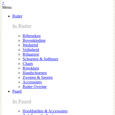
×
Menu
Ruiter
In Ruiter
Rijbroeken
Bovenkleding
Wedstrijd
Veiligheid
Rijlaarzen
Schoenen & Jodhpurs
Chaps
Rijsokken
Handschoenen
Zwepen & Sporen
Accessoires
Ruiter Overige
Paard
In Paard
Hoofdstellen & Accessoires