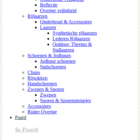
Reflectie
Overige veiligheid
Rijlaarzen
Onderhoud & Accessoires
Laarzen
Synthetische rijlaarzen
Lederen Rijlaarzen
Outdoor, Thermo &
Stallaarzen
Schoenen & Jodhpurs
Jodhpur schoenen
Stalschoenen
Chaps
Rijsokken
Handschoenen
Zwepen & Sporen
Zwepen
Sporen & Sporenriempjes
Accessoires
Ruiter Overige
Paard
In Paard