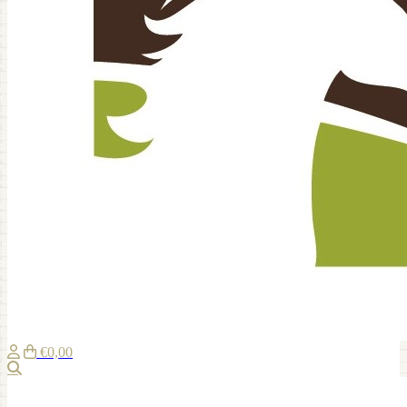
€0,00
Zoeken