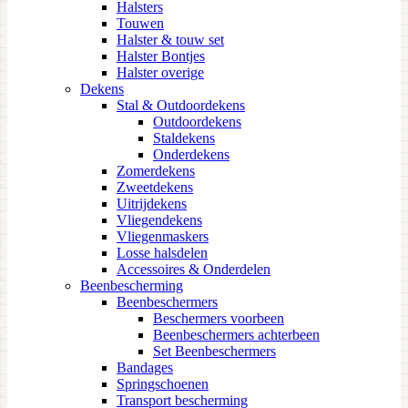
Halsters
Touwen
Halster & touw set
Halster Bontjes
Halster overige
Dekens
Stal & Outdoordekens
Outdoordekens
Staldekens
Onderdekens
Zomerdekens
Zweetdekens
Uitrijdekens
Vliegendekens
Vliegenmaskers
Losse halsdelen
Accessoires & Onderdelen
Beenbescherming
Beenbeschermers
Beschermers voorbeen
Beenbeschermers achterbeen
Set Beenbeschermers
Bandages
Springschoenen
Transport bescherming