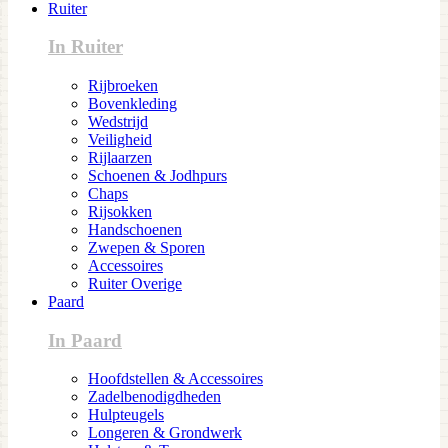
Ruiter
In Ruiter
Rijbroeken
Bovenkleding
Wedstrijd
Veiligheid
Rijlaarzen
Schoenen & Jodhpurs
Chaps
Rijsokken
Handschoenen
Zwepen & Sporen
Accessoires
Ruiter Overige
Paard
In Paard
Hoofdstellen & Accessoires
Zadelbenodigdheden
Hulpteugels
Longeren & Grondwerk