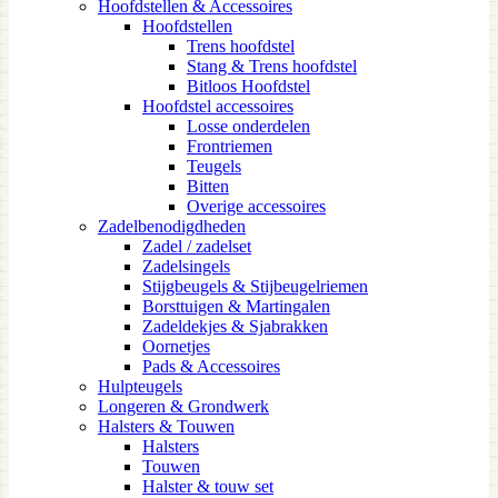
Hoofdstellen & Accessoires
Hoofdstellen
Trens hoofdstel
Stang & Trens hoofdstel
Bitloos Hoofdstel
Hoofdstel accessoires
Losse onderdelen
Frontriemen
Teugels
Bitten
Overige accessoires
Zadelbenodigdheden
Zadel / zadelset
Zadelsingels
Stijgbeugels & Stijbeugelriemen
Borsttuigen & Martingalen
Zadeldekjes & Sjabrakken
Oornetjes
Pads & Accessoires
Hulpteugels
Longeren & Grondwerk
Halsters & Touwen
Halsters
Touwen
Halster & touw set