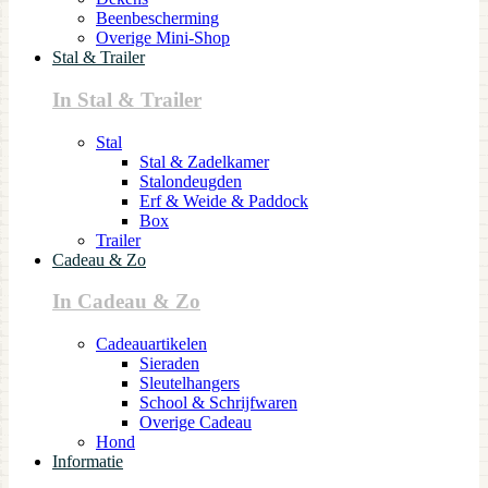
Beenbescherming
Overige Mini-Shop
Stal & Trailer
In Stal & Trailer
Stal
Stal & Zadelkamer
Stalondeugden
Erf & Weide & Paddock
Box
Trailer
Cadeau & Zo
In Cadeau & Zo
Cadeauartikelen
Sieraden
Sleutelhangers
School & Schrijfwaren
Overige Cadeau
Hond
Informatie