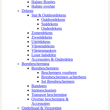
Halster Bontjes
Halster overige
Dekens
Stal & Outdoordekens
Outdoordekens
Staldekens
Onderdekens
Zomerdekens
Zweetdekens
Uitrijdekens
Vliegendekens
Vliegenmaskers
Losse halsdelen
Accessoires & Onderdelen
Beenbescherming
Beenbeschermers
Beschermers voorbeen
Beenbeschermers achterbeen
Set Beenbeschermers
Bandages
Springschoenen
Transport bescherming
Overige bescherming &
Accessoires
Onderhoud & Verzorging