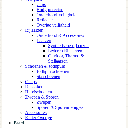
Caps
Bodyprotector
Onderhoud Veiligheid
Reflectie
Overige veiligheid
Rijlaarzen
Onderhoud & Accessoires
Laarzen
Synthetische rijlaarzen
Lederen Rijlaarzen
Outdoor, Thermo &
Stallaarzen
Schoenen & Jodhpurs
Jodhpur schoenen
Stalschoenen
Chaps
Rijsokken
Handschoenen
Zwepen & Sporen
Zwepen
Sporen & Sporenriempjes
Accessoires
Ruiter Overige
Paard