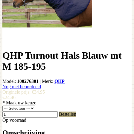
QHP Turnout Hals Blauw mt
M 185-195
Model:
100276301
|
Merk:
QHP
Nog niet beoordeeld
Originele prijs:
€34,95
€24,46
*
Maak uw keuze
Bestellen
Op voorraad
Omschrijving