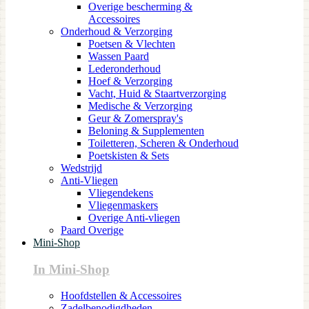
Overige bescherming &
Accessoires
Onderhoud & Verzorging
Poetsen & Vlechten
Wassen Paard
Lederonderhoud
Hoef & Verzorging
Vacht, Huid & Staartverzorging
Medische & Verzorging
Geur & Zomerspray's
Beloning & Supplementen
Toiletteren, Scheren & Onderhoud
Poetskisten & Sets
Wedstrijd
Anti-Vliegen
Vliegendekens
Vliegenmaskers
Overige Anti-vliegen
Paard Overige
Mini-Shop
In Mini-Shop
Hoofdstellen & Accessoires
Zadelbenodigdheden