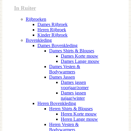
In Ruiter
Rijbroeken
Dames Rijbroek
Heren Rijbroek
Kinder Rijbroek
Bovenkleding
Dames Bovenkleding
Dames Shirts & Blouses
Dames Korte mouw
Dames Lange mouw
Dames Vesten &
Bodywarmers
Dames Jassen
Dames jassen
voorjaar/zomer
Dames jassen
najaar/winter
Heren Bovenkleding
Heren Shirts & Blouses
Heren Korte mouw
Heren Lange mouw
Heren Vesten &
Bodywarmers