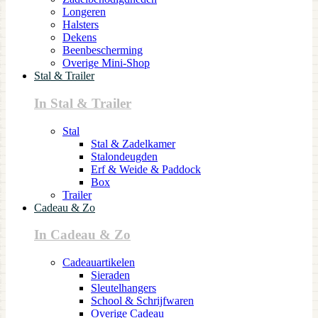
Longeren
Halsters
Dekens
Beenbescherming
Overige Mini-Shop
Stal & Trailer
In Stal & Trailer
Stal
Stal & Zadelkamer
Stalondeugden
Erf & Weide & Paddock
Box
Trailer
Cadeau & Zo
In Cadeau & Zo
Cadeauartikelen
Sieraden
Sleutelhangers
School & Schrijfwaren
Overige Cadeau