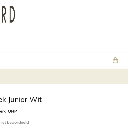
k Junior Wit
erk:
QHP
niet beoordeeld