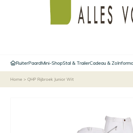
Ruiter
Paard
Mini-Shop
Stal & Trailer
Cadeau & Zo
Informa
Home
>
QHP Rijbroek Junior Wit