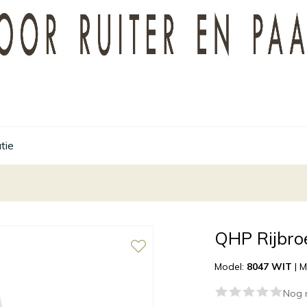
tie
QHP Rijbroe
Model:
8047 WIT
|
M
Nog 