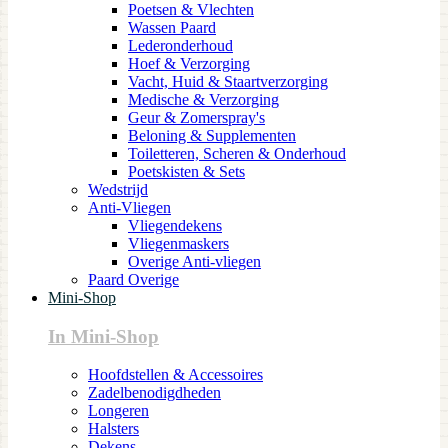
Poetsen & Vlechten
Wassen Paard
Lederonderhoud
Hoef & Verzorging
Vacht, Huid & Staartverzorging
Medische & Verzorging
Geur & Zomerspray's
Beloning & Supplementen
Toiletteren, Scheren & Onderhoud
Poetskisten & Sets
Wedstrijd
Anti-Vliegen
Vliegendekens
Vliegenmaskers
Overige Anti-vliegen
Paard Overige
Mini-Shop
In Mini-Shop
Hoofdstellen & Accessoires
Zadelbenodigdheden
Longeren
Halsters
Dekens