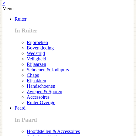
×
Menu
Ruiter
In Ruiter
Rijbroeken
Bovenkleding
Wedstrijd
Veiligheid
Rijlaarzen
Schoenen & Jodhpurs
Chaps
Rijsokken
Handschoenen
Zwepen & Sporen
Accessoires
Ruiter Overige
Paard
In Paard
Hoofdstellen & Accessoires