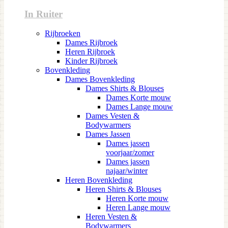
In Ruiter
Rijbroeken
Dames Rijbroek
Heren Rijbroek
Kinder Rijbroek
Bovenkleding
Dames Bovenkleding
Dames Shirts & Blouses
Dames Korte mouw
Dames Lange mouw
Dames Vesten &
Bodywarmers
Dames Jassen
Dames jassen
voorjaar/zomer
Dames jassen
najaar/winter
Heren Bovenkleding
Heren Shirts & Blouses
Heren Korte mouw
Heren Lange mouw
Heren Vesten &
Bodywarmers