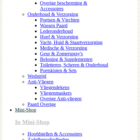
Overige bescherming &
Accessoires
Onderhoud & Verzorging
Poetsen & Vlechten
Wassen Paard
Lederonderhoud
Hoef & Verzorging
Vacht, Huid & Staartverzorging
Medische & Verzorging
Geur & Zomerspray's
Beloning & Supplementen
Toiletteren, Scheren & Onderhoud
Poetskisten & Sets
Wedstrijd
Anti-Vliegen
Vliegendekens
Vliegenmaskers
Overige Anti-vliegen
Paard Overige
Mini-Shop
In Mini-Shop
Hoofdstellen & Accessoires
Zadelbenodigdheden