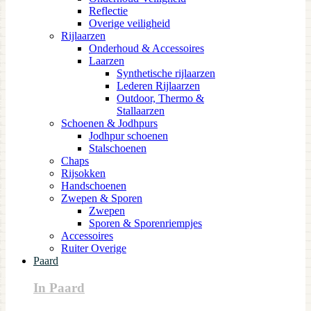
Reflectie
Overige veiligheid
Rijlaarzen
Onderhoud & Accessoires
Laarzen
Synthetische rijlaarzen
Lederen Rijlaarzen
Outdoor, Thermo &
Stallaarzen
Schoenen & Jodhpurs
Jodhpur schoenen
Stalschoenen
Chaps
Rijsokken
Handschoenen
Zwepen & Sporen
Zwepen
Sporen & Sporenriempjes
Accessoires
Ruiter Overige
Paard
In Paard