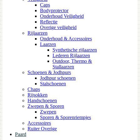
Caps
Bodyprotector
Onderhoud Veiligheid
Reflectie
Overige veiligheid
Rijlaarzen
Onderhoud & Accessoires
Laarzen
Synthetische rijlaarzen
Lederen Rijlaarzen
Outdoor, Thermo &
Stallaarzen
Schoenen & Jodhpurs
Jodhpur schoenen
Stalschoenen
Chaps
Rijsokken
Handschoenen
Zwepen & Sporen
Zwepen
Sporen & Sporenriempjes
Accessoires
Ruiter Overige
Paard