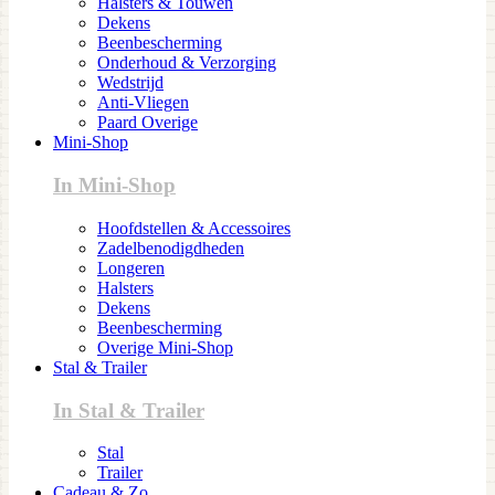
Halsters & Touwen
Dekens
Beenbescherming
Onderhoud & Verzorging
Wedstrijd
Anti-Vliegen
Paard Overige
Mini-Shop
In Mini-Shop
Hoofdstellen & Accessoires
Zadelbenodigdheden
Longeren
Halsters
Dekens
Beenbescherming
Overige Mini-Shop
Stal & Trailer
In Stal & Trailer
Stal
Trailer
Cadeau & Zo