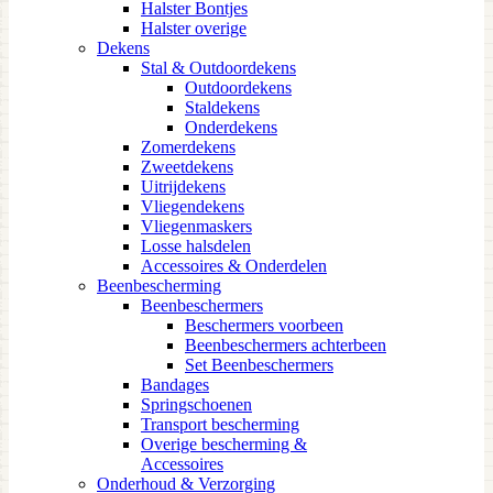
Halster Bontjes
Halster overige
Dekens
Stal & Outdoordekens
Outdoordekens
Staldekens
Onderdekens
Zomerdekens
Zweetdekens
Uitrijdekens
Vliegendekens
Vliegenmaskers
Losse halsdelen
Accessoires & Onderdelen
Beenbescherming
Beenbeschermers
Beschermers voorbeen
Beenbeschermers achterbeen
Set Beenbeschermers
Bandages
Springschoenen
Transport bescherming
Overige bescherming &
Accessoires
Onderhoud & Verzorging