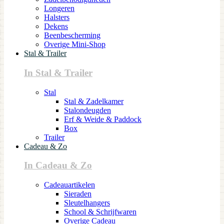
Longeren
Halsters
Dekens
Beenbescherming
Overige Mini-Shop
Stal & Trailer
In Stal & Trailer
Stal
Stal & Zadelkamer
Stalondeugden
Erf & Weide & Paddock
Box
Trailer
Cadeau & Zo
In Cadeau & Zo
Cadeauartikelen
Sieraden
Sleutelhangers
School & Schrijfwaren
Overige Cadeau