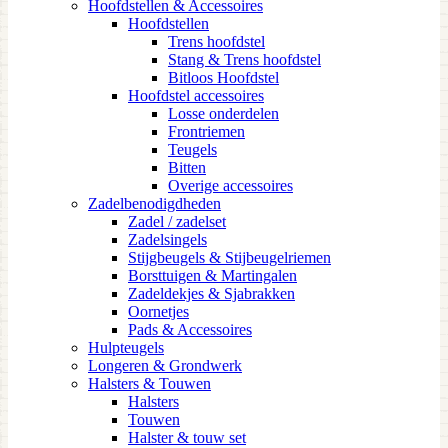
Hoofdstellen & Accessoires
Hoofdstellen
Trens hoofdstel
Stang & Trens hoofdstel
Bitloos Hoofdstel
Hoofdstel accessoires
Losse onderdelen
Frontriemen
Teugels
Bitten
Overige accessoires
Zadelbenodigdheden
Zadel / zadelset
Zadelsingels
Stijgbeugels & Stijbeugelriemen
Borsttuigen & Martingalen
Zadeldekjes & Sjabrakken
Oornetjes
Pads & Accessoires
Hulpteugels
Longeren & Grondwerk
Halsters & Touwen
Halsters
Touwen
Halster & touw set