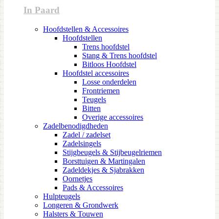
In Paard
Hoofdstellen & Accessoires
Hoofdstellen
Trens hoofdstel
Stang & Trens hoofdstel
Bitloos Hoofdstel
Hoofdstel accessoires
Losse onderdelen
Frontriemen
Teugels
Bitten
Overige accessoires
Zadelbenodigdheden
Zadel / zadelset
Zadelsingels
Stijgbeugels & Stijbeugelriemen
Borsttuigen & Martingalen
Zadeldekjes & Sjabrakken
Oornetjes
Pads & Accessoires
Hulpteugels
Longeren & Grondwerk
Halsters & Touwen