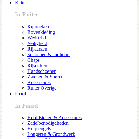
Ruiter
In Ruiter
Rijbroeken
Bovenkleding
Wedstrijd
Veiligheid
Rijlaarzen
Schoenen & Jodhpurs
Chaps
Rijsokken
Handschoenen
Zwepen & Sporen
Accessoires
Ruiter Overige
Paard
In Paard
Hoofdstellen & Accessoires
Zadelbenodigdheden
Hulpteugels
Longeren & Grondwerk