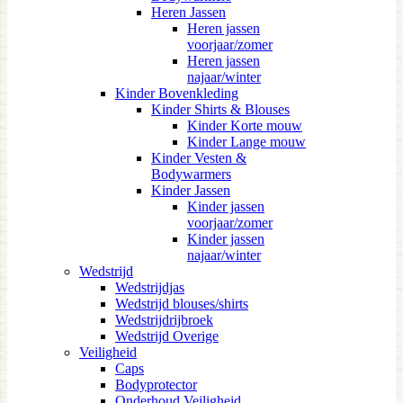
Heren Jassen
Heren jassen
voorjaar/zomer
Heren jassen
najaar/winter
Kinder Bovenkleding
Kinder Shirts & Blouses
Kinder Korte mouw
Kinder Lange mouw
Kinder Vesten &
Bodywarmers
Kinder Jassen
Kinder jassen
voorjaar/zomer
Kinder jassen
najaar/winter
Wedstrijd
Wedstrijdjas
Wedstrijd blouses/shirts
Wedstrijdrijbroek
Wedstrijd Overige
Veiligheid
Caps
Bodyprotector
Onderhoud Veiligheid