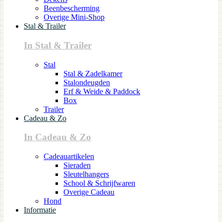
Beenbescherming
Overige Mini-Shop
Stal & Trailer
In Stal & Trailer
Stal
Stal & Zadelkamer
Stalondeugden
Erf & Weide & Paddock
Box
Trailer
Cadeau & Zo
In Cadeau & Zo
Cadeauartikelen
Sieraden
Sleutelhangers
School & Schrijfwaren
Overige Cadeau
Hond
Informatie