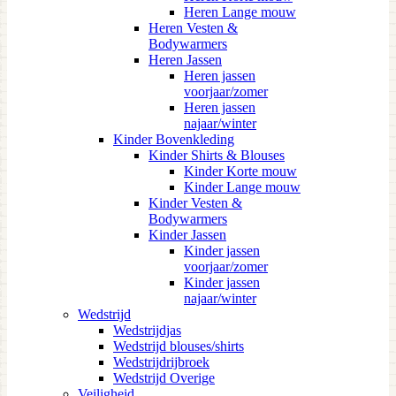
Heren Lange mouw
Heren Vesten &
Bodywarmers
Heren Jassen
Heren jassen
voorjaar/zomer
Heren jassen
najaar/winter
Kinder Bovenkleding
Kinder Shirts & Blouses
Kinder Korte mouw
Kinder Lange mouw
Kinder Vesten &
Bodywarmers
Kinder Jassen
Kinder jassen
voorjaar/zomer
Kinder jassen
najaar/winter
Wedstrijd
Wedstrijdjas
Wedstrijd blouses/shirts
Wedstrijdrijbroek
Wedstrijd Overige
Veiligheid