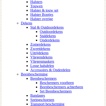
Halsters
Touwen
Halster & touw set
Halster Bontjes
Halster overige
Dekens
Stal & Outdoordekens
Outdoordekens
Staldekens
Onderdekens
Zomerdekens
Zweetdekens
Uitrijdekens
Vliegendekens
Vliegenmaskers
Losse halsdelen
Accessoires & Onderdelen
Beenbescherming
Beenbeschermers
Beschermers voorbeen
Beenbeschermers achterbeen
Set Beenbeschermers
Bandages
Springschoenen
Transport bescherming