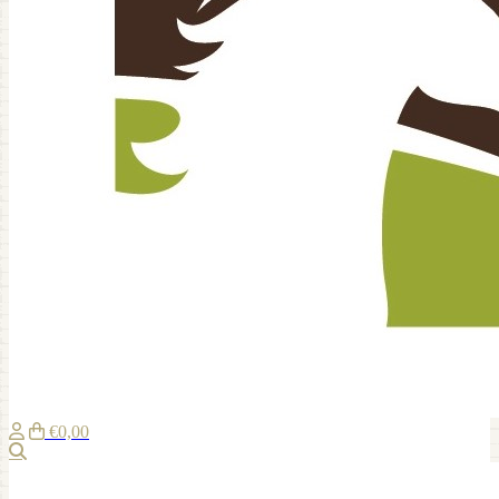
€0,00
Zoeken