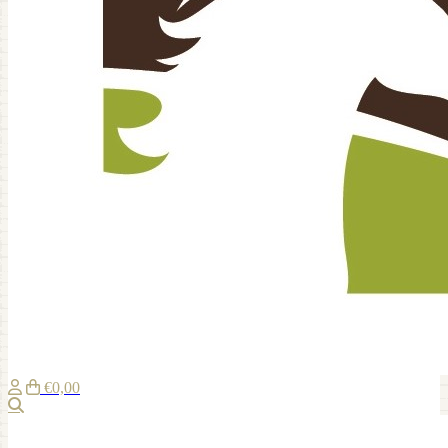
€0,00
Zoeken