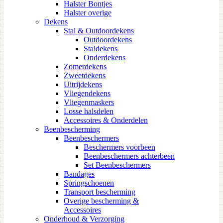
Halster Bontjes
Halster overige
Dekens
Stal & Outdoordekens
Outdoordekens
Staldekens
Onderdekens
Zomerdekens
Zweetdekens
Uitrijdekens
Vliegendekens
Vliegenmaskers
Losse halsdelen
Accessoires & Onderdelen
Beenbescherming
Beenbeschermers
Beschermers voorbeen
Beenbeschermers achterbeen
Set Beenbeschermers
Bandages
Springschoenen
Transport bescherming
Overige bescherming &
Accessoires
Onderhoud & Verzorging