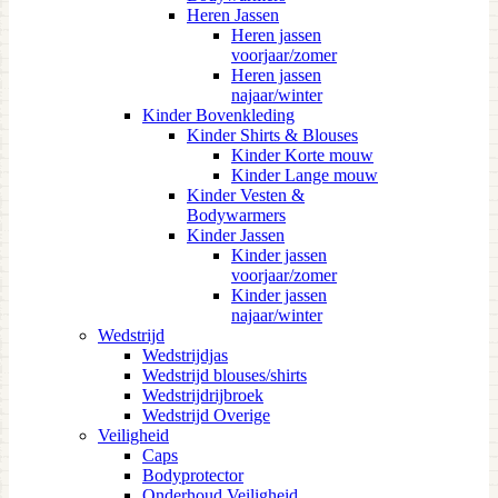
Heren Jassen
Heren jassen
voorjaar/zomer
Heren jassen
najaar/winter
Kinder Bovenkleding
Kinder Shirts & Blouses
Kinder Korte mouw
Kinder Lange mouw
Kinder Vesten &
Bodywarmers
Kinder Jassen
Kinder jassen
voorjaar/zomer
Kinder jassen
najaar/winter
Wedstrijd
Wedstrijdjas
Wedstrijd blouses/shirts
Wedstrijdrijbroek
Wedstrijd Overige
Veiligheid
Caps
Bodyprotector
Onderhoud Veiligheid