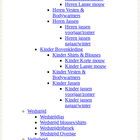
Heren Lange mouw
Heren Vesten &
Bodywarmers
Heren Jassen
Heren jassen
voorjaar/zomer
Heren jassen
najaar/winter
Kinder Bovenkleding
Kinder Shirts & Blouses
Kinder Korte mouw
Kinder Lange mouw
Kinder Vesten &
Bodywarmers
Kinder Jassen
Kinder jassen
voorjaar/zomer
Kinder jassen
najaar/winter
Wedstrijd
Wedstrijdjas
Wedstrijd blouses/shirts
Wedstrijdrijbroek
Wedstrijd Overige
Veiligheid