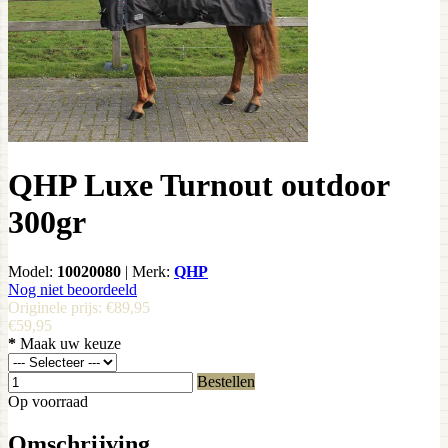
QHP Luxe Turnout outdoor
300gr
Model:
10020080
|
Merk:
QHP
Nog niet beoordeeld
Originele prijs:
€89,95
€59,95
*
Maak uw keuze
Bestellen
Op voorraad
Omschrijving