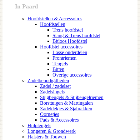
In Paard
Hoofdstellen & Accessoires
Hoofdstellen
Trens hoofdstel
Stang & Trens hoofdstel
Bitloos Hoofdstel
Hoofdstel accessoires
Losse onderdelen
Frontriemen
Teugels
Bitten
Overige accessoires
Zadelbenodigdheden
Zadel / zadelset
Zadelsingels
Stijgbeugels & Stijbeugelriemen
Borsttuigen & Martingalen
Zadeldekjes & Sjabrakken
Oornetjes
Pads & Accessoires
Hulpteugels
Longeren & Grondwerk
Halsters & Touwen