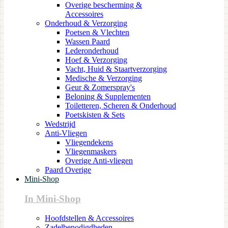
Overige bescherming &
Accessoires
Onderhoud & Verzorging
Poetsen & Vlechten
Wassen Paard
Lederonderhoud
Hoef & Verzorging
Vacht, Huid & Staartverzorging
Medische & Verzorging
Geur & Zomerspray's
Beloning & Supplementen
Toiletteren, Scheren & Onderhoud
Poetskisten & Sets
Wedstrijd
Anti-Vliegen
Vliegendekens
Vliegenmaskers
Overige Anti-vliegen
Paard Overige
Mini-Shop
In Mini-Shop
Hoofdstellen & Accessoires
Zadelbenodigdheden