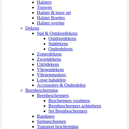
Halsters
Touwen
Halster & touw set
Halster Bontjes
Halster overige
Dekens
Stal & Outdoordekens
Outdoordekens
Staldekens
Onderdekens
Zomerdekens
Zweetdekens
Uitrijdekens
Vliegendekens
Vliegenmaskers
Losse halsdelen
Accessoires & Onderdelen
Beenbescherming
Beenbeschermers
Beschermers voorbeen
Beenbeschermers achterbeen
Set Beenbeschermers
Bandages
Springschoenen
Transport bescherming