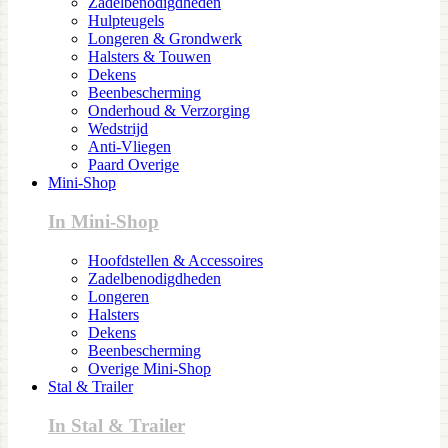
Zadelbenodigdheden
Hulpteugels
Longeren & Grondwerk
Halsters & Touwen
Dekens
Beenbescherming
Onderhoud & Verzorging
Wedstrijd
Anti-Vliegen
Paard Overige
Mini-Shop
In Mini-Shop
Hoofdstellen & Accessoires
Zadelbenodigdheden
Longeren
Halsters
Dekens
Beenbescherming
Overige Mini-Shop
Stal & Trailer
In Stal & Trailer