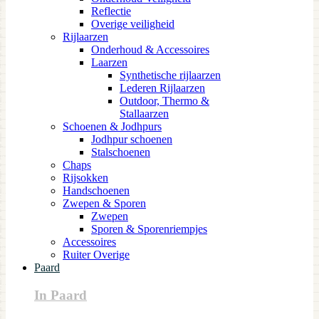
Reflectie
Overige veiligheid
Rijlaarzen
Onderhoud & Accessoires
Laarzen
Synthetische rijlaarzen
Lederen Rijlaarzen
Outdoor, Thermo &
Stallaarzen
Schoenen & Jodhpurs
Jodhpur schoenen
Stalschoenen
Chaps
Rijsokken
Handschoenen
Zwepen & Sporen
Zwepen
Sporen & Sporenriempjes
Accessoires
Ruiter Overige
Paard
In Paard