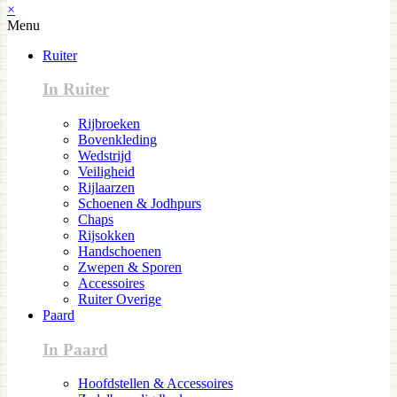
×
Menu
Ruiter
In Ruiter
Rijbroeken
Bovenkleding
Wedstrijd
Veiligheid
Rijlaarzen
Schoenen & Jodhpurs
Chaps
Rijsokken
Handschoenen
Zwepen & Sporen
Accessoires
Ruiter Overige
Paard
In Paard
Hoofdstellen & Accessoires