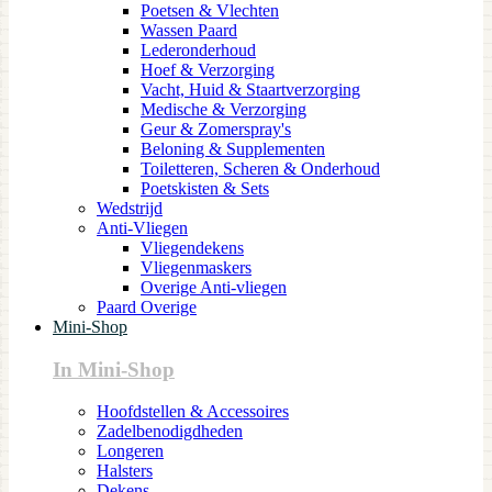
Poetsen & Vlechten
Wassen Paard
Lederonderhoud
Hoef & Verzorging
Vacht, Huid & Staartverzorging
Medische & Verzorging
Geur & Zomerspray's
Beloning & Supplementen
Toiletteren, Scheren & Onderhoud
Poetskisten & Sets
Wedstrijd
Anti-Vliegen
Vliegendekens
Vliegenmaskers
Overige Anti-vliegen
Paard Overige
Mini-Shop
In Mini-Shop
Hoofdstellen & Accessoires
Zadelbenodigdheden
Longeren
Halsters
Dekens