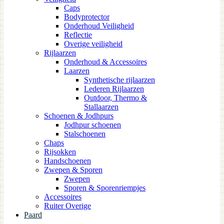
Caps
Bodyprotector
Onderhoud Veiligheid
Reflectie
Overige veiligheid
Rijlaarzen
Onderhoud & Accessoires
Laarzen
Synthetische rijlaarzen
Lederen Rijlaarzen
Outdoor, Thermo &
Stallaarzen
Schoenen & Jodhpurs
Jodhpur schoenen
Stalschoenen
Chaps
Rijsokken
Handschoenen
Zwepen & Sporen
Zwepen
Sporen & Sporenriempjes
Accessoires
Ruiter Overige
Paard