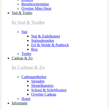
Beenbescherming
Overige Mini-Shop
Stal & Trailer
In Stal & Trailer
Stal
Stal & Zadelkamer
Stalondeugden
Erf & Weide & Paddock
Box
Trailer
Cadeau & Zo
In Cadeau & Zo
Cadeauartikelen
Sieraden
Sleutelhangers
School & Schrijfwaren
Overige Cadeau
Hond
Informatie