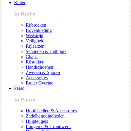
Ruiter
In Ruiter
Rijbroeken
Bovenkleding
Wedstrijd
Veiligheid
Rijlaarzen
Schoenen & Jodhpurs
Chaps
Rijsokken
Handschoenen
Zwepen & Sporen
Accessoires
Ruiter Overige
Paard
In Paard
Hoofdstellen & Accessoires
Zadelbenodigdheden
Hulpteugels
Longeren & Grondwerk