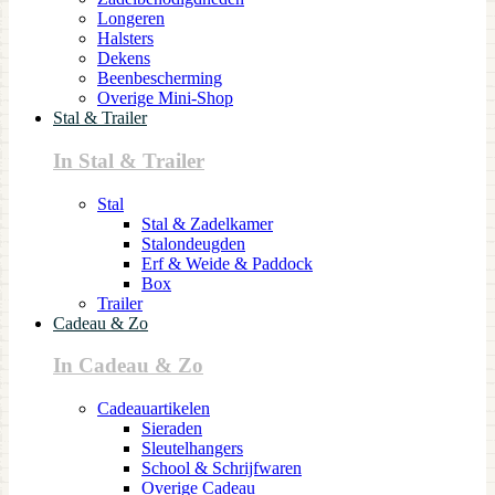
Longeren
Halsters
Dekens
Beenbescherming
Overige Mini-Shop
Stal & Trailer
In Stal & Trailer
Stal
Stal & Zadelkamer
Stalondeugden
Erf & Weide & Paddock
Box
Trailer
Cadeau & Zo
In Cadeau & Zo
Cadeauartikelen
Sieraden
Sleutelhangers
School & Schrijfwaren
Overige Cadeau