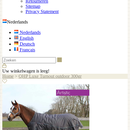
Retourneren
Sitemap
Privacy Statement
Nederlands
Nederlands
English
Deutsch
Français
Zoeken
Uw winkelwagen is leeg!
Home
>
QHP Luxe Turnout outdoor 300gr