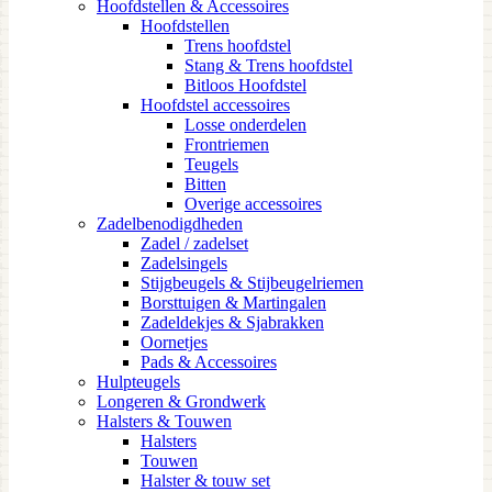
Hoofdstellen & Accessoires
Hoofdstellen
Trens hoofdstel
Stang & Trens hoofdstel
Bitloos Hoofdstel
Hoofdstel accessoires
Losse onderdelen
Frontriemen
Teugels
Bitten
Overige accessoires
Zadelbenodigdheden
Zadel / zadelset
Zadelsingels
Stijgbeugels & Stijbeugelriemen
Borsttuigen & Martingalen
Zadeldekjes & Sjabrakken
Oornetjes
Pads & Accessoires
Hulpteugels
Longeren & Grondwerk
Halsters & Touwen
Halsters
Touwen
Halster & touw set