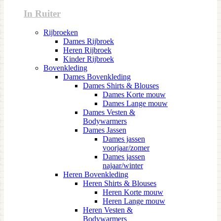
In Ruiter
Rijbroeken
Dames Rijbroek
Heren Rijbroek
Kinder Rijbroek
Bovenkleding
Dames Bovenkleding
Dames Shirts & Blouses
Dames Korte mouw
Dames Lange mouw
Dames Vesten &
Bodywarmers
Dames Jassen
Dames jassen
voorjaar/zomer
Dames jassen
najaar/winter
Heren Bovenkleding
Heren Shirts & Blouses
Heren Korte mouw
Heren Lange mouw
Heren Vesten &
Bodywarmers