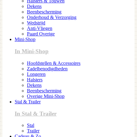
Halsters & Touwen
Dekens
Beenbescherming
Onderhoud & Verzorging
Wedstrijd
Anti-Vliegen
Paard Overige
Mini-Shop
In Mini-Shop
Hoofdstellen & Accessoires
Zadelbenodigdheden
Longeren
Halsters
Dekens
Beenbescherming
Overige Mini-Shop
Stal & Trailer
In Stal & Trailer
Stal
Trailer
Cadeau & Zo