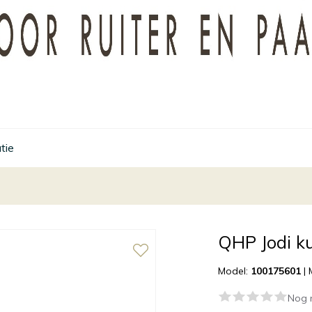
tie
QHP Jodi k
Model:
100175601
|
Nog 