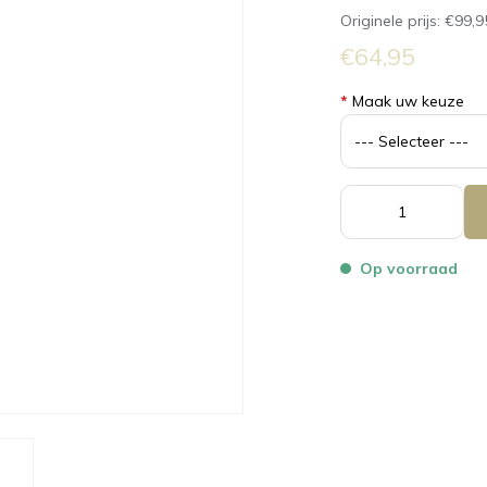
Originele prijs:
€99,9
€64,95
*
Maak uw keuze
Op voorraad