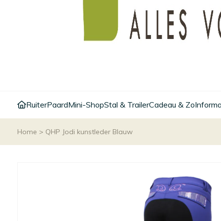
Ruiter
Paard
Mini-Shop
Stal & Trailer
Cadeau & Zo
Informa
Home
>
QHP Jodi kunstleder Blauw