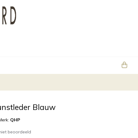
unstleder Blauw
Merk:
QHP
niet beoordeeld