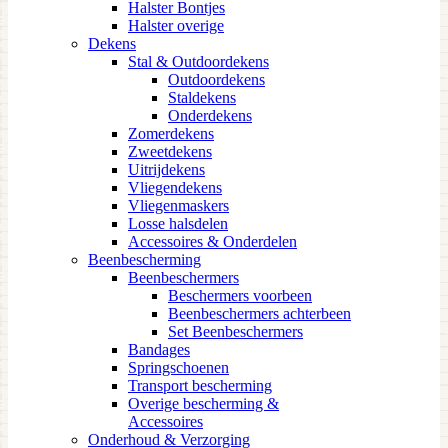
Halster Bontjes
Halster overige
Dekens
Stal & Outdoordekens
Outdoordekens
Staldekens
Onderdekens
Zomerdekens
Zweetdekens
Uitrijdekens
Vliegendekens
Vliegenmaskers
Losse halsdelen
Accessoires & Onderdelen
Beenbescherming
Beenbeschermers
Beschermers voorbeen
Beenbeschermers achterbeen
Set Beenbeschermers
Bandages
Springschoenen
Transport bescherming
Overige bescherming &
Accessoires
Onderhoud & Verzorging