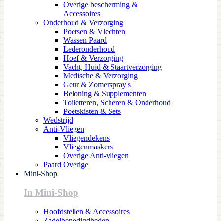
Overige bescherming &
Accessoires
Onderhoud & Verzorging
Poetsen & Vlechten
Wassen Paard
Lederonderhoud
Hoef & Verzorging
Vacht, Huid & Staartverzorging
Medische & Verzorging
Geur & Zomerspray's
Beloning & Supplementen
Toiletteren, Scheren & Onderhoud
Poetskisten & Sets
Wedstrijd
Anti-Vliegen
Vliegendekens
Vliegenmaskers
Overige Anti-vliegen
Paard Overige
Mini-Shop
In Mini-Shop
Hoofdstellen & Accessoires
Zadelbenodigdheden