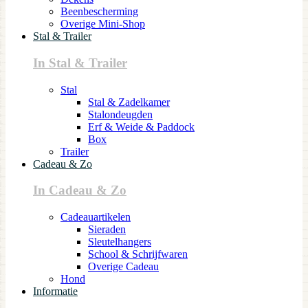
Beenbescherming
Overige Mini-Shop
Stal & Trailer
In Stal & Trailer
Stal
Stal & Zadelkamer
Stalondeugden
Erf & Weide & Paddock
Box
Trailer
Cadeau & Zo
In Cadeau & Zo
Cadeauartikelen
Sieraden
Sleutelhangers
School & Schrijfwaren
Overige Cadeau
Hond
Informatie