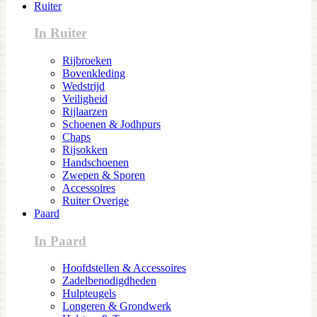
Ruiter
In Ruiter
Rijbroeken
Bovenkleding
Wedstrijd
Veiligheid
Rijlaarzen
Schoenen & Jodhpurs
Chaps
Rijsokken
Handschoenen
Zwepen & Sporen
Accessoires
Ruiter Overige
Paard
In Paard
Hoofdstellen & Accessoires
Zadelbenodigdheden
Hulpteugels
Longeren & Grondwerk