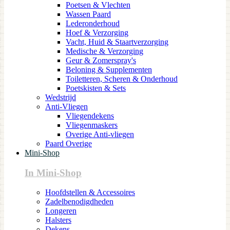
Poetsen & Vlechten
Wassen Paard
Lederonderhoud
Hoef & Verzorging
Vacht, Huid & Staartverzorging
Medische & Verzorging
Geur & Zomerspray's
Beloning & Supplementen
Toiletteren, Scheren & Onderhoud
Poetskisten & Sets
Wedstrijd
Anti-Vliegen
Vliegendekens
Vliegenmaskers
Overige Anti-vliegen
Paard Overige
Mini-Shop
In Mini-Shop
Hoofdstellen & Accessoires
Zadelbenodigdheden
Longeren
Halsters
Dekens