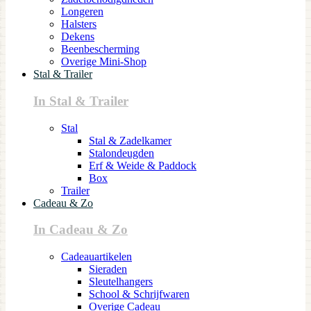
Longeren
Halsters
Dekens
Beenbescherming
Overige Mini-Shop
Stal & Trailer
In Stal & Trailer
Stal
Stal & Zadelkamer
Stalondeugden
Erf & Weide & Paddock
Box
Trailer
Cadeau & Zo
In Cadeau & Zo
Cadeauartikelen
Sieraden
Sleutelhangers
School & Schrijfwaren
Overige Cadeau