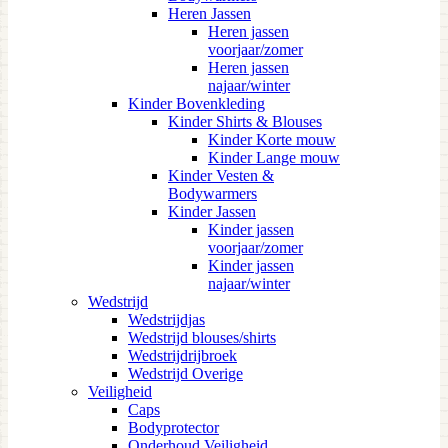
Heren Jassen
Heren jassen
voorjaar/zomer
Heren jassen
najaar/winter
Kinder Bovenkleding
Kinder Shirts & Blouses
Kinder Korte mouw
Kinder Lange mouw
Kinder Vesten &
Bodywarmers
Kinder Jassen
Kinder jassen
voorjaar/zomer
Kinder jassen
najaar/winter
Wedstrijd
Wedstrijdjas
Wedstrijd blouses/shirts
Wedstrijdrijbroek
Wedstrijd Overige
Veiligheid
Caps
Bodyprotector
Onderhoud Veiligheid