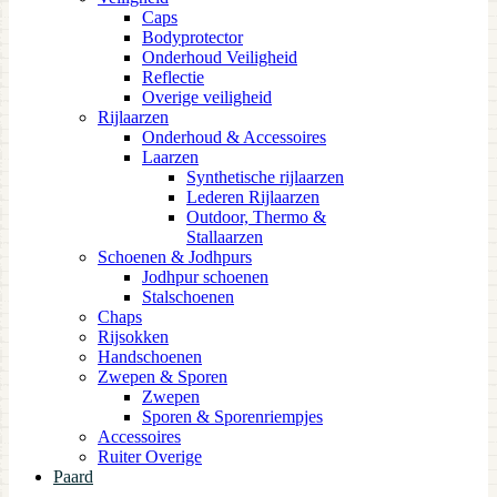
Caps
Bodyprotector
Onderhoud Veiligheid
Reflectie
Overige veiligheid
Rijlaarzen
Onderhoud & Accessoires
Laarzen
Synthetische rijlaarzen
Lederen Rijlaarzen
Outdoor, Thermo &
Stallaarzen
Schoenen & Jodhpurs
Jodhpur schoenen
Stalschoenen
Chaps
Rijsokken
Handschoenen
Zwepen & Sporen
Zwepen
Sporen & Sporenriempjes
Accessoires
Ruiter Overige
Paard