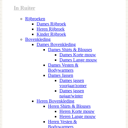
In Ruiter
Rijbroeken
Dames Rijbroek
Heren Rijbroek
Kinder Rijbroek
Bovenkleding
Dames Bovenkleding
Dames Shirts & Blouses
Dames Korte mouw
Dames Lange mouw
Dames Vesten &
Bodywarmers
Dames Jassen
Dames jassen
voorjaar/zomer
Dames jassen
najaar/winter
Heren Bovenkleding
Heren Shirts & Blouses
Heren Korte mouw
Heren Lange mouw
Heren Vesten &
Bodywarmers