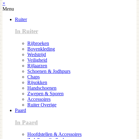
×
Menu
Ruiter
In Ruiter
Rijbroeken
Bovenkleding
Wedstrijd
Veiligheid
Rijlaarzen
Schoenen & Jodhpurs
Chaps
Rijsokken
Handschoenen
Zwepen & Sporen
Accessoires
Ruiter Overige
Paard
In Paard
Hoofdstellen & Accessoires