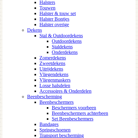
Halsters
Touwen
Halster & touw set
Halster Bontjes
Halster overige
Dekens
Stal & Outdoordekens
Outdoordekens
Staldekens
Onderdekens
Zomerdekens
Zweetdekens
Uitrijdekens
Vliegendekens
Vliegenmaskers
Losse halsdelen
Accessoires & Onderdelen
Beenbescherming
Beenbeschermers
Beschermers voorbeen
Beenbeschermers achterbeen
Set Beenbeschermers
Bandages
Springschoenen
Transport bescherming