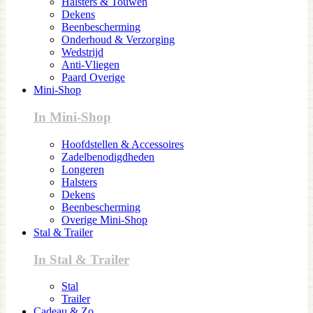
Halsters & Touwen
Dekens
Beenbescherming
Onderhoud & Verzorging
Wedstrijd
Anti-Vliegen
Paard Overige
Mini-Shop
In Mini-Shop
Hoofdstellen & Accessoires
Zadelbenodigdheden
Longeren
Halsters
Dekens
Beenbescherming
Overige Mini-Shop
Stal & Trailer
In Stal & Trailer
Stal
Trailer
Cadeau & Zo