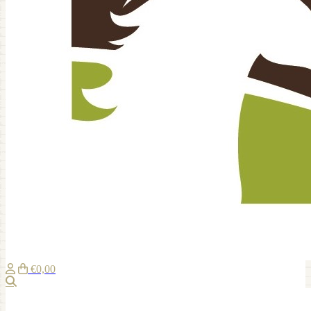
€0,00
Zoeken