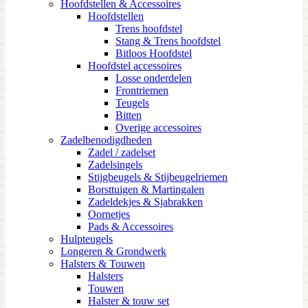
Hoofdstellen & Accessoires
Hoofdstellen
Trens hoofdstel
Stang & Trens hoofdstel
Bitloos Hoofdstel
Hoofdstel accessoires
Losse onderdelen
Frontriemen
Teugels
Bitten
Overige accessoires
Zadelbenodigdheden
Zadel / zadelset
Zadelsingels
Stijgbeugels & Stijbeugelriemen
Borsttuigen & Martingalen
Zadeldekjes & Sjabrakken
Oornetjes
Pads & Accessoires
Hulpteugels
Longeren & Grondwerk
Halsters & Touwen
Halsters
Touwen
Halster & touw set