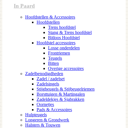
In Paard
Hoofdstellen & Accessoires
Hoofdstellen
Trens hoofdstel
Stang & Trens hoofdstel
Bitloos Hoofdstel
Hoofdstel accessoires
Losse onderdelen
Frontriemen
Teugels
Bitten
Overige accessoires
Zadelbenodigdheden
Zadel / zadelset
Zadelsingels
Stijgbeugels & Stijbeugelriemen
Borsttuigen & Martingalen
Zadeldekjes & Sjabrakken
Oornetjes
Pads & Accessoires
Hulpteugels
Longeren & Grondwerk
Halsters & Touwen