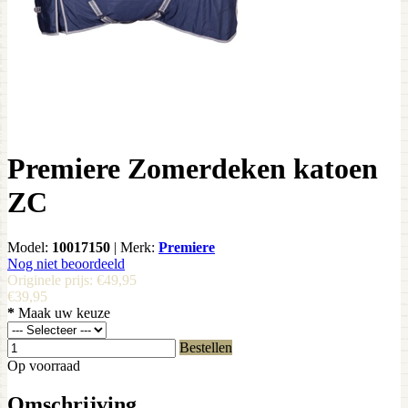
Premiere Zomerdeken katoen
ZC
Model:
10017150
|
Merk:
Premiere
Nog niet beoordeeld
Originele prijs:
€49,95
€39,95
*
Maak uw keuze
Bestellen
Op voorraad
Omschrijving