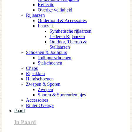
Reflectie
Overige veiligheid
Rijlaarzen
Onderhoud & Accessoires
Laarzen
Synthetische rijlaarzen
Lederen Rijlaarzen
Outdoor, Thermo &
Stallaarzen
Schoenen & Jodhpurs
Jodhpur schoenen
Stalschoenen
Chaps
Rijsokken
Handschoenen
Zwepen & Sporen
Zwepen
Sporen & Sporenriempjes
Accessoires
Ruiter Overige
Paard
In Paard