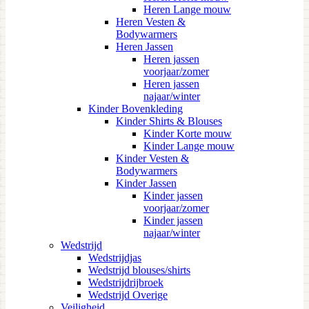
Heren Lange mouw
Heren Vesten &
Bodywarmers
Heren Jassen
Heren jassen
voorjaar/zomer
Heren jassen
najaar/winter
Kinder Bovenkleding
Kinder Shirts & Blouses
Kinder Korte mouw
Kinder Lange mouw
Kinder Vesten &
Bodywarmers
Kinder Jassen
Kinder jassen
voorjaar/zomer
Kinder jassen
najaar/winter
Wedstrijd
Wedstrijdjas
Wedstrijd blouses/shirts
Wedstrijdrijbroek
Wedstrijd Overige
Veiligheid