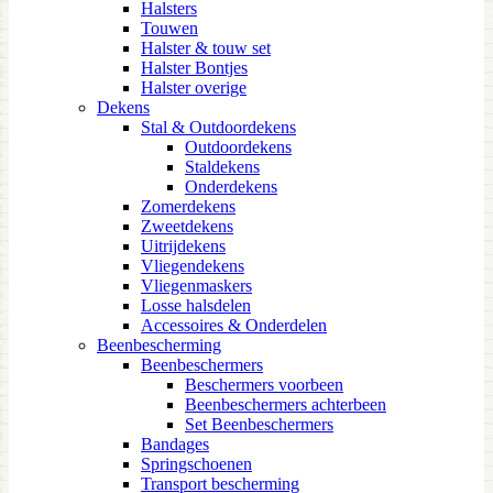
Halsters
Touwen
Halster & touw set
Halster Bontjes
Halster overige
Dekens
Stal & Outdoordekens
Outdoordekens
Staldekens
Onderdekens
Zomerdekens
Zweetdekens
Uitrijdekens
Vliegendekens
Vliegenmaskers
Losse halsdelen
Accessoires & Onderdelen
Beenbescherming
Beenbeschermers
Beschermers voorbeen
Beenbeschermers achterbeen
Set Beenbeschermers
Bandages
Springschoenen
Transport bescherming