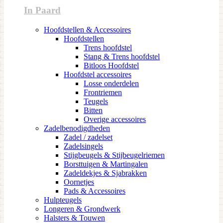
In Paard
Hoofdstellen & Accessoires
Hoofdstellen
Trens hoofdstel
Stang & Trens hoofdstel
Bitloos Hoofdstel
Hoofdstel accessoires
Losse onderdelen
Frontriemen
Teugels
Bitten
Overige accessoires
Zadelbenodigdheden
Zadel / zadelset
Zadelsingels
Stijgbeugels & Stijbeugelriemen
Borsttuigen & Martingalen
Zadeldekjes & Sjabrakken
Oornetjes
Pads & Accessoires
Hulpteugels
Longeren & Grondwerk
Halsters & Touwen