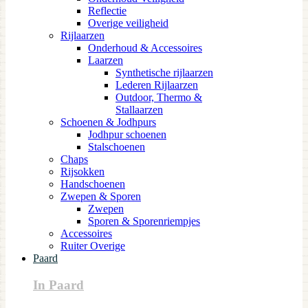
Reflectie
Overige veiligheid
Rijlaarzen
Onderhoud & Accessoires
Laarzen
Synthetische rijlaarzen
Lederen Rijlaarzen
Outdoor, Thermo &
Stallaarzen
Schoenen & Jodhpurs
Jodhpur schoenen
Stalschoenen
Chaps
Rijsokken
Handschoenen
Zwepen & Sporen
Zwepen
Sporen & Sporenriempjes
Accessoires
Ruiter Overige
Paard
In Paard