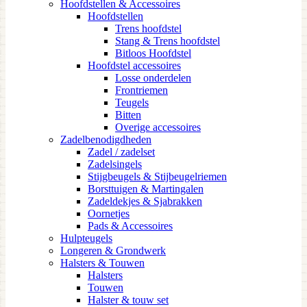
Hoofdstellen & Accessoires
Hoofdstellen
Trens hoofdstel
Stang & Trens hoofdstel
Bitloos Hoofdstel
Hoofdstel accessoires
Losse onderdelen
Frontriemen
Teugels
Bitten
Overige accessoires
Zadelbenodigdheden
Zadel / zadelset
Zadelsingels
Stijgbeugels & Stijbeugelriemen
Borsttuigen & Martingalen
Zadeldekjes & Sjabrakken
Oornetjes
Pads & Accessoires
Hulpteugels
Longeren & Grondwerk
Halsters & Touwen
Halsters
Touwen
Halster & touw set