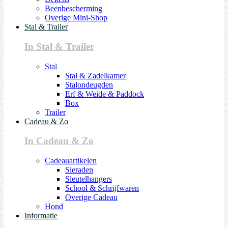
Beenbescherming
Overige Mini-Shop
Stal & Trailer
In Stal & Trailer
Stal
Stal & Zadelkamer
Stalondeugden
Erf & Weide & Paddock
Box
Trailer
Cadeau & Zo
In Cadeau & Zo
Cadeauartikelen
Sieraden
Sleutelhangers
School & Schrijfwaren
Overige Cadeau
Hond
Informatie