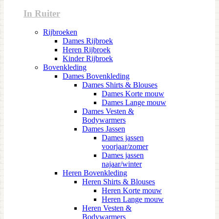
In Ruiter
Rijbroeken
Dames Rijbroek
Heren Rijbroek
Kinder Rijbroek
Bovenkleding
Dames Bovenkleding
Dames Shirts & Blouses
Dames Korte mouw
Dames Lange mouw
Dames Vesten &
Bodywarmers
Dames Jassen
Dames jassen
voorjaar/zomer
Dames jassen
najaar/winter
Heren Bovenkleding
Heren Shirts & Blouses
Heren Korte mouw
Heren Lange mouw
Heren Vesten &
Bodywarmers