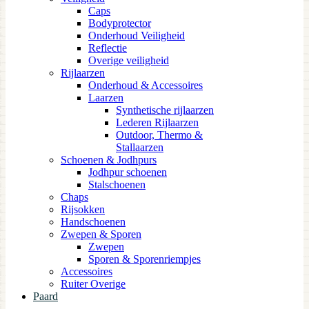
Caps
Bodyprotector
Onderhoud Veiligheid
Reflectie
Overige veiligheid
Rijlaarzen
Onderhoud & Accessoires
Laarzen
Synthetische rijlaarzen
Lederen Rijlaarzen
Outdoor, Thermo &
Stallaarzen
Schoenen & Jodhpurs
Jodhpur schoenen
Stalschoenen
Chaps
Rijsokken
Handschoenen
Zwepen & Sporen
Zwepen
Sporen & Sporenriempjes
Accessoires
Ruiter Overige
Paard