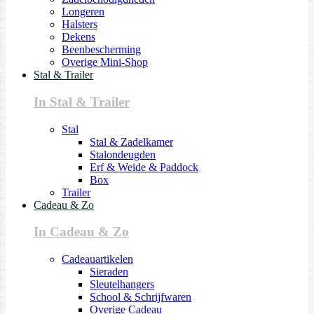
Longeren
Halsters
Dekens
Beenbescherming
Overige Mini-Shop
Stal & Trailer
In Stal & Trailer
Stal
Stal & Zadelkamer
Stalondeugden
Erf & Weide & Paddock
Box
Trailer
Cadeau & Zo
In Cadeau & Zo
Cadeauartikelen
Sieraden
Sleutelhangers
School & Schrijfwaren
Overige Cadeau