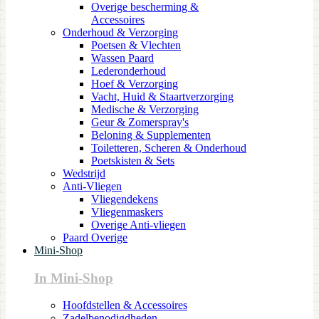
Overige bescherming &
Accessoires
Onderhoud & Verzorging
Poetsen & Vlechten
Wassen Paard
Lederonderhoud
Hoef & Verzorging
Vacht, Huid & Staartverzorging
Medische & Verzorging
Geur & Zomerspray's
Beloning & Supplementen
Toiletteren, Scheren & Onderhoud
Poetskisten & Sets
Wedstrijd
Anti-Vliegen
Vliegendekens
Vliegenmaskers
Overige Anti-vliegen
Paard Overige
Mini-Shop
In Mini-Shop
Hoofdstellen & Accessoires
Zadelbenodigdheden