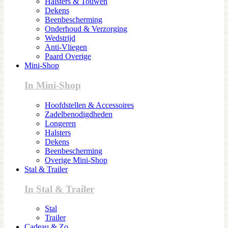
Halsters & Touwen
Dekens
Beenbescherming
Onderhoud & Verzorging
Wedstrijd
Anti-Vliegen
Paard Overige
Mini-Shop
In Mini-Shop
Hoofdstellen & Accessoires
Zadelbenodigdheden
Longeren
Halsters
Dekens
Beenbescherming
Overige Mini-Shop
Stal & Trailer
In Stal & Trailer
Stal
Trailer
Cadeau & Zo