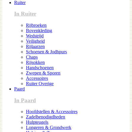
Ruiter
In Ruiter
Rijbroeken
Bovenkleding
Wedstrijd
Veiligheid
Rijlaarzen
Schoenen & Jodhpurs
Chaps
Rijsokken
Handschoenen
Zwepen & Sporen
Accessoires
Ruiter Overige
Paard
In Paard
Hoofdstellen & Accessoires
Zadelbenodigdheden
Hulpteugels
Longeren & Grondwerk