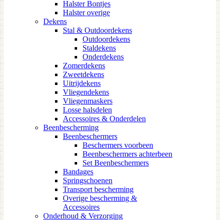
Halster Bontjes
Halster overige
Dekens
Stal & Outdoordekens
Outdoordekens
Staldekens
Onderdekens
Zomerdekens
Zweetdekens
Uitrijdekens
Vliegendekens
Vliegenmaskers
Losse halsdelen
Accessoires & Onderdelen
Beenbescherming
Beenbeschermers
Beschermers voorbeen
Beenbeschermers achterbeen
Set Beenbeschermers
Bandages
Springschoenen
Transport bescherming
Overige bescherming &
Accessoires
Onderhoud & Verzorging