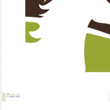
€0,00
Zoeken