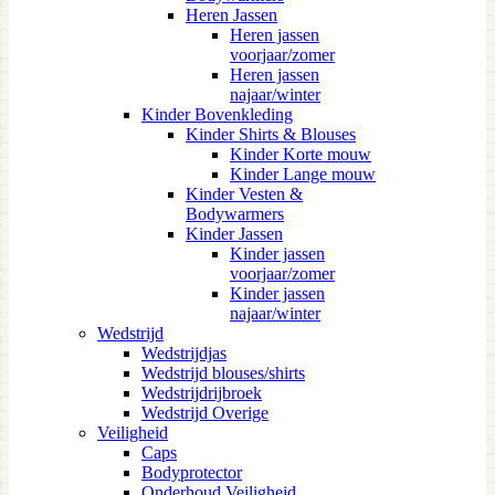
Heren Jassen
Heren jassen
voorjaar/zomer
Heren jassen
najaar/winter
Kinder Bovenkleding
Kinder Shirts & Blouses
Kinder Korte mouw
Kinder Lange mouw
Kinder Vesten &
Bodywarmers
Kinder Jassen
Kinder jassen
voorjaar/zomer
Kinder jassen
najaar/winter
Wedstrijd
Wedstrijdjas
Wedstrijd blouses/shirts
Wedstrijdrijbroek
Wedstrijd Overige
Veiligheid
Caps
Bodyprotector
Onderhoud Veiligheid