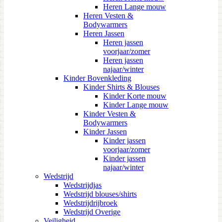
Heren Lange mouw
Heren Vesten &
Bodywarmers
Heren Jassen
Heren jassen
voorjaar/zomer
Heren jassen
najaar/winter
Kinder Bovenkleding
Kinder Shirts & Blouses
Kinder Korte mouw
Kinder Lange mouw
Kinder Vesten &
Bodywarmers
Kinder Jassen
Kinder jassen
voorjaar/zomer
Kinder jassen
najaar/winter
Wedstrijd
Wedstrijdjas
Wedstrijd blouses/shirts
Wedstrijdrijbroek
Wedstrijd Overige
Veiligheid