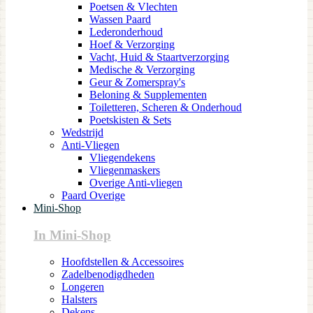
Poetsen & Vlechten
Wassen Paard
Lederonderhoud
Hoef & Verzorging
Vacht, Huid & Staartverzorging
Medische & Verzorging
Geur & Zomerspray's
Beloning & Supplementen
Toiletteren, Scheren & Onderhoud
Poetskisten & Sets
Wedstrijd
Anti-Vliegen
Vliegendekens
Vliegenmaskers
Overige Anti-vliegen
Paard Overige
Mini-Shop
In Mini-Shop
Hoofdstellen & Accessoires
Zadelbenodigdheden
Longeren
Halsters
Dekens