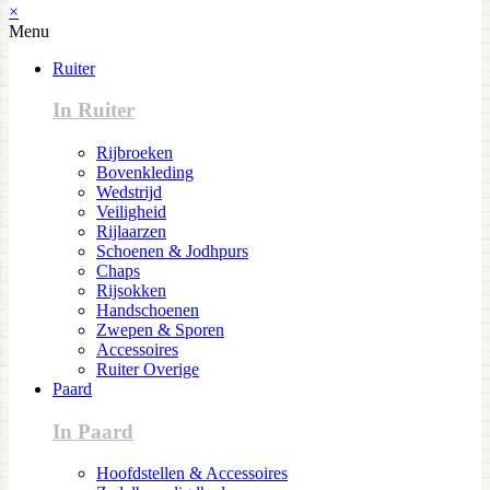
×
Menu
Ruiter
In Ruiter
Rijbroeken
Bovenkleding
Wedstrijd
Veiligheid
Rijlaarzen
Schoenen & Jodhpurs
Chaps
Rijsokken
Handschoenen
Zwepen & Sporen
Accessoires
Ruiter Overige
Paard
In Paard
Hoofdstellen & Accessoires