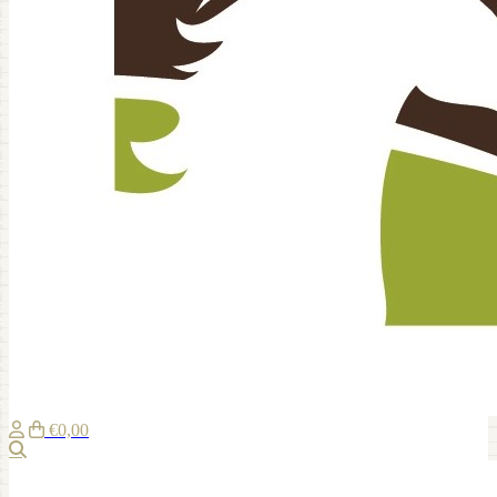
€0,00
Zoeken