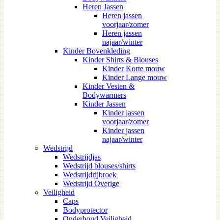
Heren Jassen
Heren jassen
voorjaar/zomer
Heren jassen
najaar/winter
Kinder Bovenkleding
Kinder Shirts & Blouses
Kinder Korte mouw
Kinder Lange mouw
Kinder Vesten &
Bodywarmers
Kinder Jassen
Kinder jassen
voorjaar/zomer
Kinder jassen
najaar/winter
Wedstrijd
Wedstrijdjas
Wedstrijd blouses/shirts
Wedstrijdrijbroek
Wedstrijd Overige
Veiligheid
Caps
Bodyprotector
Onderhoud Veiligheid