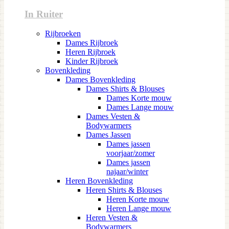
In Ruiter
Rijbroeken
Dames Rijbroek
Heren Rijbroek
Kinder Rijbroek
Bovenkleding
Dames Bovenkleding
Dames Shirts & Blouses
Dames Korte mouw
Dames Lange mouw
Dames Vesten &
Bodywarmers
Dames Jassen
Dames jassen
voorjaar/zomer
Dames jassen
najaar/winter
Heren Bovenkleding
Heren Shirts & Blouses
Heren Korte mouw
Heren Lange mouw
Heren Vesten &
Bodywarmers