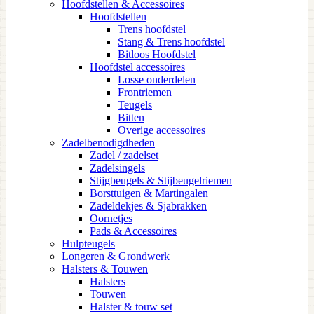
Hoofdstellen & Accessoires
Hoofdstellen
Trens hoofdstel
Stang & Trens hoofdstel
Bitloos Hoofdstel
Hoofdstel accessoires
Losse onderdelen
Frontriemen
Teugels
Bitten
Overige accessoires
Zadelbenodigdheden
Zadel / zadelset
Zadelsingels
Stijgbeugels & Stijbeugelriemen
Borsttuigen & Martingalen
Zadeldekjes & Sjabrakken
Oornetjes
Pads & Accessoires
Hulpteugels
Longeren & Grondwerk
Halsters & Touwen
Halsters
Touwen
Halster & touw set