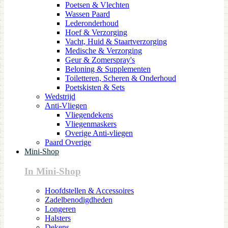
Poetsen & Vlechten
Wassen Paard
Lederonderhoud
Hoef & Verzorging
Vacht, Huid & Staartverzorging
Medische & Verzorging
Geur & Zomerspray's
Beloning & Supplementen
Toiletteren, Scheren & Onderhoud
Poetskisten & Sets
Wedstrijd
Anti-Vliegen
Vliegendekens
Vliegenmaskers
Overige Anti-vliegen
Paard Overige
Mini-Shop
In Mini-Shop
Hoofdstellen & Accessoires
Zadelbenodigdheden
Longeren
Halsters
Dekens