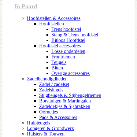
In Paard
Hoofdstellen & Accessoires
Hoofdstellen
Trens hoofdstel
Stang & Trens hoofdstel
Bitloos Hoofdstel
Hoofdstel accessoires
Losse onderdelen
Frontriemen
Teugels
Bitten
Overige accessoires
Zadelbenodigdheden
Zadel / zadelset
Zadelsingels
Stijgbeugels & Stijbeugelriemen
Borsttuigen & Martingalen
Zadeldekjes & Sjabrakken
Oornetjes
Pads & Accessoires
Hulpteugels
Longeren & Grondwerk
Halsters & Touwen