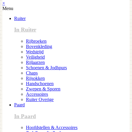
×
Menu
Ruiter
In Ruiter
Rijbroeken
Bovenkleding
Wedstrijd
Veiligheid
Rijlaarzen
Schoenen & Jodhpurs
Chaps
Rijsokken
Handschoenen
Zwepen & Sporen
Accessoires
Ruiter Overige
Paard
In Paard
Hoofdstellen & Accessoires