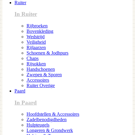
Ruiter
In Ruiter
Rijbroeken
Bovenkleding
Wedstrijd
Veiligheid
Rijlaarzen
Schoenen & Jodhpurs
Chaps
Rijsokken
Handschoenen
Zwepen & Sporen
Accessoires
Ruiter Overige
Paard
In Paard
Hoofdstellen & Accessoires
Zadelbenodigdheden
Hulpteugels
Longeren & Grondwerk