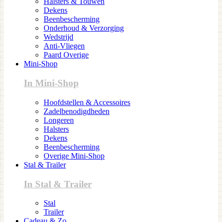
Halsters & Touwen
Dekens
Beenbescherming
Onderhoud & Verzorging
Wedstrijd
Anti-Vliegen
Paard Overige
Mini-Shop
In Mini-Shop
Hoofdstellen & Accessoires
Zadelbenodigdheden
Longeren
Halsters
Dekens
Beenbescherming
Overige Mini-Shop
Stal & Trailer
In Stal & Trailer
Stal
Trailer
Cadeau & Zo