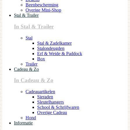
Beenbescherming
Overige Mini-Shop
Stal & Trailer
In Stal & Trailer
Stal
Stal & Zadelkamer
Stalondeugden
Erf & Weide & Paddock
Box
Trailer
Cadeau & Zo
In Cadeau & Zo
Cadeauartikelen
Sieraden
Sleutelhangers
School & Schrijfwaren
Overige Cadeau
Hond
Informatie