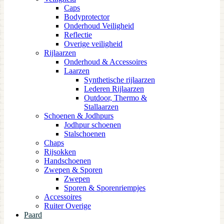
Caps
Bodyprotector
Onderhoud Veiligheid
Reflectie
Overige veiligheid
Rijlaarzen
Onderhoud & Accessoires
Laarzen
Synthetische rijlaarzen
Lederen Rijlaarzen
Outdoor, Thermo &
Stallaarzen
Schoenen & Jodhpurs
Jodhpur schoenen
Stalschoenen
Chaps
Rijsokken
Handschoenen
Zwepen & Sporen
Zwepen
Sporen & Sporenriempjes
Accessoires
Ruiter Overige
Paard