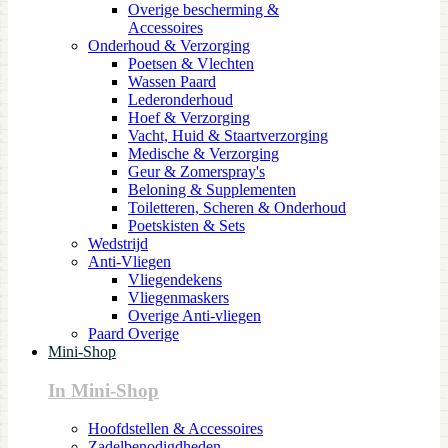
Overige bescherming &
Accessoires
Onderhoud & Verzorging
Poetsen & Vlechten
Wassen Paard
Lederonderhoud
Hoef & Verzorging
Vacht, Huid & Staartverzorging
Medische & Verzorging
Geur & Zomerspray's
Beloning & Supplementen
Toiletteren, Scheren & Onderhoud
Poetskisten & Sets
Wedstrijd
Anti-Vliegen
Vliegendekens
Vliegenmaskers
Overige Anti-vliegen
Paard Overige
Mini-Shop
In Mini-Shop
Hoofdstellen & Accessoires
Zadelbenodigdheden