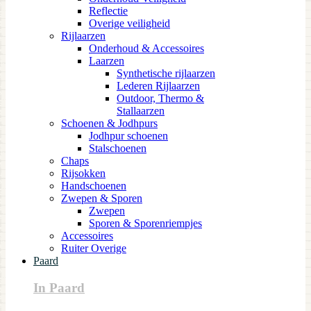
Reflectie
Overige veiligheid
Rijlaarzen
Onderhoud & Accessoires
Laarzen
Synthetische rijlaarzen
Lederen Rijlaarzen
Outdoor, Thermo &
Stallaarzen
Schoenen & Jodhpurs
Jodhpur schoenen
Stalschoenen
Chaps
Rijsokken
Handschoenen
Zwepen & Sporen
Zwepen
Sporen & Sporenriempjes
Accessoires
Ruiter Overige
Paard
In Paard