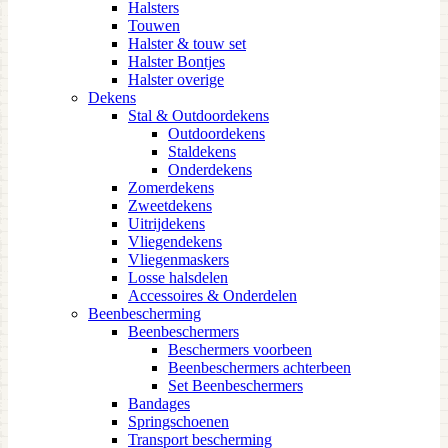
Halsters
Touwen
Halster & touw set
Halster Bontjes
Halster overige
Dekens
Stal & Outdoordekens
Outdoordekens
Staldekens
Onderdekens
Zomerdekens
Zweetdekens
Uitrijdekens
Vliegendekens
Vliegenmaskers
Losse halsdelen
Accessoires & Onderdelen
Beenbescherming
Beenbeschermers
Beschermers voorbeen
Beenbeschermers achterbeen
Set Beenbeschermers
Bandages
Springschoenen
Transport bescherming