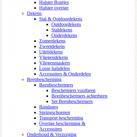
Halster Bontjes
Halster overige
Dekens
Stal & Outdoordekens
Outdoordekens
Staldekens
Onderdekens
Zomerdekens
Zweetdekens
Uitrijdekens
Vliegendekens
Vliegenmaskers
Losse halsdelen
Accessoires & Onderdelen
Beenbescherming
Beenbeschermers
Beschermers voorbeen
Beenbeschermers achterbeen
Set Beenbeschermers
Bandages
Springschoenen
Transport bescherming
Overige bescherming &
Accessoires
Onderhoud & Verzorging