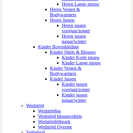
Heren Lange mouw
Heren Vesten &
Bodywarmers
Heren Jassen
Heren jassen
voorjaar/zomer
Heren jassen
najaar/winter
Kinder Bovenkleding
Kinder Shirts & Blouses
Kinder Korte mouw
Kinder Lange mouw
Kinder Vesten &
Bodywarmers
Kinder Jassen
Kinder jassen
voorjaar/zomer
Kinder jassen
najaar/winter
Wedstrijd
Wedstrijdjas
Wedstrijd blouses/shirts
Wedstrijdrijbroek
Wedstrijd Overige
Veiligheid