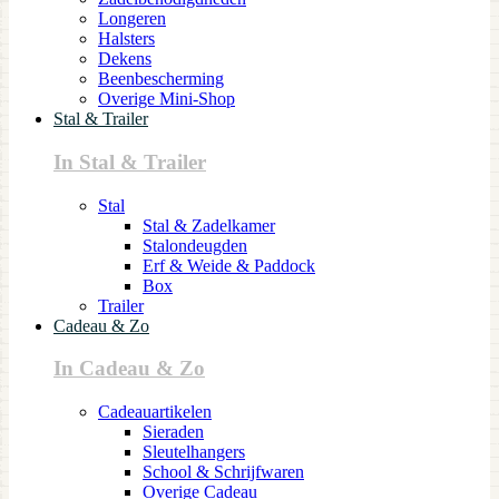
Longeren
Halsters
Dekens
Beenbescherming
Overige Mini-Shop
Stal & Trailer
In Stal & Trailer
Stal
Stal & Zadelkamer
Stalondeugden
Erf & Weide & Paddock
Box
Trailer
Cadeau & Zo
In Cadeau & Zo
Cadeauartikelen
Sieraden
Sleutelhangers
School & Schrijfwaren
Overige Cadeau