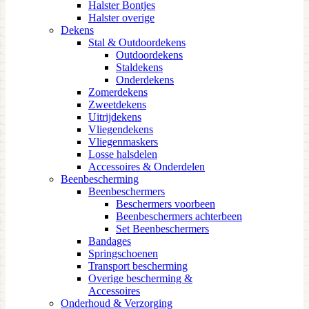
Halster Bontjes
Halster overige
Dekens
Stal & Outdoordekens
Outdoordekens
Staldekens
Onderdekens
Zomerdekens
Zweetdekens
Uitrijdekens
Vliegendekens
Vliegenmaskers
Losse halsdelen
Accessoires & Onderdelen
Beenbescherming
Beenbeschermers
Beschermers voorbeen
Beenbeschermers achterbeen
Set Beenbeschermers
Bandages
Springschoenen
Transport bescherming
Overige bescherming &
Accessoires
Onderhoud & Verzorging