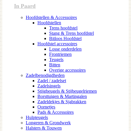
In Paard
Hoofdstellen & Accessoires
Hoofdstellen
Trens hoofdstel
Stang & Trens hoofdstel
Bitloos Hoofdstel
Hoofdstel accessoires
Losse onderdelen
Frontriemen
Teugels
Bitten
Overige accessoires
Zadelbenodigdheden
Zadel / zadelset
Zadelsingels
Stijgbeugels & Stijbeugelriemen
Borsttuigen & Martingalen
Zadeldekjes & Sjabrakken
Oornetjes
Pads & Accessoires
Hulpteugels
Longeren & Grondwerk
Halsters & Touwen