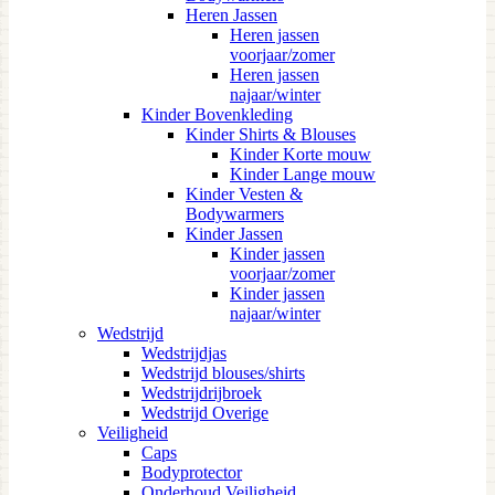
Heren Jassen
Heren jassen
voorjaar/zomer
Heren jassen
najaar/winter
Kinder Bovenkleding
Kinder Shirts & Blouses
Kinder Korte mouw
Kinder Lange mouw
Kinder Vesten &
Bodywarmers
Kinder Jassen
Kinder jassen
voorjaar/zomer
Kinder jassen
najaar/winter
Wedstrijd
Wedstrijdjas
Wedstrijd blouses/shirts
Wedstrijdrijbroek
Wedstrijd Overige
Veiligheid
Caps
Bodyprotector
Onderhoud Veiligheid