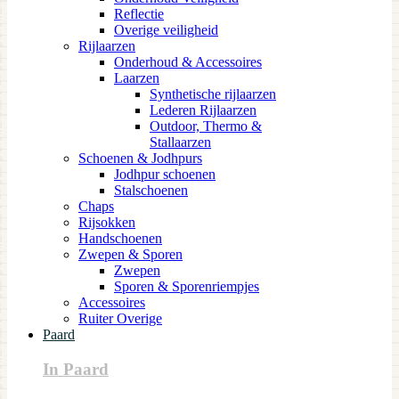
Reflectie
Overige veiligheid
Rijlaarzen
Onderhoud & Accessoires
Laarzen
Synthetische rijlaarzen
Lederen Rijlaarzen
Outdoor, Thermo &
Stallaarzen
Schoenen & Jodhpurs
Jodhpur schoenen
Stalschoenen
Chaps
Rijsokken
Handschoenen
Zwepen & Sporen
Zwepen
Sporen & Sporenriempjes
Accessoires
Ruiter Overige
Paard
In Paard