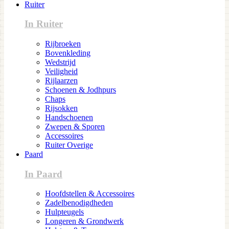
Ruiter
In Ruiter
Rijbroeken
Bovenkleding
Wedstrijd
Veiligheid
Rijlaarzen
Schoenen & Jodhpurs
Chaps
Rijsokken
Handschoenen
Zwepen & Sporen
Accessoires
Ruiter Overige
Paard
In Paard
Hoofdstellen & Accessoires
Zadelbenodigdheden
Hulpteugels
Longeren & Grondwerk