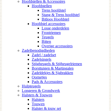
Hoofdstellen & Accessoires
Hoofdstellen
Trens hoofdstel
Stang & Trens hoofdstel
Bitloos Hoofdstel
Hoofdstel accessoires
Losse onderdelen
Frontriemen
Teugels
Bitten
Overige accessoires
Zadelbenodigdheden
Zadel / zadelset
Zadelsingels
Stijgbeugels & Stijbeugelriemen
Borsttuigen & Martingalen
Zadeldekjes & Sjabrakken
Oornetjes
Pads & Accessoires
Hulpteugels
Longeren & Grondwerk
Halsters & Touwen
Halsters
Touwen
Halster & touw set