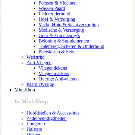
Poetsen & Vlechten
Wassen Paard
Lederonderhoud
Hoef & Verzorging
Vacht, Huid & Staartverzorging
Medische & Verzorging
Geur & Zomerspray's
Beloning & Supplementen
Toiletteren, Scheren & Onderhoud
Poetskisten & Sets
Wedstrijd
Anti-Vliegen
Vliegendekens
Vliegenmaskers
Overige Anti-vliegen
Paard Overige
Mini-Shop
In Mini-Shop
Hoofdstellen & Accessoires
Zadelbenodigdheden
Longeren
Halsters
Dekens