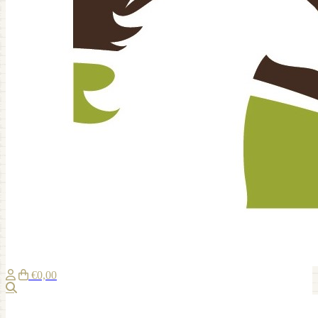
€0,00
Zoeken