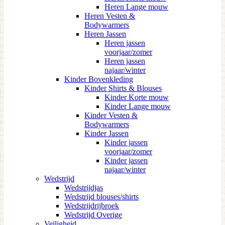
Heren Lange mouw
Heren Vesten &
Bodywarmers
Heren Jassen
Heren jassen
voorjaar/zomer
Heren jassen
najaar/winter
Kinder Bovenkleding
Kinder Shirts & Blouses
Kinder Korte mouw
Kinder Lange mouw
Kinder Vesten &
Bodywarmers
Kinder Jassen
Kinder jassen
voorjaar/zomer
Kinder jassen
najaar/winter
Wedstrijd
Wedstrijdjas
Wedstrijd blouses/shirts
Wedstrijdrijbroek
Wedstrijd Overige
Veiligheid