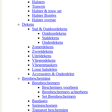
Halsters
Touwen
Halster & touw set
Halster Bontjes
Halster overige
Dekens
Stal & Outdoordekens
Outdoordekens
Staldekens
Onderdekens
Zomerdekens
Zweetdekens
Uitrijdekens
Vliegendekens
Vliegenmaskers
Losse halsdelen
Accessoires & Onderdelen
Beenbescherming
Beenbeschermers
Beschermers voorbeen
Beenbeschermers achterbeen
Set Beenbeschermers
Bandages
Springschoenen
Transport bescherming