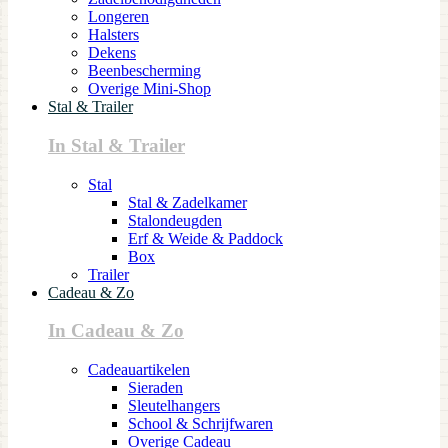
Longeren
Halsters
Dekens
Beenbescherming
Overige Mini-Shop
Stal & Trailer
In Stal & Trailer
Stal
Stal & Zadelkamer
Stalondeugden
Erf & Weide & Paddock
Box
Trailer
Cadeau & Zo
In Cadeau & Zo
Cadeauartikelen
Sieraden
Sleutelhangers
School & Schrijfwaren
Overige Cadeau