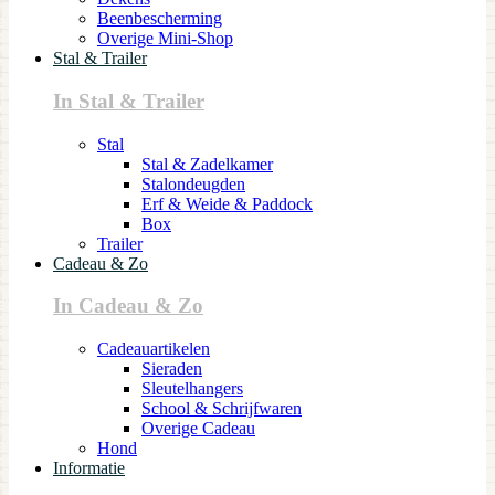
Beenbescherming
Overige Mini-Shop
Stal & Trailer
In Stal & Trailer
Stal
Stal & Zadelkamer
Stalondeugden
Erf & Weide & Paddock
Box
Trailer
Cadeau & Zo
In Cadeau & Zo
Cadeauartikelen
Sieraden
Sleutelhangers
School & Schrijfwaren
Overige Cadeau
Hond
Informatie