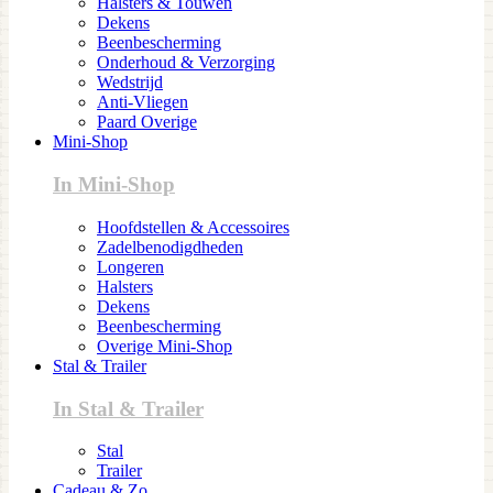
Halsters & Touwen
Dekens
Beenbescherming
Onderhoud & Verzorging
Wedstrijd
Anti-Vliegen
Paard Overige
Mini-Shop
In Mini-Shop
Hoofdstellen & Accessoires
Zadelbenodigdheden
Longeren
Halsters
Dekens
Beenbescherming
Overige Mini-Shop
Stal & Trailer
In Stal & Trailer
Stal
Trailer
Cadeau & Zo