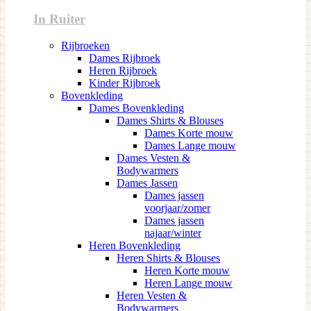
In Ruiter
Rijbroeken
Dames Rijbroek
Heren Rijbroek
Kinder Rijbroek
Bovenkleding
Dames Bovenkleding
Dames Shirts & Blouses
Dames Korte mouw
Dames Lange mouw
Dames Vesten &
Bodywarmers
Dames Jassen
Dames jassen
voorjaar/zomer
Dames jassen
najaar/winter
Heren Bovenkleding
Heren Shirts & Blouses
Heren Korte mouw
Heren Lange mouw
Heren Vesten &
Bodywarmers