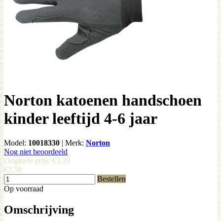
Norton katoenen handschoen
kinder leeftijd 4-6 jaar
Model:
10018330
|
Merk:
Norton
Nog niet beoordeeld
Originele prijs:
€3,20
€2,50
Bestellen
Op voorraad
Omschrijving