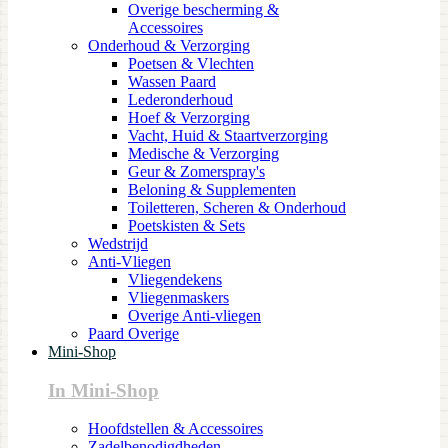
Overige bescherming &
Accessoires
Onderhoud & Verzorging
Poetsen & Vlechten
Wassen Paard
Lederonderhoud
Hoef & Verzorging
Vacht, Huid & Staartverzorging
Medische & Verzorging
Geur & Zomerspray's
Beloning & Supplementen
Toiletteren, Scheren & Onderhoud
Poetskisten & Sets
Wedstrijd
Anti-Vliegen
Vliegendekens
Vliegenmaskers
Overige Anti-vliegen
Paard Overige
Mini-Shop
In Mini-Shop
Hoofdstellen & Accessoires
Zadelbenodigdheden