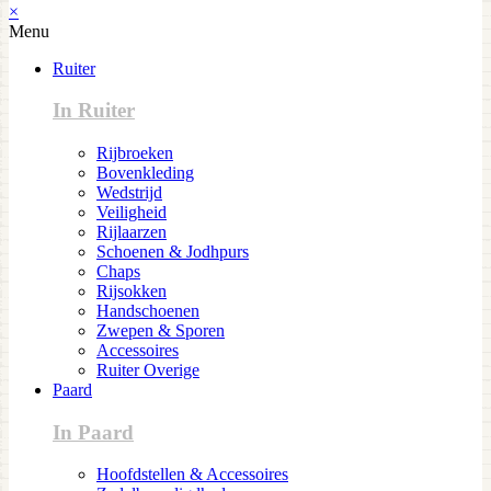
×
Menu
Ruiter
In Ruiter
Rijbroeken
Bovenkleding
Wedstrijd
Veiligheid
Rijlaarzen
Schoenen & Jodhpurs
Chaps
Rijsokken
Handschoenen
Zwepen & Sporen
Accessoires
Ruiter Overige
Paard
In Paard
Hoofdstellen & Accessoires