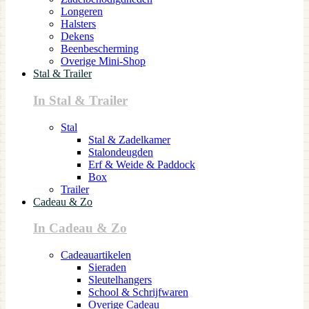
Longeren
Halsters
Dekens
Beenbescherming
Overige Mini-Shop
Stal & Trailer
In Stal & Trailer
Stal
Stal & Zadelkamer
Stalondeugden
Erf & Weide & Paddock
Box
Trailer
Cadeau & Zo
In Cadeau & Zo
Cadeauartikelen
Sieraden
Sleutelhangers
School & Schrijfwaren
Overige Cadeau