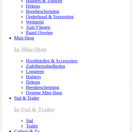
Halsters & Touwen
Dekens
Beenbescherming
Onderhoud & Verzorging
Wedstrijd
Anti-Vliegen
Paard Overige
Mini-Shop
In Mini-Shop
Hoofdstellen & Accessoires
Zadelbenodigdheden
Longeren
Halsters
Dekens
Beenbescherming
Overige Mini-Shop
Stal & Trailer
In Stal & Trailer
Stal
Trailer
Cadeau & Zo