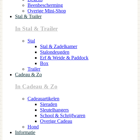
Beenbescherming
Overige Mini-Shop
Stal & Trailer
In Stal & Trailer
Stal
Stal & Zadelkamer
Stalondeugden
Erf & Weide & Paddock
Box
Trailer
Cadeau & Zo
In Cadeau & Zo
Cadeauartikelen
Sieraden
Sleutelhangers
School & Schrijfwaren
Overige Cadeau
Hond
Informatie