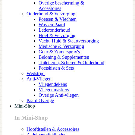
Overige bescherming &
Accessoires
Onderhoud & Verzorging
Poetsen & Vlechten
Wassen Paard
Lederonderhoud
Hoef & Verzorging
Vacht, Huid & Staartverzorging
Medische & Verzorging
Geur & Zomerspray's
Beloning & Supplementen
Toiletteren, Scheren & Onderhoud
Poetskisten & Sets
Wedstrijd
Anti-Vliegen
Vliegendekens
Vliegenmaskers
Overige Anti-vliegen
Paard Overige
Mini-Shop
In Mini-Shop
Hoofdstellen & Accessoires
Zadelbenodigdheden