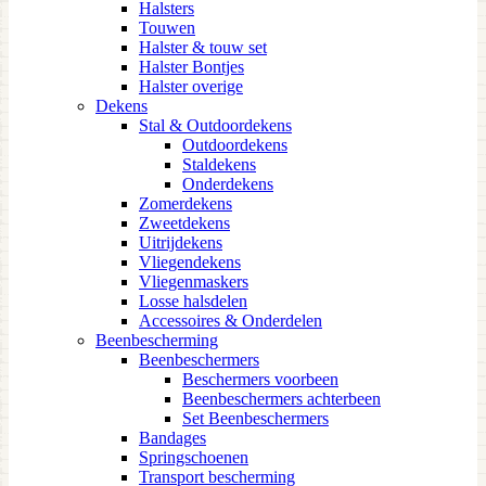
Halsters
Touwen
Halster & touw set
Halster Bontjes
Halster overige
Dekens
Stal & Outdoordekens
Outdoordekens
Staldekens
Onderdekens
Zomerdekens
Zweetdekens
Uitrijdekens
Vliegendekens
Vliegenmaskers
Losse halsdelen
Accessoires & Onderdelen
Beenbescherming
Beenbeschermers
Beschermers voorbeen
Beenbeschermers achterbeen
Set Beenbeschermers
Bandages
Springschoenen
Transport bescherming