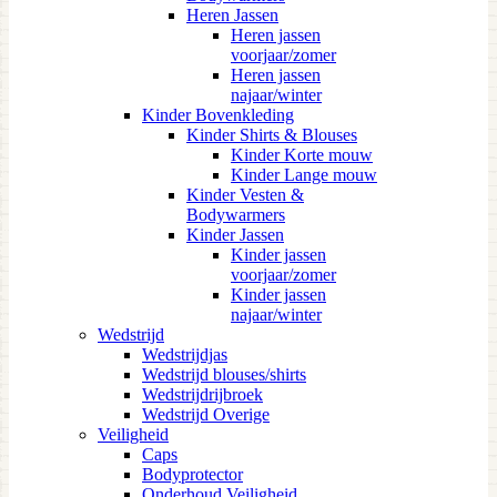
Heren Jassen
Heren jassen
voorjaar/zomer
Heren jassen
najaar/winter
Kinder Bovenkleding
Kinder Shirts & Blouses
Kinder Korte mouw
Kinder Lange mouw
Kinder Vesten &
Bodywarmers
Kinder Jassen
Kinder jassen
voorjaar/zomer
Kinder jassen
najaar/winter
Wedstrijd
Wedstrijdjas
Wedstrijd blouses/shirts
Wedstrijdrijbroek
Wedstrijd Overige
Veiligheid
Caps
Bodyprotector
Onderhoud Veiligheid