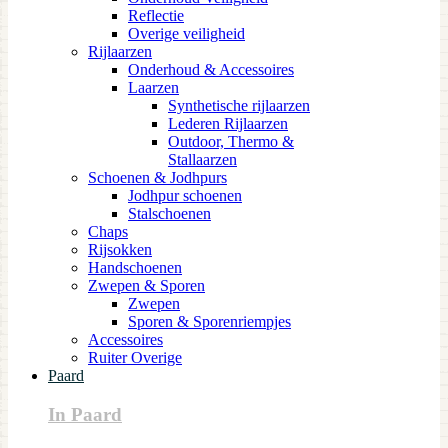
Reflectie
Overige veiligheid
Rijlaarzen
Onderhoud & Accessoires
Laarzen
Synthetische rijlaarzen
Lederen Rijlaarzen
Outdoor, Thermo &
Stallaarzen
Schoenen & Jodhpurs
Jodhpur schoenen
Stalschoenen
Chaps
Rijsokken
Handschoenen
Zwepen & Sporen
Zwepen
Sporen & Sporenriempjes
Accessoires
Ruiter Overige
Paard
In Paard