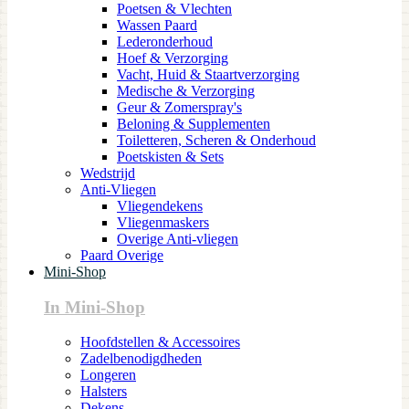
Poetsen & Vlechten
Wassen Paard
Lederonderhoud
Hoef & Verzorging
Vacht, Huid & Staartverzorging
Medische & Verzorging
Geur & Zomerspray's
Beloning & Supplementen
Toiletteren, Scheren & Onderhoud
Poetskisten & Sets
Wedstrijd
Anti-Vliegen
Vliegendekens
Vliegenmaskers
Overige Anti-vliegen
Paard Overige
Mini-Shop
In Mini-Shop
Hoofdstellen & Accessoires
Zadelbenodigdheden
Longeren
Halsters
Dekens