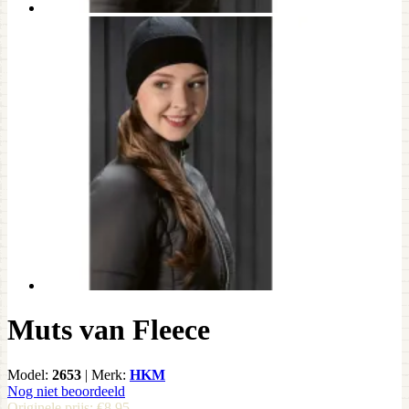
Muts van Fleece
Model:
2653
|
Merk:
HKM
Nog niet beoordeeld
Originele prijs:
€8,95