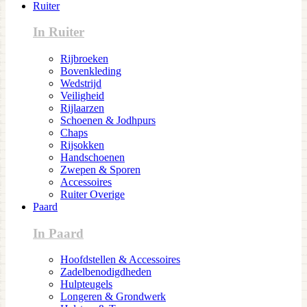
Ruiter
In Ruiter
Rijbroeken
Bovenkleding
Wedstrijd
Veiligheid
Rijlaarzen
Schoenen & Jodhpurs
Chaps
Rijsokken
Handschoenen
Zwepen & Sporen
Accessoires
Ruiter Overige
Paard
In Paard
Hoofdstellen & Accessoires
Zadelbenodigdheden
Hulpteugels
Longeren & Grondwerk