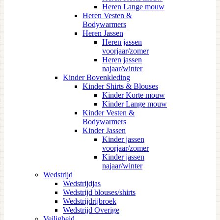
Heren Lange mouw
Heren Vesten &
Bodywarmers
Heren Jassen
Heren jassen
voorjaar/zomer
Heren jassen
najaar/winter
Kinder Bovenkleding
Kinder Shirts & Blouses
Kinder Korte mouw
Kinder Lange mouw
Kinder Vesten &
Bodywarmers
Kinder Jassen
Kinder jassen
voorjaar/zomer
Kinder jassen
najaar/winter
Wedstrijd
Wedstrijdjas
Wedstrijd blouses/shirts
Wedstrijdrijbroek
Wedstrijd Overige
Veiligheid