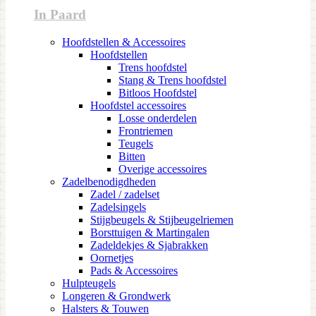
In Paard
Hoofdstellen & Accessoires
Hoofdstellen
Trens hoofdstel
Stang & Trens hoofdstel
Bitloos Hoofdstel
Hoofdstel accessoires
Losse onderdelen
Frontriemen
Teugels
Bitten
Overige accessoires
Zadelbenodigdheden
Zadel / zadelset
Zadelsingels
Stijgbeugels & Stijbeugelriemen
Borsttuigen & Martingalen
Zadeldekjes & Sjabrakken
Oornetjes
Pads & Accessoires
Hulpteugels
Longeren & Grondwerk
Halsters & Touwen