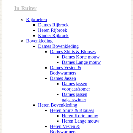
In Ruiter
Rijbroeken
Dames Rijbroek
Heren Rijbroek
Kinder Rijbroek
Bovenkleding
Dames Bovenkleding
Dames Shirts & Blouses
Dames Korte mouw
Dames Lange mouw
Dames Vesten &
Bodywarmers
Dames Jassen
Dames jassen
voorjaar/zomer
Dames jassen
najaar/winter
Heren Bovenkleding
Heren Shirts & Blouses
Heren Korte mouw
Heren Lange mouw
Heren Vesten &
Bodywarmers