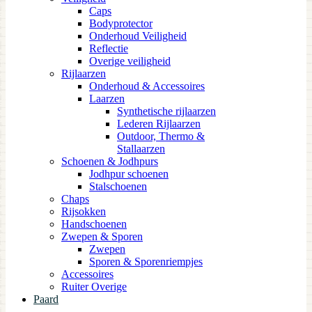
Caps
Bodyprotector
Onderhoud Veiligheid
Reflectie
Overige veiligheid
Rijlaarzen
Onderhoud & Accessoires
Laarzen
Synthetische rijlaarzen
Lederen Rijlaarzen
Outdoor, Thermo &
Stallaarzen
Schoenen & Jodhpurs
Jodhpur schoenen
Stalschoenen
Chaps
Rijsokken
Handschoenen
Zwepen & Sporen
Zwepen
Sporen & Sporenriempjes
Accessoires
Ruiter Overige
Paard