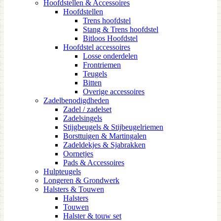
Hoofdstellen & Accessoires
Hoofdstellen
Trens hoofdstel
Stang & Trens hoofdstel
Bitloos Hoofdstel
Hoofdstel accessoires
Losse onderdelen
Frontriemen
Teugels
Bitten
Overige accessoires
Zadelbenodigdheden
Zadel / zadelset
Zadelsingels
Stijgbeugels & Stijbeugelriemen
Borsttuigen & Martingalen
Zadeldekjes & Sjabrakken
Oornetjes
Pads & Accessoires
Hulpteugels
Longeren & Grondwerk
Halsters & Touwen
Halsters
Touwen
Halster & touw set