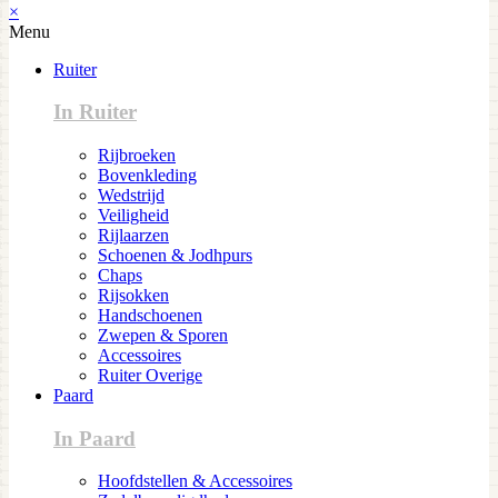
×
Menu
Ruiter
In Ruiter
Rijbroeken
Bovenkleding
Wedstrijd
Veiligheid
Rijlaarzen
Schoenen & Jodhpurs
Chaps
Rijsokken
Handschoenen
Zwepen & Sporen
Accessoires
Ruiter Overige
Paard
In Paard
Hoofdstellen & Accessoires