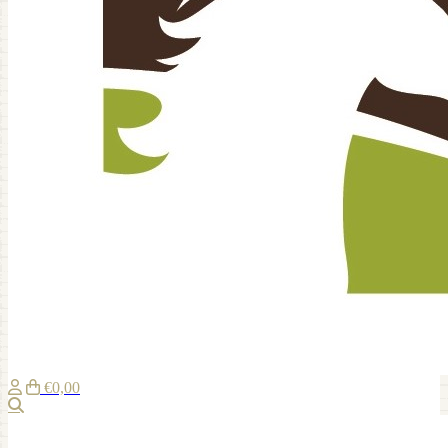
€0,00
Zoeken