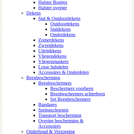
Halster Bontjes
Halster overige
Dekens
Stal & Outdoordekens
Outdoordekens
Staldekens
Onderdekens
Zomerdekens
Zweetdekens
Uitrijdekens
Vliegendekens
Vliegenmaskers
Losse halsdelen
Accessoires & Onderdelen
Beenbescherming
Beenbeschermers
Beschermers voorbeen
Beenbeschermers achterbeen
Set Beenbeschermers
Bandages
Springschoenen
Transport bescherming
Overige bescherming &
Accessoires
Onderhoud & Verzorging