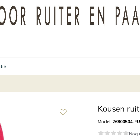
tie
Kousen ruit
Model:
26800504-F
Nog 