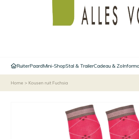
Ruiter
Paard
Mini-Shop
Stal & Trailer
Cadeau & Zo
Informa
Home
>
Kousen ruit Fuchsia