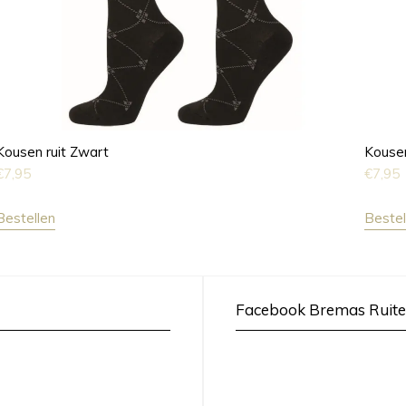
Kousen ruit Zwart
Kousen
€
7,95
€
7,95
Bestellen
Bestel
Facebook Bremas Ruite