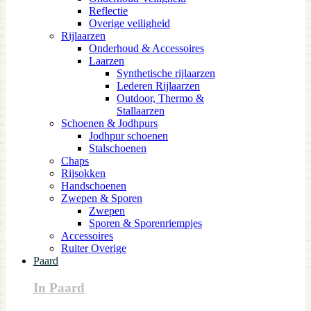
Reflectie
Overige veiligheid
Rijlaarzen
Onderhoud & Accessoires
Laarzen
Synthetische rijlaarzen
Lederen Rijlaarzen
Outdoor, Thermo &
Stallaarzen
Schoenen & Jodhpurs
Jodhpur schoenen
Stalschoenen
Chaps
Rijsokken
Handschoenen
Zwepen & Sporen
Zwepen
Sporen & Sporenriempjes
Accessoires
Ruiter Overige
Paard
In Paard