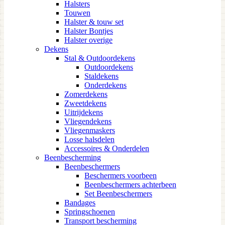
Halsters
Touwen
Halster & touw set
Halster Bontjes
Halster overige
Dekens
Stal & Outdoordekens
Outdoordekens
Staldekens
Onderdekens
Zomerdekens
Zweetdekens
Uitrijdekens
Vliegendekens
Vliegenmaskers
Losse halsdelen
Accessoires & Onderdelen
Beenbescherming
Beenbeschermers
Beschermers voorbeen
Beenbeschermers achterbeen
Set Beenbeschermers
Bandages
Springschoenen
Transport bescherming