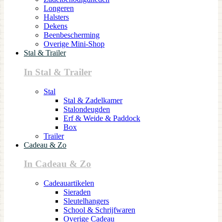
Longeren
Halsters
Dekens
Beenbescherming
Overige Mini-Shop
Stal & Trailer
In Stal & Trailer
Stal
Stal & Zadelkamer
Stalondeugden
Erf & Weide & Paddock
Box
Trailer
Cadeau & Zo
In Cadeau & Zo
Cadeauartikelen
Sieraden
Sleutelhangers
School & Schrijfwaren
Overige Cadeau