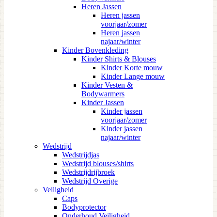
Heren Jassen
Heren jassen
voorjaar/zomer
Heren jassen
najaar/winter
Kinder Bovenkleding
Kinder Shirts & Blouses
Kinder Korte mouw
Kinder Lange mouw
Kinder Vesten &
Bodywarmers
Kinder Jassen
Kinder jassen
voorjaar/zomer
Kinder jassen
najaar/winter
Wedstrijd
Wedstrijdjas
Wedstrijd blouses/shirts
Wedstrijdrijbroek
Wedstrijd Overige
Veiligheid
Caps
Bodyprotector
Onderhoud Veiligheid