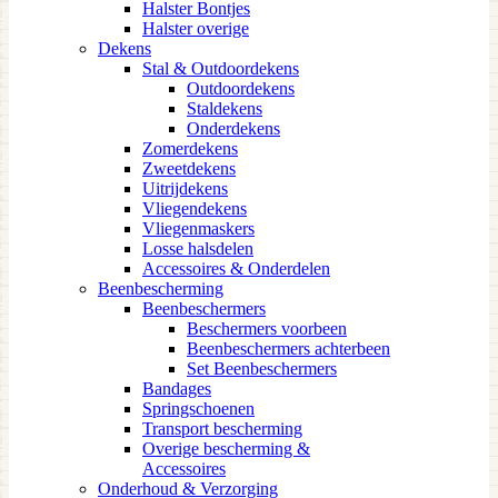
Halster Bontjes
Halster overige
Dekens
Stal & Outdoordekens
Outdoordekens
Staldekens
Onderdekens
Zomerdekens
Zweetdekens
Uitrijdekens
Vliegendekens
Vliegenmaskers
Losse halsdelen
Accessoires & Onderdelen
Beenbescherming
Beenbeschermers
Beschermers voorbeen
Beenbeschermers achterbeen
Set Beenbeschermers
Bandages
Springschoenen
Transport bescherming
Overige bescherming &
Accessoires
Onderhoud & Verzorging