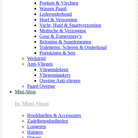
Poetsen & Vlechten
Wassen Paard
Lederonderhoud
Hoef & Verzorging
Vacht, Huid & Staartverzorging
Medische & Verzorging
Geur & Zomerspray's
Beloning & Supplementen
Toiletteren, Scheren & Onderhoud
Poetskisten & Sets
Wedstrijd
Anti-Vliegen
Vliegendekens
Vliegenmaskers
Overige Anti-vliegen
Paard Overige
Mini-Shop
In Mini-Shop
Hoofdstellen & Accessoires
Zadelbenodigdheden
Longeren
Halsters
Dekens