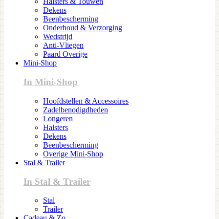
Halsters & Touwen
Dekens
Beenbescherming
Onderhoud & Verzorging
Wedstrijd
Anti-Vliegen
Paard Overige
Mini-Shop
In Mini-Shop
Hoofdstellen & Accessoires
Zadelbenodigdheden
Longeren
Halsters
Dekens
Beenbescherming
Overige Mini-Shop
Stal & Trailer
In Stal & Trailer
Stal
Trailer
Cadeau & Zo