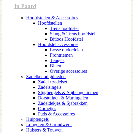
In Paard
Hoofdstellen & Accessoires
Hoofdstellen
Trens hoofdstel
Stang & Trens hoofdstel
Bitloos Hoofdstel
Hoofdstel accessoires
Losse onderdelen
Frontriemen
Teugels
Bitten
Overige accessoires
Zadelbenodigdheden
Zadel / zadelset
Zadelsingels
Stijgbeugels & Stijbeugelriemen
Borsttuigen & Martingalen
Zadeldekjes & Sjabrakken
Oornetjes
Pads & Accessoires
Hulpteugels
Longeren & Grondwerk
Halsters & Touwen