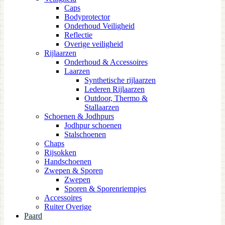
Caps
Bodyprotector
Onderhoud Veiligheid
Reflectie
Overige veiligheid
Rijlaarzen
Onderhoud & Accessoires
Laarzen
Synthetische rijlaarzen
Lederen Rijlaarzen
Outdoor, Thermo &
Stallaarzen
Schoenen & Jodhpurs
Jodhpur schoenen
Stalschoenen
Chaps
Rijsokken
Handschoenen
Zwepen & Sporen
Zwepen
Sporen & Sporenriempjes
Accessoires
Ruiter Overige
Paard