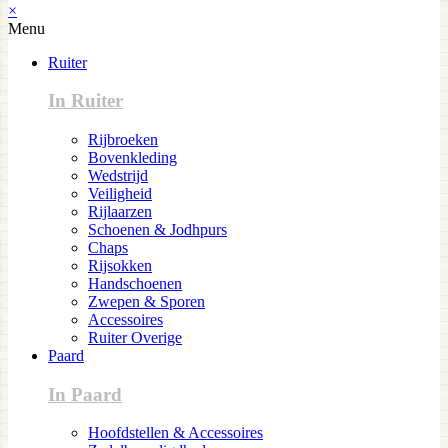
×
Menu
Ruiter
In Ruiter
Rijbroeken
Bovenkleding
Wedstrijd
Veiligheid
Rijlaarzen
Schoenen & Jodhpurs
Chaps
Rijsokken
Handschoenen
Zwepen & Sporen
Accessoires
Ruiter Overige
Paard
In Paard
Hoofdstellen & Accessoires