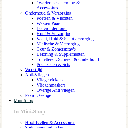
Overige bescherming &
Accessoires
Onderhoud & Verzorging
Poetsen & Vlechten
Wassen Paard
Lederonderhoud
Hoef & Verzorging
Vacht, Huid & Staartverzorging
Medische & Verzorging
Geur & Zomerspray's
Beloning & Supplementen
Toiletteren, Scheren & Onderhoud
Poetskisten & Sets
Wedstrijd
Anti-Vliegen
Vliegendekens
Vliegenmaskers
Overige Anti-vliegen
Paard Overige
Mini-Shop
In Mini-Shop
Hoofdstellen & Accessoires
Zadelbenodigdheden