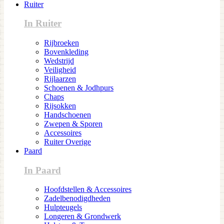
Ruiter
In Ruiter
Rijbroeken
Bovenkleding
Wedstrijd
Veiligheid
Rijlaarzen
Schoenen & Jodhpurs
Chaps
Rijsokken
Handschoenen
Zwepen & Sporen
Accessoires
Ruiter Overige
Paard
In Paard
Hoofdstellen & Accessoires
Zadelbenodigdheden
Hulpteugels
Longeren & Grondwerk