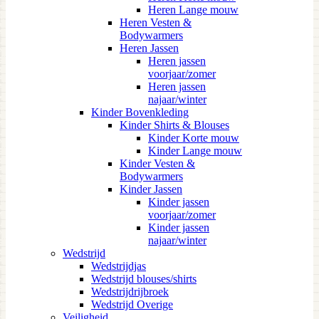
Heren Lange mouw
Heren Vesten &
Bodywarmers
Heren Jassen
Heren jassen
voorjaar/zomer
Heren jassen
najaar/winter
Kinder Bovenkleding
Kinder Shirts & Blouses
Kinder Korte mouw
Kinder Lange mouw
Kinder Vesten &
Bodywarmers
Kinder Jassen
Kinder jassen
voorjaar/zomer
Kinder jassen
najaar/winter
Wedstrijd
Wedstrijdjas
Wedstrijd blouses/shirts
Wedstrijdrijbroek
Wedstrijd Overige
Veiligheid