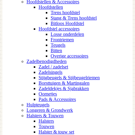
Hoofdstellen & Accessoires
Hoofdstellen
Trens hoofdstel
Stang & Trens hoofdstel
Bitloos Hoofdstel
Hoofdstel accessoires
Losse onderdelen
Frontriemen
Teugels
Bitten
Overige accessoires
Zadelbenodigdheden
Zadel / zadelset
Zadelsingels
Stijgbeugels & Stijbeugelriemen
Borsttuigen & Martingalen
Zadeldekjes & Sjabrakken
Oornetjes
Pads & Accessoires
Hulpteugels
Longeren & Grondwerk
Halsters & Touwen
Halsters
Touwen
Halster & touw set