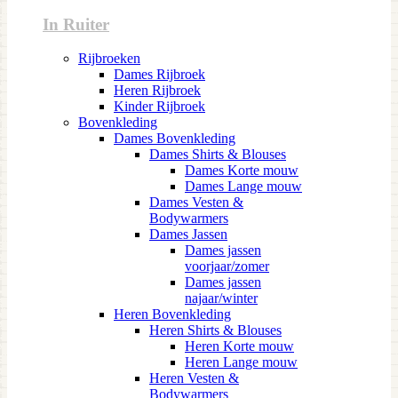
In Ruiter
Rijbroeken
Dames Rijbroek
Heren Rijbroek
Kinder Rijbroek
Bovenkleding
Dames Bovenkleding
Dames Shirts & Blouses
Dames Korte mouw
Dames Lange mouw
Dames Vesten &
Bodywarmers
Dames Jassen
Dames jassen
voorjaar/zomer
Dames jassen
najaar/winter
Heren Bovenkleding
Heren Shirts & Blouses
Heren Korte mouw
Heren Lange mouw
Heren Vesten &
Bodywarmers