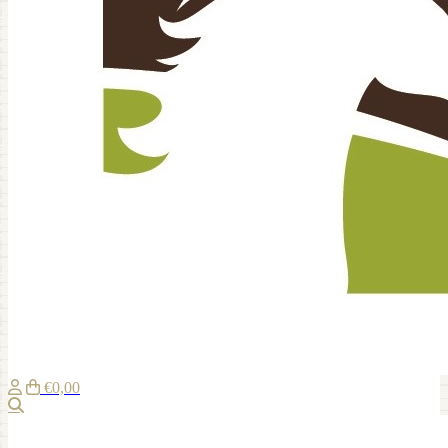
€0,00
Zoeken