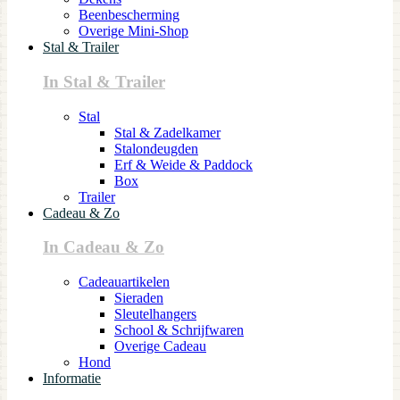
Beenbescherming
Overige Mini-Shop
Stal & Trailer
In Stal & Trailer
Stal
Stal & Zadelkamer
Stalondeugden
Erf & Weide & Paddock
Box
Trailer
Cadeau & Zo
In Cadeau & Zo
Cadeauartikelen
Sieraden
Sleutelhangers
School & Schrijfwaren
Overige Cadeau
Hond
Informatie