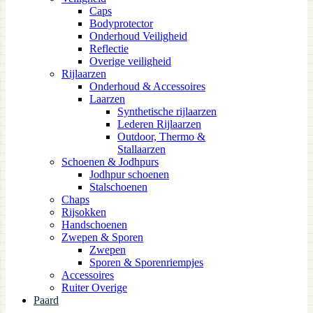
Caps
Bodyprotector
Onderhoud Veiligheid
Reflectie
Overige veiligheid
Rijlaarzen
Onderhoud & Accessoires
Laarzen
Synthetische rijlaarzen
Lederen Rijlaarzen
Outdoor, Thermo &
Stallaarzen
Schoenen & Jodhpurs
Jodhpur schoenen
Stalschoenen
Chaps
Rijsokken
Handschoenen
Zwepen & Sporen
Zwepen
Sporen & Sporenriempjes
Accessoires
Ruiter Overige
Paard