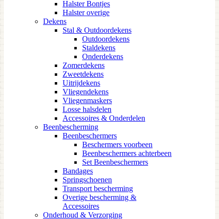
Halster Bontjes
Halster overige
Dekens
Stal & Outdoordekens
Outdoordekens
Staldekens
Onderdekens
Zomerdekens
Zweetdekens
Uitrijdekens
Vliegendekens
Vliegenmaskers
Losse halsdelen
Accessoires & Onderdelen
Beenbescherming
Beenbeschermers
Beschermers voorbeen
Beenbeschermers achterbeen
Set Beenbeschermers
Bandages
Springschoenen
Transport bescherming
Overige bescherming &
Accessoires
Onderhoud & Verzorging