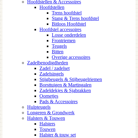
Hoofdstellen & Accessoires
Hoofdstellen
Trens hoofdstel
Stang & Trens hoofdstel
Bitloos Hoofdstel
Hoofdstel accessoires
Losse onderdelen
Frontriemen
Teugels
Bitten
Overige accessoires
Zadelbenodigdheden
Zadel / zadelset
Zadelsingels
Stijgbeugels & Stijbeugelriemen
Borsttuigen & Martingalen
Zadeldekjes & Sjabrakken
Oornetjes
Pads & Accessoires
Hulpteugels
Longeren & Grondwerk
Halsters & Touwen
Halsters
Touwen
Halster & touw set