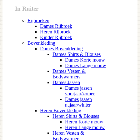
In Ruiter
Rijbroeken
Dames Rijbroek
Heren Rijbroek
Kinder Rijbroek
Bovenkleding
Dames Bovenkleding
Dames Shirts & Blouses
Dames Korte mouw
Dames Lange mouw
Dames Vesten &
Bodywarmers
Dames Jassen
Dames jassen
voorjaar/zomer
Dames jassen
najaar/winter
Heren Bovenkleding
Heren Shirts & Blouses
Heren Korte mouw
Heren Lange mouw
Heren Vesten &
Bodywarmers