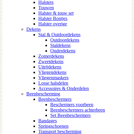
Halsters
Touwen
Halster & touw set
Halster Bontjes
Halster overige
Dekens
Stal & Outdoordekens
Outdoordekens
Staldekens
Onderdekens
Zomerdekens
Zweetdekens
Uitrijdekens
Vliegendekens
Vliegenmaskers
Losse halsdelen
Accessoires & Onderdelen
Beenbescherming
Beenbeschermers
Beschermers voorbeen
Beenbeschermers achterbeen
Set Beenbeschermers
Bandages
Springschoenen
Transport bescherming