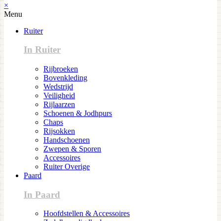
×
Menu
Ruiter
In Ruiter
Rijbroeken
Bovenkleding
Wedstrijd
Veiligheid
Rijlaarzen
Schoenen & Jodhpurs
Chaps
Rijsokken
Handschoenen
Zwepen & Sporen
Accessoires
Ruiter Overige
Paard
In Paard
Hoofdstellen & Accessoires