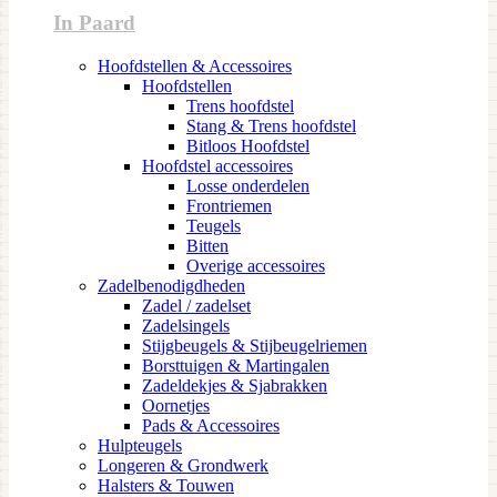
In Paard
Hoofdstellen & Accessoires
Hoofdstellen
Trens hoofdstel
Stang & Trens hoofdstel
Bitloos Hoofdstel
Hoofdstel accessoires
Losse onderdelen
Frontriemen
Teugels
Bitten
Overige accessoires
Zadelbenodigdheden
Zadel / zadelset
Zadelsingels
Stijgbeugels & Stijbeugelriemen
Borsttuigen & Martingalen
Zadeldekjes & Sjabrakken
Oornetjes
Pads & Accessoires
Hulpteugels
Longeren & Grondwerk
Halsters & Touwen