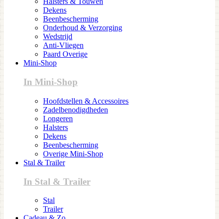
Halsters & Touwen
Dekens
Beenbescherming
Onderhoud & Verzorging
Wedstrijd
Anti-Vliegen
Paard Overige
Mini-Shop
In Mini-Shop
Hoofdstellen & Accessoires
Zadelbenodigdheden
Longeren
Halsters
Dekens
Beenbescherming
Overige Mini-Shop
Stal & Trailer
In Stal & Trailer
Stal
Trailer
Cadeau & Zo