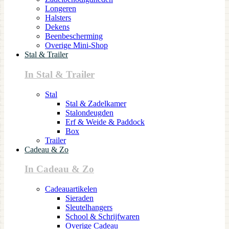
Longeren
Halsters
Dekens
Beenbescherming
Overige Mini-Shop
Stal & Trailer
In Stal & Trailer
Stal
Stal & Zadelkamer
Stalondeugden
Erf & Weide & Paddock
Box
Trailer
Cadeau & Zo
In Cadeau & Zo
Cadeauartikelen
Sieraden
Sleutelhangers
School & Schrijfwaren
Overige Cadeau