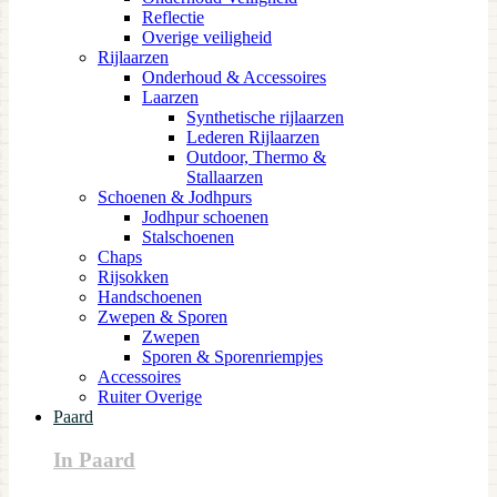
Reflectie
Overige veiligheid
Rijlaarzen
Onderhoud & Accessoires
Laarzen
Synthetische rijlaarzen
Lederen Rijlaarzen
Outdoor, Thermo &
Stallaarzen
Schoenen & Jodhpurs
Jodhpur schoenen
Stalschoenen
Chaps
Rijsokken
Handschoenen
Zwepen & Sporen
Zwepen
Sporen & Sporenriempjes
Accessoires
Ruiter Overige
Paard
In Paard