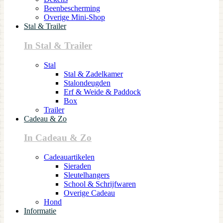
Beenbescherming
Overige Mini-Shop
Stal & Trailer
In Stal & Trailer
Stal
Stal & Zadelkamer
Stalondeugden
Erf & Weide & Paddock
Box
Trailer
Cadeau & Zo
In Cadeau & Zo
Cadeauartikelen
Sieraden
Sleutelhangers
School & Schrijfwaren
Overige Cadeau
Hond
Informatie