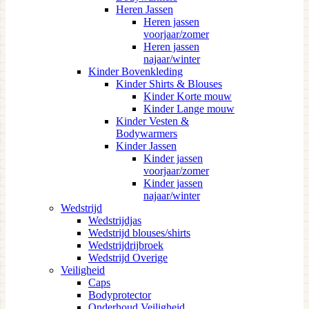
Heren Jassen
Heren jassen
voorjaar/zomer
Heren jassen
najaar/winter
Kinder Bovenkleding
Kinder Shirts & Blouses
Kinder Korte mouw
Kinder Lange mouw
Kinder Vesten &
Bodywarmers
Kinder Jassen
Kinder jassen
voorjaar/zomer
Kinder jassen
najaar/winter
Wedstrijd
Wedstrijdjas
Wedstrijd blouses/shirts
Wedstrijdrijbroek
Wedstrijd Overige
Veiligheid
Caps
Bodyprotector
Onderhoud Veiligheid