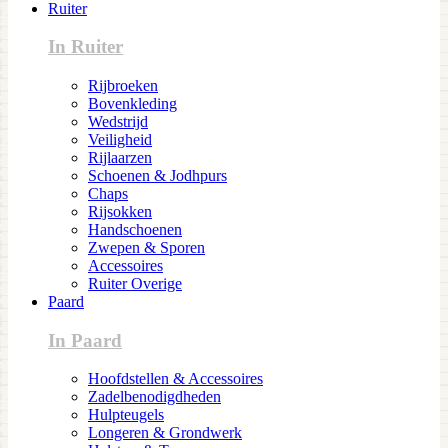
Ruiter
In Ruiter
Rijbroeken
Bovenkleding
Wedstrijd
Veiligheid
Rijlaarzen
Schoenen & Jodhpurs
Chaps
Rijsokken
Handschoenen
Zwepen & Sporen
Accessoires
Ruiter Overige
Paard
In Paard
Hoofdstellen & Accessoires
Zadelbenodigdheden
Hulpteugels
Longeren & Grondwerk