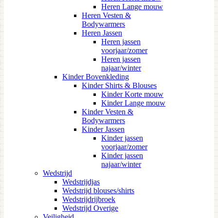
Heren Lange mouw
Heren Vesten &
Bodywarmers
Heren Jassen
Heren jassen
voorjaar/zomer
Heren jassen
najaar/winter
Kinder Bovenkleding
Kinder Shirts & Blouses
Kinder Korte mouw
Kinder Lange mouw
Kinder Vesten &
Bodywarmers
Kinder Jassen
Kinder jassen
voorjaar/zomer
Kinder jassen
najaar/winter
Wedstrijd
Wedstrijdjas
Wedstrijd blouses/shirts
Wedstrijdrijbroek
Wedstrijd Overige
Veiligheid