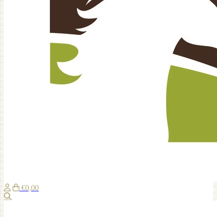
€0,00
Zoeken