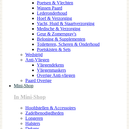
Poetsen & Vlechten
Wassen Paard
Lederonderhoud
Hoef & Verzorging
Vacht, Huid & Staartverzorging
Medische & Verzorging
Geur & Zomerspray's
Beloning & Supplementen
Toiletteren, Scheren & Onderhoud
Poetskisten & Sets
Wedstrijd
Anti-Vliegen
Vliegendekens
Vliegenmaskers
Overige Anti-vliegen
Paard Overige
Mini-Shop
In Mini-Shop
Hoofdstellen & Accessoires
Zadelbenodigdheden
Longeren
Halsters
Dekens