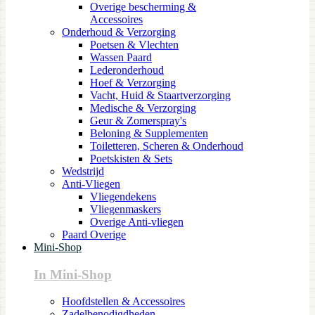
Overige bescherming &
Accessoires
Onderhoud & Verzorging
Poetsen & Vlechten
Wassen Paard
Lederonderhoud
Hoef & Verzorging
Vacht, Huid & Staartverzorging
Medische & Verzorging
Geur & Zomerspray's
Beloning & Supplementen
Toiletteren, Scheren & Onderhoud
Poetskisten & Sets
Wedstrijd
Anti-Vliegen
Vliegendekens
Vliegenmaskers
Overige Anti-vliegen
Paard Overige
Mini-Shop
In Mini-Shop
Hoofdstellen & Accessoires
Zadelbenodigdheden