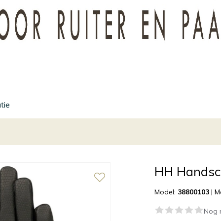
tie
HH Handsch
Model:
38800103
|
M
Nog 