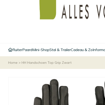
Ruiter
Paard
Mini-Shop
Stal & Trailer
Cadeau & Zo
Informa
Home
>
HH Handschoen Top Grip Zwart