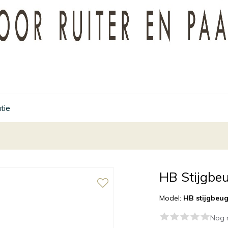
tie
HB Stijgbeu
Model:
HB stijgbeug
Nog 