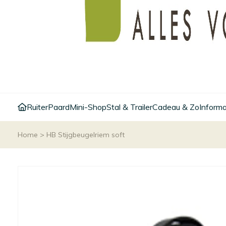
Ruiter
Paard
Mini-Shop
Stal & Trailer
Cadeau & Zo
Informa
Home
>
HB Stijgbeugelriem soft