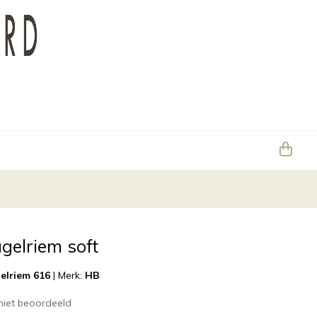
gelriem soft
elriem 616
|
Merk:
HB
niet beoordeeld