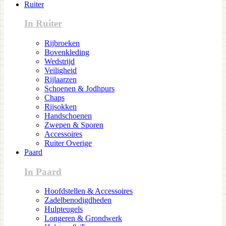
Ruiter
In Ruiter
Rijbroeken
Bovenkleding
Wedstrijd
Veiligheid
Rijlaarzen
Schoenen & Jodhpurs
Chaps
Rijsokken
Handschoenen
Zwepen & Sporen
Accessoires
Ruiter Overige
Paard
In Paard
Hoofdstellen & Accessoires
Zadelbenodigdheden
Hulpteugels
Longeren & Grondwerk