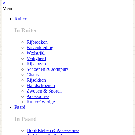
×
Menu
Ruiter
In Ruiter
Rijbroeken
Bovenkleding
Wedstrijd
Veiligheid
Rijlaarzen
Schoenen & Jodhpurs
Chaps
Rijsokken
Handschoenen
Zwepen & Sporen
Accessoires
Ruiter Overige
Paard
In Paard
Hoofdstellen & Accessoires