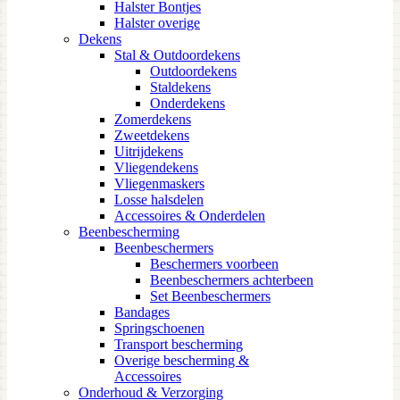
Halster Bontjes
Halster overige
Dekens
Stal & Outdoordekens
Outdoordekens
Staldekens
Onderdekens
Zomerdekens
Zweetdekens
Uitrijdekens
Vliegendekens
Vliegenmaskers
Losse halsdelen
Accessoires & Onderdelen
Beenbescherming
Beenbeschermers
Beschermers voorbeen
Beenbeschermers achterbeen
Set Beenbeschermers
Bandages
Springschoenen
Transport bescherming
Overige bescherming &
Accessoires
Onderhoud & Verzorging