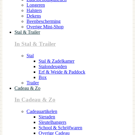
Longeren
Halsters
Dekens
Beenbescherming
Overige Mini-Shop
Stal & Trailer
In Stal & Trailer
Stal
Stal & Zadelkamer
Stalondeugden
Erf & Weide & Paddock
Box
Trailer
Cadeau & Zo
In Cadeau & Zo
Cadeauartikelen
Sieraden
Sleutelhangers
School & Schrijfwaren
Overige Cadeau