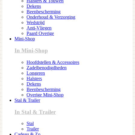
Halsters & Touwen
Dekens
Beenbescherming
Onderhoud & Verzorging
Wedstrijd
Anti-Vliegen
Paard Overige
Mini-Shop
In Mini-Shop
Hoofdstellen & Accessoires
Zadelbenodigdheden
Longeren
Halsters
Dekens
Beenbescherming
Overige Mini-Shop
Stal & Trailer
In Stal & Trailer
Stal
Trailer
Cadeau & Zo