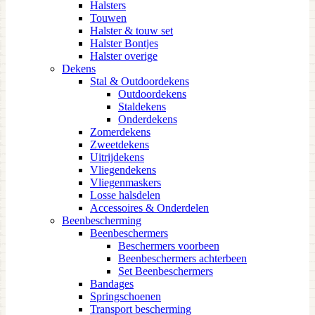
Halsters
Touwen
Halster & touw set
Halster Bontjes
Halster overige
Dekens
Stal & Outdoordekens
Outdoordekens
Staldekens
Onderdekens
Zomerdekens
Zweetdekens
Uitrijdekens
Vliegendekens
Vliegenmaskers
Losse halsdelen
Accessoires & Onderdelen
Beenbescherming
Beenbeschermers
Beschermers voorbeen
Beenbeschermers achterbeen
Set Beenbeschermers
Bandages
Springschoenen
Transport bescherming