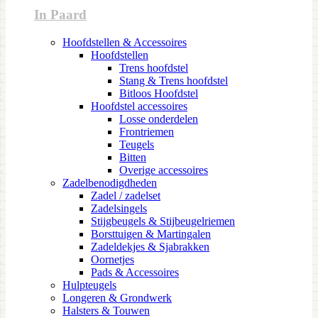
In Paard
Hoofdstellen & Accessoires
Hoofdstellen
Trens hoofdstel
Stang & Trens hoofdstel
Bitloos Hoofdstel
Hoofdstel accessoires
Losse onderdelen
Frontriemen
Teugels
Bitten
Overige accessoires
Zadelbenodigdheden
Zadel / zadelset
Zadelsingels
Stijgbeugels & Stijbeugelriemen
Borsttuigen & Martingalen
Zadeldekjes & Sjabrakken
Oornetjes
Pads & Accessoires
Hulpteugels
Longeren & Grondwerk
Halsters & Touwen