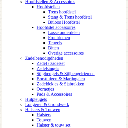
Hoofdstellen & Accessoires
Hoofdstellen
Trens hoofdstel
Stang & Trens hoofdstel
Bitloos Hoofdstel
Hoofdstel accessoires
Losse onderdelen
Frontriemen
Teugels
Bitten
Overige accessoires
Zadelbenodigdheden
Zadel / zadelset
Zadelsingels
Stijgbeugels & Stijbeugelriemen
Borsttuigen & Martingalen
Zadeldekjes & Sjabrakken
Oornetjes
Pads & Accessoires
Hulpteugels
Longeren & Grondwerk
Halsters & Touwen
Halsters
Touwen
Halster & touw set