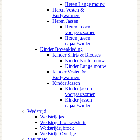
Heren Lange mouw
Heren Vesten &
Bodywarmers
Heren Jassen
Heren jassen
voorjaar/zomer
Heren jassen
najaar/winter
Kinder Bovenkleding
Kinder Shirts & Blouses
Kinder Korte mouw
Kinder Lange mouw
Kinder Vesten &
Bodywarmers
Kinder Jassen
Kinder jassen
voorjaar/zomer
Kinder jassen
najaar/winter
Wedstrijd
Wedstrijdjas
Wedstrijd blouses/shirts
Wedstrijdrijbroek
Wedstrijd Overige
Veiligheid