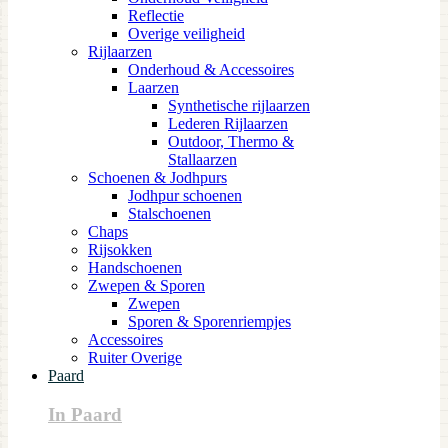
Reflectie
Overige veiligheid
Rijlaarzen
Onderhoud & Accessoires
Laarzen
Synthetische rijlaarzen
Lederen Rijlaarzen
Outdoor, Thermo &
Stallaarzen
Schoenen & Jodhpurs
Jodhpur schoenen
Stalschoenen
Chaps
Rijsokken
Handschoenen
Zwepen & Sporen
Zwepen
Sporen & Sporenriempjes
Accessoires
Ruiter Overige
Paard
In Paard