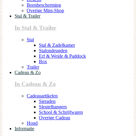
Beenbescherming
Overige Mini-Shop
Stal & Trailer
In Stal & Trailer
Stal
Stal & Zadelkamer
Stalondeugden
Erf & Weide & Paddock
Box
Trailer
Cadeau & Zo
In Cadeau & Zo
Cadeauartikelen
Sieraden
Sleutelhangers
School & Schrijfwaren
Overige Cadeau
Hond
Informatie