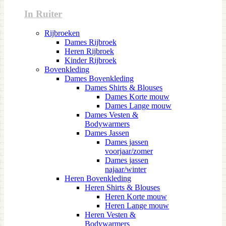
In Ruiter
Rijbroeken
Dames Rijbroek
Heren Rijbroek
Kinder Rijbroek
Bovenkleding
Dames Bovenkleding
Dames Shirts & Blouses
Dames Korte mouw
Dames Lange mouw
Dames Vesten &
Bodywarmers
Dames Jassen
Dames jassen
voorjaar/zomer
Dames jassen
najaar/winter
Heren Bovenkleding
Heren Shirts & Blouses
Heren Korte mouw
Heren Lange mouw
Heren Vesten &
Bodywarmers