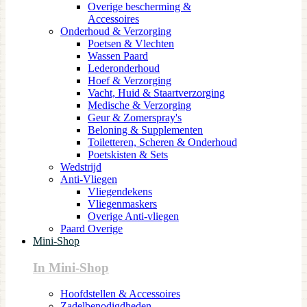
Overige bescherming &
Accessoires
Onderhoud & Verzorging
Poetsen & Vlechten
Wassen Paard
Lederonderhoud
Hoef & Verzorging
Vacht, Huid & Staartverzorging
Medische & Verzorging
Geur & Zomerspray's
Beloning & Supplementen
Toiletteren, Scheren & Onderhoud
Poetskisten & Sets
Wedstrijd
Anti-Vliegen
Vliegendekens
Vliegenmaskers
Overige Anti-vliegen
Paard Overige
Mini-Shop
In Mini-Shop
Hoofdstellen & Accessoires
Zadelbenodigdheden