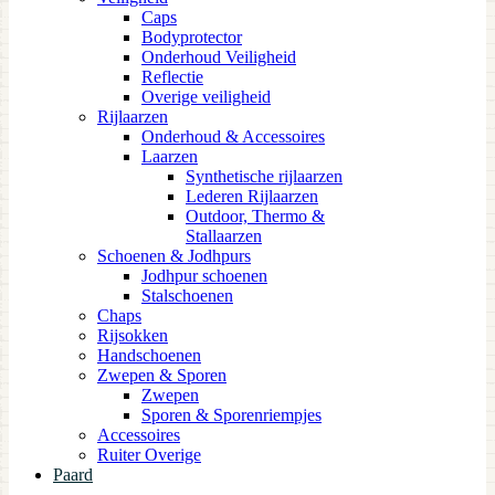
Caps
Bodyprotector
Onderhoud Veiligheid
Reflectie
Overige veiligheid
Rijlaarzen
Onderhoud & Accessoires
Laarzen
Synthetische rijlaarzen
Lederen Rijlaarzen
Outdoor, Thermo &
Stallaarzen
Schoenen & Jodhpurs
Jodhpur schoenen
Stalschoenen
Chaps
Rijsokken
Handschoenen
Zwepen & Sporen
Zwepen
Sporen & Sporenriempjes
Accessoires
Ruiter Overige
Paard