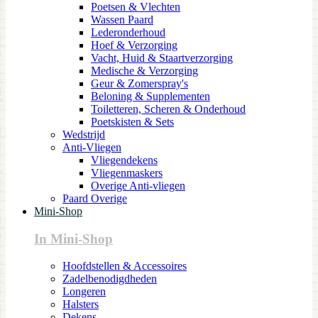
Poetsen & Vlechten
Wassen Paard
Lederonderhoud
Hoef & Verzorging
Vacht, Huid & Staartverzorging
Medische & Verzorging
Geur & Zomerspray's
Beloning & Supplementen
Toiletteren, Scheren & Onderhoud
Poetskisten & Sets
Wedstrijd
Anti-Vliegen
Vliegendekens
Vliegenmaskers
Overige Anti-vliegen
Paard Overige
Mini-Shop
In Mini-Shop
Hoofdstellen & Accessoires
Zadelbenodigdheden
Longeren
Halsters
Dekens