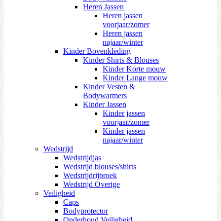
Heren Jassen
Heren jassen
voorjaar/zomer
Heren jassen
najaar/winter
Kinder Bovenkleding
Kinder Shirts & Blouses
Kinder Korte mouw
Kinder Lange mouw
Kinder Vesten &
Bodywarmers
Kinder Jassen
Kinder jassen
voorjaar/zomer
Kinder jassen
najaar/winter
Wedstrijd
Wedstrijdjas
Wedstrijd blouses/shirts
Wedstrijdrijbroek
Wedstrijd Overige
Veiligheid
Caps
Bodyprotector
Onderhoud Veiligheid