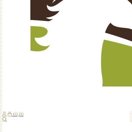
€0,00
Zoeken