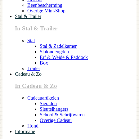
Beenbescherming
Overige Mini-Shop
Stal & Trailer
In Stal & Trailer
Stal
Stal & Zadelkamer
Stalondeugden
Erf & Weide & Paddock
Box
Trailer
Cadeau & Zo
In Cadeau & Zo
Cadeauartikelen
Sieraden
Sleutelhangers
School & Schrijfwaren
Overige Cadeau
Hond
Informatie