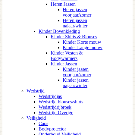
Heren Jassen
Heren jassen
voorjaar/zomer
Heren jassen
najaar/winter
Kinder Bovenkleding
Kinder Shirts & Blouses
Kinder Korte mouw
Kinder Lange mouw
Kinder Vesten &
Bodywarmers
Kinder Jassen
Kinder jassen
voorjaar/zomer
Kinder jassen
najaar/winter
Wedstrijd
Wedstrijdjas
Wedstrijd blouses/shirts
Wedstrijdrijbroek
Wedstrijd Overige
Veiligheid
Caps
Bodyprotector
Onderhoud Veiligheid