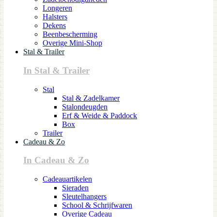
Longeren
Halsters
Dekens
Beenbescherming
Overige Mini-Shop
Stal & Trailer
In Stal & Trailer
Stal
Stal & Zadelkamer
Stalondeugden
Erf & Weide & Paddock
Box
Trailer
Cadeau & Zo
In Cadeau & Zo
Cadeauartikelen
Sieraden
Sleutelhangers
School & Schrijfwaren
Overige Cadeau