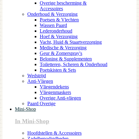
Overige bescherming &
Accessoires
Onderhoud & Verzorging
Poetsen & Vlechten
Wassen Paard
Lederonderhoud
Hoef & Verzorging
Vacht, Huid & Staartverzorging
Medische & Verzorging
Geur & Zomerspray's
Beloning & Supplementen
Toiletteren, Scheren & Onderhoud
Poetskisten & Sets
Wedstrijd
Anti-Vliegen
Vliegendekens
Vliegenmaskers
Overige Anti-vliegen
Paard Overige
Mini-Shop
In Mini-Shop
Hoofdstellen & Accessoires
Zadelbenodigdheden