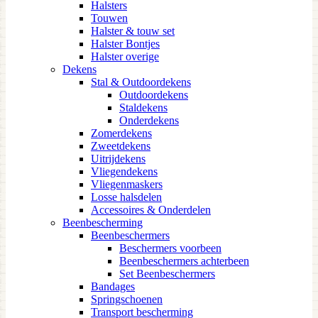
Halsters
Touwen
Halster & touw set
Halster Bontjes
Halster overige
Dekens
Stal & Outdoordekens
Outdoordekens
Staldekens
Onderdekens
Zomerdekens
Zweetdekens
Uitrijdekens
Vliegendekens
Vliegenmaskers
Losse halsdelen
Accessoires & Onderdelen
Beenbescherming
Beenbeschermers
Beschermers voorbeen
Beenbeschermers achterbeen
Set Beenbeschermers
Bandages
Springschoenen
Transport bescherming