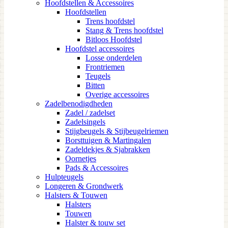
Hoofdstellen & Accessoires
Hoofdstellen
Trens hoofdstel
Stang & Trens hoofdstel
Bitloos Hoofdstel
Hoofdstel accessoires
Losse onderdelen
Frontriemen
Teugels
Bitten
Overige accessoires
Zadelbenodigdheden
Zadel / zadelset
Zadelsingels
Stijgbeugels & Stijbeugelriemen
Borsttuigen & Martingalen
Zadeldekjes & Sjabrakken
Oornetjes
Pads & Accessoires
Hulpteugels
Longeren & Grondwerk
Halsters & Touwen
Halsters
Touwen
Halster & touw set