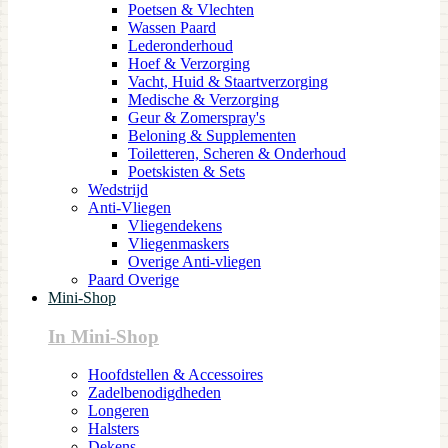
Poetsen & Vlechten
Wassen Paard
Lederonderhoud
Hoef & Verzorging
Vacht, Huid & Staartverzorging
Medische & Verzorging
Geur & Zomerspray's
Beloning & Supplementen
Toiletteren, Scheren & Onderhoud
Poetskisten & Sets
Wedstrijd
Anti-Vliegen
Vliegendekens
Vliegenmaskers
Overige Anti-vliegen
Paard Overige
Mini-Shop
In Mini-Shop
Hoofdstellen & Accessoires
Zadelbenodigdheden
Longeren
Halsters
Dekens