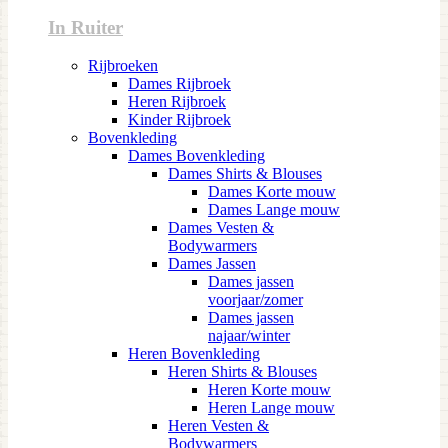
In Ruiter
Rijbroeken
Dames Rijbroek
Heren Rijbroek
Kinder Rijbroek
Bovenkleding
Dames Bovenkleding
Dames Shirts & Blouses
Dames Korte mouw
Dames Lange mouw
Dames Vesten &
Bodywarmers
Dames Jassen
Dames jassen
voorjaar/zomer
Dames jassen
najaar/winter
Heren Bovenkleding
Heren Shirts & Blouses
Heren Korte mouw
Heren Lange mouw
Heren Vesten &
Bodywarmers