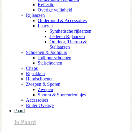
Reflectie
Overige veiligheid
Rijlaarzen
Onderhoud & Accessoires
Laarzen
Synthetische rijlaarzen
Lederen Rijlaarzen
Outdoor, Thermo &
Stallaarzen
Schoenen & Jodhpurs
Jodhpur schoenen
Stalschoenen
Chaps
Rijsokken
Handschoenen
Zwepen & Sporen
Zwepen
Sporen & Sporenriempjes
Accessoires
Ruiter Overige
Paard
In Paard