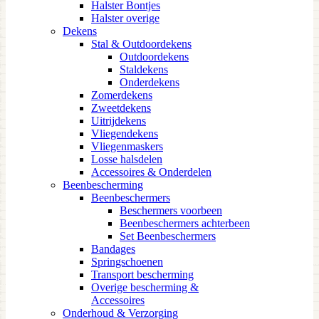
Halster Bontjes
Halster overige
Dekens
Stal & Outdoordekens
Outdoordekens
Staldekens
Onderdekens
Zomerdekens
Zweetdekens
Uitrijdekens
Vliegendekens
Vliegenmaskers
Losse halsdelen
Accessoires & Onderdelen
Beenbescherming
Beenbeschermers
Beschermers voorbeen
Beenbeschermers achterbeen
Set Beenbeschermers
Bandages
Springschoenen
Transport bescherming
Overige bescherming &
Accessoires
Onderhoud & Verzorging