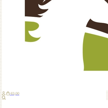
€0,00
Zoeken