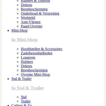
Halsters & Touwen
Dekens
Beenbescherming
Onderhoud & Verzorging
Wedstrijd
Anti-Vliegen
Paard Overige
Mini-Shop
In Mini-Shop
Hoofdstellen & Accessoires
Zadelbenodigdheden
Longeren
Halsters
Dekens
Beenbescherming
Overige Mini-Shop
Stal & Trailer
In Stal & Trailer
Stal
Trailer
Cadeau & Zo