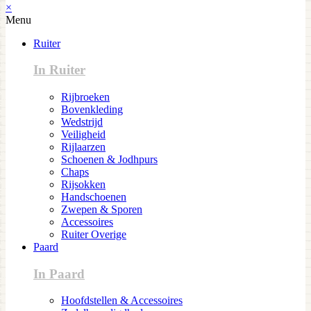
×
Menu
Ruiter
In Ruiter
Rijbroeken
Bovenkleding
Wedstrijd
Veiligheid
Rijlaarzen
Schoenen & Jodhpurs
Chaps
Rijsokken
Handschoenen
Zwepen & Sporen
Accessoires
Ruiter Overige
Paard
In Paard
Hoofdstellen & Accessoires