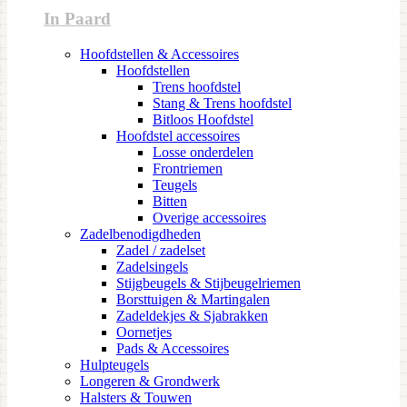
In Paard
Hoofdstellen & Accessoires
Hoofdstellen
Trens hoofdstel
Stang & Trens hoofdstel
Bitloos Hoofdstel
Hoofdstel accessoires
Losse onderdelen
Frontriemen
Teugels
Bitten
Overige accessoires
Zadelbenodigdheden
Zadel / zadelset
Zadelsingels
Stijgbeugels & Stijbeugelriemen
Borsttuigen & Martingalen
Zadeldekjes & Sjabrakken
Oornetjes
Pads & Accessoires
Hulpteugels
Longeren & Grondwerk
Halsters & Touwen