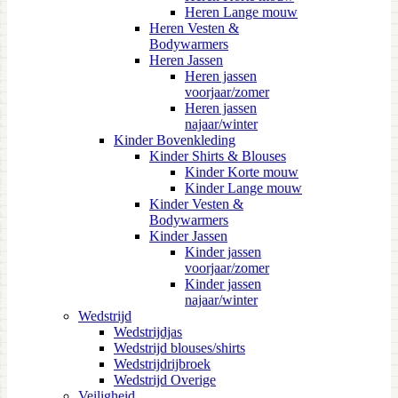
Heren Lange mouw
Heren Vesten &
Bodywarmers
Heren Jassen
Heren jassen
voorjaar/zomer
Heren jassen
najaar/winter
Kinder Bovenkleding
Kinder Shirts & Blouses
Kinder Korte mouw
Kinder Lange mouw
Kinder Vesten &
Bodywarmers
Kinder Jassen
Kinder jassen
voorjaar/zomer
Kinder jassen
najaar/winter
Wedstrijd
Wedstrijdjas
Wedstrijd blouses/shirts
Wedstrijdrijbroek
Wedstrijd Overige
Veiligheid