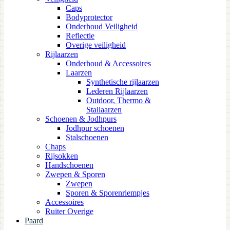
Caps
Bodyprotector
Onderhoud Veiligheid
Reflectie
Overige veiligheid
Rijlaarzen
Onderhoud & Accessoires
Laarzen
Synthetische rijlaarzen
Lederen Rijlaarzen
Outdoor, Thermo &
Stallaarzen
Schoenen & Jodhpurs
Jodhpur schoenen
Stalschoenen
Chaps
Rijsokken
Handschoenen
Zwepen & Sporen
Zwepen
Sporen & Sporenriempjes
Accessoires
Ruiter Overige
Paard