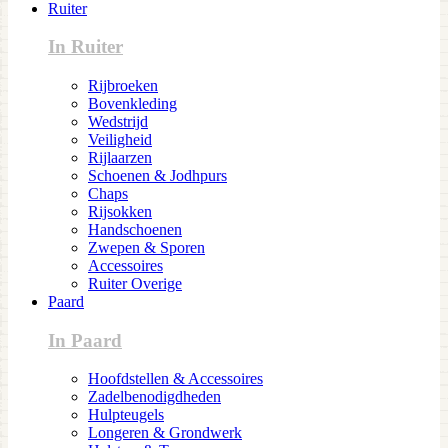
Ruiter
In Ruiter
Rijbroeken
Bovenkleding
Wedstrijd
Veiligheid
Rijlaarzen
Schoenen & Jodhpurs
Chaps
Rijsokken
Handschoenen
Zwepen & Sporen
Accessoires
Ruiter Overige
Paard
In Paard
Hoofdstellen & Accessoires
Zadelbenodigdheden
Hulpteugels
Longeren & Grondwerk