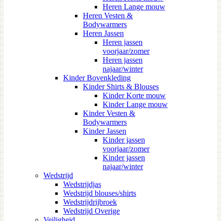
Heren Lange mouw
Heren Vesten &
Bodywarmers
Heren Jassen
Heren jassen
voorjaar/zomer
Heren jassen
najaar/winter
Kinder Bovenkleding
Kinder Shirts & Blouses
Kinder Korte mouw
Kinder Lange mouw
Kinder Vesten &
Bodywarmers
Kinder Jassen
Kinder jassen
voorjaar/zomer
Kinder jassen
najaar/winter
Wedstrijd
Wedstrijdjas
Wedstrijd blouses/shirts
Wedstrijdrijbroek
Wedstrijd Overige
Veiligheid