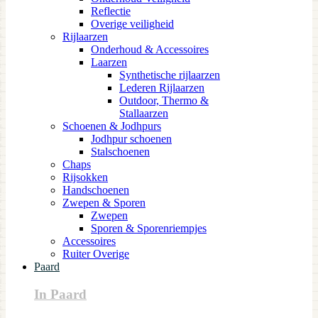
Reflectie
Overige veiligheid
Rijlaarzen
Onderhoud & Accessoires
Laarzen
Synthetische rijlaarzen
Lederen Rijlaarzen
Outdoor, Thermo &
Stallaarzen
Schoenen & Jodhpurs
Jodhpur schoenen
Stalschoenen
Chaps
Rijsokken
Handschoenen
Zwepen & Sporen
Zwepen
Sporen & Sporenriempjes
Accessoires
Ruiter Overige
Paard
In Paard