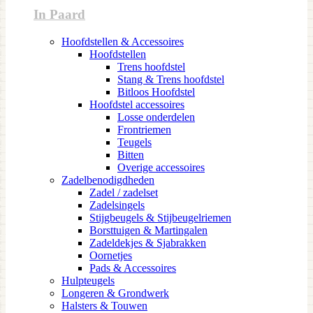
In Paard
Hoofdstellen & Accessoires
Hoofdstellen
Trens hoofdstel
Stang & Trens hoofdstel
Bitloos Hoofdstel
Hoofdstel accessoires
Losse onderdelen
Frontriemen
Teugels
Bitten
Overige accessoires
Zadelbenodigdheden
Zadel / zadelset
Zadelsingels
Stijgbeugels & Stijbeugelriemen
Borsttuigen & Martingalen
Zadeldekjes & Sjabrakken
Oornetjes
Pads & Accessoires
Hulpteugels
Longeren & Grondwerk
Halsters & Touwen