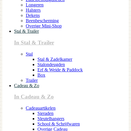
Longeren
Halsters
Dekens
Beenbescherming
Overige Mini-Shop
Stal & Trailer
In Stal & Trailer
Stal
Stal & Zadelkamer
Stalondeugden
Erf & Weide & Paddock
Box
Trailer
Cadeau & Zo
In Cadeau & Zo
Cadeauartikelen
Sieraden
Sleutelhangers
School & Schrijfwaren
Overige Cadeau