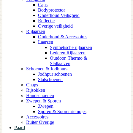
Caps
Bodyprotector
Onderhoud Veiligheid
Reflectie
Overige veiligheid
Rijlaarzen
Onderhoud & Accessoires
Laarzen
Synthetische rijlaarzen
Lederen Rijlaarzen
Outdoor, Thermo &
Stallaarzen
Schoenen & Jodhpurs
Jodhpur schoenen
Stalschoenen
Chaps
Rijsokken
Handschoenen
Zwepen & Sporen
Zwepen
Sporen & Sporenriempjes
Accessoires
Ruiter Overige
Paard