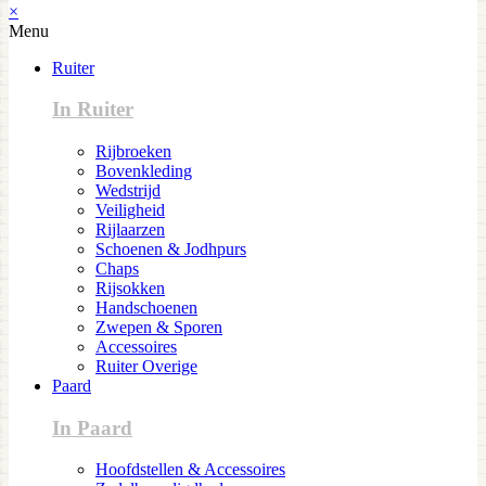
×
Menu
Ruiter
In Ruiter
Rijbroeken
Bovenkleding
Wedstrijd
Veiligheid
Rijlaarzen
Schoenen & Jodhpurs
Chaps
Rijsokken
Handschoenen
Zwepen & Sporen
Accessoires
Ruiter Overige
Paard
In Paard
Hoofdstellen & Accessoires