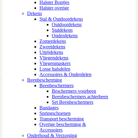
Halster Bontjes
Halster overige
Dekens
Stal & Outdoordekens
Outdoordekens
Staldekens
Onderdekens
Zomerdekens
Zweetdekens
Uitrijdekens
Vliegendekens
Vliegenmaskers
Losse halsdelen
Accessoires & Onderdelen
Beenbescherming
Beenbeschermers
Beschermers voorbeen
Beenbeschermers achterbeen
Set Beenbeschermers
Bandages
Springschoenen
Transport bescherming
Overige bescherming &
Accessoires
Onderhoud & Verzorging