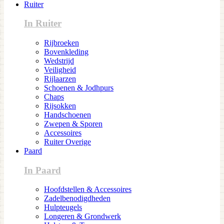
Ruiter
In Ruiter
Rijbroeken
Bovenkleding
Wedstrijd
Veiligheid
Rijlaarzen
Schoenen & Jodhpurs
Chaps
Rijsokken
Handschoenen
Zwepen & Sporen
Accessoires
Ruiter Overige
Paard
In Paard
Hoofdstellen & Accessoires
Zadelbenodigdheden
Hulpteugels
Longeren & Grondwerk