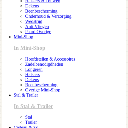
Halsters & Touwen
Dekens
Beenbescherming
Onderhoud & Verzorging
Wedstrijd
Anti-Vliegen
Paard Overige
Mini-Shop
In Mini-Shop
Hoofdstellen & Accessoires
Zadelbenodigdheden
Longeren
Halsters
Dekens
Beenbescherming
Overige Mini-Shop
Stal & Trailer
In Stal & Trailer
Stal
Trailer
Cadeau & Zo