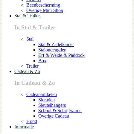
Beenbescherming
Overige Mini-Shop
Stal & Trailer
In Stal & Trailer
Stal
Stal & Zadelkamer
Stalondeugden
Erf & Weide & Paddock
Box
Trailer
Cadeau & Zo
In Cadeau & Zo
Cadeauartikelen
Sieraden
Sleutelhangers
School & Schrijfwaren
Overige Cadeau
Hond
Informatie