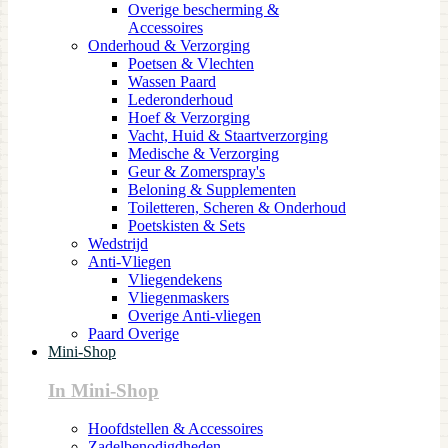
Overige bescherming &
Accessoires
Onderhoud & Verzorging
Poetsen & Vlechten
Wassen Paard
Lederonderhoud
Hoef & Verzorging
Vacht, Huid & Staartverzorging
Medische & Verzorging
Geur & Zomerspray's
Beloning & Supplementen
Toiletteren, Scheren & Onderhoud
Poetskisten & Sets
Wedstrijd
Anti-Vliegen
Vliegendekens
Vliegenmaskers
Overige Anti-vliegen
Paard Overige
Mini-Shop
In Mini-Shop
Hoofdstellen & Accessoires
Zadelbenodigdheden