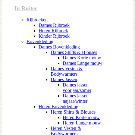
In Ruiter
Rijbroeken
Dames Rijbroek
Heren Rijbroek
Kinder Rijbroek
Bovenkleding
Dames Bovenkleding
Dames Shirts & Blouses
Dames Korte mouw
Dames Lange mouw
Dames Vesten &
Bodywarmers
Dames Jassen
Dames jassen
voorjaar/zomer
Dames jassen
najaar/winter
Heren Bovenkleding
Heren Shirts & Blouses
Heren Korte mouw
Heren Lange mouw
Heren Vesten &
Bodywarmers