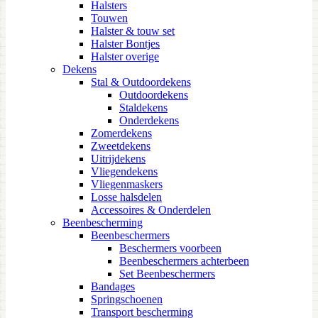
Halsters
Touwen
Halster & touw set
Halster Bontjes
Halster overige
Dekens
Stal & Outdoordekens
Outdoordekens
Staldekens
Onderdekens
Zomerdekens
Zweetdekens
Uitrijdekens
Vliegendekens
Vliegenmaskers
Losse halsdelen
Accessoires & Onderdelen
Beenbescherming
Beenbeschermers
Beschermers voorbeen
Beenbeschermers achterbeen
Set Beenbeschermers
Bandages
Springschoenen
Transport bescherming