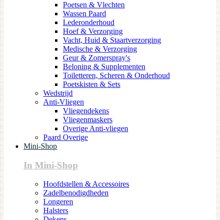
Poetsen & Vlechten
Wassen Paard
Lederonderhoud
Hoef & Verzorging
Vacht, Huid & Staartverzorging
Medische & Verzorging
Geur & Zomerspray's
Beloning & Supplementen
Toiletteren, Scheren & Onderhoud
Poetskisten & Sets
Wedstrijd
Anti-Vliegen
Vliegendekens
Vliegenmaskers
Overige Anti-vliegen
Paard Overige
Mini-Shop
In Mini-Shop
Hoofdstellen & Accessoires
Zadelbenodigdheden
Longeren
Halsters
Dekens