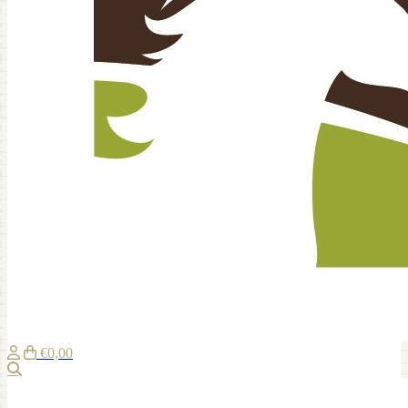
€0,00
Zoeken