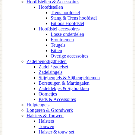
Hoofdstellen & Accessoires
Hoofdstellen
Trens hoofdstel
Stang & Trens hoofdstel
Bitloos Hoofdstel
Hoofdstel accessoires
Losse onderdelen
Frontriemen
Teugels
Bitten
Overige accessoires
Zadelbenodigdheden
Zadel / zadelset
Zadelsingels
Stijgbeugels & Stijbeugelriemen
Borsttuigen & Martingalen
Zadeldekjes & Sjabrakken
Oornetjes
Pads & Accessoires
Hulpteugels
Longeren & Grondwerk
Halsters & Touwen
Halsters
Touwen
Halster & touw set