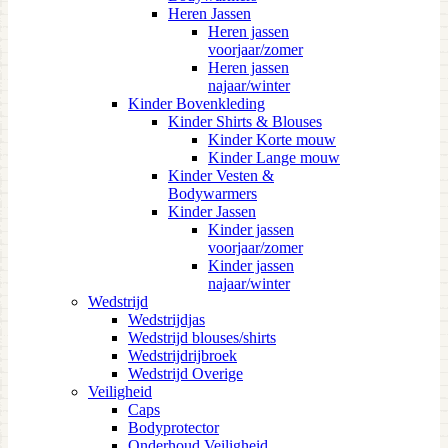
Heren Jassen
Heren jassen
voorjaar/zomer
Heren jassen
najaar/winter
Kinder Bovenkleding
Kinder Shirts & Blouses
Kinder Korte mouw
Kinder Lange mouw
Kinder Vesten &
Bodywarmers
Kinder Jassen
Kinder jassen
voorjaar/zomer
Kinder jassen
najaar/winter
Wedstrijd
Wedstrijdjas
Wedstrijd blouses/shirts
Wedstrijdrijbroek
Wedstrijd Overige
Veiligheid
Caps
Bodyprotector
Onderhoud Veiligheid