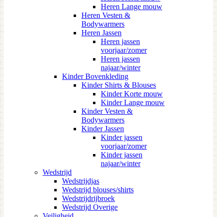
Heren Lange mouw
Heren Vesten &
Bodywarmers
Heren Jassen
Heren jassen
voorjaar/zomer
Heren jassen
najaar/winter
Kinder Bovenkleding
Kinder Shirts & Blouses
Kinder Korte mouw
Kinder Lange mouw
Kinder Vesten &
Bodywarmers
Kinder Jassen
Kinder jassen
voorjaar/zomer
Kinder jassen
najaar/winter
Wedstrijd
Wedstrijdjas
Wedstrijd blouses/shirts
Wedstrijdrijbroek
Wedstrijd Overige
Veiligheid