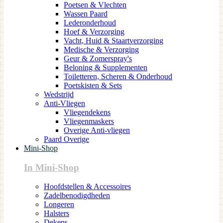
Poetsen & Vlechten
Wassen Paard
Lederonderhoud
Hoef & Verzorging
Vacht, Huid & Staartverzorging
Medische & Verzorging
Geur & Zomerspray's
Beloning & Supplementen
Toiletteren, Scheren & Onderhoud
Poetskisten & Sets
Wedstrijd
Anti-Vliegen
Vliegendekens
Vliegenmaskers
Overige Anti-vliegen
Paard Overige
Mini-Shop
In Mini-Shop
Hoofdstellen & Accessoires
Zadelbenodigdheden
Longeren
Halsters
Dekens