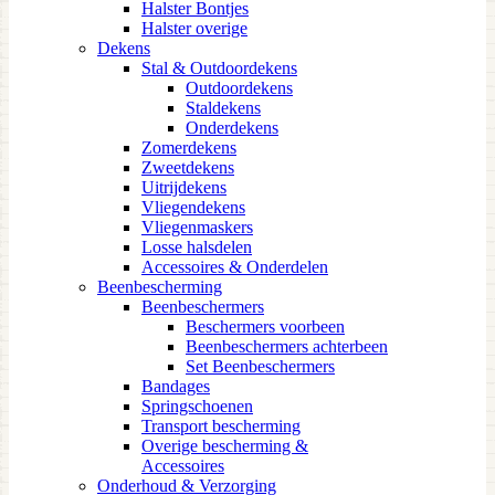
Halster Bontjes
Halster overige
Dekens
Stal & Outdoordekens
Outdoordekens
Staldekens
Onderdekens
Zomerdekens
Zweetdekens
Uitrijdekens
Vliegendekens
Vliegenmaskers
Losse halsdelen
Accessoires & Onderdelen
Beenbescherming
Beenbeschermers
Beschermers voorbeen
Beenbeschermers achterbeen
Set Beenbeschermers
Bandages
Springschoenen
Transport bescherming
Overige bescherming &
Accessoires
Onderhoud & Verzorging