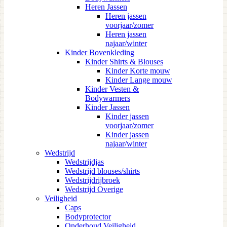
Heren Jassen
Heren jassen
voorjaar/zomer
Heren jassen
najaar/winter
Kinder Bovenkleding
Kinder Shirts & Blouses
Kinder Korte mouw
Kinder Lange mouw
Kinder Vesten &
Bodywarmers
Kinder Jassen
Kinder jassen
voorjaar/zomer
Kinder jassen
najaar/winter
Wedstrijd
Wedstrijdjas
Wedstrijd blouses/shirts
Wedstrijdrijbroek
Wedstrijd Overige
Veiligheid
Caps
Bodyprotector
Onderhoud Veiligheid