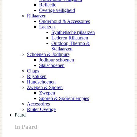
Reflectie
Overige veiligheid
Rijlaarzen
Onderhoud & Accessoires
Laarzen
Synthetische rijlaarzen
Lederen Rijlaarzen
Outdoor, Thermo &
Stallaarzen
Schoenen & Jodhpurs
Jodhpur schoenen
Stalschoenen
Chaps
Rijsokken
Handschoenen
Zwepen & Sporen
Zwepen
Sporen & Sporenriempjes
Accessoires
Ruiter Overige
Paard
In Paard