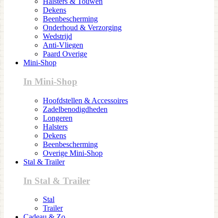
Halsters & Touwen
Dekens
Beenbescherming
Onderhoud & Verzorging
Wedstrijd
Anti-Vliegen
Paard Overige
Mini-Shop
In Mini-Shop
Hoofdstellen & Accessoires
Zadelbenodigdheden
Longeren
Halsters
Dekens
Beenbescherming
Overige Mini-Shop
Stal & Trailer
In Stal & Trailer
Stal
Trailer
Cadeau & Zo