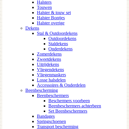
Halsters
Touwen
Halster & touw set
Halster Bontjes
Halster overige
Dekens
Stal & Outdoordekens
Outdoordekens
Staldekens
Onderdekens
Zomerdekens
Zweetdekens
Uitrijdekens
Vliegendekens
Vliegenmaskers
Losse halsdelen
Accessoires & Onderdelen
Beenbescherming
Beenbeschermers
Beschermers voorbeen
Beenbeschermers achterbeen
Set Beenbeschermers
Bandages
Springschoenen
Transport bescherming