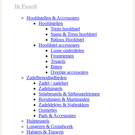
In Paard
Hoofdstellen & Accessoires
Hoofdstellen
Trens hoofdstel
Stang & Trens hoofdstel
Bitloos Hoofdstel
Hoofdstel accessoires
Losse onderdelen
Frontriemen
Teugels
Bitten
Overige accessoires
Zadelbenodigdheden
Zadel / zadelset
Zadelsingels
Stijgbeugels & Stijbeugelriemen
Borsttuigen & Martingalen
Zadeldekjes & Sjabrakken
Oornetjes
Pads & Accessoires
Hulpteugels
Longeren & Grondwerk
Halsters & Touwen