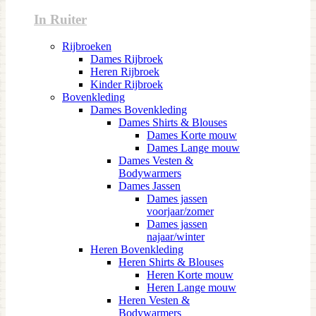
In Ruiter
Rijbroeken
Dames Rijbroek
Heren Rijbroek
Kinder Rijbroek
Bovenkleding
Dames Bovenkleding
Dames Shirts & Blouses
Dames Korte mouw
Dames Lange mouw
Dames Vesten &
Bodywarmers
Dames Jassen
Dames jassen
voorjaar/zomer
Dames jassen
najaar/winter
Heren Bovenkleding
Heren Shirts & Blouses
Heren Korte mouw
Heren Lange mouw
Heren Vesten &
Bodywarmers