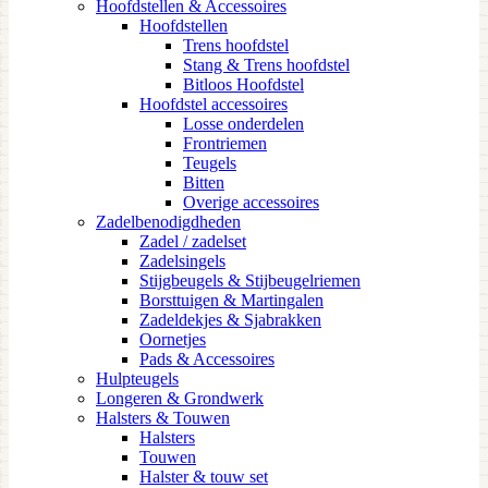
Hoofdstellen & Accessoires
Hoofdstellen
Trens hoofdstel
Stang & Trens hoofdstel
Bitloos Hoofdstel
Hoofdstel accessoires
Losse onderdelen
Frontriemen
Teugels
Bitten
Overige accessoires
Zadelbenodigdheden
Zadel / zadelset
Zadelsingels
Stijgbeugels & Stijbeugelriemen
Borsttuigen & Martingalen
Zadeldekjes & Sjabrakken
Oornetjes
Pads & Accessoires
Hulpteugels
Longeren & Grondwerk
Halsters & Touwen
Halsters
Touwen
Halster & touw set