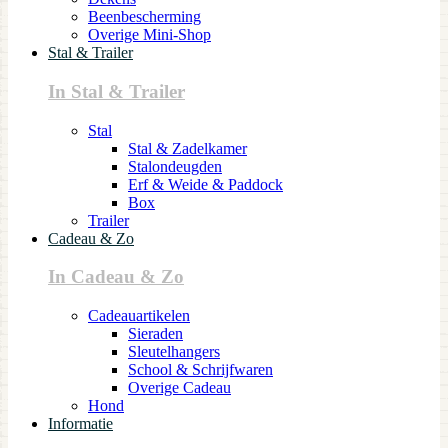
Beenbescherming
Overige Mini-Shop
Stal & Trailer
In Stal & Trailer
Stal
Stal & Zadelkamer
Stalondeugden
Erf & Weide & Paddock
Box
Trailer
Cadeau & Zo
In Cadeau & Zo
Cadeauartikelen
Sieraden
Sleutelhangers
School & Schrijfwaren
Overige Cadeau
Hond
Informatie