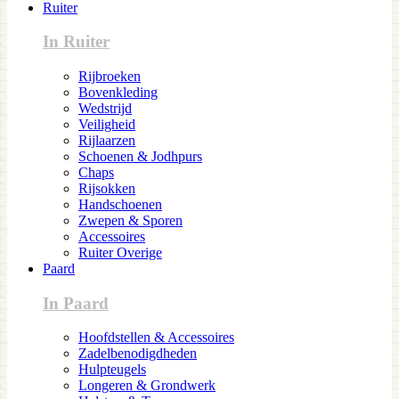
Ruiter
In Ruiter
Rijbroeken
Bovenkleding
Wedstrijd
Veiligheid
Rijlaarzen
Schoenen & Jodhpurs
Chaps
Rijsokken
Handschoenen
Zwepen & Sporen
Accessoires
Ruiter Overige
Paard
In Paard
Hoofdstellen & Accessoires
Zadelbenodigdheden
Hulpteugels
Longeren & Grondwerk