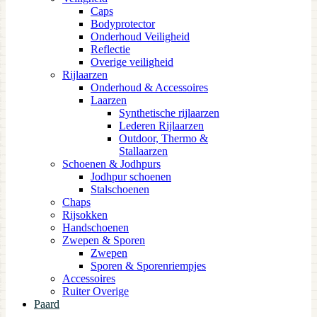
Caps
Bodyprotector
Onderhoud Veiligheid
Reflectie
Overige veiligheid
Rijlaarzen
Onderhoud & Accessoires
Laarzen
Synthetische rijlaarzen
Lederen Rijlaarzen
Outdoor, Thermo &
Stallaarzen
Schoenen & Jodhpurs
Jodhpur schoenen
Stalschoenen
Chaps
Rijsokken
Handschoenen
Zwepen & Sporen
Zwepen
Sporen & Sporenriempjes
Accessoires
Ruiter Overige
Paard