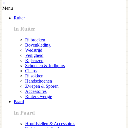
×
Menu
Ruiter
In Ruiter
Rijbroeken
Bovenkleding
Wedstrijd
Veiligheid
Rijlaarzen
Schoenen & Jodhpurs
Chaps
Rijsokken
Handschoenen
Zwepen & Sporen
Accessoires
Ruiter Overige
Paard
In Paard
Hoofdstellen & Accessoires