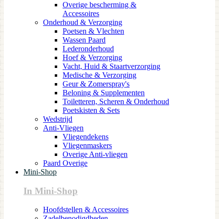
Overige bescherming &
Accessoires
Onderhoud & Verzorging
Poetsen & Vlechten
Wassen Paard
Lederonderhoud
Hoef & Verzorging
Vacht, Huid & Staartverzorging
Medische & Verzorging
Geur & Zomerspray's
Beloning & Supplementen
Toiletteren, Scheren & Onderhoud
Poetskisten & Sets
Wedstrijd
Anti-Vliegen
Vliegendekens
Vliegenmaskers
Overige Anti-vliegen
Paard Overige
Mini-Shop
In Mini-Shop
Hoofdstellen & Accessoires
Zadelbenodigdheden