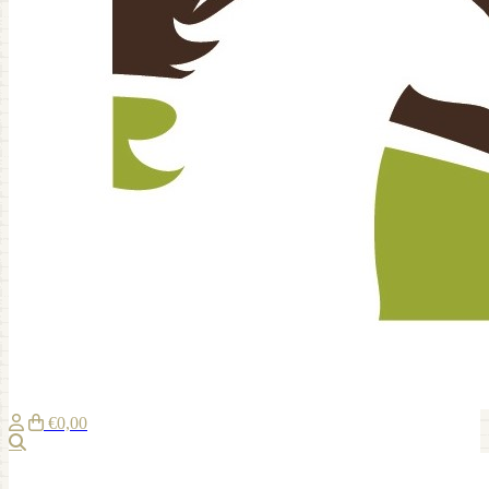
€0,00
Zoeken