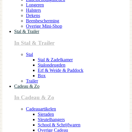
Longeren
Halsters
Dekens
Beenbescherming
Overige Mini-Shop
Stal & Trailer
In Stal & Trailer
Stal
Stal & Zadelkamer
Stalondeugden
Erf & Weide & Paddock
Box
Trailer
Cadeau & Zo
In Cadeau & Zo
Cadeauartikelen
Sieraden
Sleutelhangers
School & Schrijfwaren
Overige Cadeau