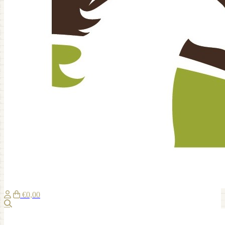
€0,00
Zoeken