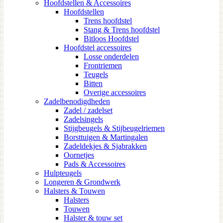
Hoofdstellen & Accessoires
Hoofdstellen
Trens hoofdstel
Stang & Trens hoofdstel
Bitloos Hoofdstel
Hoofdstel accessoires
Losse onderdelen
Frontriemen
Teugels
Bitten
Overige accessoires
Zadelbenodigdheden
Zadel / zadelset
Zadelsingels
Stijgbeugels & Stijbeugelriemen
Borsttuigen & Martingalen
Zadeldekjes & Sjabrakken
Oornetjes
Pads & Accessoires
Hulpteugels
Longeren & Grondwerk
Halsters & Touwen
Halsters
Touwen
Halster & touw set