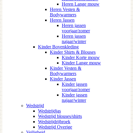
Heren Lange mouw
Heren Vesten &
Bodywarmers
Heren Jassen
Heren jassen
voorjaar/zomer
Heren jassen
najaar/winter
Kinder Bovenkleding
Kinder Shirts & Blouses
Kinder Korte mouw
Kinder Lange mouw
Kinder Vesten &
Bodywarmers
Kinder Jassen
Kinder jassen
voorjaar/zomer
Kinder jassen
najaar/winter
Wedstrijd
Wedstrijdjas
Wedstrijd blouses/shirts
Wedstrijdrijbroek
Wedstrijd Overige
Veiligheid