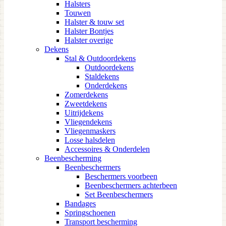
Halsters
Touwen
Halster & touw set
Halster Bontjes
Halster overige
Dekens
Stal & Outdoordekens
Outdoordekens
Staldekens
Onderdekens
Zomerdekens
Zweetdekens
Uitrijdekens
Vliegendekens
Vliegenmaskers
Losse halsdelen
Accessoires & Onderdelen
Beenbescherming
Beenbeschermers
Beschermers voorbeen
Beenbeschermers achterbeen
Set Beenbeschermers
Bandages
Springschoenen
Transport bescherming