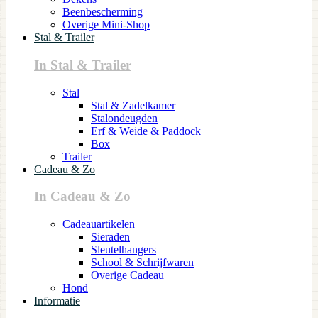
Beenbescherming
Overige Mini-Shop
Stal & Trailer
In Stal & Trailer
Stal
Stal & Zadelkamer
Stalondeugden
Erf & Weide & Paddock
Box
Trailer
Cadeau & Zo
In Cadeau & Zo
Cadeauartikelen
Sieraden
Sleutelhangers
School & Schrijfwaren
Overige Cadeau
Hond
Informatie