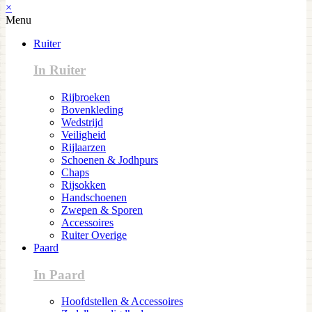
×
Menu
Ruiter
In Ruiter
Rijbroeken
Bovenkleding
Wedstrijd
Veiligheid
Rijlaarzen
Schoenen & Jodhpurs
Chaps
Rijsokken
Handschoenen
Zwepen & Sporen
Accessoires
Ruiter Overige
Paard
In Paard
Hoofdstellen & Accessoires