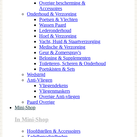
Overige bescherming &
Accessoires
Onderhoud & Verzorging
Poetsen & Vlechten
Wassen Paard
Lederonderhoud
Hoef & Verzorging
Vacht, Huid & Staartverzorging
Medische & Verzorging
Geur & Zomerspray's
Beloning & Supplementen
Toiletteren, Scheren & Onderhoud
Poetskisten & Sets
Wedstrijd
Anti-Vliegen
Vliegendekens
Vliegenmaskers
Overige Anti-vliegen
Paard Overige
Mini-Shop
In Mini-Shop
Hoofdstellen & Accessoires
Zadelbenodigdheden