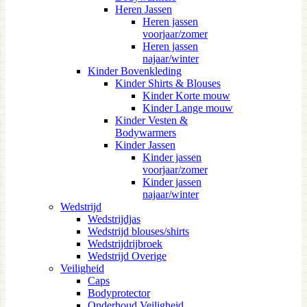
Heren Jassen
Heren jassen
voorjaar/zomer
Heren jassen
najaar/winter
Kinder Bovenkleding
Kinder Shirts & Blouses
Kinder Korte mouw
Kinder Lange mouw
Kinder Vesten &
Bodywarmers
Kinder Jassen
Kinder jassen
voorjaar/zomer
Kinder jassen
najaar/winter
Wedstrijd
Wedstrijdjas
Wedstrijd blouses/shirts
Wedstrijdrijbroek
Wedstrijd Overige
Veiligheid
Caps
Bodyprotector
Onderhoud Veiligheid