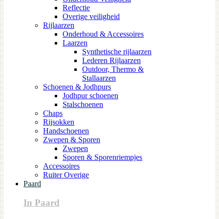
Reflectie
Overige veiligheid
Rijlaarzen
Onderhoud & Accessoires
Laarzen
Synthetische rijlaarzen
Lederen Rijlaarzen
Outdoor, Thermo &
Stallaarzen
Schoenen & Jodhpurs
Jodhpur schoenen
Stalschoenen
Chaps
Rijsokken
Handschoenen
Zwepen & Sporen
Zwepen
Sporen & Sporenriempjes
Accessoires
Ruiter Overige
Paard
In Paard