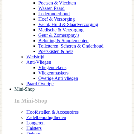
Poetsen & Vlechten
Wassen Paard
Lederonderhoud
Hoef & Verzorging
Vacht, Huid & Staartverzorging
Medische & Verzorging
Geur & Zomerspray's
Beloning & Supplementen
Toiletteren, Scheren & Onderhoud
Poetskisten & Sets
Wedstrijd
Anti-Vliegen
Vliegendekens
Vliegenmaskers
Overige Anti-vliegen
Paard Overige
Mini-Shop
In Mini-Shop
Hoofdstellen & Accessoires
Zadelbenodigdheden
Longeren
Halsters
Dekens