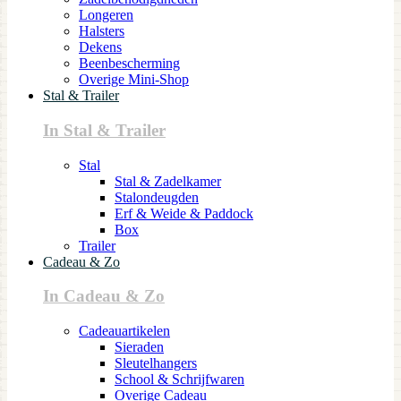
Longeren
Halsters
Dekens
Beenbescherming
Overige Mini-Shop
Stal & Trailer
In Stal & Trailer
Stal
Stal & Zadelkamer
Stalondeugden
Erf & Weide & Paddock
Box
Trailer
Cadeau & Zo
In Cadeau & Zo
Cadeauartikelen
Sieraden
Sleutelhangers
School & Schrijfwaren
Overige Cadeau