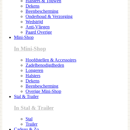
Halsters & Touwen
Dekens
Beenbescherming
Onderhoud & Verzorging
Wedstrijd
Anti-Vliegen
Paard Overige
Mini-Shop
In Mini-Shop
Hoofdstellen & Accessoires
Zadelbenodigdheden
Longeren
Halsters
Dekens
Beenbescherming
Overige Mini-Shop
Stal & Trailer
In Stal & Trailer
Stal
Trailer
Cadeau & Zo