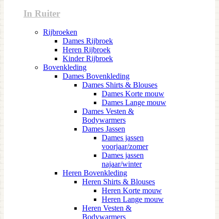
In Ruiter
Rijbroeken
Dames Rijbroek
Heren Rijbroek
Kinder Rijbroek
Bovenkleding
Dames Bovenkleding
Dames Shirts & Blouses
Dames Korte mouw
Dames Lange mouw
Dames Vesten &
Bodywarmers
Dames Jassen
Dames jassen
voorjaar/zomer
Dames jassen
najaar/winter
Heren Bovenkleding
Heren Shirts & Blouses
Heren Korte mouw
Heren Lange mouw
Heren Vesten &
Bodywarmers