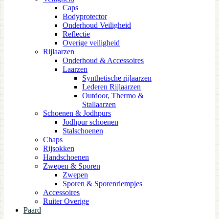
Caps
Bodyprotector
Onderhoud Veiligheid
Reflectie
Overige veiligheid
Rijlaarzen
Onderhoud & Accessoires
Laarzen
Synthetische rijlaarzen
Lederen Rijlaarzen
Outdoor, Thermo &
Stallaarzen
Schoenen & Jodhpurs
Jodhpur schoenen
Stalschoenen
Chaps
Rijsokken
Handschoenen
Zwepen & Sporen
Zwepen
Sporen & Sporenriempjes
Accessoires
Ruiter Overige
Paard