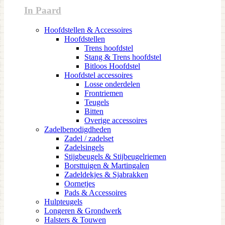
In Paard
Hoofdstellen & Accessoires
Hoofdstellen
Trens hoofdstel
Stang & Trens hoofdstel
Bitloos Hoofdstel
Hoofdstel accessoires
Losse onderdelen
Frontriemen
Teugels
Bitten
Overige accessoires
Zadelbenodigdheden
Zadel / zadelset
Zadelsingels
Stijgbeugels & Stijbeugelriemen
Borsttuigen & Martingalen
Zadeldekjes & Sjabrakken
Oornetjes
Pads & Accessoires
Hulpteugels
Longeren & Grondwerk
Halsters & Touwen