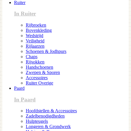
Ruiter
In Ruiter
Rijbroeken
Bovenkleding
Wedstrijd
Veiligheid
Rijlaarzen
Schoenen & Jodhpurs
Chaps
Rijsokken
Handschoenen
Zwepen & Sporen
Accessoires
Ruiter Overige
Paard
In Paard
Hoofdstellen & Accessoires
Zadelbenodigdheden
Hulpteugels
Longeren & Grondwerk