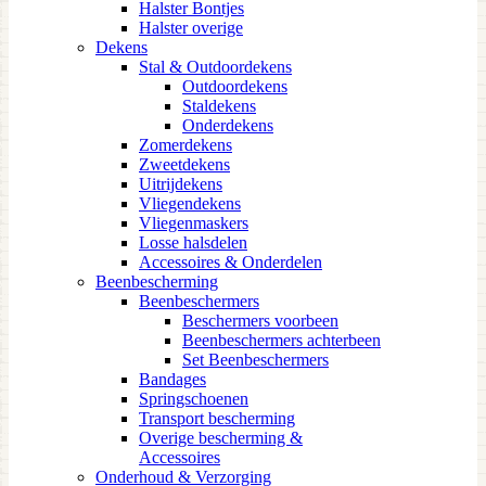
Halster Bontjes
Halster overige
Dekens
Stal & Outdoordekens
Outdoordekens
Staldekens
Onderdekens
Zomerdekens
Zweetdekens
Uitrijdekens
Vliegendekens
Vliegenmaskers
Losse halsdelen
Accessoires & Onderdelen
Beenbescherming
Beenbeschermers
Beschermers voorbeen
Beenbeschermers achterbeen
Set Beenbeschermers
Bandages
Springschoenen
Transport bescherming
Overige bescherming &
Accessoires
Onderhoud & Verzorging