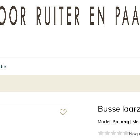
tie
Busse laar
Model:
Pp lang
|
Mer
Nog 