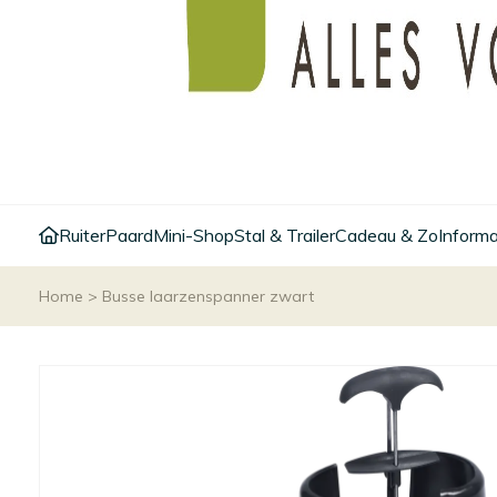
Ruiter
Paard
Mini-Shop
Stal & Trailer
Cadeau & Zo
Informa
Home
>
Busse laarzenspanner zwart