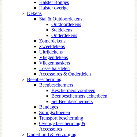
Halster Bontjes
Halster overige
Dekens
Stal & Outdoordekens
Outdoordekens
Staldekens
Onderdekens
Zomerdekens
Zweetdekens
Uitrijdekens
Vliegendekens
Vliegenmaskers
Losse halsdelen
Accessoires & Onderdelen
Beenbescherming
Beenbeschermers
Beschermers voorbeen
Beenbeschermers achterbeen
Set Beenbeschermers
Bandages
Springschoenen
Transport bescherming
Overige bescherming &
Accessoires
Onderhoud & Verzorging