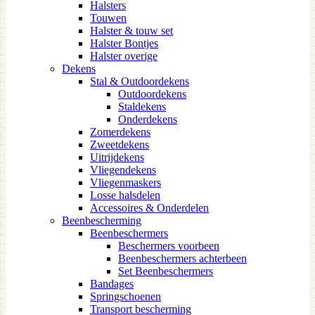
Halsters
Touwen
Halster & touw set
Halster Bontjes
Halster overige
Dekens
Stal & Outdoordekens
Outdoordekens
Staldekens
Onderdekens
Zomerdekens
Zweetdekens
Uitrijdekens
Vliegendekens
Vliegenmaskers
Losse halsdelen
Accessoires & Onderdelen
Beenbescherming
Beenbeschermers
Beschermers voorbeen
Beenbeschermers achterbeen
Set Beenbeschermers
Bandages
Springschoenen
Transport bescherming