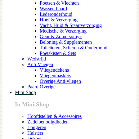
Poetsen & Vlechten
Wassen Paard
Lederonderhoud
Hoef & Verzorging
Vacht, Huid & Staartverzorging
Medische & Verzorging
Geur & Zomerspray's
Beloning & Supplementen
Toiletteren, Scheren & Onderhoud
Poetskisten & Sets
Wedstrijd
Anti-Vliegen
Vliegendekens
Vliegenmaskers
Overige Anti-vliegen
Paard Overige
Mini-Shop
In Mini-Shop
Hoofdstellen & Accessoires
Zadelbenodigdheden
Longeren
Halsters
Dekens