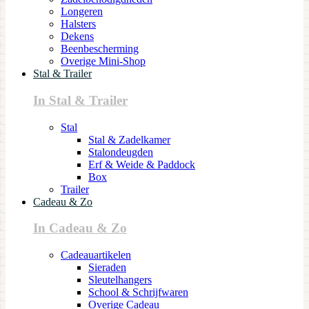
Longeren
Halsters
Dekens
Beenbescherming
Overige Mini-Shop
Stal & Trailer
In Stal & Trailer
Stal
Stal & Zadelkamer
Stalondeugden
Erf & Weide & Paddock
Box
Trailer
Cadeau & Zo
In Cadeau & Zo
Cadeauartikelen
Sieraden
Sleutelhangers
School & Schrijfwaren
Overige Cadeau