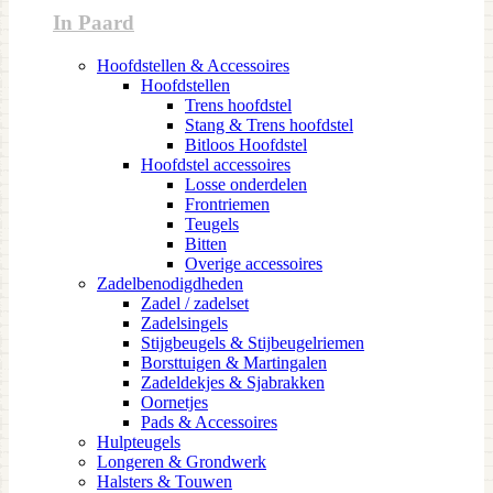
In Paard
Hoofdstellen & Accessoires
Hoofdstellen
Trens hoofdstel
Stang & Trens hoofdstel
Bitloos Hoofdstel
Hoofdstel accessoires
Losse onderdelen
Frontriemen
Teugels
Bitten
Overige accessoires
Zadelbenodigdheden
Zadel / zadelset
Zadelsingels
Stijgbeugels & Stijbeugelriemen
Borsttuigen & Martingalen
Zadeldekjes & Sjabrakken
Oornetjes
Pads & Accessoires
Hulpteugels
Longeren & Grondwerk
Halsters & Touwen