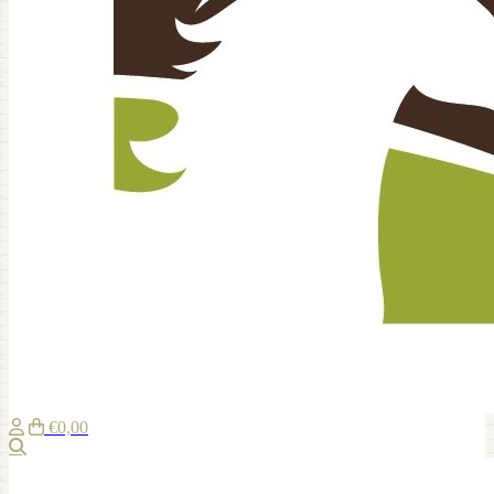
€0,00
Zoeken