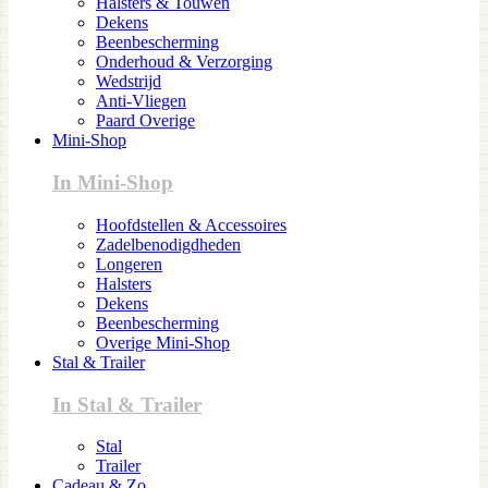
Halsters & Touwen
Dekens
Beenbescherming
Onderhoud & Verzorging
Wedstrijd
Anti-Vliegen
Paard Overige
Mini-Shop
In Mini-Shop
Hoofdstellen & Accessoires
Zadelbenodigdheden
Longeren
Halsters
Dekens
Beenbescherming
Overige Mini-Shop
Stal & Trailer
In Stal & Trailer
Stal
Trailer
Cadeau & Zo