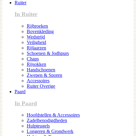
Ruiter
In Ruiter
Rijbroeken
Bovenkleding
Wedstrijd
Veiligheid
Rijlaarzen
Schoenen & Jodhpurs
Chaps
Rijsokken
Handschoenen
Zwepen & Sporen
Accessoires
Ruiter Overige
Paard
In Paard
Hoofdstellen & Accessoires
Zadelbenodigdheden
Hulpteugels
Longeren & Grondwerk