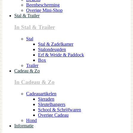
Beenbescherming
Overige Mini-Shop
Stal & Trailer
In Stal & Trailer
Stal
Stal & Zadelkamer
Stalondeugden
Erf & Weide & Paddock
Box
Trailer
Cadeau & Zo
In Cadeau & Zo
Cadeauartikelen
Sieraden
Sleutelhangers
School & Schrijfwaren
Overige Cadeau
Hond
Informatie