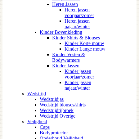
Heren Jassen
Heren jassen
voorjaar/zomer
Heren jassen
najaar/winter
Kinder Bovenkleding
Kinder Shirts & Blouses
Kinder Korte mouw
Kinder Lange mouw
Kinder Vesten &
Bodywarmers
Kinder Jassen
Kinder jassen
voorjaar/zomer
Kinder jassen
najaar/winter
Wedstrijd
Wedstrijdjas
Wedstrijd blouses/shirts
Wedstrijdrijbroek
Wedstrijd Overige
Veiligheid
Caps
Bodyprotector
Onderhoud Veiligheid