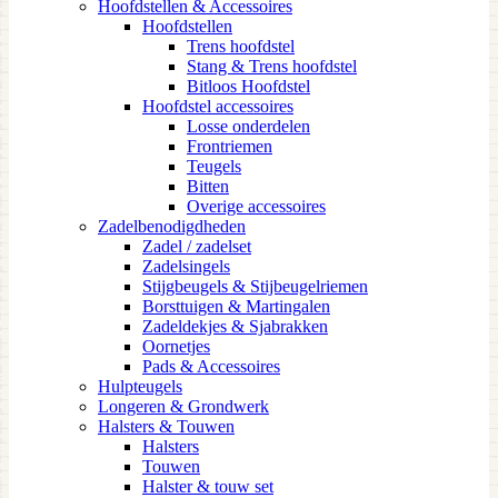
Hoofdstellen & Accessoires
Hoofdstellen
Trens hoofdstel
Stang & Trens hoofdstel
Bitloos Hoofdstel
Hoofdstel accessoires
Losse onderdelen
Frontriemen
Teugels
Bitten
Overige accessoires
Zadelbenodigdheden
Zadel / zadelset
Zadelsingels
Stijgbeugels & Stijbeugelriemen
Borsttuigen & Martingalen
Zadeldekjes & Sjabrakken
Oornetjes
Pads & Accessoires
Hulpteugels
Longeren & Grondwerk
Halsters & Touwen
Halsters
Touwen
Halster & touw set