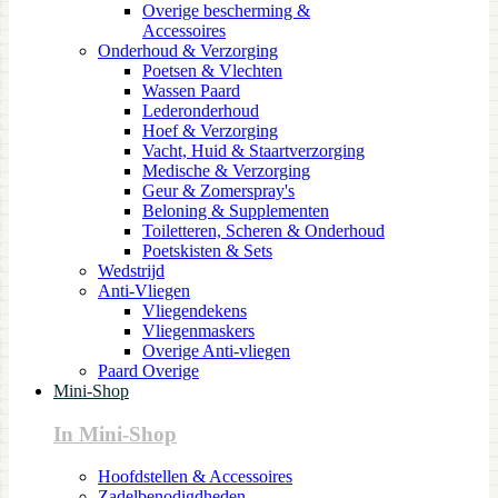
Overige bescherming &
Accessoires
Onderhoud & Verzorging
Poetsen & Vlechten
Wassen Paard
Lederonderhoud
Hoef & Verzorging
Vacht, Huid & Staartverzorging
Medische & Verzorging
Geur & Zomerspray's
Beloning & Supplementen
Toiletteren, Scheren & Onderhoud
Poetskisten & Sets
Wedstrijd
Anti-Vliegen
Vliegendekens
Vliegenmaskers
Overige Anti-vliegen
Paard Overige
Mini-Shop
In Mini-Shop
Hoofdstellen & Accessoires
Zadelbenodigdheden