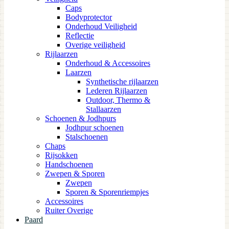
Caps
Bodyprotector
Onderhoud Veiligheid
Reflectie
Overige veiligheid
Rijlaarzen
Onderhoud & Accessoires
Laarzen
Synthetische rijlaarzen
Lederen Rijlaarzen
Outdoor, Thermo &
Stallaarzen
Schoenen & Jodhpurs
Jodhpur schoenen
Stalschoenen
Chaps
Rijsokken
Handschoenen
Zwepen & Sporen
Zwepen
Sporen & Sporenriempjes
Accessoires
Ruiter Overige
Paard