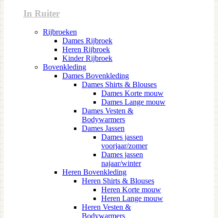
In Ruiter
Rijbroeken
Dames Rijbroek
Heren Rijbroek
Kinder Rijbroek
Bovenkleding
Dames Bovenkleding
Dames Shirts & Blouses
Dames Korte mouw
Dames Lange mouw
Dames Vesten &
Bodywarmers
Dames Jassen
Dames jassen
voorjaar/zomer
Dames jassen
najaar/winter
Heren Bovenkleding
Heren Shirts & Blouses
Heren Korte mouw
Heren Lange mouw
Heren Vesten &
Bodywarmers