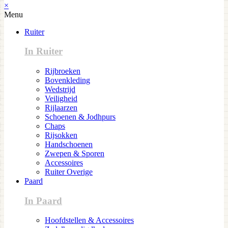
×
Menu
Ruiter
In Ruiter
Rijbroeken
Bovenkleding
Wedstrijd
Veiligheid
Rijlaarzen
Schoenen & Jodhpurs
Chaps
Rijsokken
Handschoenen
Zwepen & Sporen
Accessoires
Ruiter Overige
Paard
In Paard
Hoofdstellen & Accessoires