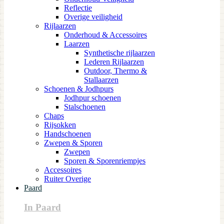
Reflectie
Overige veiligheid
Rijlaarzen
Onderhoud & Accessoires
Laarzen
Synthetische rijlaarzen
Lederen Rijlaarzen
Outdoor, Thermo &
Stallaarzen
Schoenen & Jodhpurs
Jodhpur schoenen
Stalschoenen
Chaps
Rijsokken
Handschoenen
Zwepen & Sporen
Zwepen
Sporen & Sporenriempjes
Accessoires
Ruiter Overige
Paard
In Paard