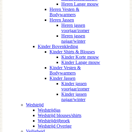
Heren Lange mouw
Heren Vesten &
Bodywarmers
Heren Jassen
Heren jassen
voorjaar/zomer
Heren jassen
najaar/winter
Kinder Bovenkleding
Kinder Shirts & Blouses
Kinder Korte mouw
Kinder Lange mouw
Kinder Vesten &
Bodywarmers
Kinder Jassen
Kinder jassen
voorjaar/zomer
Kinder jassen
najaar/winter
Wedstrijd
Wedstrijdjas
Wedstrijd blouses/shirts
Wedstrijdrijbroek
Wedstrijd Overige
Veiligheid