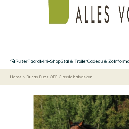
Ruiter
Paard
Mini-Shop
Stal & Trailer
Cadeau & Zo
Informa
Home
>
Bucas Buzz OFF Classic halsdeken