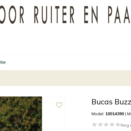
tie
Bucas Buzz
Model:
10014390
|
M
Nog 