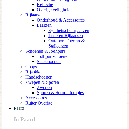
Reflectie
Overige veiligheid
Rijlaarzen
Onderhoud & Accessoires
Laarzen
Synthetische rijlaarzen
Lederen Rijlaarzen
Outdoor, Thermo &
Stallaarzen
Schoenen & Jodhpurs
Jodhpur schoenen
Stalschoenen
Chaps
Rijsokken
Handschoenen
Zwepen & Sporen
Zwepen
Sporen & Sporenriempjes
Accessoires
Ruiter Overige
Paard
In Paard