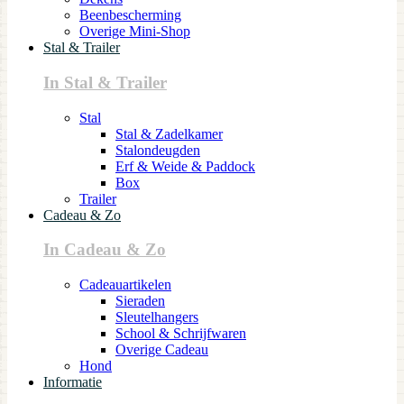
Beenbescherming
Overige Mini-Shop
Stal & Trailer
In Stal & Trailer
Stal
Stal & Zadelkamer
Stalondeugden
Erf & Weide & Paddock
Box
Trailer
Cadeau & Zo
In Cadeau & Zo
Cadeauartikelen
Sieraden
Sleutelhangers
School & Schrijfwaren
Overige Cadeau
Hond
Informatie