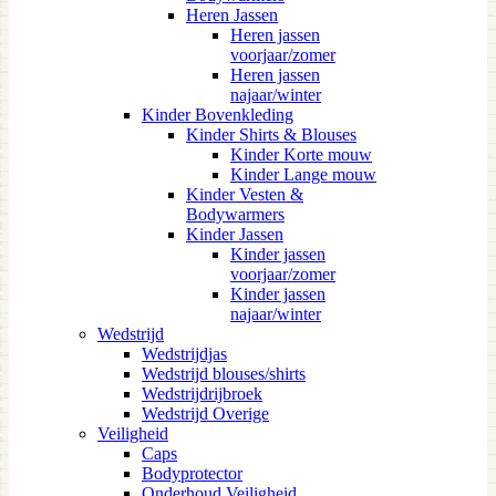
Heren Jassen
Heren jassen
voorjaar/zomer
Heren jassen
najaar/winter
Kinder Bovenkleding
Kinder Shirts & Blouses
Kinder Korte mouw
Kinder Lange mouw
Kinder Vesten &
Bodywarmers
Kinder Jassen
Kinder jassen
voorjaar/zomer
Kinder jassen
najaar/winter
Wedstrijd
Wedstrijdjas
Wedstrijd blouses/shirts
Wedstrijdrijbroek
Wedstrijd Overige
Veiligheid
Caps
Bodyprotector
Onderhoud Veiligheid