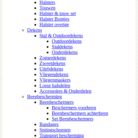
Halsters
Touwen
Halster & touw set
Halster Bontjes
Halster overige
Dekens
Stal & Outdoordekens
Outdoordekens
Staldekens
Onderdekens
Zomerdekens
Zweetdekens
Uitrijdekens
Vliegendekens
Vliegenmaskers
Losse halsdelen
Accessoires & Onderdelen
Beenbescherming
Beenbeschermers
Beschermers voorbeen
Beenbeschermers achterbeen
Set Beenbeschermers
Bandages
Springschoenen
Transport bescherming