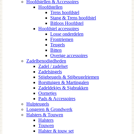
Hoofdstellen & Accessoires
Hoofdstellen
Trens hoofdstel
Stang & Trens hoofdstel
Bitloos Hoofdstel
Hoofdstel accessoires
Losse onderdelen
Frontriemen
Teugels
Bitten
Overige accessoires
Zadelbenodigdheden
Zadel / zadelset
Zadelsingels
Stijgbeugels & Stijbeugelriemen
Borsttuigen & Martingalen
Zadeldekjes & Sjabrakken
Oornetjes
Pads & Accessoires
Hulpteugels
Longeren & Grondwerk
Halsters & Touwen
Halsters
Touwen
Halster & touw set