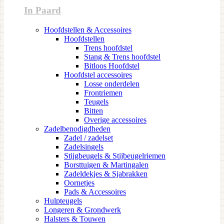
In Paard
Hoofdstellen & Accessoires
Hoofdstellen
Trens hoofdstel
Stang & Trens hoofdstel
Bitloos Hoofdstel
Hoofdstel accessoires
Losse onderdelen
Frontriemen
Teugels
Bitten
Overige accessoires
Zadelbenodigdheden
Zadel / zadelset
Zadelsingels
Stijgbeugels & Stijbeugelriemen
Borsttuigen & Martingalen
Zadeldekjes & Sjabrakken
Oornetjes
Pads & Accessoires
Hulpteugels
Longeren & Grondwerk
Halsters & Touwen