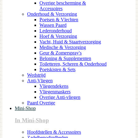
Overige bescherming &
Accessoires
Onderhoud & Verzorging
Poetsen & Vlechten
Wassen Paard
Lederonderhoud
Hoef & Verzorging
Vacht, Huid & Staartverzorging
Medische & Verzorging
Geur & Zomerspray's
Beloning & Supplementen
Toiletteren, Scheren & Onderhoud
Poetskisten & Sets
Wedstrijd
Anti-Vliegen
Vliegendekens
Vliegenmaskers
Overige Anti-vliegen
Paard Overige
Mini-Shop
In Mini-Shop
Hoofdstellen & Accessoires
Zadelbenodigdheden