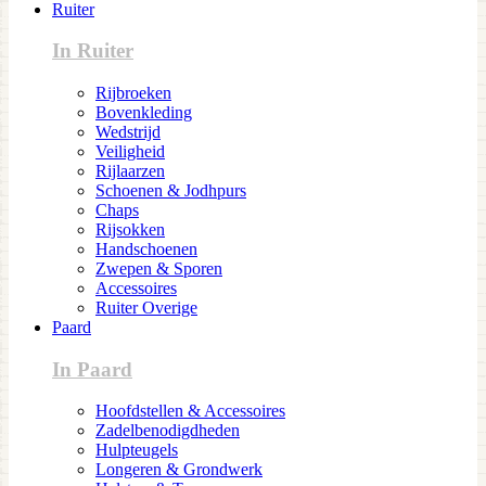
Ruiter
In Ruiter
Rijbroeken
Bovenkleding
Wedstrijd
Veiligheid
Rijlaarzen
Schoenen & Jodhpurs
Chaps
Rijsokken
Handschoenen
Zwepen & Sporen
Accessoires
Ruiter Overige
Paard
In Paard
Hoofdstellen & Accessoires
Zadelbenodigdheden
Hulpteugels
Longeren & Grondwerk