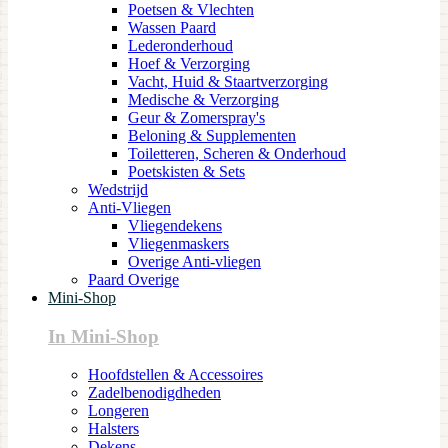
Poetsen & Vlechten
Wassen Paard
Lederonderhoud
Hoef & Verzorging
Vacht, Huid & Staartverzorging
Medische & Verzorging
Geur & Zomerspray's
Beloning & Supplementen
Toiletteren, Scheren & Onderhoud
Poetskisten & Sets
Wedstrijd
Anti-Vliegen
Vliegendekens
Vliegenmaskers
Overige Anti-vliegen
Paard Overige
Mini-Shop
In Mini-Shop
Hoofdstellen & Accessoires
Zadelbenodigdheden
Longeren
Halsters
Dekens