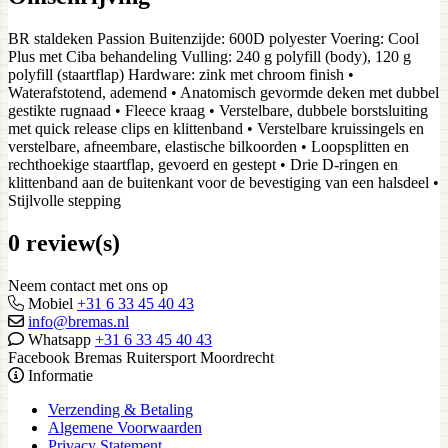
BR staldeken Passion Buitenzijde: 600D polyester Voering: Cool
Plus met Ciba behandeling Vulling: 240 g polyfill (body), 120 g
polyfill (staartflap) Hardware: zink met chroom finish •
Waterafstotend, ademend • Anatomisch gevormde deken met dubbel
gestikte rugnaad • Fleece kraag • Verstelbare, dubbele borstsluiting
met quick release clips en klittenband • Verstelbare kruissingels en
verstelbare, afneembare, elastische bilkoorden • Loopsplitten en
rechthoekige staartflap, gevoerd en gestept • Drie D-ringen en
klittenband aan de buitenkant voor de bevestiging van een halsdeel •
Stijlvolle stepping
0 review(s)
Neem contact met ons op
Mobiel
+31 6 33 45 40 43
info@bremas.nl
Whatsapp
+31 6 33 45 40 43
Facebook Bremas Ruitersport Moordrecht
Informatie
Verzending & Betaling
Algemene Voorwaarden
Privacy Statement