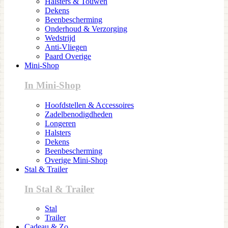
Halsters & Touwen
Dekens
Beenbescherming
Onderhoud & Verzorging
Wedstrijd
Anti-Vliegen
Paard Overige
Mini-Shop
In Mini-Shop
Hoofdstellen & Accessoires
Zadelbenodigdheden
Longeren
Halsters
Dekens
Beenbescherming
Overige Mini-Shop
Stal & Trailer
In Stal & Trailer
Stal
Trailer
Cadeau & Zo