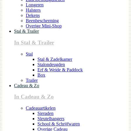
Longeren
Halsters
Dekens
Beenbescherming
Overige Mini-Shop
Stal & Trailer
In Stal & Trailer
Stal
Stal & Zadelkamer
Stalondeugden
Erf & Weide & Paddock
Box
Trailer
Cadeau & Zo
In Cadeau & Zo
Cadeauartikelen
Sieraden
Sleutelhangers
School & Schrijfwaren
Overige Cadeau