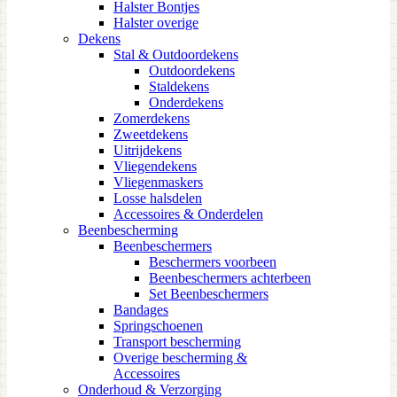
Halster Bontjes
Halster overige
Dekens
Stal & Outdoordekens
Outdoordekens
Staldekens
Onderdekens
Zomerdekens
Zweetdekens
Uitrijdekens
Vliegendekens
Vliegenmaskers
Losse halsdelen
Accessoires & Onderdelen
Beenbescherming
Beenbeschermers
Beschermers voorbeen
Beenbeschermers achterbeen
Set Beenbeschermers
Bandages
Springschoenen
Transport bescherming
Overige bescherming &
Accessoires
Onderhoud & Verzorging