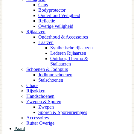
Caps
Bodyprotector
Onderhoud Veiligheid
Reflectie
Overige veiligheid
Rijlaarzen
Onderhoud & Accessoires
Laarzen
Synthetische rijlaarzen
Lederen Rijlaarzen
Outdoor, Thermo &
Stallaarzen
Schoenen & Jodhpurs
Jodhpur schoenen
Stalschoenen
Chaps
Rijsokken
Handschoenen
Zwepen & Sporen
Zwepen
Sporen & Sporenriempjes
Accessoires
Ruiter Overige
Paard