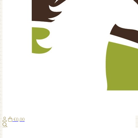
€0,00
Zoeken