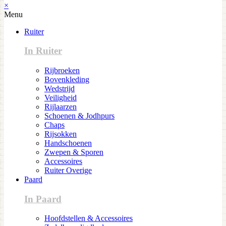
×
Menu
Ruiter
In Ruiter
Rijbroeken
Bovenkleding
Wedstrijd
Veiligheid
Rijlaarzen
Schoenen & Jodhpurs
Chaps
Rijsokken
Handschoenen
Zwepen & Sporen
Accessoires
Ruiter Overige
Paard
In Paard
Hoofdstellen & Accessoires