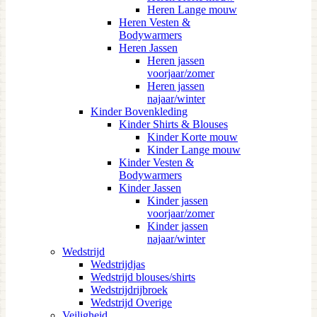
Heren Lange mouw
Heren Vesten &
Bodywarmers
Heren Jassen
Heren jassen
voorjaar/zomer
Heren jassen
najaar/winter
Kinder Bovenkleding
Kinder Shirts & Blouses
Kinder Korte mouw
Kinder Lange mouw
Kinder Vesten &
Bodywarmers
Kinder Jassen
Kinder jassen
voorjaar/zomer
Kinder jassen
najaar/winter
Wedstrijd
Wedstrijdjas
Wedstrijd blouses/shirts
Wedstrijdrijbroek
Wedstrijd Overige
Veiligheid