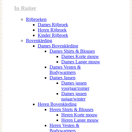
In Ruiter
Rijbroeken
Dames Rijbroek
Heren Rijbroek
Kinder Rijbroek
Bovenkleding
Dames Bovenkleding
Dames Shirts & Blouses
Dames Korte mouw
Dames Lange mouw
Dames Vesten &
Bodywarmers
Dames Jassen
Dames jassen
voorjaar/zomer
Dames jassen
najaar/winter
Heren Bovenkleding
Heren Shirts & Blouses
Heren Korte mouw
Heren Lange mouw
Heren Vesten &
Bodywarmers