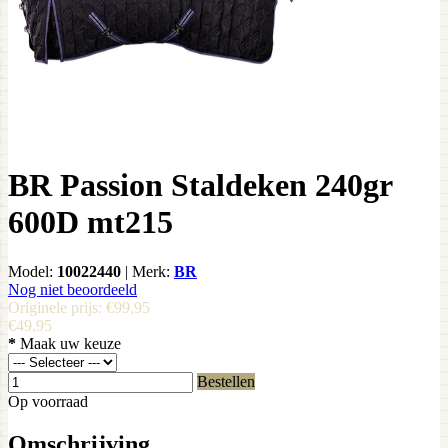
BR Passion Staldeken 240gr
600D mt215
Model:
10022440
|
Merk:
BR
Nog niet beoordeeld
Originele prijs:
€99,95
€49,95
*
Maak uw keuze
Bestellen
Op voorraad
Omschrijving