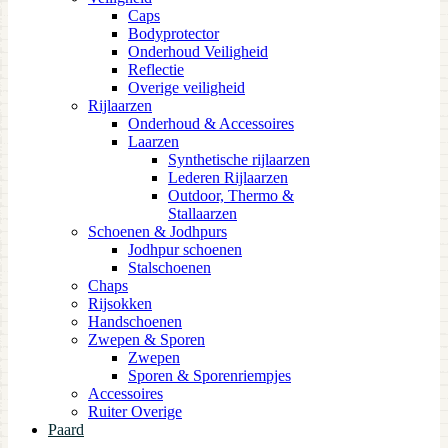
Caps
Bodyprotector
Onderhoud Veiligheid
Reflectie
Overige veiligheid
Rijlaarzen
Onderhoud & Accessoires
Laarzen
Synthetische rijlaarzen
Lederen Rijlaarzen
Outdoor, Thermo &
Stallaarzen
Schoenen & Jodhpurs
Jodhpur schoenen
Stalschoenen
Chaps
Rijsokken
Handschoenen
Zwepen & Sporen
Zwepen
Sporen & Sporenriempjes
Accessoires
Ruiter Overige
Paard