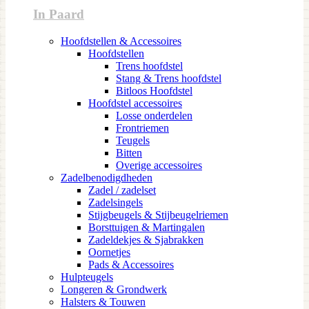
In Paard
Hoofdstellen & Accessoires
Hoofdstellen
Trens hoofdstel
Stang & Trens hoofdstel
Bitloos Hoofdstel
Hoofdstel accessoires
Losse onderdelen
Frontriemen
Teugels
Bitten
Overige accessoires
Zadelbenodigdheden
Zadel / zadelset
Zadelsingels
Stijgbeugels & Stijbeugelriemen
Borsttuigen & Martingalen
Zadeldekjes & Sjabrakken
Oornetjes
Pads & Accessoires
Hulpteugels
Longeren & Grondwerk
Halsters & Touwen