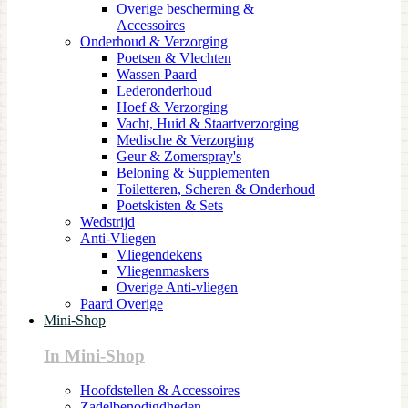
Overige bescherming &
Accessoires
Onderhoud & Verzorging
Poetsen & Vlechten
Wassen Paard
Lederonderhoud
Hoef & Verzorging
Vacht, Huid & Staartverzorging
Medische & Verzorging
Geur & Zomerspray's
Beloning & Supplementen
Toiletteren, Scheren & Onderhoud
Poetskisten & Sets
Wedstrijd
Anti-Vliegen
Vliegendekens
Vliegenmaskers
Overige Anti-vliegen
Paard Overige
Mini-Shop
In Mini-Shop
Hoofdstellen & Accessoires
Zadelbenodigdheden