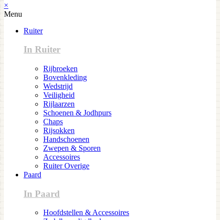
×
Menu
Ruiter
In Ruiter
Rijbroeken
Bovenkleding
Wedstrijd
Veiligheid
Rijlaarzen
Schoenen & Jodhpurs
Chaps
Rijsokken
Handschoenen
Zwepen & Sporen
Accessoires
Ruiter Overige
Paard
In Paard
Hoofdstellen & Accessoires