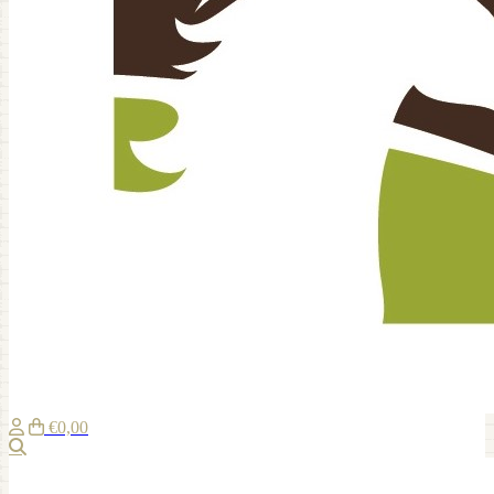
€0,00
Zoeken