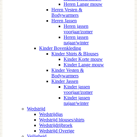
Heren Lange mouw
Heren Vesten &
Bodywarmers
Heren Jassen
Heren jassen
voorjaar/zomer
Heren jassen
najaar/winter
Kinder Bovenkleding
Kinder Shirts & Blouses
Kinder Korte mouw
Kinder Lange mouw
Kinder Vesten &
Bodywarmers
Kinder Jassen
Kinder jassen
voorjaar/zomer
Kinder jassen
najaar/winter
Wedstrijd
Wedstrijdjas
Wedstrijd blouses/shirts
Wedstrijdrijbroek
Wedstrijd Overige
Veiligheid