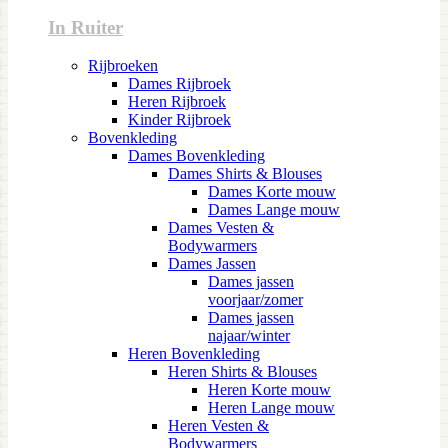
In Ruiter
Rijbroeken
Dames Rijbroek
Heren Rijbroek
Kinder Rijbroek
Bovenkleding
Dames Bovenkleding
Dames Shirts & Blouses
Dames Korte mouw
Dames Lange mouw
Dames Vesten &
Bodywarmers
Dames Jassen
Dames jassen
voorjaar/zomer
Dames jassen
najaar/winter
Heren Bovenkleding
Heren Shirts & Blouses
Heren Korte mouw
Heren Lange mouw
Heren Vesten &
Bodywarmers