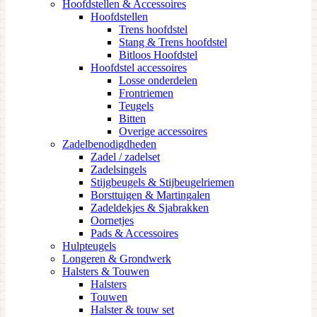
Hoofdstellen & Accessoires
Hoofdstellen
Trens hoofdstel
Stang & Trens hoofdstel
Bitloos Hoofdstel
Hoofdstel accessoires
Losse onderdelen
Frontriemen
Teugels
Bitten
Overige accessoires
Zadelbenodigdheden
Zadel / zadelset
Zadelsingels
Stijgbeugels & Stijbeugelriemen
Borsttuigen & Martingalen
Zadeldekjes & Sjabrakken
Oornetjes
Pads & Accessoires
Hulpteugels
Longeren & Grondwerk
Halsters & Touwen
Halsters
Touwen
Halster & touw set