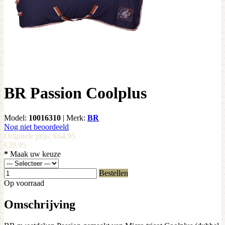
BR Passion Coolplus
Model:
10016310
|
Merk:
BR
Nog niet beoordeeld
Originele prijs:
€64,95
€39,95
*
Maak uw keuze
Bestellen
Op voorraad
Omschrijving