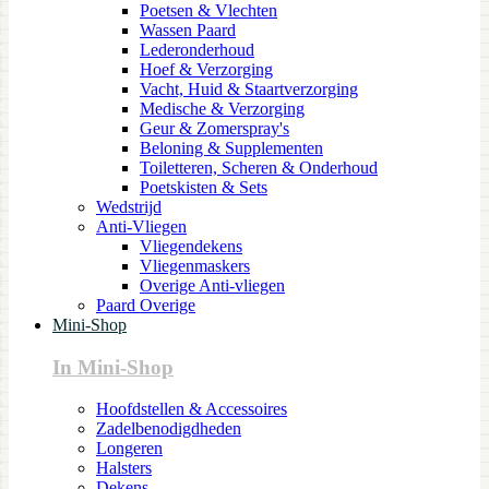
Poetsen & Vlechten
Wassen Paard
Lederonderhoud
Hoef & Verzorging
Vacht, Huid & Staartverzorging
Medische & Verzorging
Geur & Zomerspray's
Beloning & Supplementen
Toiletteren, Scheren & Onderhoud
Poetskisten & Sets
Wedstrijd
Anti-Vliegen
Vliegendekens
Vliegenmaskers
Overige Anti-vliegen
Paard Overige
Mini-Shop
In Mini-Shop
Hoofdstellen & Accessoires
Zadelbenodigdheden
Longeren
Halsters
Dekens