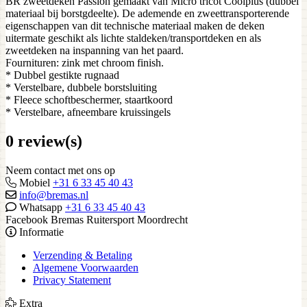
BR zweetdeken Passion gemaakt van Micro tricot Coolplus (dubbel
materiaal bij borstgdeelte). De ademende en zweettransporterende
eigenschappen van dit technische materiaal maken de deken
uitermate geschikt als lichte staldeken/transportdeken en als
zweetdeken na inspanning van het paard.
Fournituren: zink met chroom finish.
* Dubbel gestikte rugnaad
* Verstelbare, dubbele borstsluiting
* Fleece schoftbeschermer, staartkoord
* Verstelbare, afneembare kruissingels
0 review(s)
Neem contact met ons op
Mobiel
+31 6 33 45 40 43
info@bremas.nl
Whatsapp
+31 6 33 45 40 43
Facebook Bremas Ruitersport Moordrecht
Informatie
Verzending & Betaling
Algemene Voorwaarden
Privacy Statement
Extra