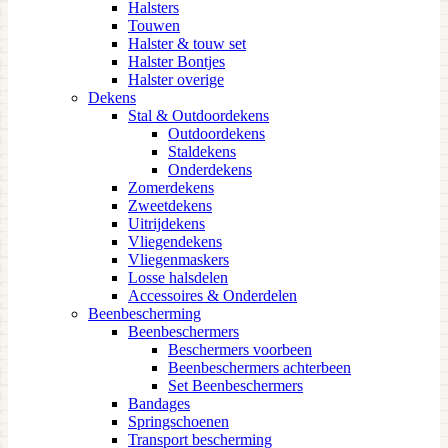
Halsters
Touwen
Halster & touw set
Halster Bontjes
Halster overige
Dekens
Stal & Outdoordekens
Outdoordekens
Staldekens
Onderdekens
Zomerdekens
Zweetdekens
Uitrijdekens
Vliegendekens
Vliegenmaskers
Losse halsdelen
Accessoires & Onderdelen
Beenbescherming
Beenbeschermers
Beschermers voorbeen
Beenbeschermers achterbeen
Set Beenbeschermers
Bandages
Springschoenen
Transport bescherming