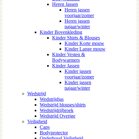
Heren Jassen
Heren jassen
voorjaar/zomer
Heren jassen
najaar/winter
Kinder Bovenkleding
Kinder Shirts & Blouses
Kinder Korte mouw
Kinder Lange mouw
Kinder Vesten &
Bodywarmers
Kinder Jassen
Kinder jassen
voorjaar/zomer
Kinder jassen
najaar/winter
Wedstrijd
Wedstrijdjas
Wedstrijd blouses/shirts
Wedstrijdrijbroek
Wedstrijd Overige
Veiligheid
Caps
Bodyprotector
Onderhoud Veiligheid