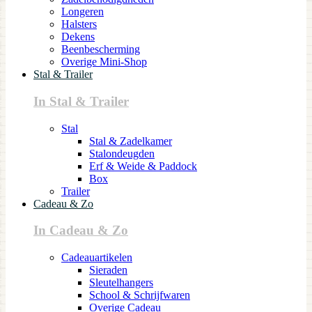
Longeren
Halsters
Dekens
Beenbescherming
Overige Mini-Shop
Stal & Trailer
In Stal & Trailer
Stal
Stal & Zadelkamer
Stalondeugden
Erf & Weide & Paddock
Box
Trailer
Cadeau & Zo
In Cadeau & Zo
Cadeauartikelen
Sieraden
Sleutelhangers
School & Schrijfwaren
Overige Cadeau