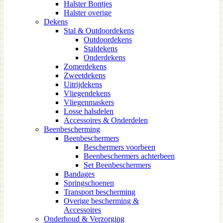
Halster Bontjes
Halster overige
Dekens
Stal & Outdoordekens
Outdoordekens
Staldekens
Onderdekens
Zomerdekens
Zweetdekens
Uitrijdekens
Vliegendekens
Vliegenmaskers
Losse halsdelen
Accessoires & Onderdelen
Beenbescherming
Beenbeschermers
Beschermers voorbeen
Beenbeschermers achterbeen
Set Beenbeschermers
Bandages
Springschoenen
Transport bescherming
Overige bescherming &
Accessoires
Onderhoud & Verzorging