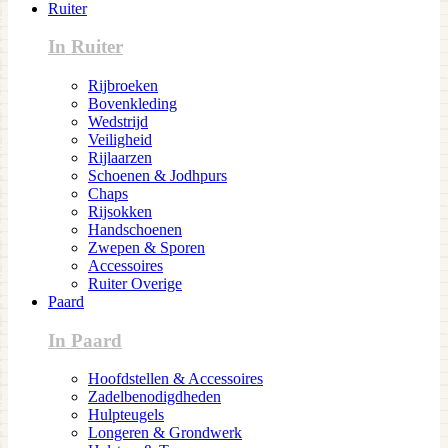
Ruiter
In Ruiter
Rijbroeken
Bovenkleding
Wedstrijd
Veiligheid
Rijlaarzen
Schoenen & Jodhpurs
Chaps
Rijsokken
Handschoenen
Zwepen & Sporen
Accessoires
Ruiter Overige
Paard
In Paard
Hoofdstellen & Accessoires
Zadelbenodigdheden
Hulpteugels
Longeren & Grondwerk