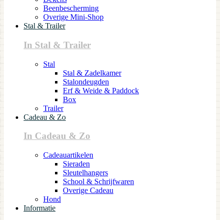
Beenbescherming
Overige Mini-Shop
Stal & Trailer
In Stal & Trailer
Stal
Stal & Zadelkamer
Stalondeugden
Erf & Weide & Paddock
Box
Trailer
Cadeau & Zo
In Cadeau & Zo
Cadeauartikelen
Sieraden
Sleutelhangers
School & Schrijfwaren
Overige Cadeau
Hond
Informatie