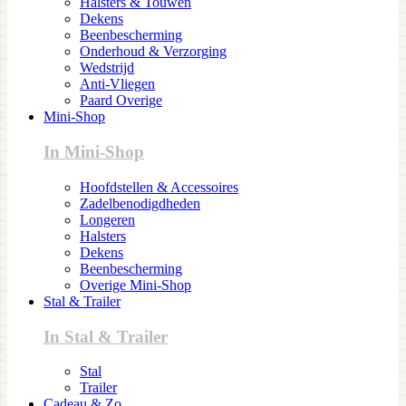
Halsters & Touwen
Dekens
Beenbescherming
Onderhoud & Verzorging
Wedstrijd
Anti-Vliegen
Paard Overige
Mini-Shop
In Mini-Shop
Hoofdstellen & Accessoires
Zadelbenodigdheden
Longeren
Halsters
Dekens
Beenbescherming
Overige Mini-Shop
Stal & Trailer
In Stal & Trailer
Stal
Trailer
Cadeau & Zo