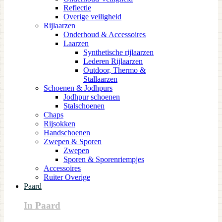
Reflectie
Overige veiligheid
Rijlaarzen
Onderhoud & Accessoires
Laarzen
Synthetische rijlaarzen
Lederen Rijlaarzen
Outdoor, Thermo &
Stallaarzen
Schoenen & Jodhpurs
Jodhpur schoenen
Stalschoenen
Chaps
Rijsokken
Handschoenen
Zwepen & Sporen
Zwepen
Sporen & Sporenriempjes
Accessoires
Ruiter Overige
Paard
In Paard