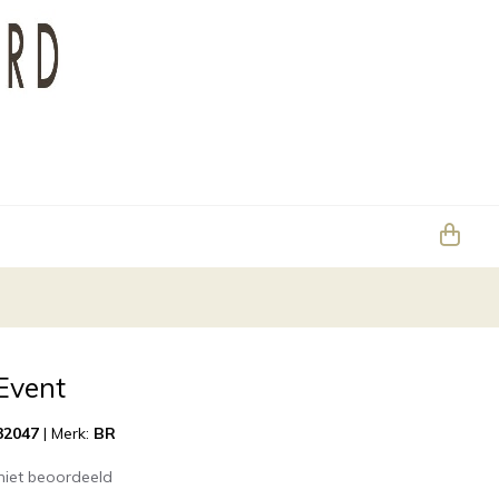
Event
32047
|
Merk:
BR
niet beoordeeld