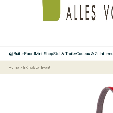
Ruiter
Paard
Mini-Shop
Stal & Trailer
Cadeau & Zo
Informa
Home
>
BR halster Event