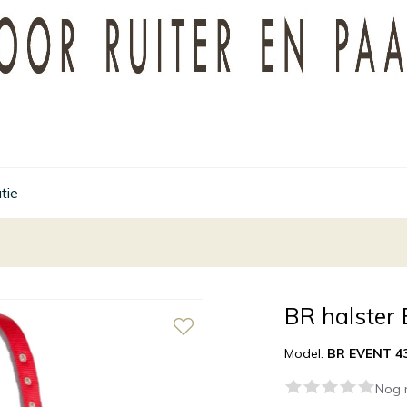
tie
BR halster 
Model:
BR EVENT 4
Nog 