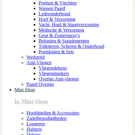
Poetsen & Vlechten
Wassen Paard
Lederonderhoud
Hoef & Verzorging
Vacht, Huid & Staartverzorging
Medische & Verzorging
Geur & Zomerspray's
Beloning & Supplementen
Toiletteren, Scheren & Onderhoud
Poetskisten & Sets
Wedstrijd
Anti-Vliegen
Vliegendekens
Vliegenmaskers
Overige Anti-vliegen
Paard Overige
Mini-Shop
In Mini-Shop
Hoofdstellen & Accessoires
Zadelbenodigdheden
Longeren
Halsters
Dekens