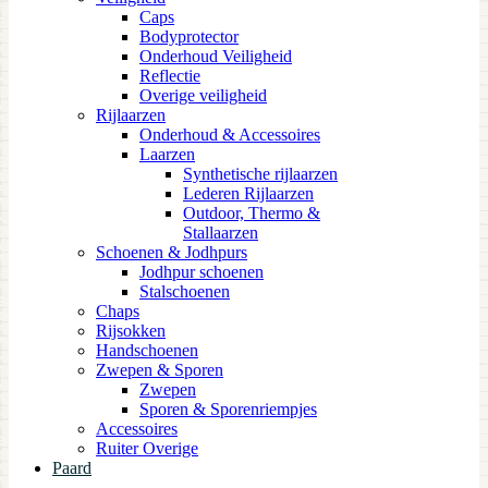
Caps
Bodyprotector
Onderhoud Veiligheid
Reflectie
Overige veiligheid
Rijlaarzen
Onderhoud & Accessoires
Laarzen
Synthetische rijlaarzen
Lederen Rijlaarzen
Outdoor, Thermo &
Stallaarzen
Schoenen & Jodhpurs
Jodhpur schoenen
Stalschoenen
Chaps
Rijsokken
Handschoenen
Zwepen & Sporen
Zwepen
Sporen & Sporenriempjes
Accessoires
Ruiter Overige
Paard