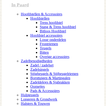
In Paard
Hoofdstellen & Accessoires
Hoofdstellen
Trens hoofdstel
Stang & Trens hoofdstel
Bitloos Hoofdstel
Hoofdstel accessoires
Losse onderdelen
Frontriemen
Teugels
Bitten
Overige accessoires
Zadelbenodigdheden
Zadel / zadelset
Zadelsingels
Stijgbeugels & Stijbeugelriemen
Borsttuigen & Martingalen
Zadeldekjes & Sjabrakken
Oornetjes
Pads & Accessoires
Hulpteugels
Longeren & Grondwerk
Halsters & Touwen