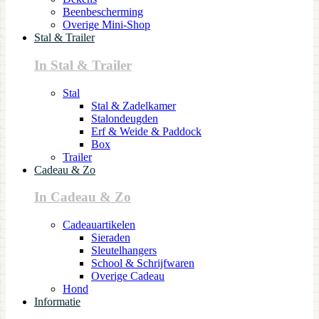
Beenbescherming
Overige Mini-Shop
Stal & Trailer
In Stal & Trailer
Stal
Stal & Zadelkamer
Stalondeugden
Erf & Weide & Paddock
Box
Trailer
Cadeau & Zo
In Cadeau & Zo
Cadeauartikelen
Sieraden
Sleutelhangers
School & Schrijfwaren
Overige Cadeau
Hond
Informatie