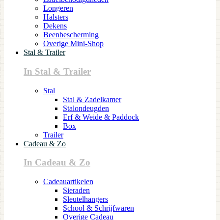
Longeren
Halsters
Dekens
Beenbescherming
Overige Mini-Shop
Stal & Trailer
In Stal & Trailer
Stal
Stal & Zadelkamer
Stalondeugden
Erf & Weide & Paddock
Box
Trailer
Cadeau & Zo
In Cadeau & Zo
Cadeauartikelen
Sieraden
Sleutelhangers
School & Schrijfwaren
Overige Cadeau