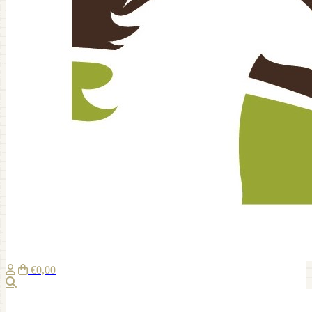
€0,00
Zoeken