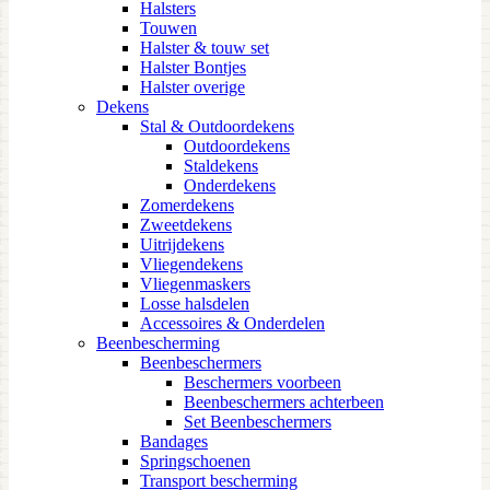
Halsters
Touwen
Halster & touw set
Halster Bontjes
Halster overige
Dekens
Stal & Outdoordekens
Outdoordekens
Staldekens
Onderdekens
Zomerdekens
Zweetdekens
Uitrijdekens
Vliegendekens
Vliegenmaskers
Losse halsdelen
Accessoires & Onderdelen
Beenbescherming
Beenbeschermers
Beschermers voorbeen
Beenbeschermers achterbeen
Set Beenbeschermers
Bandages
Springschoenen
Transport bescherming