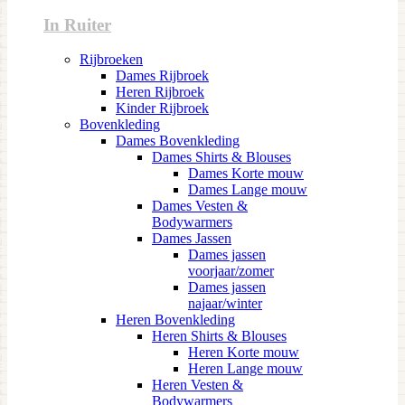
In Ruiter
Rijbroeken
Dames Rijbroek
Heren Rijbroek
Kinder Rijbroek
Bovenkleding
Dames Bovenkleding
Dames Shirts & Blouses
Dames Korte mouw
Dames Lange mouw
Dames Vesten &
Bodywarmers
Dames Jassen
Dames jassen
voorjaar/zomer
Dames jassen
najaar/winter
Heren Bovenkleding
Heren Shirts & Blouses
Heren Korte mouw
Heren Lange mouw
Heren Vesten &
Bodywarmers