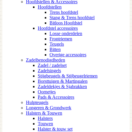
Hoofdstellen & Accessoires
Hoofdstellen
Trens hoofdstel
Stang & Trens hoofdstel
Bitloos Hoofdstel
Hoofdstel accessoires
Losse onderdelen
Frontriemen
Teugels
Bitten
Overige accessoires
Zadelbenodigdheden
Zadel / zadelset
Zadelsingels
Stijgbeugels & Stijbeugelriemen
Borsttuigen & Martingalen
Zadeldekjes & Sjabrakken
Oornetjes
Pads & Accessoires
Hulpteugels
Longeren & Grondwerk
Halsters & Touwen
Halsters
Touwen
Halster & touw set