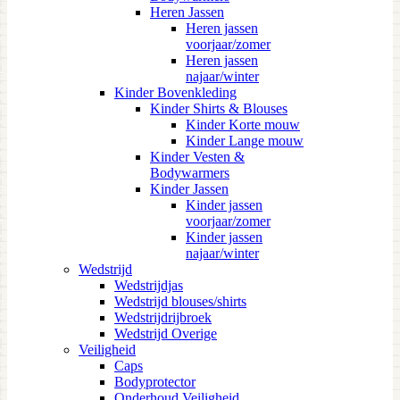
Heren Jassen
Heren jassen
voorjaar/zomer
Heren jassen
najaar/winter
Kinder Bovenkleding
Kinder Shirts & Blouses
Kinder Korte mouw
Kinder Lange mouw
Kinder Vesten &
Bodywarmers
Kinder Jassen
Kinder jassen
voorjaar/zomer
Kinder jassen
najaar/winter
Wedstrijd
Wedstrijdjas
Wedstrijd blouses/shirts
Wedstrijdrijbroek
Wedstrijd Overige
Veiligheid
Caps
Bodyprotector
Onderhoud Veiligheid