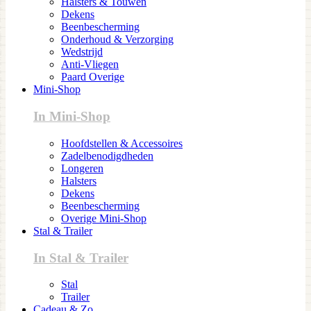
Halsters & Touwen
Dekens
Beenbescherming
Onderhoud & Verzorging
Wedstrijd
Anti-Vliegen
Paard Overige
Mini-Shop
In Mini-Shop
Hoofdstellen & Accessoires
Zadelbenodigdheden
Longeren
Halsters
Dekens
Beenbescherming
Overige Mini-Shop
Stal & Trailer
In Stal & Trailer
Stal
Trailer
Cadeau & Zo