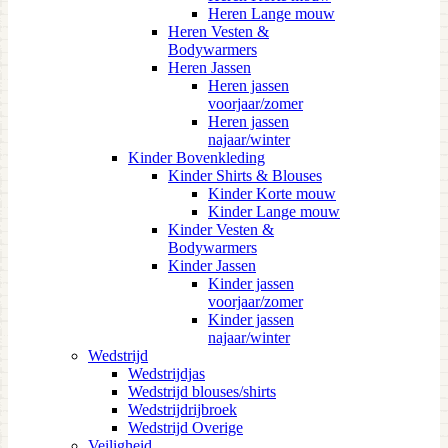
Heren Lange mouw
Heren Vesten &
Bodywarmers
Heren Jassen
Heren jassen
voorjaar/zomer
Heren jassen
najaar/winter
Kinder Bovenkleding
Kinder Shirts & Blouses
Kinder Korte mouw
Kinder Lange mouw
Kinder Vesten &
Bodywarmers
Kinder Jassen
Kinder jassen
voorjaar/zomer
Kinder jassen
najaar/winter
Wedstrijd
Wedstrijdjas
Wedstrijd blouses/shirts
Wedstrijdrijbroek
Wedstrijd Overige
Veiligheid