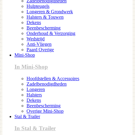
Zadelbenodigdheden
Hulpteugels
Longeren & Grondwerk
Halsters & Touwen
Dekens
Beenbescherming
Onderhoud & Verzorging
Wedstrijd
Anti-Vliegen
Paard Overige
Mini-Shop
In Mini-Shop
Hoofdstellen & Accessoires
Zadelbenodigdheden
Longeren
Halsters
Dekens
Beenbescherming
Overige Mini-Shop
Stal & Trailer
In Stal & Trailer