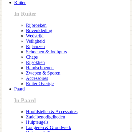
Ruiter
In Ruiter
Rijbroeken
Bovenkleding
Wedstrijd
Veiligheid
Rijlaarzen
Schoenen & Jodhpurs
Chaps
Rijsokken
Handschoenen
Zwepen & Sporen
Accessoires
Ruiter Overige
Paard
In Paard
Hoofdstellen & Accessoires
Zadelbenodigdheden
Hulpteugels
Longeren & Grondwerk