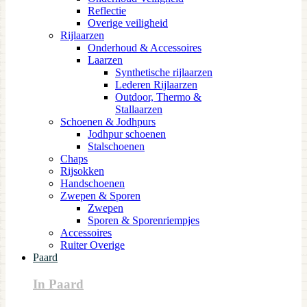
Reflectie
Overige veiligheid
Rijlaarzen
Onderhoud & Accessoires
Laarzen
Synthetische rijlaarzen
Lederen Rijlaarzen
Outdoor, Thermo &
Stallaarzen
Schoenen & Jodhpurs
Jodhpur schoenen
Stalschoenen
Chaps
Rijsokken
Handschoenen
Zwepen & Sporen
Zwepen
Sporen & Sporenriempjes
Accessoires
Ruiter Overige
Paard
In Paard