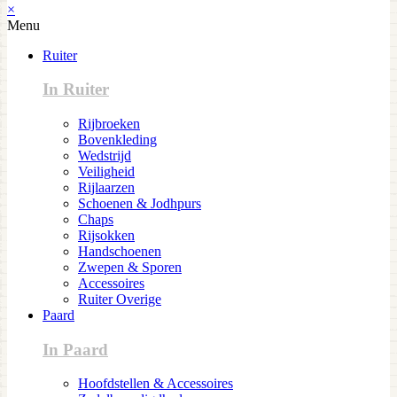
×
Menu
Ruiter
In Ruiter
Rijbroeken
Bovenkleding
Wedstrijd
Veiligheid
Rijlaarzen
Schoenen & Jodhpurs
Chaps
Rijsokken
Handschoenen
Zwepen & Sporen
Accessoires
Ruiter Overige
Paard
In Paard
Hoofdstellen & Accessoires