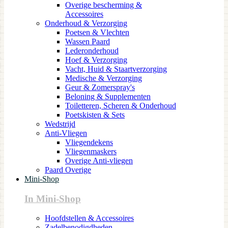
Overige bescherming &
Accessoires
Onderhoud & Verzorging
Poetsen & Vlechten
Wassen Paard
Lederonderhoud
Hoef & Verzorging
Vacht, Huid & Staartverzorging
Medische & Verzorging
Geur & Zomerspray's
Beloning & Supplementen
Toiletteren, Scheren & Onderhoud
Poetskisten & Sets
Wedstrijd
Anti-Vliegen
Vliegendekens
Vliegenmaskers
Overige Anti-vliegen
Paard Overige
Mini-Shop
In Mini-Shop
Hoofdstellen & Accessoires
Zadelbenodigdheden