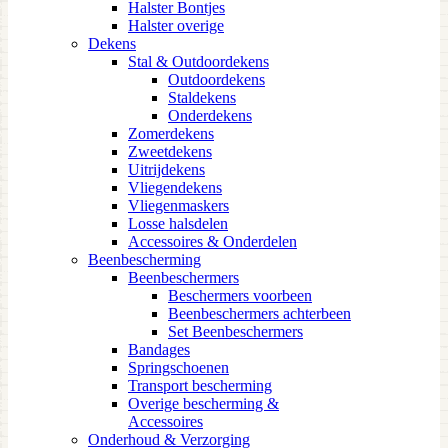
Halster Bontjes
Halster overige
Dekens
Stal & Outdoordekens
Outdoordekens
Staldekens
Onderdekens
Zomerdekens
Zweetdekens
Uitrijdekens
Vliegendekens
Vliegenmaskers
Losse halsdelen
Accessoires & Onderdelen
Beenbescherming
Beenbeschermers
Beschermers voorbeen
Beenbeschermers achterbeen
Set Beenbeschermers
Bandages
Springschoenen
Transport bescherming
Overige bescherming &
Accessoires
Onderhoud & Verzorging