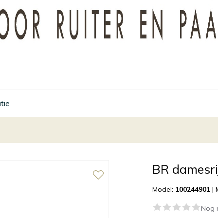
tie
BR damesrij
Model:
100244901
|
Nog 