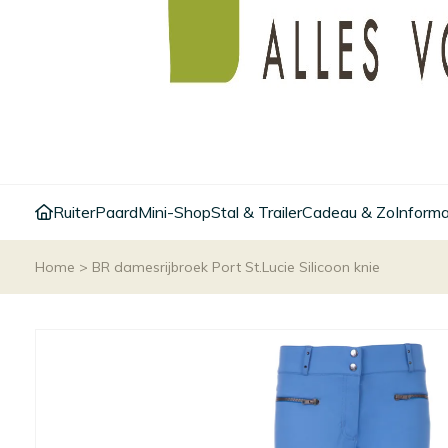
Ruiter
Paard
Mini-Shop
Stal & Trailer
Cadeau & Zo
Informa
Home
>
BR damesrijbroek Port St.Lucie Silicoon knie