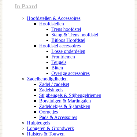
In Paard
Hoofdstellen & Accessoires
Hoofdstellen
Trens hoofdstel
Stang & Trens hoofdstel
Bitloos Hoofdstel
Hoofdstel accessoires
Losse onderdelen
Frontriemen
Teugels
Bitten
Overige accessoires
Zadelbenodigdheden
Zadel / zadelset
Zadelsingels
Stijgbeugels & Stijbeugelriemen
Borsttuigen & Martingalen
Zadeldekjes & Sjabrakken
Oornetjes
Pads & Accessoires
Hulpteugels
Longeren & Grondwerk
Halsters & Touwen