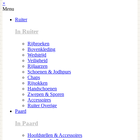
×
Menu
Ruiter
In Ruiter
Rijbroeken
Bovenkleding
Wedstrijd
Veiligheid
Rijlaarzen
Schoenen & Jodhpurs
Chaps
Rijsokken
Handschoenen
Zwepen & Sporen
Accessoires
Ruiter Overige
Paard
In Paard
Hoofdstellen & Accessoires