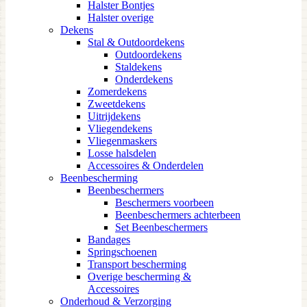
Halster Bontjes
Halster overige
Dekens
Stal & Outdoordekens
Outdoordekens
Staldekens
Onderdekens
Zomerdekens
Zweetdekens
Uitrijdekens
Vliegendekens
Vliegenmaskers
Losse halsdelen
Accessoires & Onderdelen
Beenbescherming
Beenbeschermers
Beschermers voorbeen
Beenbeschermers achterbeen
Set Beenbeschermers
Bandages
Springschoenen
Transport bescherming
Overige bescherming &
Accessoires
Onderhoud & Verzorging