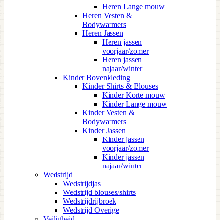
Heren Lange mouw
Heren Vesten &
Bodywarmers
Heren Jassen
Heren jassen
voorjaar/zomer
Heren jassen
najaar/winter
Kinder Bovenkleding
Kinder Shirts & Blouses
Kinder Korte mouw
Kinder Lange mouw
Kinder Vesten &
Bodywarmers
Kinder Jassen
Kinder jassen
voorjaar/zomer
Kinder jassen
najaar/winter
Wedstrijd
Wedstrijdjas
Wedstrijd blouses/shirts
Wedstrijdrijbroek
Wedstrijd Overige
Veiligheid