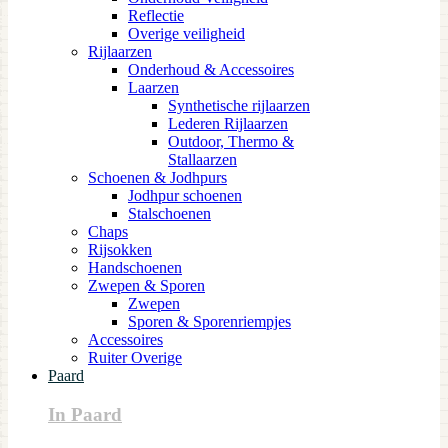
Reflectie
Overige veiligheid
Rijlaarzen
Onderhoud & Accessoires
Laarzen
Synthetische rijlaarzen
Lederen Rijlaarzen
Outdoor, Thermo &
Stallaarzen
Schoenen & Jodhpurs
Jodhpur schoenen
Stalschoenen
Chaps
Rijsokken
Handschoenen
Zwepen & Sporen
Zwepen
Sporen & Sporenriempjes
Accessoires
Ruiter Overige
Paard
In Paard