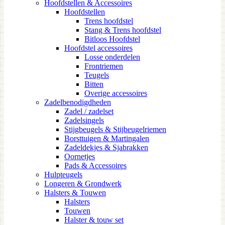
Hoofdstellen & Accessoires
Hoofdstellen
Trens hoofdstel
Stang & Trens hoofdstel
Bitloos Hoofdstel
Hoofdstel accessoires
Losse onderdelen
Frontriemen
Teugels
Bitten
Overige accessoires
Zadelbenodigdheden
Zadel / zadelset
Zadelsingels
Stijgbeugels & Stijbeugelriemen
Borsttuigen & Martingalen
Zadeldekjes & Sjabrakken
Oornetjes
Pads & Accessoires
Hulpteugels
Longeren & Grondwerk
Halsters & Touwen
Halsters
Touwen
Halster & touw set