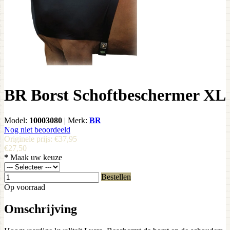
BR Borst Schoftbeschermer XL
Model:
10003080
|
Merk:
BR
Nog niet beoordeeld
Originele prijs:
€37,95
€27,50
*
Maak uw keuze
Bestellen
Op voorraad
Omschrijving