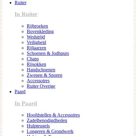
Ruiter
In Ruiter
Rijbroeken
Bovenkleding
Wedstrijd
Veiligheid
Rijlaarzen
Schoenen & Jodhpurs
Chaps
Rijsokken
Handschoenen
Zwepen & Sporen
Accessoires
Ruiter Overige
Paard
In Paard
Hoofdstellen & Accessoires
Zadelbenodigdheden
Hulpteugels
Longeren & Grondwerk