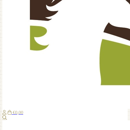
€0,00
Zoeken