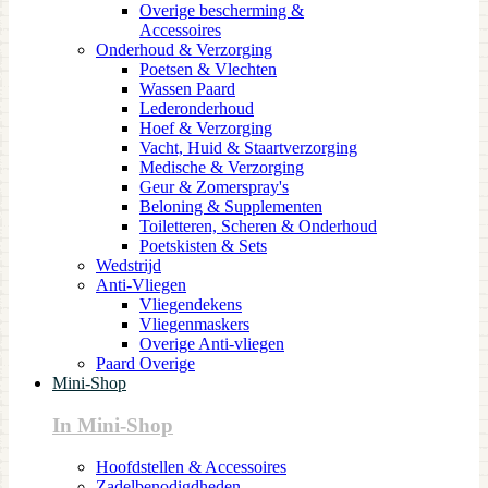
Overige bescherming &
Accessoires
Onderhoud & Verzorging
Poetsen & Vlechten
Wassen Paard
Lederonderhoud
Hoef & Verzorging
Vacht, Huid & Staartverzorging
Medische & Verzorging
Geur & Zomerspray's
Beloning & Supplementen
Toiletteren, Scheren & Onderhoud
Poetskisten & Sets
Wedstrijd
Anti-Vliegen
Vliegendekens
Vliegenmaskers
Overige Anti-vliegen
Paard Overige
Mini-Shop
In Mini-Shop
Hoofdstellen & Accessoires
Zadelbenodigdheden