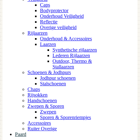
Caps
Bodyprotector
Onderhoud Veiligheid
Reflectie
Overige veiligheid
Rijlaarzen
Onderhoud & Accessoires
Laarzen
Synthetische rijlaarzen
Lederen Rijlaarzen
Outdoor, Thermo &
Stallaarzen
Schoenen & Jodhpurs
Jodhpur schoenen
Stalschoenen
Chaps
Rijsokken
Handschoenen
Zwepen & Sporen
Zwepen
Sporen & Sporenriempjes
Accessoires
Ruiter Overige
Paard