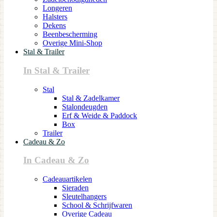
Longeren
Halsters
Dekens
Beenbescherming
Overige Mini-Shop
Stal & Trailer
In Stal & Trailer
Stal
Stal & Zadelkamer
Stalondeugden
Erf & Weide & Paddock
Box
Trailer
Cadeau & Zo
In Cadeau & Zo
Cadeauartikelen
Sieraden
Sleutelhangers
School & Schrijfwaren
Overige Cadeau