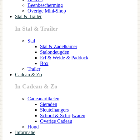
Beenbescherming
Overige Mini-Shop
Stal & Trailer
In Stal & Trailer
Stal
Stal & Zadelkamer
Stalondeugden
Erf & Weide & Paddock
Box
Trailer
Cadeau & Zo
In Cadeau & Zo
Cadeauartikelen
Sieraden
Sleutelhangers
School & Schrijfwaren
Overige Cadeau
Hond
Informatie