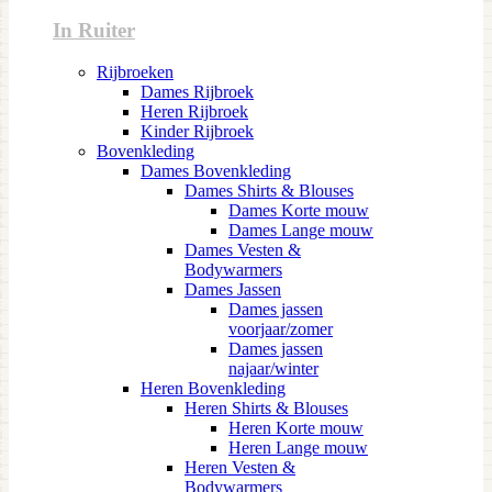
In Ruiter
Rijbroeken
Dames Rijbroek
Heren Rijbroek
Kinder Rijbroek
Bovenkleding
Dames Bovenkleding
Dames Shirts & Blouses
Dames Korte mouw
Dames Lange mouw
Dames Vesten &
Bodywarmers
Dames Jassen
Dames jassen
voorjaar/zomer
Dames jassen
najaar/winter
Heren Bovenkleding
Heren Shirts & Blouses
Heren Korte mouw
Heren Lange mouw
Heren Vesten &
Bodywarmers