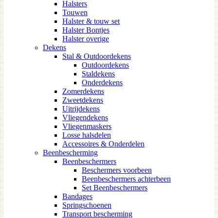
Halsters
Touwen
Halster & touw set
Halster Bontjes
Halster overige
Dekens
Stal & Outdoordekens
Outdoordekens
Staldekens
Onderdekens
Zomerdekens
Zweetdekens
Uitrijdekens
Vliegendekens
Vliegenmaskers
Losse halsdelen
Accessoires & Onderdelen
Beenbescherming
Beenbeschermers
Beschermers voorbeen
Beenbeschermers achterbeen
Set Beenbeschermers
Bandages
Springschoenen
Transport bescherming