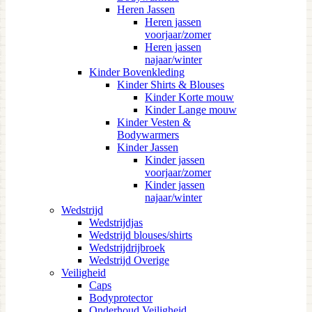
Heren Jassen
Heren jassen
voorjaar/zomer
Heren jassen
najaar/winter
Kinder Bovenkleding
Kinder Shirts & Blouses
Kinder Korte mouw
Kinder Lange mouw
Kinder Vesten &
Bodywarmers
Kinder Jassen
Kinder jassen
voorjaar/zomer
Kinder jassen
najaar/winter
Wedstrijd
Wedstrijdjas
Wedstrijd blouses/shirts
Wedstrijdrijbroek
Wedstrijd Overige
Veiligheid
Caps
Bodyprotector
Onderhoud Veiligheid