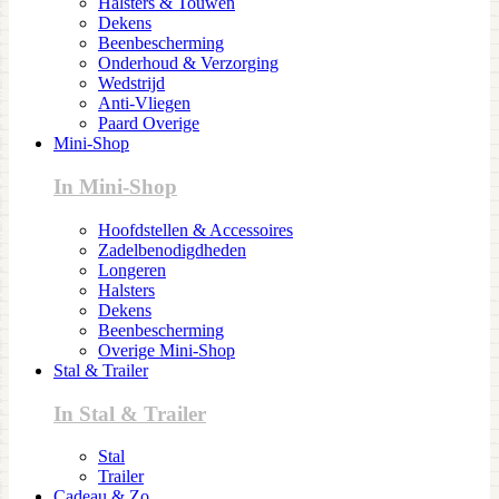
Halsters & Touwen
Dekens
Beenbescherming
Onderhoud & Verzorging
Wedstrijd
Anti-Vliegen
Paard Overige
Mini-Shop
In Mini-Shop
Hoofdstellen & Accessoires
Zadelbenodigdheden
Longeren
Halsters
Dekens
Beenbescherming
Overige Mini-Shop
Stal & Trailer
In Stal & Trailer
Stal
Trailer
Cadeau & Zo