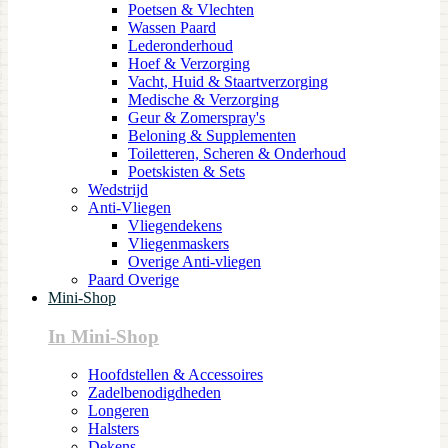
Poetsen & Vlechten
Wassen Paard
Lederonderhoud
Hoef & Verzorging
Vacht, Huid & Staartverzorging
Medische & Verzorging
Geur & Zomerspray's
Beloning & Supplementen
Toiletteren, Scheren & Onderhoud
Poetskisten & Sets
Wedstrijd
Anti-Vliegen
Vliegendekens
Vliegenmaskers
Overige Anti-vliegen
Paard Overige
Mini-Shop
In Mini-Shop
Hoofdstellen & Accessoires
Zadelbenodigdheden
Longeren
Halsters
Dekens