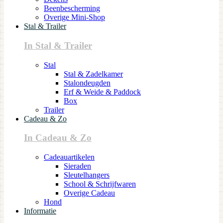
Beenbescherming
Overige Mini-Shop
Stal & Trailer
In Stal & Trailer
Stal
Stal & Zadelkamer
Stalondeugden
Erf & Weide & Paddock
Box
Trailer
Cadeau & Zo
In Cadeau & Zo
Cadeauartikelen
Sieraden
Sleutelhangers
School & Schrijfwaren
Overige Cadeau
Hond
Informatie