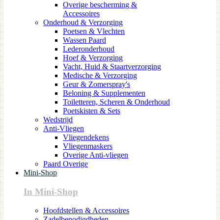
Overige bescherming &
Accessoires
Onderhoud & Verzorging
Poetsen & Vlechten
Wassen Paard
Lederonderhoud
Hoef & Verzorging
Vacht, Huid & Staartverzorging
Medische & Verzorging
Geur & Zomerspray's
Beloning & Supplementen
Toiletteren, Scheren & Onderhoud
Poetskisten & Sets
Wedstrijd
Anti-Vliegen
Vliegendekens
Vliegenmaskers
Overige Anti-vliegen
Paard Overige
Mini-Shop
In Mini-Shop
Hoofdstellen & Accessoires
Zadelbenodigdheden