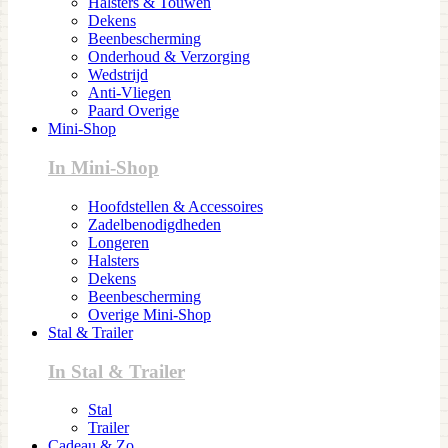
Halsters & Touwen
Dekens
Beenbescherming
Onderhoud & Verzorging
Wedstrijd
Anti-Vliegen
Paard Overige
Mini-Shop
In Mini-Shop
Hoofdstellen & Accessoires
Zadelbenodigdheden
Longeren
Halsters
Dekens
Beenbescherming
Overige Mini-Shop
Stal & Trailer
In Stal & Trailer
Stal
Trailer
Cadeau & Zo