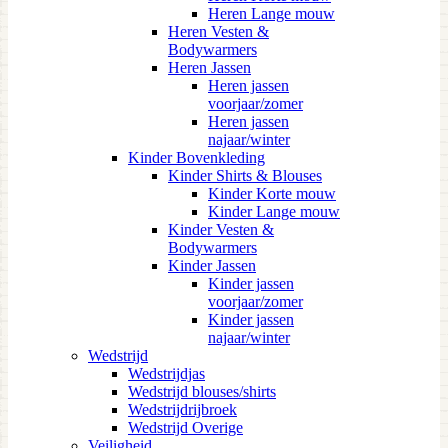
Heren Lange mouw
Heren Vesten &
Bodywarmers
Heren Jassen
Heren jassen
voorjaar/zomer
Heren jassen
najaar/winter
Kinder Bovenkleding
Kinder Shirts & Blouses
Kinder Korte mouw
Kinder Lange mouw
Kinder Vesten &
Bodywarmers
Kinder Jassen
Kinder jassen
voorjaar/zomer
Kinder jassen
najaar/winter
Wedstrijd
Wedstrijdjas
Wedstrijd blouses/shirts
Wedstrijdrijbroek
Wedstrijd Overige
Veiligheid