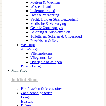
Poetsen & Vlechten
Wassen Paard
Lederonderhoud
Hoef & Verzorging
Vacht, Huid & Staartverzorging
Medische & Verzorging
Geur & Zomerspray's
Beloning & Supplementen
Toiletteren, Scheren & Onderhoud
Poetskisten & Sets
Wedstrijd
Anti-Vliegen
Vliegendekens
Vliegenmaskers
Overige Anti-vliegen
Paard Overige
Mini-Shop
In Mini-Shop
Hoofdstellen & Accessoires
Zadelbenodigdheden
Longeren
Halsters
Dekens