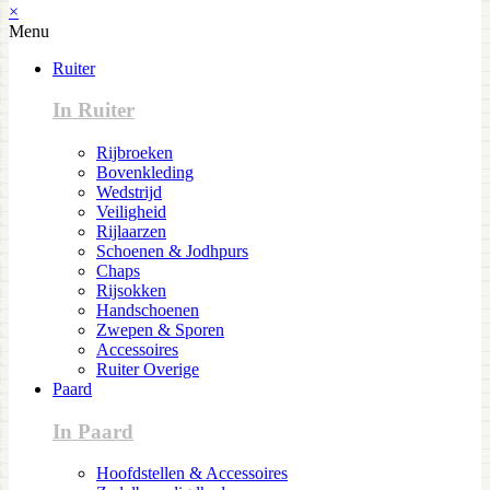
×
Menu
Ruiter
In Ruiter
Rijbroeken
Bovenkleding
Wedstrijd
Veiligheid
Rijlaarzen
Schoenen & Jodhpurs
Chaps
Rijsokken
Handschoenen
Zwepen & Sporen
Accessoires
Ruiter Overige
Paard
In Paard
Hoofdstellen & Accessoires