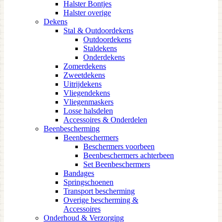
Halster Bontjes
Halster overige
Dekens
Stal & Outdoordekens
Outdoordekens
Staldekens
Onderdekens
Zomerdekens
Zweetdekens
Uitrijdekens
Vliegendekens
Vliegenmaskers
Losse halsdelen
Accessoires & Onderdelen
Beenbescherming
Beenbeschermers
Beschermers voorbeen
Beenbeschermers achterbeen
Set Beenbeschermers
Bandages
Springschoenen
Transport bescherming
Overige bescherming &
Accessoires
Onderhoud & Verzorging