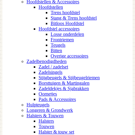
Hoofdstellen & Accessoires
Hoofdstellen
Trens hoofdstel
Stang & Trens hoofdstel
Bitloos Hoofdstel
Hoofdstel accessoires
Losse onderdelen
Frontriemen
Teugels
Bitten
Overige accessoires
Zadelbenodigdheden
Zadel / zadelset
Zadelsingels
Stijgbeugels & Stijbeugelriemen
Borsttuigen & Martingalen
Zadeldekjes & Sjabrakken
Oornetjes
Pads & Accessoires
Hulpteugels
Longeren & Grondwerk
Halsters & Touwen
Halsters
Touwen
Halster & touw set