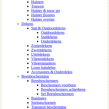
Halsters
Touwen
Halster & touw set
Halster Bontjes
Halster overige
Dekens
Stal & Outdoordekens
Outdoordekens
Staldekens
Onderdekens
Zomerdekens
Zweetdekens
Uitrijdekens
Vliegendekens
Vliegenmaskers
Losse halsdelen
Accessoires & Onderdelen
Beenbescherming
Beenbeschermers
Beschermers voorbeen
Beenbeschermers achterbeen
Set Beenbeschermers
Bandages
Springschoenen
Transport bescherming