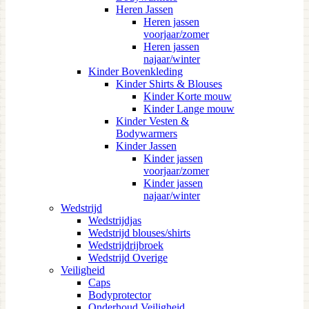
Heren Jassen
Heren jassen
voorjaar/zomer
Heren jassen
najaar/winter
Kinder Bovenkleding
Kinder Shirts & Blouses
Kinder Korte mouw
Kinder Lange mouw
Kinder Vesten &
Bodywarmers
Kinder Jassen
Kinder jassen
voorjaar/zomer
Kinder jassen
najaar/winter
Wedstrijd
Wedstrijdjas
Wedstrijd blouses/shirts
Wedstrijdrijbroek
Wedstrijd Overige
Veiligheid
Caps
Bodyprotector
Onderhoud Veiligheid