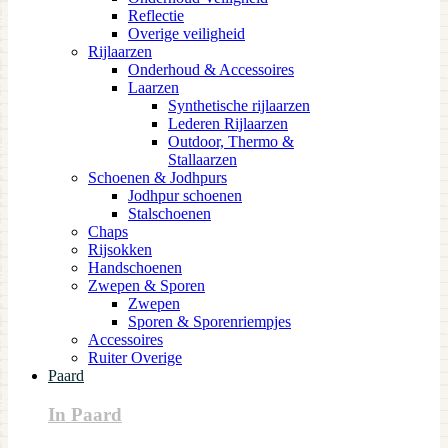
Reflectie
Overige veiligheid
Rijlaarzen
Onderhoud & Accessoires
Laarzen
Synthetische rijlaarzen
Lederen Rijlaarzen
Outdoor, Thermo &
Stallaarzen
Schoenen & Jodhpurs
Jodhpur schoenen
Stalschoenen
Chaps
Rijsokken
Handschoenen
Zwepen & Sporen
Zwepen
Sporen & Sporenriempjes
Accessoires
Ruiter Overige
Paard
In Paard