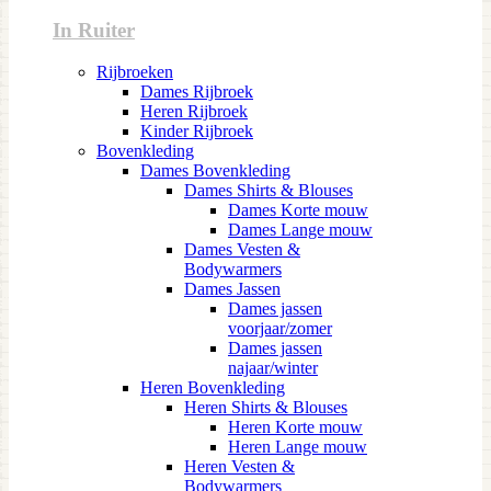
In Ruiter
Rijbroeken
Dames Rijbroek
Heren Rijbroek
Kinder Rijbroek
Bovenkleding
Dames Bovenkleding
Dames Shirts & Blouses
Dames Korte mouw
Dames Lange mouw
Dames Vesten &
Bodywarmers
Dames Jassen
Dames jassen
voorjaar/zomer
Dames jassen
najaar/winter
Heren Bovenkleding
Heren Shirts & Blouses
Heren Korte mouw
Heren Lange mouw
Heren Vesten &
Bodywarmers