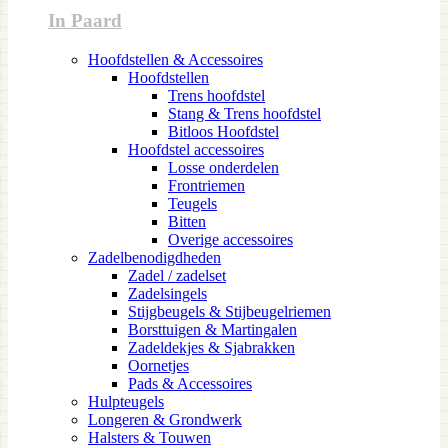
In Paard
Hoofdstellen & Accessoires
Hoofdstellen
Trens hoofdstel
Stang & Trens hoofdstel
Bitloos Hoofdstel
Hoofdstel accessoires
Losse onderdelen
Frontriemen
Teugels
Bitten
Overige accessoires
Zadelbenodigdheden
Zadel / zadelset
Zadelsingels
Stijgbeugels & Stijbeugelriemen
Borsttuigen & Martingalen
Zadeldekjes & Sjabrakken
Oornetjes
Pads & Accessoires
Hulpteugels
Longeren & Grondwerk
Halsters & Touwen