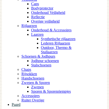
Caps
Bodyprotector
Onderhoud Veiligheid
Reflectie
Overige veiligheid
Rijlaarzen
Onderhoud & Accessoires
Laarzen
Synthetische rijlaarzen
Lederen Rijlaarzen
Outdoor, Thermo &
Stallaarzen
Schoenen & Jodhpurs
Jodhpur schoenen
Stalschoenen
Chaps
Rijsokken
Handschoenen
Zwepen & Sporen
Zwepen
Sporen & Sporenriempjes
Accessoires
Ruiter Overige
Paard