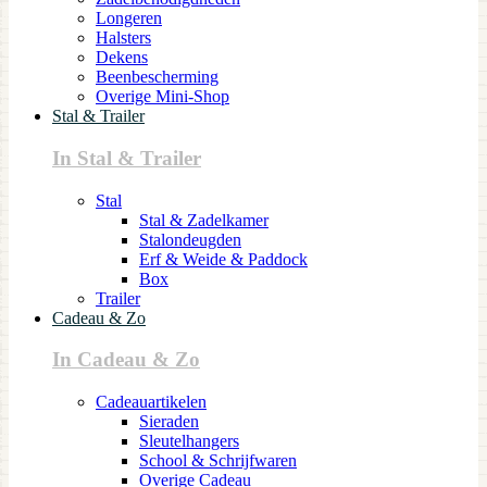
Longeren
Halsters
Dekens
Beenbescherming
Overige Mini-Shop
Stal & Trailer
In Stal & Trailer
Stal
Stal & Zadelkamer
Stalondeugden
Erf & Weide & Paddock
Box
Trailer
Cadeau & Zo
In Cadeau & Zo
Cadeauartikelen
Sieraden
Sleutelhangers
School & Schrijfwaren
Overige Cadeau