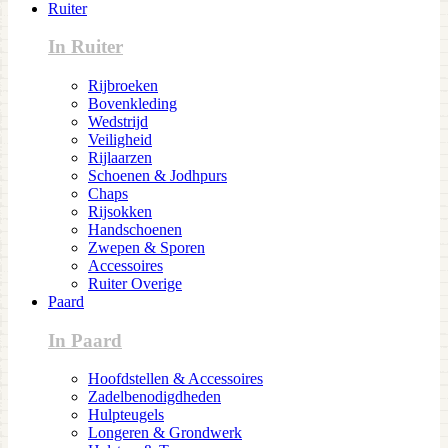
Ruiter
In Ruiter
Rijbroeken
Bovenkleding
Wedstrijd
Veiligheid
Rijlaarzen
Schoenen & Jodhpurs
Chaps
Rijsokken
Handschoenen
Zwepen & Sporen
Accessoires
Ruiter Overige
Paard
In Paard
Hoofdstellen & Accessoires
Zadelbenodigdheden
Hulpteugels
Longeren & Grondwerk