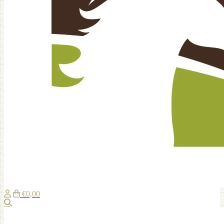
€0,00
Zoeken