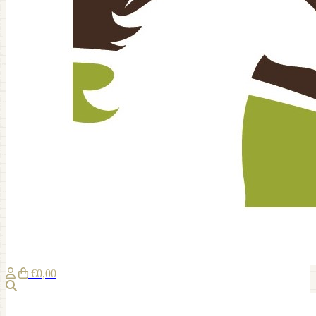
€0,00
Zoeken