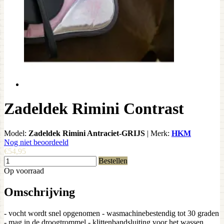
Zadeldek Rimini Contrast
Model:
Zadeldek Rimini Antraciet-GRIJS
|
Merk:
HKM
Nog niet beoordeeld
€54,95
Bestellen
Op voorraad
Omschrijving
- vocht wordt snel opgenomen - wasmachinebestendig tot 30 graden
- mag in de droogtrommel - klittenbandsluiting voor het wassen