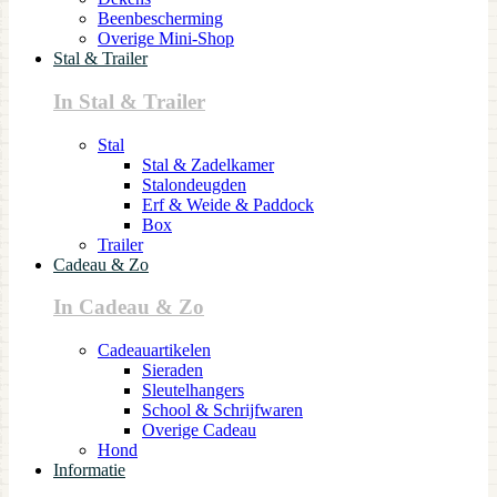
Beenbescherming
Overige Mini-Shop
Stal & Trailer
In Stal & Trailer
Stal
Stal & Zadelkamer
Stalondeugden
Erf & Weide & Paddock
Box
Trailer
Cadeau & Zo
In Cadeau & Zo
Cadeauartikelen
Sieraden
Sleutelhangers
School & Schrijfwaren
Overige Cadeau
Hond
Informatie