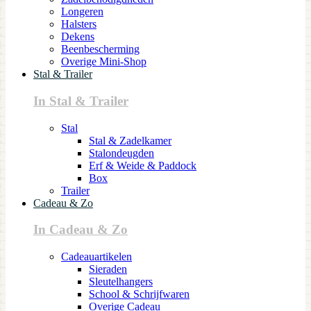
Longeren
Halsters
Dekens
Beenbescherming
Overige Mini-Shop
Stal & Trailer
In Stal & Trailer
Stal
Stal & Zadelkamer
Stalondeugden
Erf & Weide & Paddock
Box
Trailer
Cadeau & Zo
In Cadeau & Zo
Cadeauartikelen
Sieraden
Sleutelhangers
School & Schrijfwaren
Overige Cadeau