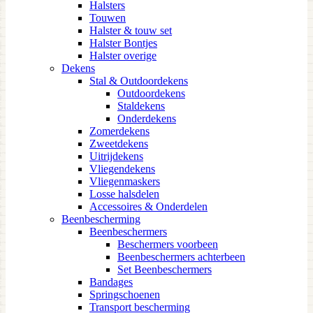
Halsters
Touwen
Halster & touw set
Halster Bontjes
Halster overige
Dekens
Stal & Outdoordekens
Outdoordekens
Staldekens
Onderdekens
Zomerdekens
Zweetdekens
Uitrijdekens
Vliegendekens
Vliegenmaskers
Losse halsdelen
Accessoires & Onderdelen
Beenbescherming
Beenbeschermers
Beschermers voorbeen
Beenbeschermers achterbeen
Set Beenbeschermers
Bandages
Springschoenen
Transport bescherming