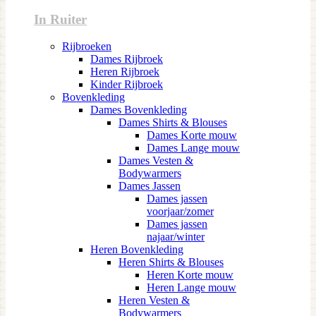
In Ruiter
Rijbroeken
Dames Rijbroek
Heren Rijbroek
Kinder Rijbroek
Bovenkleding
Dames Bovenkleding
Dames Shirts & Blouses
Dames Korte mouw
Dames Lange mouw
Dames Vesten &
Bodywarmers
Dames Jassen
Dames jassen
voorjaar/zomer
Dames jassen
najaar/winter
Heren Bovenkleding
Heren Shirts & Blouses
Heren Korte mouw
Heren Lange mouw
Heren Vesten &
Bodywarmers