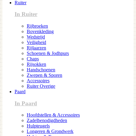
Ruiter
In Ruiter
Rijbroeken
Bovenkleding
Wedstrijd
Veiligheid
Rijlaarzen
Schoenen & Jodhpurs
Chaps
Rijsokken
Handschoenen
Zwepen & Sporen
Accessoires
Ruiter Overige
Paard
In Paard
Hoofdstellen & Accessoires
Zadelbenodigdheden
Hulpteugels
Longeren & Grondwerk