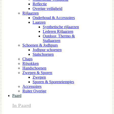
Reflectie
Overige veiligheid
Rijlaarzen
Onderhoud & Accessoires
Laarzen
Synthetische rijlaarzen
Lederen Rijlaarzen
Outdoor, Thermo &
Stallaarzen
Schoenen & Jodhpurs
Jodhpur schoenen
Stalschoenen
Chaps
Rijsokken
Handschoenen
Zwepen & Sporen
Zwepen
Sporen & Sporenriempjes
Accessoires
Ruiter Overige
Paard
In Paard