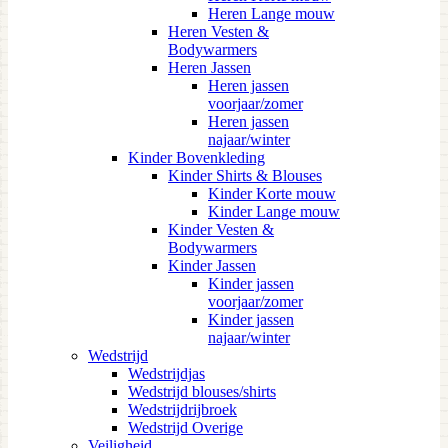
Heren Lange mouw
Heren Vesten &
Bodywarmers
Heren Jassen
Heren jassen
voorjaar/zomer
Heren jassen
najaar/winter
Kinder Bovenkleding
Kinder Shirts & Blouses
Kinder Korte mouw
Kinder Lange mouw
Kinder Vesten &
Bodywarmers
Kinder Jassen
Kinder jassen
voorjaar/zomer
Kinder jassen
najaar/winter
Wedstrijd
Wedstrijdjas
Wedstrijd blouses/shirts
Wedstrijdrijbroek
Wedstrijd Overige
Veiligheid