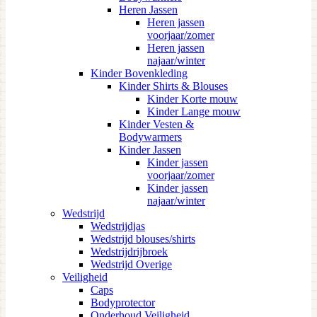
Heren Jassen
Heren jassen
voorjaar/zomer
Heren jassen
najaar/winter
Kinder Bovenkleding
Kinder Shirts & Blouses
Kinder Korte mouw
Kinder Lange mouw
Kinder Vesten &
Bodywarmers
Kinder Jassen
Kinder jassen
voorjaar/zomer
Kinder jassen
najaar/winter
Wedstrijd
Wedstrijdjas
Wedstrijd blouses/shirts
Wedstrijdrijbroek
Wedstrijd Overige
Veiligheid
Caps
Bodyprotector
Onderhoud Veiligheid