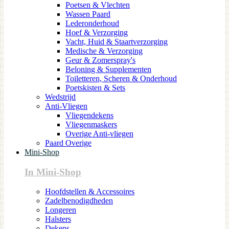
Poetsen & Vlechten
Wassen Paard
Lederonderhoud
Hoef & Verzorging
Vacht, Huid & Staartverzorging
Medische & Verzorging
Geur & Zomerspray's
Beloning & Supplementen
Toiletteren, Scheren & Onderhoud
Poetskisten & Sets
Wedstrijd
Anti-Vliegen
Vliegendekens
Vliegenmaskers
Overige Anti-vliegen
Paard Overige
Mini-Shop
In Mini-Shop
Hoofdstellen & Accessoires
Zadelbenodigdheden
Longeren
Halsters
Dekens