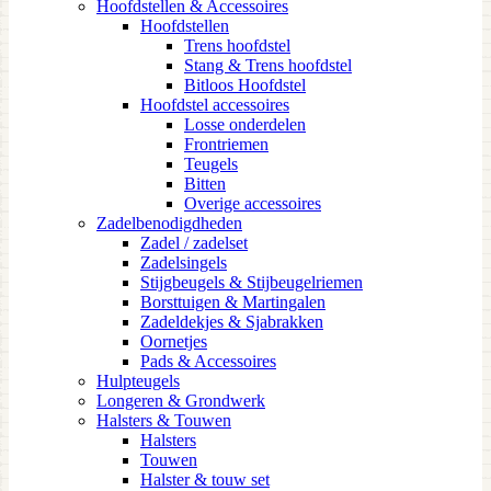
Hoofdstellen & Accessoires
Hoofdstellen
Trens hoofdstel
Stang & Trens hoofdstel
Bitloos Hoofdstel
Hoofdstel accessoires
Losse onderdelen
Frontriemen
Teugels
Bitten
Overige accessoires
Zadelbenodigdheden
Zadel / zadelset
Zadelsingels
Stijgbeugels & Stijbeugelriemen
Borsttuigen & Martingalen
Zadeldekjes & Sjabrakken
Oornetjes
Pads & Accessoires
Hulpteugels
Longeren & Grondwerk
Halsters & Touwen
Halsters
Touwen
Halster & touw set