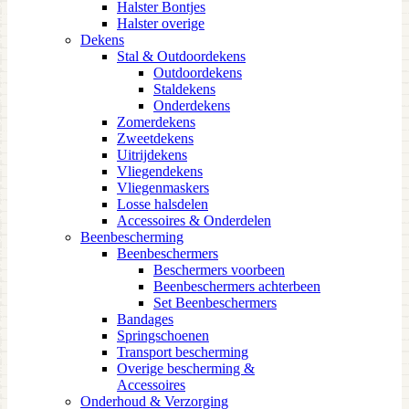
Halster Bontjes
Halster overige
Dekens
Stal & Outdoordekens
Outdoordekens
Staldekens
Onderdekens
Zomerdekens
Zweetdekens
Uitrijdekens
Vliegendekens
Vliegenmaskers
Losse halsdelen
Accessoires & Onderdelen
Beenbescherming
Beenbeschermers
Beschermers voorbeen
Beenbeschermers achterbeen
Set Beenbeschermers
Bandages
Springschoenen
Transport bescherming
Overige bescherming &
Accessoires
Onderhoud & Verzorging