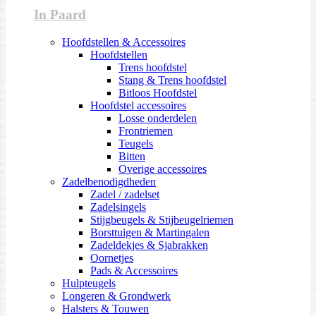
In Paard
Hoofdstellen & Accessoires
Hoofdstellen
Trens hoofdstel
Stang & Trens hoofdstel
Bitloos Hoofdstel
Hoofdstel accessoires
Losse onderdelen
Frontriemen
Teugels
Bitten
Overige accessoires
Zadelbenodigdheden
Zadel / zadelset
Zadelsingels
Stijgbeugels & Stijbeugelriemen
Borsttuigen & Martingalen
Zadeldekjes & Sjabrakken
Oornetjes
Pads & Accessoires
Hulpteugels
Longeren & Grondwerk
Halsters & Touwen