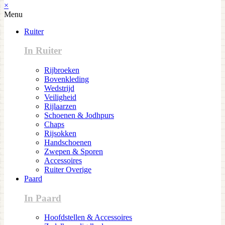
×
Menu
Ruiter
In Ruiter
Rijbroeken
Bovenkleding
Wedstrijd
Veiligheid
Rijlaarzen
Schoenen & Jodhpurs
Chaps
Rijsokken
Handschoenen
Zwepen & Sporen
Accessoires
Ruiter Overige
Paard
In Paard
Hoofdstellen & Accessoires