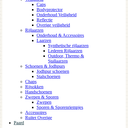
Caps
Bodyprotector
Onderhoud Veiligheid
Reflectie
Overige veiligheid
Rijlaarzen
Onderhoud & Accessoires
Laarzen
Synthetische rijlaarzen
Lederen Rijlaarzen
Outdoor, Thermo &
Stallaarzen
Schoenen & Jodhpurs
Jodhpur schoenen
Stalschoenen
Chaps
Rijsokken
Handschoenen
Zwepen & Sporen
Zwepen
Sporen & Sporenriempjes
Accessoires
Ruiter Overige
Paard