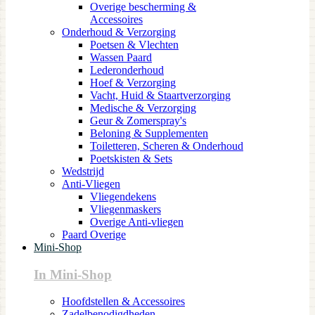
Overige bescherming &
Accessoires
Onderhoud & Verzorging
Poetsen & Vlechten
Wassen Paard
Lederonderhoud
Hoef & Verzorging
Vacht, Huid & Staartverzorging
Medische & Verzorging
Geur & Zomerspray's
Beloning & Supplementen
Toiletteren, Scheren & Onderhoud
Poetskisten & Sets
Wedstrijd
Anti-Vliegen
Vliegendekens
Vliegenmaskers
Overige Anti-vliegen
Paard Overige
Mini-Shop
In Mini-Shop
Hoofdstellen & Accessoires
Zadelbenodigdheden