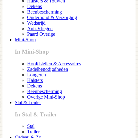
Halsters & Touwen
Dekens
Beenbescherming
Onderhoud & Verzorging
Wedstrijd
Anti-Vliegen
Paard Overige
Mini-Shop
In Mini-Shop
Hoofdstellen & Accessoires
Zadelbenodigdheden
Longeren
Halsters
Dekens
Beenbescherming
Overige Mini-Shop
Stal & Trailer
In Stal & Trailer
Stal
Trailer
Cadeau & Zo