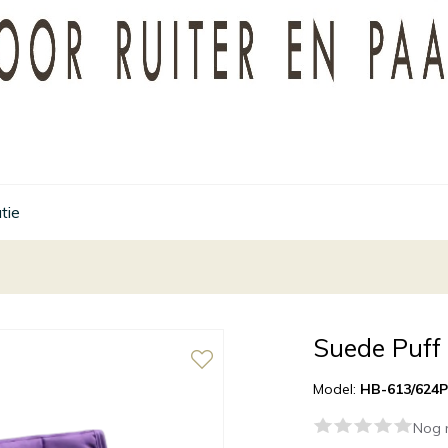
tie
Suede Puff
Model:
HB-613/624P
Nog 