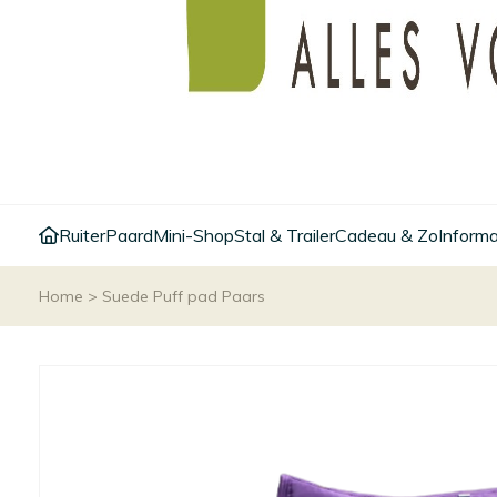
Ruiter
Paard
Mini-Shop
Stal & Trailer
Cadeau & Zo
Informa
Home
>
Suede Puff pad Paars