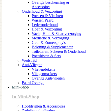
Overige bescherming &
Accessoires
Onderhoud & Verzorging
Poetsen & Vlechten
Wassen Paard
Lederonderhoud
Hoef & Verzorging
Vacht, Huid & Staartverzorging
Medische & Verzorging
Geur & Zomerspray's
Beloning & Supplementen
Toiletteren, Scheren & Onderhoud
Poetskisten & Sets
Wedstrijd
Anti-Vliegen
Vliegendekens
Vliegenmaskers
Overige Anti-vliegen
Paard Overige
Mini-Shop
In Mini-Shop
Hoofdstellen & Accessoires
Zadelbenodigdheden