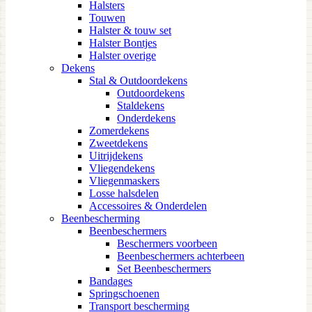
Halsters
Touwen
Halster & touw set
Halster Bontjes
Halster overige
Dekens
Stal & Outdoordekens
Outdoordekens
Staldekens
Onderdekens
Zomerdekens
Zweetdekens
Uitrijdekens
Vliegendekens
Vliegenmaskers
Losse halsdelen
Accessoires & Onderdelen
Beenbescherming
Beenbeschermers
Beschermers voorbeen
Beenbeschermers achterbeen
Set Beenbeschermers
Bandages
Springschoenen
Transport bescherming