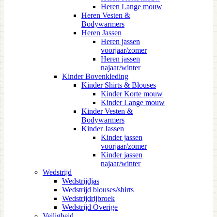
Heren Lange mouw
Heren Vesten &
Bodywarmers
Heren Jassen
Heren jassen
voorjaar/zomer
Heren jassen
najaar/winter
Kinder Bovenkleding
Kinder Shirts & Blouses
Kinder Korte mouw
Kinder Lange mouw
Kinder Vesten &
Bodywarmers
Kinder Jassen
Kinder jassen
voorjaar/zomer
Kinder jassen
najaar/winter
Wedstrijd
Wedstrijdjas
Wedstrijd blouses/shirts
Wedstrijdrijbroek
Wedstrijd Overige
Veiligheid