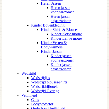
Heren Jassen
Heren jassen
voorjaar/zomer
Heren jassen
najaar/winter
Kinder Bovenkleding
Kinder Shirts & Blouses
Kinder Korte mouw
Kinder Lange mouw
Kinder Vesten &
Bodywarmers
Kinder Jassen
Kinder jassen
voorjaar/zomer
Kinder jassen
najaar/winter
Wedstrijd
Wedstrijdjas
Wedstrijd blouses/shirts
Wedstrijdrijbroek
Wedstrijd Overige
Veiligheid
Caps
Bodyprotector
Onderhoud Veiligheid