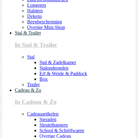
Longeren
Halsters
Dekens
Beenbescherming
Overige Mini-Shop
Stal & Trailer
In Stal & Trailer
Stal
Stal & Zadelkamer
Stalondeugden
Erf & Weide & Paddock
Box
Trailer
Cadeau & Zo
In Cadeau & Zo
Cadeauartikelen
Sieraden
Sleutelhangers
School & Schrijfwaren
Overige Cadeau