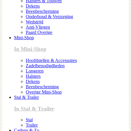
Halsters & Touwen
Dekens
Beenbescherming
Onderhoud & Verzorging
Wedstrijd
Anti-Vliegen
Paard Overige
Mini-Shop
In Mini-Shop
Hoofdstellen & Accessoires
Zadelbenodigdheden
Longeren
Halsters
Dekens
Beenbescherming
Overige Mini-Shop
Stal & Trailer
In Stal & Trailer
Stal
Trailer
Cadeau & Zo