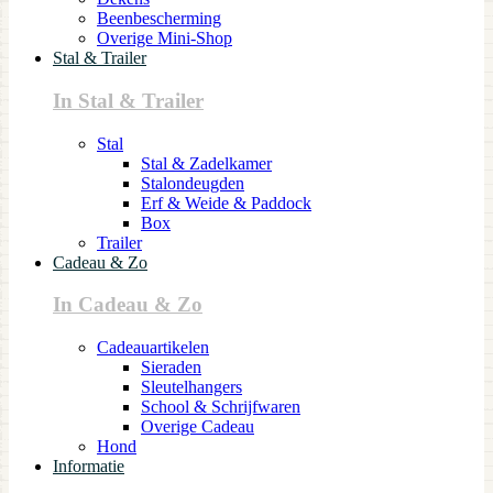
Beenbescherming
Overige Mini-Shop
Stal & Trailer
In Stal & Trailer
Stal
Stal & Zadelkamer
Stalondeugden
Erf & Weide & Paddock
Box
Trailer
Cadeau & Zo
In Cadeau & Zo
Cadeauartikelen
Sieraden
Sleutelhangers
School & Schrijfwaren
Overige Cadeau
Hond
Informatie