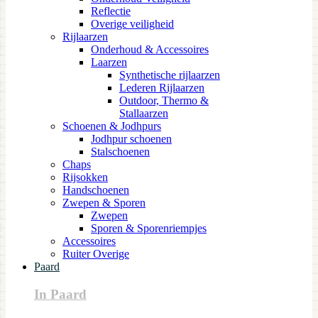
Reflectie
Overige veiligheid
Rijlaarzen
Onderhoud & Accessoires
Laarzen
Synthetische rijlaarzen
Lederen Rijlaarzen
Outdoor, Thermo &
Stallaarzen
Schoenen & Jodhpurs
Jodhpur schoenen
Stalschoenen
Chaps
Rijsokken
Handschoenen
Zwepen & Sporen
Zwepen
Sporen & Sporenriempjes
Accessoires
Ruiter Overige
Paard
In Paard