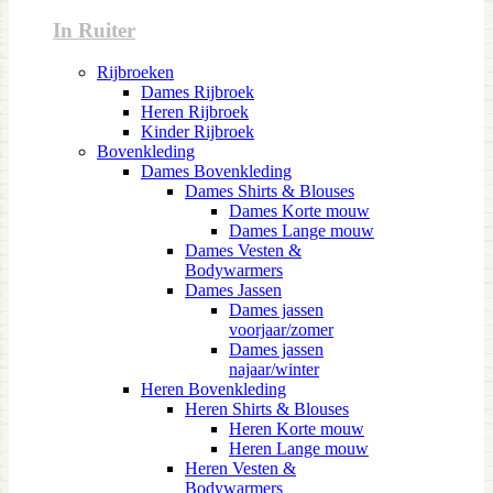
In Ruiter
Rijbroeken
Dames Rijbroek
Heren Rijbroek
Kinder Rijbroek
Bovenkleding
Dames Bovenkleding
Dames Shirts & Blouses
Dames Korte mouw
Dames Lange mouw
Dames Vesten &
Bodywarmers
Dames Jassen
Dames jassen
voorjaar/zomer
Dames jassen
najaar/winter
Heren Bovenkleding
Heren Shirts & Blouses
Heren Korte mouw
Heren Lange mouw
Heren Vesten &
Bodywarmers