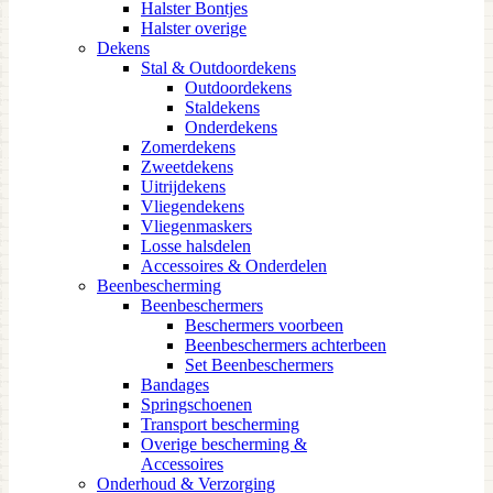
Halster Bontjes
Halster overige
Dekens
Stal & Outdoordekens
Outdoordekens
Staldekens
Onderdekens
Zomerdekens
Zweetdekens
Uitrijdekens
Vliegendekens
Vliegenmaskers
Losse halsdelen
Accessoires & Onderdelen
Beenbescherming
Beenbeschermers
Beschermers voorbeen
Beenbeschermers achterbeen
Set Beenbeschermers
Bandages
Springschoenen
Transport bescherming
Overige bescherming &
Accessoires
Onderhoud & Verzorging