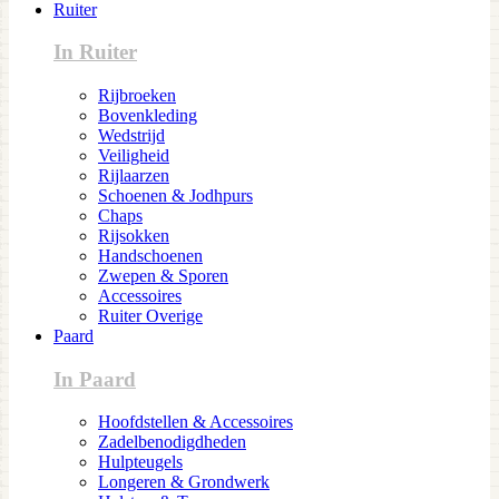
Ruiter
In Ruiter
Rijbroeken
Bovenkleding
Wedstrijd
Veiligheid
Rijlaarzen
Schoenen & Jodhpurs
Chaps
Rijsokken
Handschoenen
Zwepen & Sporen
Accessoires
Ruiter Overige
Paard
In Paard
Hoofdstellen & Accessoires
Zadelbenodigdheden
Hulpteugels
Longeren & Grondwerk