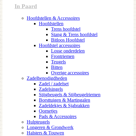
In Paard
Hoofdstellen & Accessoires
Hoofdstellen
Trens hoofdstel
Stang & Trens hoofdstel
Bitloos Hoofdstel
Hoofdstel accessoires
Losse onderdelen
Frontriemen
Teugels
Bitten
Overige accessoires
Zadelbenodigdheden
Zadel / zadelset
Zadelsingels
Stijgbeugels & Stijbeugelriemen
Borsttuigen & Martingalen
Zadeldekjes & Sjabrakken
Oornetjes
Pads & Accessoires
Hulpteugels
Longeren & Grondwerk
Halsters & Touwen