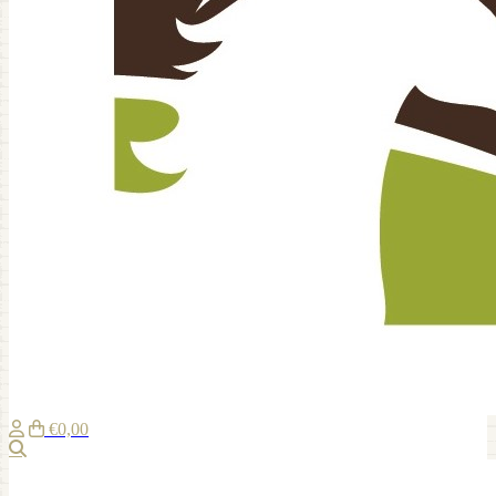
€0,00
Zoeken