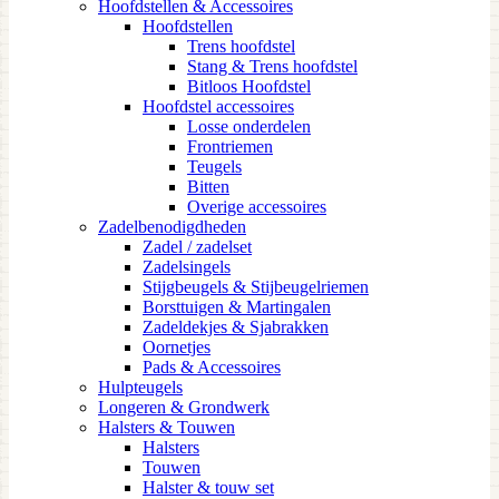
Hoofdstellen & Accessoires
Hoofdstellen
Trens hoofdstel
Stang & Trens hoofdstel
Bitloos Hoofdstel
Hoofdstel accessoires
Losse onderdelen
Frontriemen
Teugels
Bitten
Overige accessoires
Zadelbenodigdheden
Zadel / zadelset
Zadelsingels
Stijgbeugels & Stijbeugelriemen
Borsttuigen & Martingalen
Zadeldekjes & Sjabrakken
Oornetjes
Pads & Accessoires
Hulpteugels
Longeren & Grondwerk
Halsters & Touwen
Halsters
Touwen
Halster & touw set