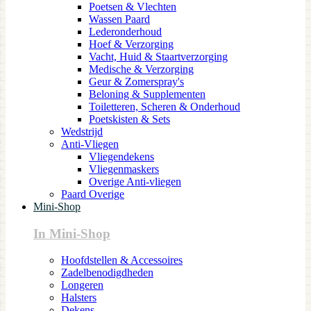
Poetsen & Vlechten
Wassen Paard
Lederonderhoud
Hoef & Verzorging
Vacht, Huid & Staartverzorging
Medische & Verzorging
Geur & Zomerspray's
Beloning & Supplementen
Toiletteren, Scheren & Onderhoud
Poetskisten & Sets
Wedstrijd
Anti-Vliegen
Vliegendekens
Vliegenmaskers
Overige Anti-vliegen
Paard Overige
Mini-Shop
In Mini-Shop
Hoofdstellen & Accessoires
Zadelbenodigdheden
Longeren
Halsters
Dekens