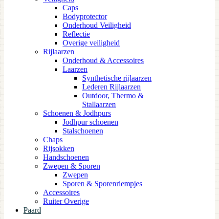
Caps
Bodyprotector
Onderhoud Veiligheid
Reflectie
Overige veiligheid
Rijlaarzen
Onderhoud & Accessoires
Laarzen
Synthetische rijlaarzen
Lederen Rijlaarzen
Outdoor, Thermo &
Stallaarzen
Schoenen & Jodhpurs
Jodhpur schoenen
Stalschoenen
Chaps
Rijsokken
Handschoenen
Zwepen & Sporen
Zwepen
Sporen & Sporenriempjes
Accessoires
Ruiter Overige
Paard