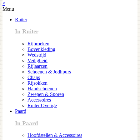
×
Menu
Ruiter
In Ruiter
Rijbroeken
Bovenkleding
Wedstrijd
Veiligheid
Rijlaarzen
Schoenen & Jodhpurs
Chaps
Rijsokken
Handschoenen
Zwepen & Sporen
Accessoires
Ruiter Overige
Paard
In Paard
Hoofdstellen & Accessoires