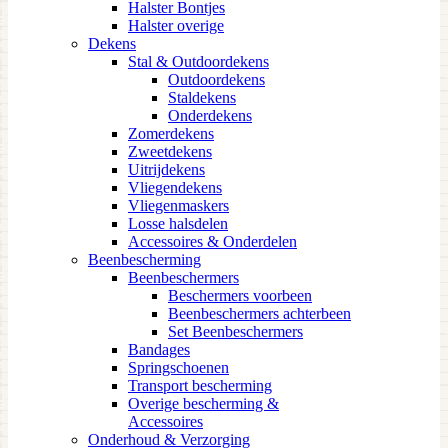
Halster Bontjes
Halster overige
Dekens
Stal & Outdoordekens
Outdoordekens
Staldekens
Onderdekens
Zomerdekens
Zweetdekens
Uitrijdekens
Vliegendekens
Vliegenmaskers
Losse halsdelen
Accessoires & Onderdelen
Beenbescherming
Beenbeschermers
Beschermers voorbeen
Beenbeschermers achterbeen
Set Beenbeschermers
Bandages
Springschoenen
Transport bescherming
Overige bescherming &
Accessoires
Onderhoud & Verzorging