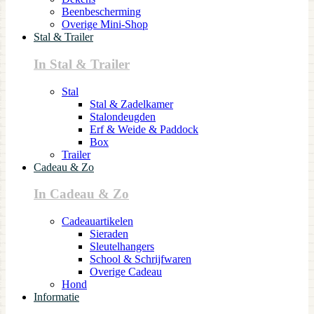
Beenbescherming
Overige Mini-Shop
Stal & Trailer
In Stal & Trailer
Stal
Stal & Zadelkamer
Stalondeugden
Erf & Weide & Paddock
Box
Trailer
Cadeau & Zo
In Cadeau & Zo
Cadeauartikelen
Sieraden
Sleutelhangers
School & Schrijfwaren
Overige Cadeau
Hond
Informatie