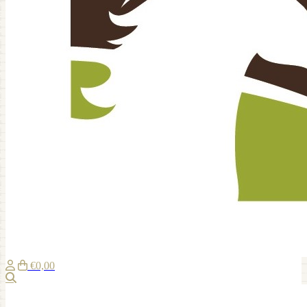
€0,00
Zoeken