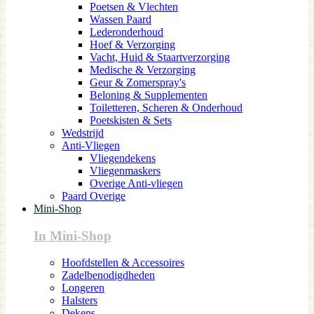
Poetsen & Vlechten
Wassen Paard
Lederonderhoud
Hoef & Verzorging
Vacht, Huid & Staartverzorging
Medische & Verzorging
Geur & Zomerspray's
Beloning & Supplementen
Toiletteren, Scheren & Onderhoud
Poetskisten & Sets
Wedstrijd
Anti-Vliegen
Vliegendekens
Vliegenmaskers
Overige Anti-vliegen
Paard Overige
Mini-Shop
In Mini-Shop
Hoofdstellen & Accessoires
Zadelbenodigdheden
Longeren
Halsters
Dekens