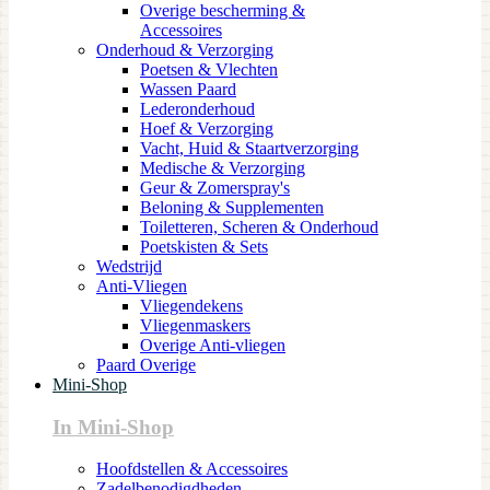
Overige bescherming &
Accessoires
Onderhoud & Verzorging
Poetsen & Vlechten
Wassen Paard
Lederonderhoud
Hoef & Verzorging
Vacht, Huid & Staartverzorging
Medische & Verzorging
Geur & Zomerspray's
Beloning & Supplementen
Toiletteren, Scheren & Onderhoud
Poetskisten & Sets
Wedstrijd
Anti-Vliegen
Vliegendekens
Vliegenmaskers
Overige Anti-vliegen
Paard Overige
Mini-Shop
In Mini-Shop
Hoofdstellen & Accessoires
Zadelbenodigdheden