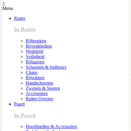
×
Menu
Ruiter
In Ruiter
Rijbroeken
Bovenkleding
Wedstrijd
Veiligheid
Rijlaarzen
Schoenen & Jodhpurs
Chaps
Rijsokken
Handschoenen
Zwepen & Sporen
Accessoires
Ruiter Overige
Paard
In Paard
Hoofdstellen & Accessoires