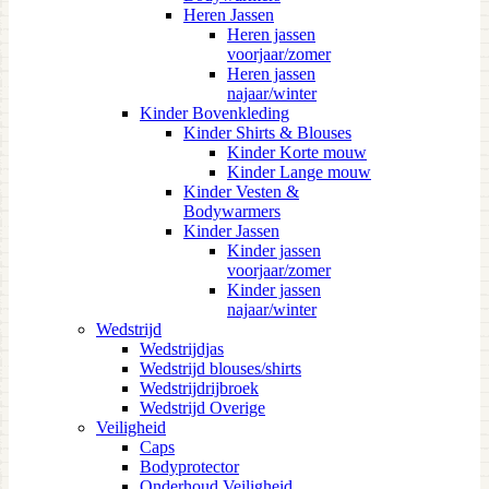
Heren Jassen
Heren jassen
voorjaar/zomer
Heren jassen
najaar/winter
Kinder Bovenkleding
Kinder Shirts & Blouses
Kinder Korte mouw
Kinder Lange mouw
Kinder Vesten &
Bodywarmers
Kinder Jassen
Kinder jassen
voorjaar/zomer
Kinder jassen
najaar/winter
Wedstrijd
Wedstrijdjas
Wedstrijd blouses/shirts
Wedstrijdrijbroek
Wedstrijd Overige
Veiligheid
Caps
Bodyprotector
Onderhoud Veiligheid