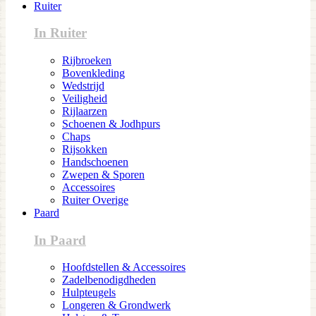
Ruiter
In Ruiter
Rijbroeken
Bovenkleding
Wedstrijd
Veiligheid
Rijlaarzen
Schoenen & Jodhpurs
Chaps
Rijsokken
Handschoenen
Zwepen & Sporen
Accessoires
Ruiter Overige
Paard
In Paard
Hoofdstellen & Accessoires
Zadelbenodigdheden
Hulpteugels
Longeren & Grondwerk