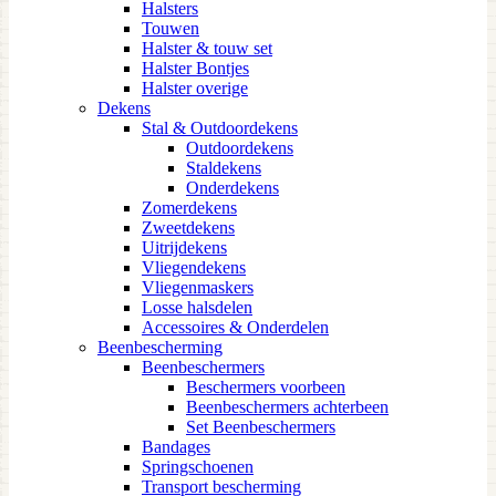
Halsters
Touwen
Halster & touw set
Halster Bontjes
Halster overige
Dekens
Stal & Outdoordekens
Outdoordekens
Staldekens
Onderdekens
Zomerdekens
Zweetdekens
Uitrijdekens
Vliegendekens
Vliegenmaskers
Losse halsdelen
Accessoires & Onderdelen
Beenbescherming
Beenbeschermers
Beschermers voorbeen
Beenbeschermers achterbeen
Set Beenbeschermers
Bandages
Springschoenen
Transport bescherming