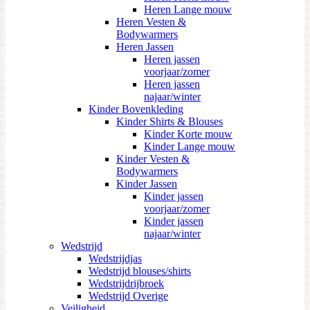
Heren Lange mouw
Heren Vesten &
Bodywarmers
Heren Jassen
Heren jassen
voorjaar/zomer
Heren jassen
najaar/winter
Kinder Bovenkleding
Kinder Shirts & Blouses
Kinder Korte mouw
Kinder Lange mouw
Kinder Vesten &
Bodywarmers
Kinder Jassen
Kinder jassen
voorjaar/zomer
Kinder jassen
najaar/winter
Wedstrijd
Wedstrijdjas
Wedstrijd blouses/shirts
Wedstrijdrijbroek
Wedstrijd Overige
Veiligheid