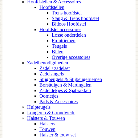
Hoofdstellen & Accessoires
Hoofdstellen
Trens hoofdstel
Stang & Trens hoofdstel
Bitloos Hoofdstel
Hoofdstel accessoires
Losse onderdelen
Frontriemen
Teugels
Bitten
Overige accessoires
Zadelbenodigdheden
Zadel / zadelset
Zadelsingels
Stijgbeugels & Stijbeugelriemen
Borsttuigen & Martingalen
Zadeldekjes & Sjabrakken
Oornetjes
Pads & Accessoires
Hulpteugels
Longeren & Grondwerk
Halsters & Touwen
Halsters
Touwen
Halster & touw set