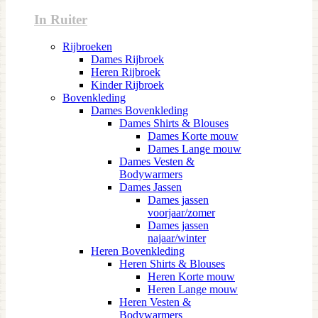
In Ruiter
Rijbroeken
Dames Rijbroek
Heren Rijbroek
Kinder Rijbroek
Bovenkleding
Dames Bovenkleding
Dames Shirts & Blouses
Dames Korte mouw
Dames Lange mouw
Dames Vesten &
Bodywarmers
Dames Jassen
Dames jassen
voorjaar/zomer
Dames jassen
najaar/winter
Heren Bovenkleding
Heren Shirts & Blouses
Heren Korte mouw
Heren Lange mouw
Heren Vesten &
Bodywarmers