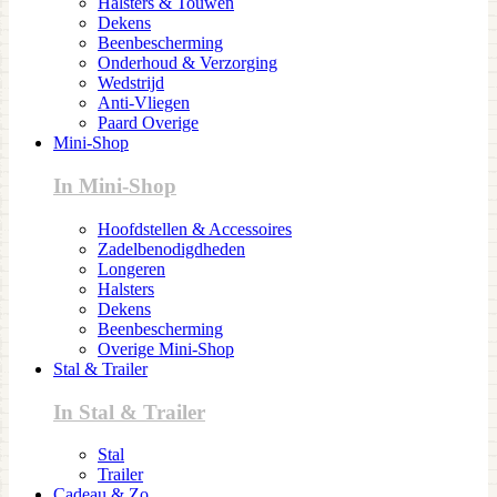
Halsters & Touwen
Dekens
Beenbescherming
Onderhoud & Verzorging
Wedstrijd
Anti-Vliegen
Paard Overige
Mini-Shop
In Mini-Shop
Hoofdstellen & Accessoires
Zadelbenodigdheden
Longeren
Halsters
Dekens
Beenbescherming
Overige Mini-Shop
Stal & Trailer
In Stal & Trailer
Stal
Trailer
Cadeau & Zo