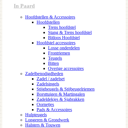
In Paard
Hoofdstellen & Accessoires
Hoofdstellen
Trens hoofdstel
Stang & Trens hoofdstel
Bitloos Hoofdstel
Hoofdstel accessoires
Losse onderdelen
Frontriemen
Teugels
Bitten
Overige accessoires
Zadelbenodigdheden
Zadel / zadelset
Zadelsingels
Stijgbeugels & Stijbeugelriemen
Borsttuigen & Martingalen
Zadeldekjes & Sjabrakken
Oornetjes
Pads & Accessoires
Hulpteugels
Longeren & Grondwerk
Halsters & Touwen