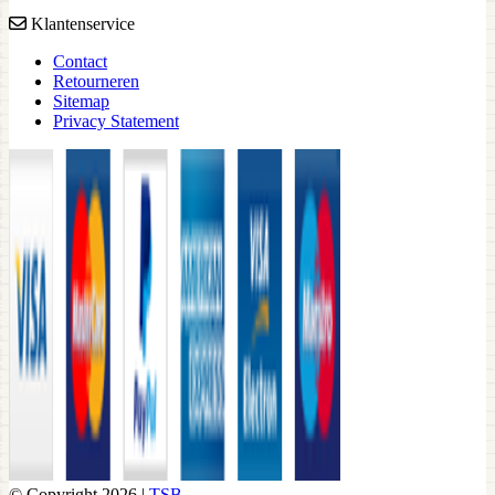
Klantenservice
Contact
Retourneren
Sitemap
Privacy Statement
© Copyright 2026 |
TSB