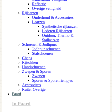
Reflectie
Overige veiligheid
Rijlaarzen
Onderhoud & Accessoires
Laarzen
Synthetische rijlaarzen
Lederen Rijlaarzen
Outdoor, Thermo &
Stallaarzen
Schoenen & Jodhpurs
Jodhpur schoenen
Stalschoenen
Chaps
Rijsokken
Handschoenen
Zwepen & Sporen
Zwepen
Sporen & Sporenriempjes
Accessoires
Ruiter Overige
Paard
In Paard