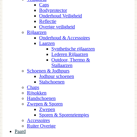
Caps
Bodyprotector
Onderhoud Veiligheid
Reflectie
Overige veiligheid
Rijlaarzen
Onderhoud & Accessoires
Laarzen
Synthetische rijlaarzen
Lederen Rijlaarzen
Outdoor, Thermo &
Stallaarzen
Schoenen & Jodhpurs
Jodhpur schoenen
Stalschoenen
Chaps
Rijsokken
Handschoenen
Zwepen & Sporen
Zwepen
Sporen & Sporenriempjes
Accessoires
Ruiter Overige
Paard