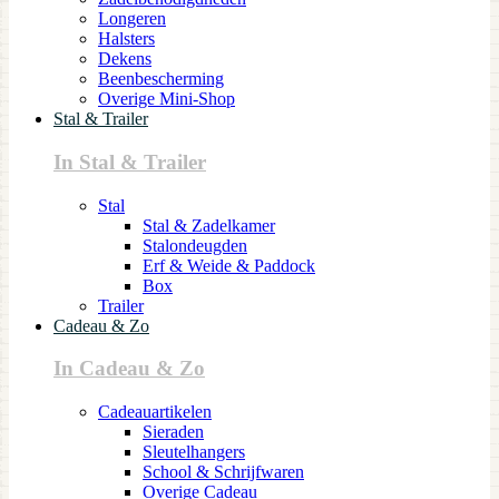
Longeren
Halsters
Dekens
Beenbescherming
Overige Mini-Shop
Stal & Trailer
In Stal & Trailer
Stal
Stal & Zadelkamer
Stalondeugden
Erf & Weide & Paddock
Box
Trailer
Cadeau & Zo
In Cadeau & Zo
Cadeauartikelen
Sieraden
Sleutelhangers
School & Schrijfwaren
Overige Cadeau