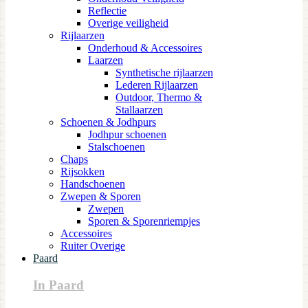
Reflectie
Overige veiligheid
Rijlaarzen
Onderhoud & Accessoires
Laarzen
Synthetische rijlaarzen
Lederen Rijlaarzen
Outdoor, Thermo &
Stallaarzen
Schoenen & Jodhpurs
Jodhpur schoenen
Stalschoenen
Chaps
Rijsokken
Handschoenen
Zwepen & Sporen
Zwepen
Sporen & Sporenriempjes
Accessoires
Ruiter Overige
Paard
In Paard