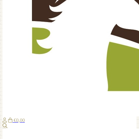
€0,00
Zoeken