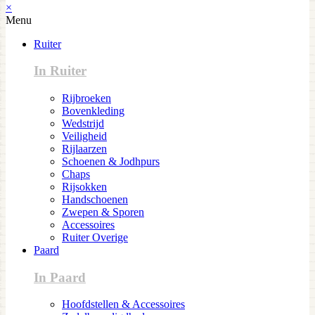
×
Menu
Ruiter
In Ruiter
Rijbroeken
Bovenkleding
Wedstrijd
Veiligheid
Rijlaarzen
Schoenen & Jodhpurs
Chaps
Rijsokken
Handschoenen
Zwepen & Sporen
Accessoires
Ruiter Overige
Paard
In Paard
Hoofdstellen & Accessoires