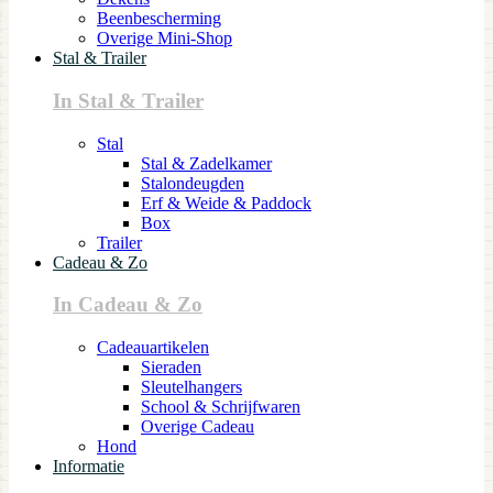
Beenbescherming
Overige Mini-Shop
Stal & Trailer
In Stal & Trailer
Stal
Stal & Zadelkamer
Stalondeugden
Erf & Weide & Paddock
Box
Trailer
Cadeau & Zo
In Cadeau & Zo
Cadeauartikelen
Sieraden
Sleutelhangers
School & Schrijfwaren
Overige Cadeau
Hond
Informatie