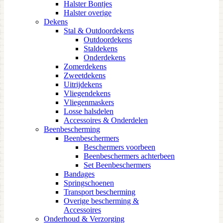
Halster Bontjes
Halster overige
Dekens
Stal & Outdoordekens
Outdoordekens
Staldekens
Onderdekens
Zomerdekens
Zweetdekens
Uitrijdekens
Vliegendekens
Vliegenmaskers
Losse halsdelen
Accessoires & Onderdelen
Beenbescherming
Beenbeschermers
Beschermers voorbeen
Beenbeschermers achterbeen
Set Beenbeschermers
Bandages
Springschoenen
Transport bescherming
Overige bescherming &
Accessoires
Onderhoud & Verzorging