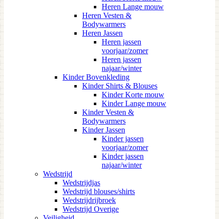
Heren Lange mouw
Heren Vesten &
Bodywarmers
Heren Jassen
Heren jassen
voorjaar/zomer
Heren jassen
najaar/winter
Kinder Bovenkleding
Kinder Shirts & Blouses
Kinder Korte mouw
Kinder Lange mouw
Kinder Vesten &
Bodywarmers
Kinder Jassen
Kinder jassen
voorjaar/zomer
Kinder jassen
najaar/winter
Wedstrijd
Wedstrijdjas
Wedstrijd blouses/shirts
Wedstrijdrijbroek
Wedstrijd Overige
Veiligheid