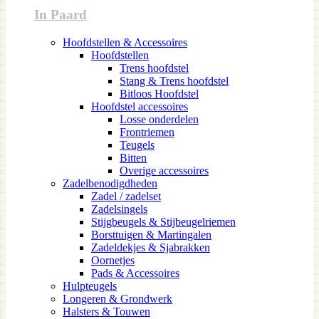
In Paard
Hoofdstellen & Accessoires
Hoofdstellen
Trens hoofdstel
Stang & Trens hoofdstel
Bitloos Hoofdstel
Hoofdstel accessoires
Losse onderdelen
Frontriemen
Teugels
Bitten
Overige accessoires
Zadelbenodigdheden
Zadel / zadelset
Zadelsingels
Stijgbeugels & Stijbeugelriemen
Borsttuigen & Martingalen
Zadeldekjes & Sjabrakken
Oornetjes
Pads & Accessoires
Hulpteugels
Longeren & Grondwerk
Halsters & Touwen