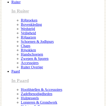
Ruiter
In Ruiter
Rijbroeken
Bovenkleding
Wedstrijd
Veiligheid
Rijlaarzen
Schoenen & Jodhpurs
Chaps
Rijsokken
Handschoenen
Zwepen & Sporen
Accessoires
Ruiter Overige
Paard
In Paard
Hoofdstellen & Accessoires
Zadelbenodigdheden
Hulpteugels
Longeren & Grondwerk