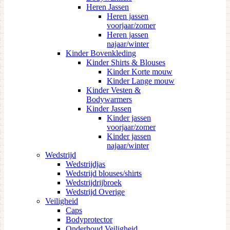
Heren Jassen
Heren jassen
voorjaar/zomer
Heren jassen
najaar/winter
Kinder Bovenkleding
Kinder Shirts & Blouses
Kinder Korte mouw
Kinder Lange mouw
Kinder Vesten &
Bodywarmers
Kinder Jassen
Kinder jassen
voorjaar/zomer
Kinder jassen
najaar/winter
Wedstrijd
Wedstrijdjas
Wedstrijd blouses/shirts
Wedstrijdrijbroek
Wedstrijd Overige
Veiligheid
Caps
Bodyprotector
Onderhoud Veiligheid