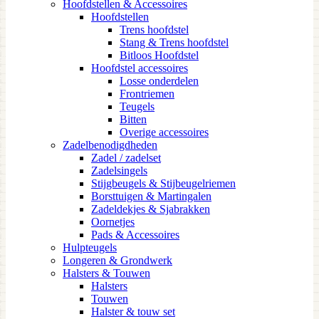
Hoofdstellen & Accessoires
Hoofdstellen
Trens hoofdstel
Stang & Trens hoofdstel
Bitloos Hoofdstel
Hoofdstel accessoires
Losse onderdelen
Frontriemen
Teugels
Bitten
Overige accessoires
Zadelbenodigdheden
Zadel / zadelset
Zadelsingels
Stijgbeugels & Stijbeugelriemen
Borsttuigen & Martingalen
Zadeldekjes & Sjabrakken
Oornetjes
Pads & Accessoires
Hulpteugels
Longeren & Grondwerk
Halsters & Touwen
Halsters
Touwen
Halster & touw set