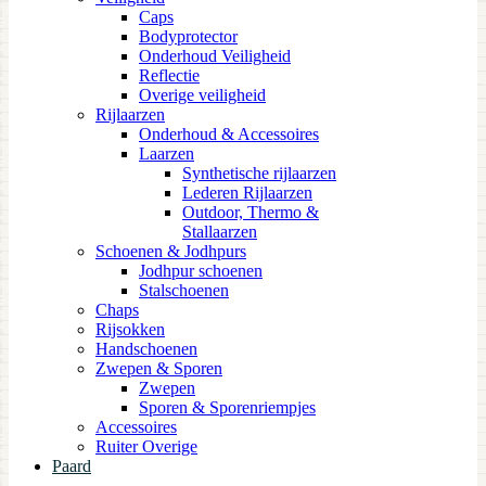
Caps
Bodyprotector
Onderhoud Veiligheid
Reflectie
Overige veiligheid
Rijlaarzen
Onderhoud & Accessoires
Laarzen
Synthetische rijlaarzen
Lederen Rijlaarzen
Outdoor, Thermo &
Stallaarzen
Schoenen & Jodhpurs
Jodhpur schoenen
Stalschoenen
Chaps
Rijsokken
Handschoenen
Zwepen & Sporen
Zwepen
Sporen & Sporenriempjes
Accessoires
Ruiter Overige
Paard