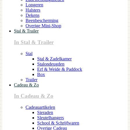
Longeren
Halsters
Dekens
Beenbescherming
Overige Mini-Shop
Stal & Trailer
In Stal & Trailer
Stal
Stal & Zadelkamer
Stalondeugden
Erf & Weide & Paddock
Box
Trailer
Cadeau & Zo
In Cadeau & Zo
Cadeauartikelen
Sieraden
Sleutelhangers
School & Schrijfwaren
Overige Cadeau