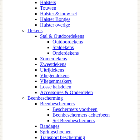
Halsters
Touwen
Halster & touw set
Halster Bontjes
Halster overige
Dekens
Stal & Outdoordekens
Outdoordekens
Staldekens
Onderdekens
Zomerdekens
Zweetdekens
Uitrijdekens
Vliegendekens
Vliegenmaskers
Losse halsdelen
Accessoires & Onderdelen
Beenbescherming
Beenbeschermers
Beschermers voorbeen
Beenbeschermers achterbeen
Set Beenbeschermers
Bandages
Springschoenen
Transport bescherming