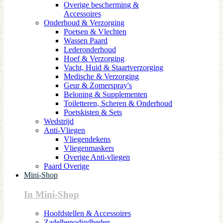
Overige bescherming &
Accessoires
Onderhoud & Verzorging
Poetsen & Vlechten
Wassen Paard
Lederonderhoud
Hoef & Verzorging
Vacht, Huid & Staartverzorging
Medische & Verzorging
Geur & Zomerspray's
Beloning & Supplementen
Toiletteren, Scheren & Onderhoud
Poetskisten & Sets
Wedstrijd
Anti-Vliegen
Vliegendekens
Vliegenmaskers
Overige Anti-vliegen
Paard Overige
Mini-Shop
In Mini-Shop
Hoofdstellen & Accessoires
Zadelbenodigdheden