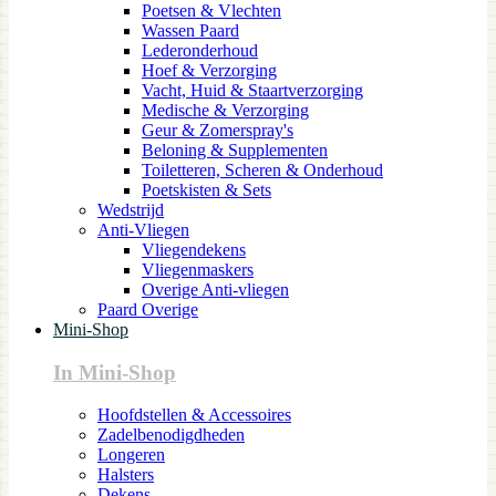
Poetsen & Vlechten
Wassen Paard
Lederonderhoud
Hoef & Verzorging
Vacht, Huid & Staartverzorging
Medische & Verzorging
Geur & Zomerspray's
Beloning & Supplementen
Toiletteren, Scheren & Onderhoud
Poetskisten & Sets
Wedstrijd
Anti-Vliegen
Vliegendekens
Vliegenmaskers
Overige Anti-vliegen
Paard Overige
Mini-Shop
In Mini-Shop
Hoofdstellen & Accessoires
Zadelbenodigdheden
Longeren
Halsters
Dekens