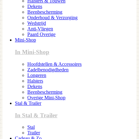
Halsters & Touwen
Dekens
Beenbescherming
Onderhoud & Verzorging
Wedstrijd
Anti-Vliegen
Paard Overige
Mini-Shop
In Mini-Shop
Hoofdstellen & Accessoires
Zadelbenodigdheden
Longeren
Halsters
Dekens
Beenbescherming
Overige Mini-Shop
Stal & Trailer
In Stal & Trailer
Stal
Trailer
Cadeau & Zo