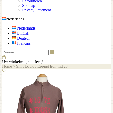
Retourneren
Sitemap
Privacy Statement
Nederlands
Nederlands
English
Deutsch
Français
Zoeken
Uw winkelwagen is leeg!
Home
>
Shirt Loulou Epping Iron mt128