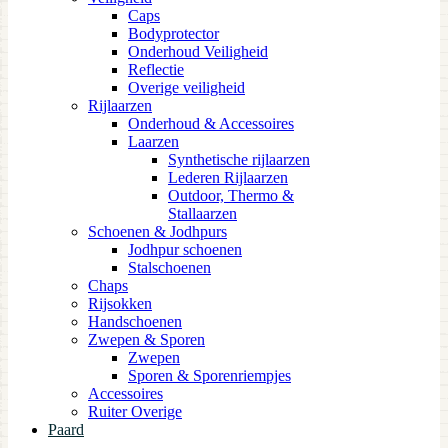
Caps
Bodyprotector
Onderhoud Veiligheid
Reflectie
Overige veiligheid
Rijlaarzen
Onderhoud & Accessoires
Laarzen
Synthetische rijlaarzen
Lederen Rijlaarzen
Outdoor, Thermo &
Stallaarzen
Schoenen & Jodhpurs
Jodhpur schoenen
Stalschoenen
Chaps
Rijsokken
Handschoenen
Zwepen & Sporen
Zwepen
Sporen & Sporenriempjes
Accessoires
Ruiter Overige
Paard