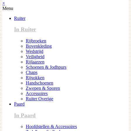
×
Menu
Ruiter
In Ruiter
Rijbroeken
Bovenkleding
Wedstrijd
Veiligheid
Rijlaarzen
Schoenen & Jodhpurs
Chaps
Rijsokken
Handschoenen
Zwepen & Sporen
Accessoires
Ruiter Overige
Paard
In Paard
Hoofdstellen & Accessoires