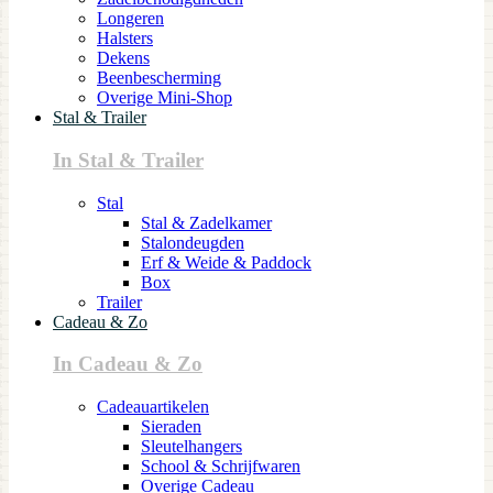
Longeren
Halsters
Dekens
Beenbescherming
Overige Mini-Shop
Stal & Trailer
In Stal & Trailer
Stal
Stal & Zadelkamer
Stalondeugden
Erf & Weide & Paddock
Box
Trailer
Cadeau & Zo
In Cadeau & Zo
Cadeauartikelen
Sieraden
Sleutelhangers
School & Schrijfwaren
Overige Cadeau