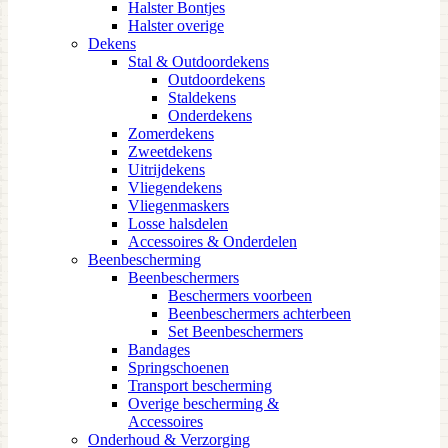
Halster Bontjes
Halster overige
Dekens
Stal & Outdoordekens
Outdoordekens
Staldekens
Onderdekens
Zomerdekens
Zweetdekens
Uitrijdekens
Vliegendekens
Vliegenmaskers
Losse halsdelen
Accessoires & Onderdelen
Beenbescherming
Beenbeschermers
Beschermers voorbeen
Beenbeschermers achterbeen
Set Beenbeschermers
Bandages
Springschoenen
Transport bescherming
Overige bescherming &
Accessoires
Onderhoud & Verzorging