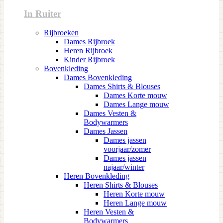
In Ruiter
Rijbroeken
Dames Rijbroek
Heren Rijbroek
Kinder Rijbroek
Bovenkleding
Dames Bovenkleding
Dames Shirts & Blouses
Dames Korte mouw
Dames Lange mouw
Dames Vesten &
Bodywarmers
Dames Jassen
Dames jassen
voorjaar/zomer
Dames jassen
najaar/winter
Heren Bovenkleding
Heren Shirts & Blouses
Heren Korte mouw
Heren Lange mouw
Heren Vesten &
Bodywarmers