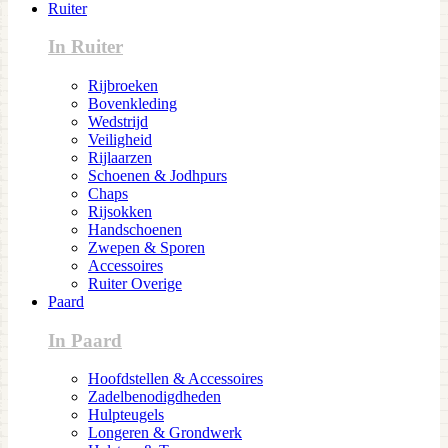
Ruiter
In Ruiter
Rijbroeken
Bovenkleding
Wedstrijd
Veiligheid
Rijlaarzen
Schoenen & Jodhpurs
Chaps
Rijsokken
Handschoenen
Zwepen & Sporen
Accessoires
Ruiter Overige
Paard
In Paard
Hoofdstellen & Accessoires
Zadelbenodigdheden
Hulpteugels
Longeren & Grondwerk