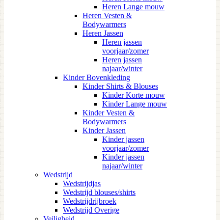
Heren Lange mouw
Heren Vesten &
Bodywarmers
Heren Jassen
Heren jassen
voorjaar/zomer
Heren jassen
najaar/winter
Kinder Bovenkleding
Kinder Shirts & Blouses
Kinder Korte mouw
Kinder Lange mouw
Kinder Vesten &
Bodywarmers
Kinder Jassen
Kinder jassen
voorjaar/zomer
Kinder jassen
najaar/winter
Wedstrijd
Wedstrijdjas
Wedstrijd blouses/shirts
Wedstrijdrijbroek
Wedstrijd Overige
Veiligheid