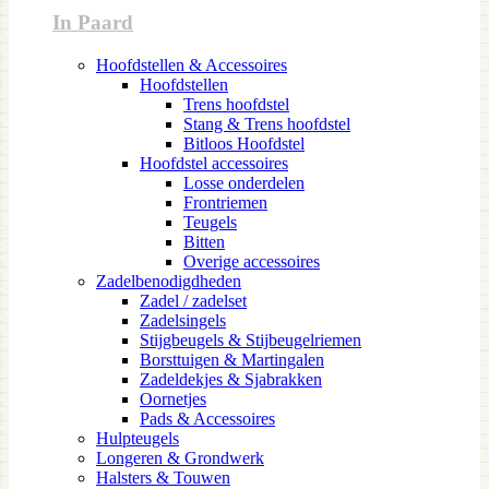
In Paard
Hoofdstellen & Accessoires
Hoofdstellen
Trens hoofdstel
Stang & Trens hoofdstel
Bitloos Hoofdstel
Hoofdstel accessoires
Losse onderdelen
Frontriemen
Teugels
Bitten
Overige accessoires
Zadelbenodigdheden
Zadel / zadelset
Zadelsingels
Stijgbeugels & Stijbeugelriemen
Borsttuigen & Martingalen
Zadeldekjes & Sjabrakken
Oornetjes
Pads & Accessoires
Hulpteugels
Longeren & Grondwerk
Halsters & Touwen