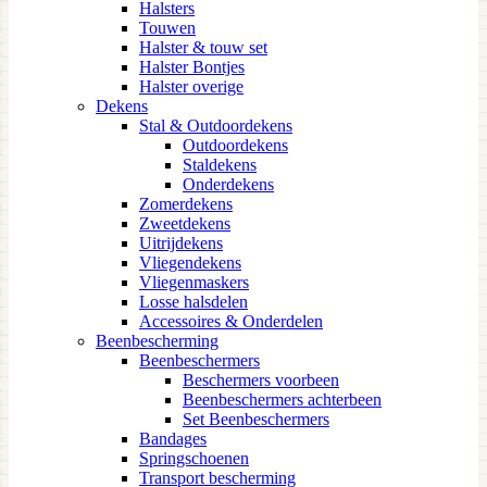
Halsters
Touwen
Halster & touw set
Halster Bontjes
Halster overige
Dekens
Stal & Outdoordekens
Outdoordekens
Staldekens
Onderdekens
Zomerdekens
Zweetdekens
Uitrijdekens
Vliegendekens
Vliegenmaskers
Losse halsdelen
Accessoires & Onderdelen
Beenbescherming
Beenbeschermers
Beschermers voorbeen
Beenbeschermers achterbeen
Set Beenbeschermers
Bandages
Springschoenen
Transport bescherming