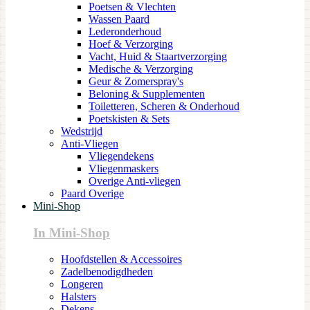
Poetsen & Vlechten
Wassen Paard
Lederonderhoud
Hoef & Verzorging
Vacht, Huid & Staartverzorging
Medische & Verzorging
Geur & Zomerspray's
Beloning & Supplementen
Toiletteren, Scheren & Onderhoud
Poetskisten & Sets
Wedstrijd
Anti-Vliegen
Vliegendekens
Vliegenmaskers
Overige Anti-vliegen
Paard Overige
Mini-Shop
In Mini-Shop
Hoofdstellen & Accessoires
Zadelbenodigdheden
Longeren
Halsters
Dekens