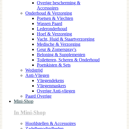
Overige bescherming &
Accessoires
Onderhoud & Verzorging
Poetsen & Vlechten
Wassen Paard
Lederonderhoud
Hoef & Verzorging
Vacht, Huid & Staartverzorging
Medische & Verzorging
Geur & Zomerspray's
Beloning & Supplementen
Toiletteren, Scheren & Onderhoud
Poetskisten & Sets
Wedstrijd
Anti-Vliegen
Vliegendekens
Vliegenmaskers
Overige Anti-vliegen
Paard Overige
Mini-Shop
In Mini-Shop
Hoofdstellen & Accessoires
Zadelbenodigdheden