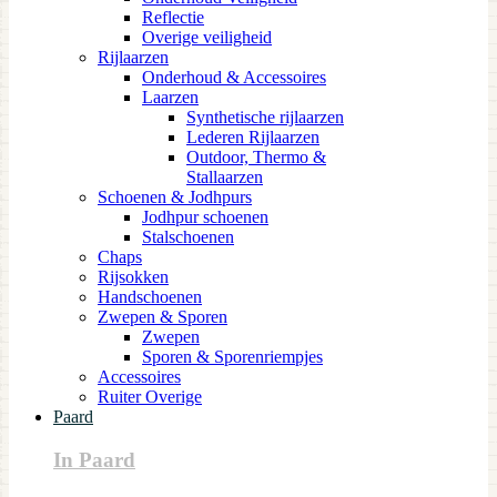
Reflectie
Overige veiligheid
Rijlaarzen
Onderhoud & Accessoires
Laarzen
Synthetische rijlaarzen
Lederen Rijlaarzen
Outdoor, Thermo &
Stallaarzen
Schoenen & Jodhpurs
Jodhpur schoenen
Stalschoenen
Chaps
Rijsokken
Handschoenen
Zwepen & Sporen
Zwepen
Sporen & Sporenriempjes
Accessoires
Ruiter Overige
Paard
In Paard