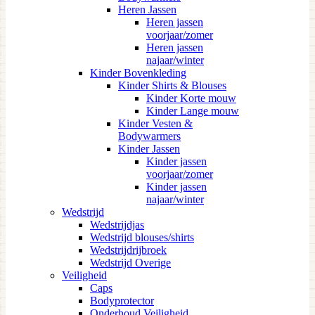
Heren Jassen
Heren jassen
voorjaar/zomer
Heren jassen
najaar/winter
Kinder Bovenkleding
Kinder Shirts & Blouses
Kinder Korte mouw
Kinder Lange mouw
Kinder Vesten &
Bodywarmers
Kinder Jassen
Kinder jassen
voorjaar/zomer
Kinder jassen
najaar/winter
Wedstrijd
Wedstrijdjas
Wedstrijd blouses/shirts
Wedstrijdrijbroek
Wedstrijd Overige
Veiligheid
Caps
Bodyprotector
Onderhoud Veiligheid