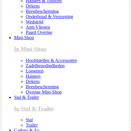
Halsters & Touwen
Dekens
Beenbescherming
Onderhoud & Verzorging
Wedstrijd
Anti-Vliegen
Paard Overige
Mini-Shop
In Mini-Shop
Hoofdstellen & Accessoires
Zadelbenodigdheden
Longeren
Halsters
Dekens
Beenbescherming
Overige Mini-Shop
Stal & Trailer
In Stal & Trailer
Stal
Trailer
Cadeau & Zo