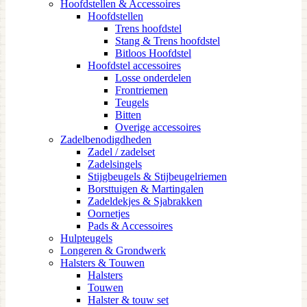
Hoofdstellen & Accessoires
Hoofdstellen
Trens hoofdstel
Stang & Trens hoofdstel
Bitloos Hoofdstel
Hoofdstel accessoires
Losse onderdelen
Frontriemen
Teugels
Bitten
Overige accessoires
Zadelbenodigdheden
Zadel / zadelset
Zadelsingels
Stijgbeugels & Stijbeugelriemen
Borsttuigen & Martingalen
Zadeldekjes & Sjabrakken
Oornetjes
Pads & Accessoires
Hulpteugels
Longeren & Grondwerk
Halsters & Touwen
Halsters
Touwen
Halster & touw set