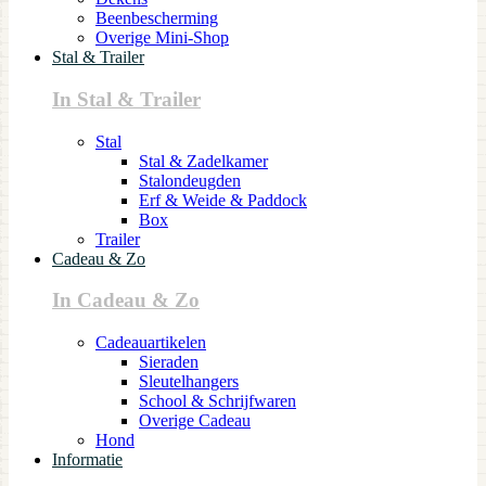
Beenbescherming
Overige Mini-Shop
Stal & Trailer
In Stal & Trailer
Stal
Stal & Zadelkamer
Stalondeugden
Erf & Weide & Paddock
Box
Trailer
Cadeau & Zo
In Cadeau & Zo
Cadeauartikelen
Sieraden
Sleutelhangers
School & Schrijfwaren
Overige Cadeau
Hond
Informatie