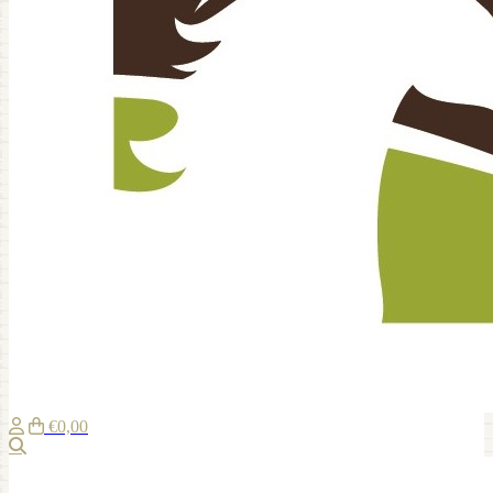
€0,00
Zoeken