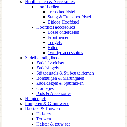
Hoofdstellen & Accessoires
Hoofdstellen
Trens hoofdstel
Stang & Trens hoofdstel
Bitloos Hoofdstel
Hoofdstel accessoires
Losse onderdelen
Frontriemen
Teugels
Bitten
Overige accessoires
Zadelbenodigdheden
Zadel / zadelset
Zadelsingels
Stijgbeugels & Stijbeugelriemen
Borsttuigen & Martingalen
Zadeldekjes & Sjabrakken
Oornetjes
Pads & Accessoires
Hulpteugels
Longeren & Grondwerk
Halsters & Touwen
Halsters
Touwen
Halster & touw set