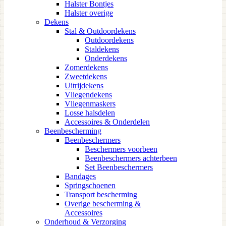
Halster Bontjes
Halster overige
Dekens
Stal & Outdoordekens
Outdoordekens
Staldekens
Onderdekens
Zomerdekens
Zweetdekens
Uitrijdekens
Vliegendekens
Vliegenmaskers
Losse halsdelen
Accessoires & Onderdelen
Beenbescherming
Beenbeschermers
Beschermers voorbeen
Beenbeschermers achterbeen
Set Beenbeschermers
Bandages
Springschoenen
Transport bescherming
Overige bescherming &
Accessoires
Onderhoud & Verzorging