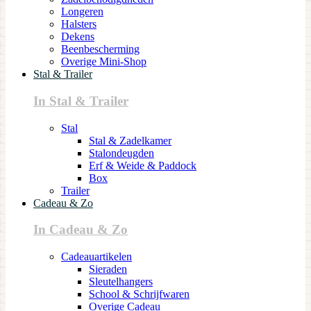
Longeren
Halsters
Dekens
Beenbescherming
Overige Mini-Shop
Stal & Trailer
In Stal & Trailer
Stal
Stal & Zadelkamer
Stalondeugden
Erf & Weide & Paddock
Box
Trailer
Cadeau & Zo
In Cadeau & Zo
Cadeauartikelen
Sieraden
Sleutelhangers
School & Schrijfwaren
Overige Cadeau