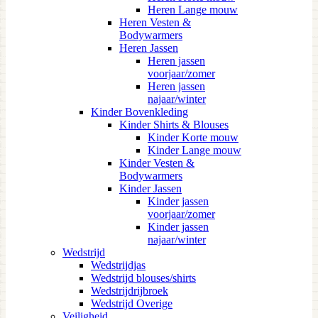
Heren Lange mouw
Heren Vesten &
Bodywarmers
Heren Jassen
Heren jassen
voorjaar/zomer
Heren jassen
najaar/winter
Kinder Bovenkleding
Kinder Shirts & Blouses
Kinder Korte mouw
Kinder Lange mouw
Kinder Vesten &
Bodywarmers
Kinder Jassen
Kinder jassen
voorjaar/zomer
Kinder jassen
najaar/winter
Wedstrijd
Wedstrijdjas
Wedstrijd blouses/shirts
Wedstrijdrijbroek
Wedstrijd Overige
Veiligheid