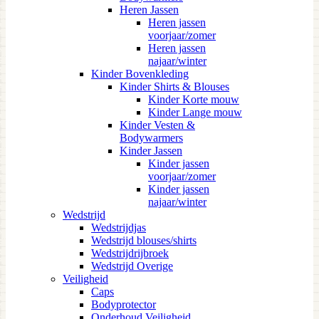
Heren Jassen
Heren jassen
voorjaar/zomer
Heren jassen
najaar/winter
Kinder Bovenkleding
Kinder Shirts & Blouses
Kinder Korte mouw
Kinder Lange mouw
Kinder Vesten &
Bodywarmers
Kinder Jassen
Kinder jassen
voorjaar/zomer
Kinder jassen
najaar/winter
Wedstrijd
Wedstrijdjas
Wedstrijd blouses/shirts
Wedstrijdrijbroek
Wedstrijd Overige
Veiligheid
Caps
Bodyprotector
Onderhoud Veiligheid