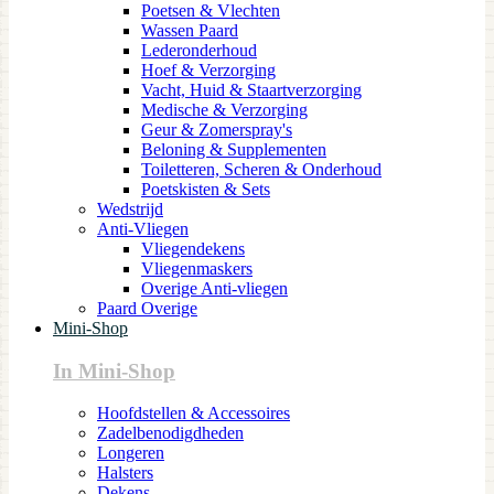
Poetsen & Vlechten
Wassen Paard
Lederonderhoud
Hoef & Verzorging
Vacht, Huid & Staartverzorging
Medische & Verzorging
Geur & Zomerspray's
Beloning & Supplementen
Toiletteren, Scheren & Onderhoud
Poetskisten & Sets
Wedstrijd
Anti-Vliegen
Vliegendekens
Vliegenmaskers
Overige Anti-vliegen
Paard Overige
Mini-Shop
In Mini-Shop
Hoofdstellen & Accessoires
Zadelbenodigdheden
Longeren
Halsters
Dekens