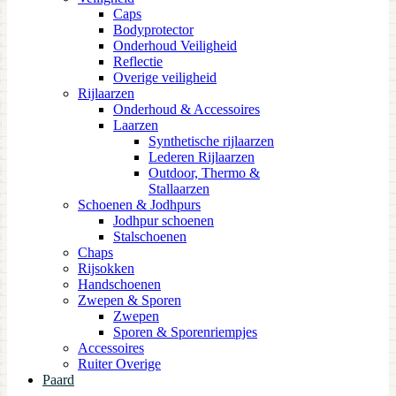
Caps
Bodyprotector
Onderhoud Veiligheid
Reflectie
Overige veiligheid
Rijlaarzen
Onderhoud & Accessoires
Laarzen
Synthetische rijlaarzen
Lederen Rijlaarzen
Outdoor, Thermo &
Stallaarzen
Schoenen & Jodhpurs
Jodhpur schoenen
Stalschoenen
Chaps
Rijsokken
Handschoenen
Zwepen & Sporen
Zwepen
Sporen & Sporenriempjes
Accessoires
Ruiter Overige
Paard