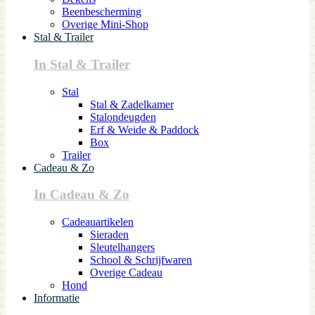
Beenbescherming
Overige Mini-Shop
Stal & Trailer
In Stal & Trailer
Stal
Stal & Zadelkamer
Stalondeugden
Erf & Weide & Paddock
Box
Trailer
Cadeau & Zo
In Cadeau & Zo
Cadeauartikelen
Sieraden
Sleutelhangers
School & Schrijfwaren
Overige Cadeau
Hond
Informatie