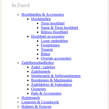
In Paard
Hoofdstellen & Accessoires
Hoofdstellen
Trens hoofdstel
Stang & Trens hoofdstel
Bitloos Hoofdstel
Hoofdstel accessoires
Losse onderdelen
Frontriemen
Teugels
Bitten
Overige accessoires
Zadelbenodigdheden
Zadel / zadelset
Zadelsingels
Stijgbeugels & Stijbeugelriemen
Borsttuigen & Martingalen
Zadeldekjes & Sjabrakken
Oornetjes
Pads & Accessoires
Hulpteugels
Longeren & Grondwerk
Halsters & Touwen