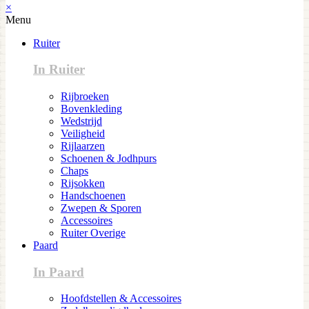
×
Menu
Ruiter
In Ruiter
Rijbroeken
Bovenkleding
Wedstrijd
Veiligheid
Rijlaarzen
Schoenen & Jodhpurs
Chaps
Rijsokken
Handschoenen
Zwepen & Sporen
Accessoires
Ruiter Overige
Paard
In Paard
Hoofdstellen & Accessoires