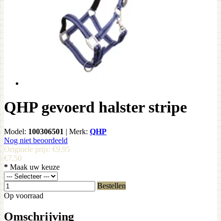
QHP gevoerd halster stripe
Model:
100306501
|
Merk:
QHP
Nog niet beoordeeld
Originele prijs:
€9,95
€7,50
*
Maak uw keuze
Bestellen
Op voorraad
Omschrijving