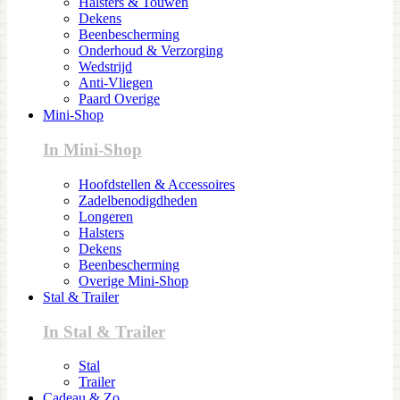
Halsters & Touwen
Dekens
Beenbescherming
Onderhoud & Verzorging
Wedstrijd
Anti-Vliegen
Paard Overige
Mini-Shop
In Mini-Shop
Hoofdstellen & Accessoires
Zadelbenodigdheden
Longeren
Halsters
Dekens
Beenbescherming
Overige Mini-Shop
Stal & Trailer
In Stal & Trailer
Stal
Trailer
Cadeau & Zo