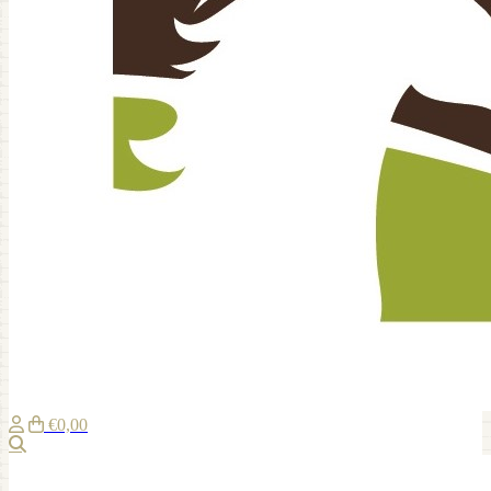
€0,00
Zoeken