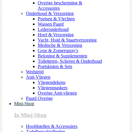
Overige bescherming &
Accessoires
Onderhoud & Verzorging
Poetsen & Vlechten
Wassen Paard
Lederonderhoud
Hoef & Verzorging
Vacht, Huid & Staartverzorging
Medische & Verzorging
Geur & Zomerspray's
Beloning & Supplementen
Toiletteren, Scheren & Onderhoud
Poetskisten & Sets
Wedstrijd
Anti-Vliegen
Vliegendekens
Vliegenmaskers
Overige Anti-vliegen
Paard Overige
Mini-Shop
In Mini-Shop
Hoofdstellen & Accessoires
Zadelbenodigdheden