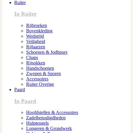
Ruiter
In Ruiter
Rijbroeken
Bovenkleding
Wedstrijd
Veiligheid
Rijlaarzen
Schoenen & Jodhpurs
Chaps
Rijsokken
Handschoenen
Zwepen & Sporen
Accessoires
Ruiter Overige
Paard
In Paard
Hoofdstellen & Accessoires
Zadelbenodigdheden
Hulpteugels
Longeren & Grondwerk