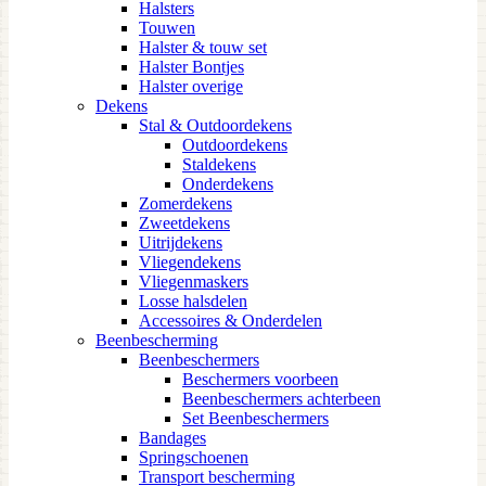
Halsters
Touwen
Halster & touw set
Halster Bontjes
Halster overige
Dekens
Stal & Outdoordekens
Outdoordekens
Staldekens
Onderdekens
Zomerdekens
Zweetdekens
Uitrijdekens
Vliegendekens
Vliegenmaskers
Losse halsdelen
Accessoires & Onderdelen
Beenbescherming
Beenbeschermers
Beschermers voorbeen
Beenbeschermers achterbeen
Set Beenbeschermers
Bandages
Springschoenen
Transport bescherming