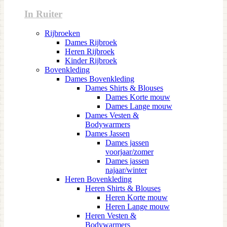
In Ruiter
Rijbroeken
Dames Rijbroek
Heren Rijbroek
Kinder Rijbroek
Bovenkleding
Dames Bovenkleding
Dames Shirts & Blouses
Dames Korte mouw
Dames Lange mouw
Dames Vesten &
Bodywarmers
Dames Jassen
Dames jassen
voorjaar/zomer
Dames jassen
najaar/winter
Heren Bovenkleding
Heren Shirts & Blouses
Heren Korte mouw
Heren Lange mouw
Heren Vesten &
Bodywarmers