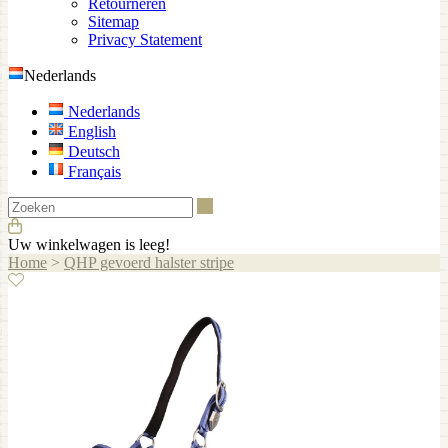
Retourneren
Sitemap
Privacy Statement
Nederlands
Nederlands
English
Deutsch
Français
Zoeken
Uw winkelwagen is leeg!
Home
>
QHP gevoerd halster stripe