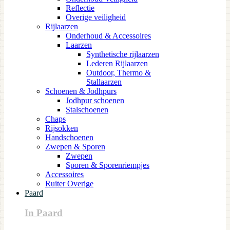
Reflectie
Overige veiligheid
Rijlaarzen
Onderhoud & Accessoires
Laarzen
Synthetische rijlaarzen
Lederen Rijlaarzen
Outdoor, Thermo &
Stallaarzen
Schoenen & Jodhpurs
Jodhpur schoenen
Stalschoenen
Chaps
Rijsokken
Handschoenen
Zwepen & Sporen
Zwepen
Sporen & Sporenriempjes
Accessoires
Ruiter Overige
Paard
In Paard