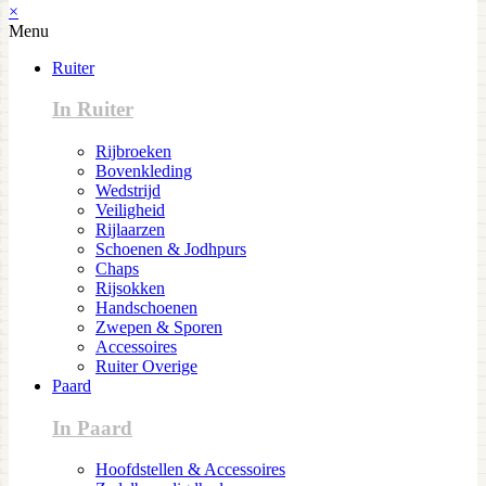
×
Menu
Ruiter
In Ruiter
Rijbroeken
Bovenkleding
Wedstrijd
Veiligheid
Rijlaarzen
Schoenen & Jodhpurs
Chaps
Rijsokken
Handschoenen
Zwepen & Sporen
Accessoires
Ruiter Overige
Paard
In Paard
Hoofdstellen & Accessoires