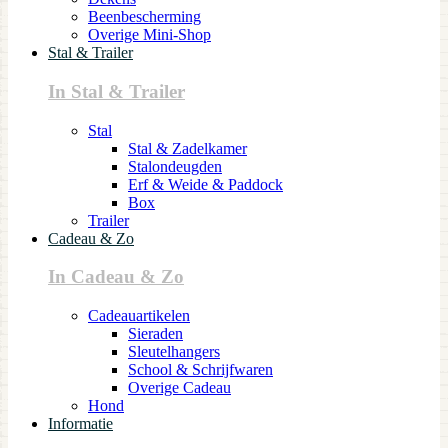
Beenbescherming
Overige Mini-Shop
Stal & Trailer
In Stal & Trailer
Stal
Stal & Zadelkamer
Stalondeugden
Erf & Weide & Paddock
Box
Trailer
Cadeau & Zo
In Cadeau & Zo
Cadeauartikelen
Sieraden
Sleutelhangers
School & Schrijfwaren
Overige Cadeau
Hond
Informatie