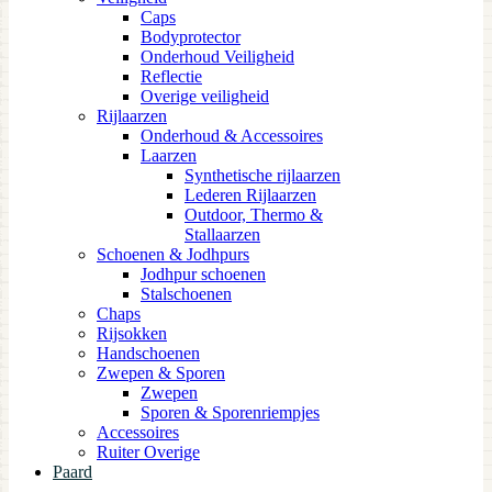
Caps
Bodyprotector
Onderhoud Veiligheid
Reflectie
Overige veiligheid
Rijlaarzen
Onderhoud & Accessoires
Laarzen
Synthetische rijlaarzen
Lederen Rijlaarzen
Outdoor, Thermo &
Stallaarzen
Schoenen & Jodhpurs
Jodhpur schoenen
Stalschoenen
Chaps
Rijsokken
Handschoenen
Zwepen & Sporen
Zwepen
Sporen & Sporenriempjes
Accessoires
Ruiter Overige
Paard