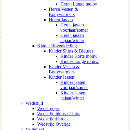
Heren Lange mouw
Heren Vesten &
Bodywarmers
Heren Jassen
Heren jassen
voorjaar/zomer
Heren jassen
najaar/winter
Kinder Bovenkleding
Kinder Shirts & Blouses
Kinder Korte mouw
Kinder Lange mouw
Kinder Vesten &
Bodywarmers
Kinder Jassen
Kinder jassen
voorjaar/zomer
Kinder jassen
najaar/winter
Wedstrijd
Wedstrijdjas
Wedstrijd blouses/shirts
Wedstrijdrijbroek
Wedstrijd Overige
Veiligheid