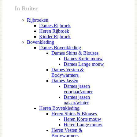
In Ruiter
Rijbroeken
Dames Rijbroek
Heren Rijbroek
Kinder Rijbroek
Bovenkleding
Dames Bovenkleding
Dames Shirts & Blouses
Dames Korte mouw
Dames Lange mouw
Dames Vesten &
Bodywarmers
Dames Jassen
Dames jassen
voorjaar/zomer
Dames jassen
najaar/winter
Heren Bovenkleding
Heren Shirts & Blouses
Heren Korte mouw
Heren Lange mouw
Heren Vesten &
Bodywarmers