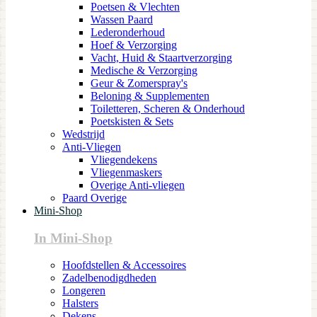
Poetsen & Vlechten
Wassen Paard
Lederonderhoud
Hoef & Verzorging
Vacht, Huid & Staartverzorging
Medische & Verzorging
Geur & Zomerspray's
Beloning & Supplementen
Toiletteren, Scheren & Onderhoud
Poetskisten & Sets
Wedstrijd
Anti-Vliegen
Vliegendekens
Vliegenmaskers
Overige Anti-vliegen
Paard Overige
Mini-Shop
In Mini-Shop
Hoofdstellen & Accessoires
Zadelbenodigdheden
Longeren
Halsters
Dekens