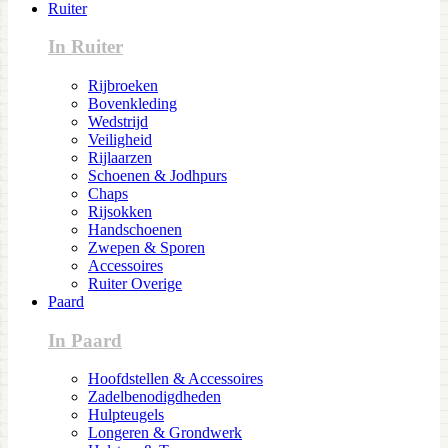
Ruiter
In Ruiter
Rijbroeken
Bovenkleding
Wedstrijd
Veiligheid
Rijlaarzen
Schoenen & Jodhpurs
Chaps
Rijsokken
Handschoenen
Zwepen & Sporen
Accessoires
Ruiter Overige
Paard
In Paard
Hoofdstellen & Accessoires
Zadelbenodigdheden
Hulpteugels
Longeren & Grondwerk