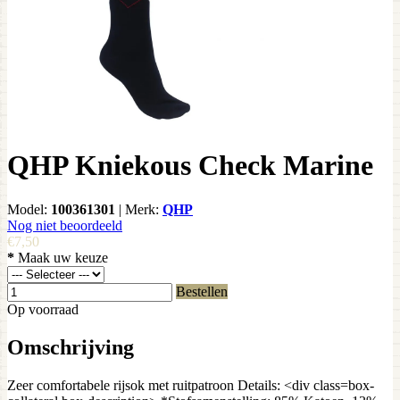
QHP Kniekous Check Marine
Model:
100361301
|
Merk:
QHP
Nog niet beoordeeld
€7,50
*
Maak uw keuze
Bestellen
Op voorraad
Omschrijving
Zeer comfortabele rijsok met ruitpatroon Details: <div class=box-