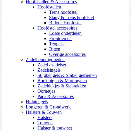
Hoofdstellen & Accessoires
Hoofdstellen
Trens hoofdstel
Stang & Trens hoofdstel
Bitloos Hoofdstel
Hoofdstel accessoires
Losse onderdelen
Frontriemen
Teugels
Bitten
Overige accessoires
Zadelbenodigdheden
Zadel / zadelset
Zadelsingels
Stijgbeugels & Stijbeugelriemen
Borsttuigen & Martingalen
Zadeldekjes & Sjabrakken
Oornetjes
Pads & Accessoires
Hulpteugels
Longeren & Grondwerk
Halsters & Touwen
Halsters
Touwen
Halster & touw set