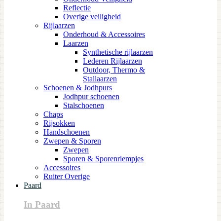
Reflectie
Overige veiligheid
Rijlaarzen
Onderhoud & Accessoires
Laarzen
Synthetische rijlaarzen
Lederen Rijlaarzen
Outdoor, Thermo &
Stallaarzen
Schoenen & Jodhpurs
Jodhpur schoenen
Stalschoenen
Chaps
Rijsokken
Handschoenen
Zwepen & Sporen
Zwepen
Sporen & Sporenriempjes
Accessoires
Ruiter Overige
Paard
In Paard