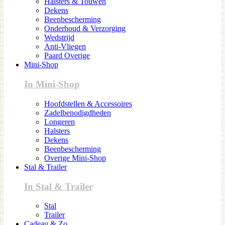
Halsters & Touwen
Dekens
Beenbescherming
Onderhoud & Verzorging
Wedstrijd
Anti-Vliegen
Paard Overige
Mini-Shop
In Mini-Shop
Hoofdstellen & Accessoires
Zadelbenodigdheden
Longeren
Halsters
Dekens
Beenbescherming
Overige Mini-Shop
Stal & Trailer
In Stal & Trailer
Stal
Trailer
Cadeau & Zo