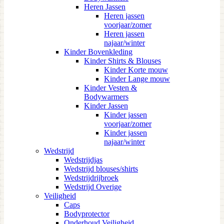
Heren Jassen
Heren jassen
voorjaar/zomer
Heren jassen
najaar/winter
Kinder Bovenkleding
Kinder Shirts & Blouses
Kinder Korte mouw
Kinder Lange mouw
Kinder Vesten &
Bodywarmers
Kinder Jassen
Kinder jassen
voorjaar/zomer
Kinder jassen
najaar/winter
Wedstrijd
Wedstrijdjas
Wedstrijd blouses/shirts
Wedstrijdrijbroek
Wedstrijd Overige
Veiligheid
Caps
Bodyprotector
Onderhoud Veiligheid