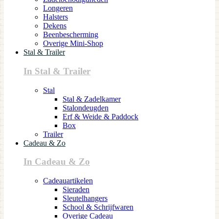
Longeren
Halsters
Dekens
Beenbescherming
Overige Mini-Shop
Stal & Trailer
In Stal & Trailer
Stal
Stal & Zadelkamer
Stalondeugden
Erf & Weide & Paddock
Box
Trailer
Cadeau & Zo
In Cadeau & Zo
Cadeauartikelen
Sieraden
Sleutelhangers
School & Schrijfwaren
Overige Cadeau