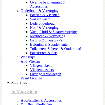
Overige bescherming &
Accessoires
Onderhoud & Verzorging
Poetsen & Vlechten
Wassen Paard
Lederonderhoud
Hoef & Verzorging
Vacht, Huid & Staartverzorging
Medische & Verzorging
Geur & Zomerspray's
Beloning & Supplementen
Toiletteren, Scheren & Onderhoud
Poetskisten & Sets
Wedstrijd
Anti-Vliegen
Vliegendekens
Vliegenmaskers
Overige Anti-vliegen
Paard Overige
Mini-Shop
In Mini-Shop
Hoofdstellen & Accessoires
Zadelbenodigdheden