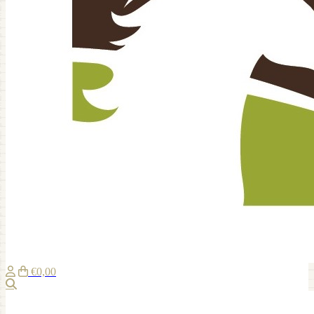
€0,00
Zoeken