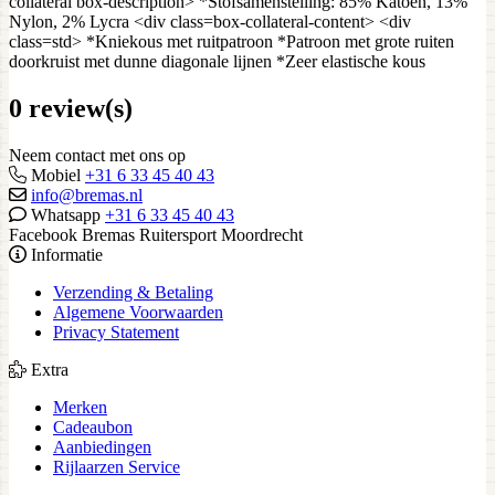
collateral box-description> *Stofsamenstelling: 85% Katoen, 13%
Nylon, 2% Lycra <div class=box-collateral-content> <div
class=std> *Kniekous met ruitpatroon *Patroon met grote ruiten
doorkruist met dunne diagonale lijnen *Zeer elastische kous
0 review(s)
Neem contact met ons op
Mobiel
+31 6 33 45 40 43
info@bremas.nl
Whatsapp
+31 6 33 45 40 43
Facebook Bremas Ruitersport Moordrecht
Informatie
Verzending & Betaling
Algemene Voorwaarden
Privacy Statement
Extra
Merken
Cadeaubon
Aanbiedingen
Rijlaarzen Service