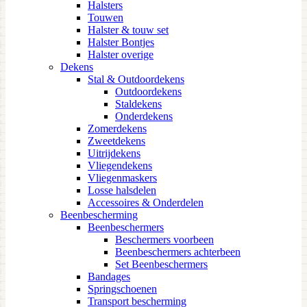
Halsters
Touwen
Halster & touw set
Halster Bontjes
Halster overige
Dekens
Stal & Outdoordekens
Outdoordekens
Staldekens
Onderdekens
Zomerdekens
Zweetdekens
Uitrijdekens
Vliegendekens
Vliegenmaskers
Losse halsdelen
Accessoires & Onderdelen
Beenbescherming
Beenbeschermers
Beschermers voorbeen
Beenbeschermers achterbeen
Set Beenbeschermers
Bandages
Springschoenen
Transport bescherming