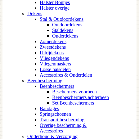
Halster Bontjes
Halster overige
Dekens
Stal & Outdoordekens
Outdoordekens
Staldekens
Onderdekens
Zomerdekens
Zweetdekens
Uitrijdekens
Vliegendekens
Vliegenmaskers
Losse halsdelen
Accessoires & Onderdelen
Beenbescherming
Beenbeschermers
Beschermers voorbeen
Beenbeschermers achterbeen
Set Beenbeschermers
Bandages
Springschoenen
Transport bescherming
Overige bescherming &
Accessoires
Onderhoud & Verzorging