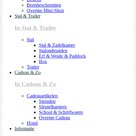
Beenbescherming
Overige Mini-Shop
Stal & Trailer
In Stal & Trailer
Stal
Stal & Zadelkamer
Stalondeugden
Erf & Weide & Paddock
Box
Trailer
Cadeau & Zo
In Cadeau & Zo
Cadeauartikelen
Sieraden
Sleutelhangers
School & Schrijfwaren
Overige Cadeau
Hond
Informatie