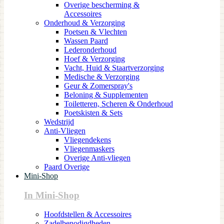
Overige bescherming &
Accessoires
Onderhoud & Verzorging
Poetsen & Vlechten
Wassen Paard
Lederonderhoud
Hoef & Verzorging
Vacht, Huid & Staartverzorging
Medische & Verzorging
Geur & Zomerspray's
Beloning & Supplementen
Toiletteren, Scheren & Onderhoud
Poetskisten & Sets
Wedstrijd
Anti-Vliegen
Vliegendekens
Vliegenmaskers
Overige Anti-vliegen
Paard Overige
Mini-Shop
In Mini-Shop
Hoofdstellen & Accessoires
Zadelbenodigdheden