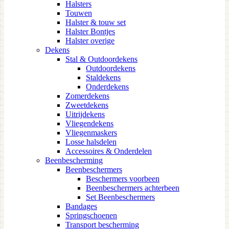
Halsters
Touwen
Halster & touw set
Halster Bontjes
Halster overige
Dekens
Stal & Outdoordekens
Outdoordekens
Staldekens
Onderdekens
Zomerdekens
Zweetdekens
Uitrijdekens
Vliegendekens
Vliegenmaskers
Losse halsdelen
Accessoires & Onderdelen
Beenbescherming
Beenbeschermers
Beschermers voorbeen
Beenbeschermers achterbeen
Set Beenbeschermers
Bandages
Springschoenen
Transport bescherming