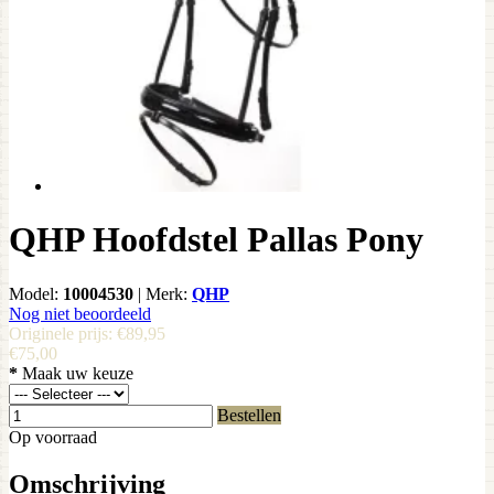
QHP Hoofdstel Pallas Pony
Model:
10004530
|
Merk:
QHP
Nog niet beoordeeld
Originele prijs:
€89,95
€75,00
*
Maak uw keuze
Bestellen
Op voorraad
Omschrijving