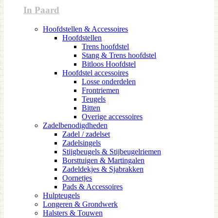
In Paard
Hoofdstellen & Accessoires
Hoofdstellen
Trens hoofdstel
Stang & Trens hoofdstel
Bitloos Hoofdstel
Hoofdstel accessoires
Losse onderdelen
Frontriemen
Teugels
Bitten
Overige accessoires
Zadelbenodigdheden
Zadel / zadelset
Zadelsingels
Stijgbeugels & Stijbeugelriemen
Borsttuigen & Martingalen
Zadeldekjes & Sjabrakken
Oornetjes
Pads & Accessoires
Hulpteugels
Longeren & Grondwerk
Halsters & Touwen