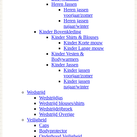
Heren Jassen
Heren jassen
voorjaar/zomer
Heren jassen
najaar/winter
Kinder Bovenkleding
Kinder Shirts & Blouses
Kinder Korte mouw
Kinder Lange mouw
Kinder Vesten &
Bodywarmers
Kinder Jassen
Kinder jassen
voorjaar/zomer
Kinder jassen
najaar/winter
Wedstrijd
Wedstrijdjas
Wedstrijd blouses/shirts
Wedstrijdrijbroek
Wedstrijd Overige
Veiligheid
Caps
Bodyprotector
Onderhoud Veiligheid