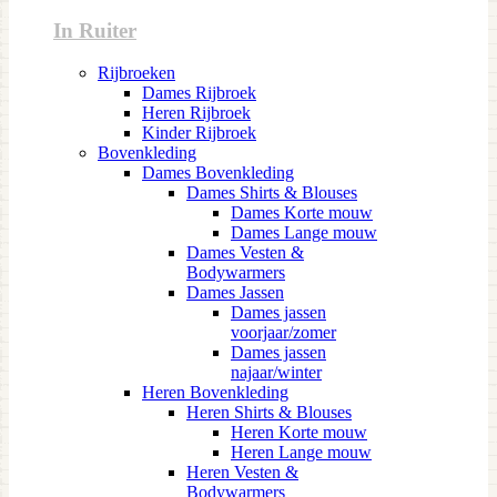
In Ruiter
Rijbroeken
Dames Rijbroek
Heren Rijbroek
Kinder Rijbroek
Bovenkleding
Dames Bovenkleding
Dames Shirts & Blouses
Dames Korte mouw
Dames Lange mouw
Dames Vesten &
Bodywarmers
Dames Jassen
Dames jassen
voorjaar/zomer
Dames jassen
najaar/winter
Heren Bovenkleding
Heren Shirts & Blouses
Heren Korte mouw
Heren Lange mouw
Heren Vesten &
Bodywarmers