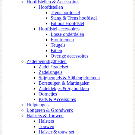
Hoofdstellen & Accessoires
Hoofdstellen
Trens hoofdstel
Stang & Trens hoofdstel
Bitloos Hoofdstel
Hoofdstel accessoires
Losse onderdelen
Frontriemen
Teugels
Bitten
Overige accessoires
Zadelbenodigdheden
Zadel / zadelset
Zadelsingels
Stijgbeugels & Stijbeugelriemen
Borsttuigen & Martingalen
Zadeldekjes & Sjabrakken
Oornetjes
Pads & Accessoires
Hulpteugels
Longeren & Grondwerk
Halsters & Touwen
Halsters
Touwen
Halster & touw set