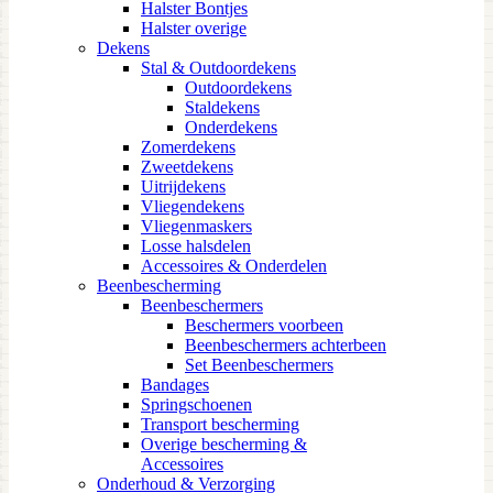
Halster Bontjes
Halster overige
Dekens
Stal & Outdoordekens
Outdoordekens
Staldekens
Onderdekens
Zomerdekens
Zweetdekens
Uitrijdekens
Vliegendekens
Vliegenmaskers
Losse halsdelen
Accessoires & Onderdelen
Beenbescherming
Beenbeschermers
Beschermers voorbeen
Beenbeschermers achterbeen
Set Beenbeschermers
Bandages
Springschoenen
Transport bescherming
Overige bescherming &
Accessoires
Onderhoud & Verzorging