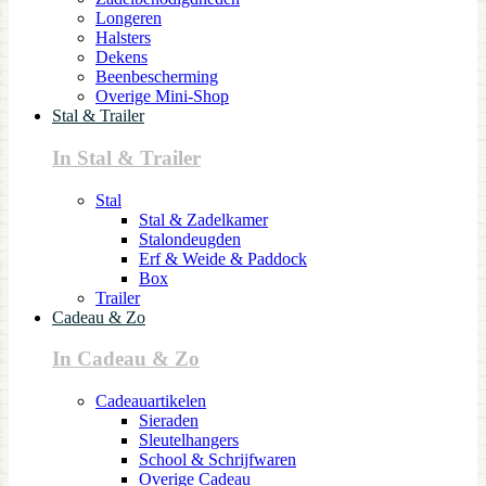
Longeren
Halsters
Dekens
Beenbescherming
Overige Mini-Shop
Stal & Trailer
In Stal & Trailer
Stal
Stal & Zadelkamer
Stalondeugden
Erf & Weide & Paddock
Box
Trailer
Cadeau & Zo
In Cadeau & Zo
Cadeauartikelen
Sieraden
Sleutelhangers
School & Schrijfwaren
Overige Cadeau