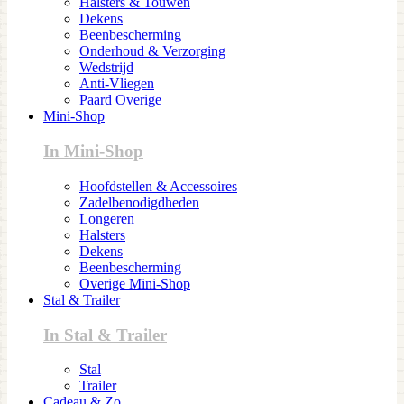
Halsters & Touwen
Dekens
Beenbescherming
Onderhoud & Verzorging
Wedstrijd
Anti-Vliegen
Paard Overige
Mini-Shop
In Mini-Shop
Hoofdstellen & Accessoires
Zadelbenodigdheden
Longeren
Halsters
Dekens
Beenbescherming
Overige Mini-Shop
Stal & Trailer
In Stal & Trailer
Stal
Trailer
Cadeau & Zo