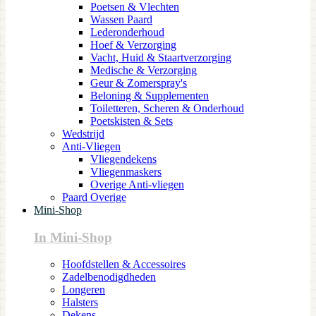
Poetsen & Vlechten
Wassen Paard
Lederonderhoud
Hoef & Verzorging
Vacht, Huid & Staartverzorging
Medische & Verzorging
Geur & Zomerspray's
Beloning & Supplementen
Toiletteren, Scheren & Onderhoud
Poetskisten & Sets
Wedstrijd
Anti-Vliegen
Vliegendekens
Vliegenmaskers
Overige Anti-vliegen
Paard Overige
Mini-Shop
In Mini-Shop
Hoofdstellen & Accessoires
Zadelbenodigdheden
Longeren
Halsters
Dekens