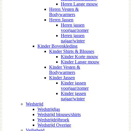
Heren Lange mouw
Heren Vesten &
Bodywarmers
Heren Jassen
Heren jassen
voorjaar/zomer
Heren jassen
najaar/winter
Kinder Bovenkleding
Kinder Shirts & Blouses
Kinder Korte mouw
Kinder Lange mouw
Kinder Vesten &
Bodywarmers
Kinder Jassen
Kinder jassen
voorjaar/zomer
Kinder jassen
najaar/winter
Wedstrijd
Wedstrijdjas
Wedstrijd blouses/shirts
Wedstrijdrijbroek
Wedstrijd Overige
Veiligheid