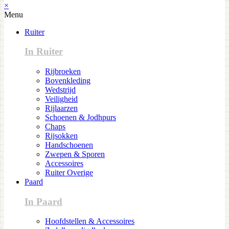
×
Menu
Ruiter
In Ruiter
Rijbroeken
Bovenkleding
Wedstrijd
Veiligheid
Rijlaarzen
Schoenen & Jodhpurs
Chaps
Rijsokken
Handschoenen
Zwepen & Sporen
Accessoires
Ruiter Overige
Paard
In Paard
Hoofdstellen & Accessoires