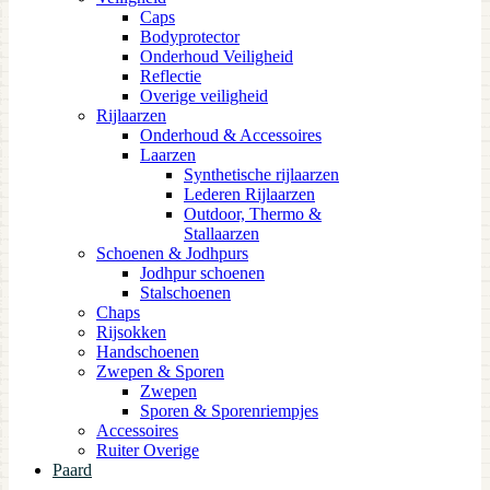
Caps
Bodyprotector
Onderhoud Veiligheid
Reflectie
Overige veiligheid
Rijlaarzen
Onderhoud & Accessoires
Laarzen
Synthetische rijlaarzen
Lederen Rijlaarzen
Outdoor, Thermo &
Stallaarzen
Schoenen & Jodhpurs
Jodhpur schoenen
Stalschoenen
Chaps
Rijsokken
Handschoenen
Zwepen & Sporen
Zwepen
Sporen & Sporenriempjes
Accessoires
Ruiter Overige
Paard