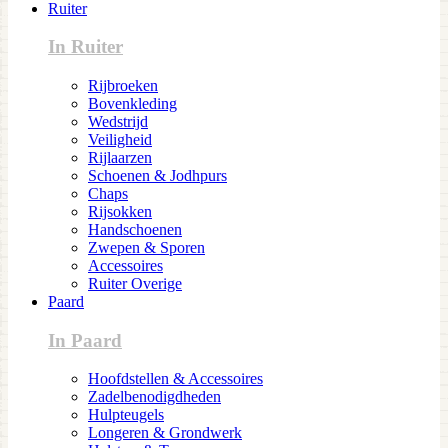
Ruiter
In Ruiter
Rijbroeken
Bovenkleding
Wedstrijd
Veiligheid
Rijlaarzen
Schoenen & Jodhpurs
Chaps
Rijsokken
Handschoenen
Zwepen & Sporen
Accessoires
Ruiter Overige
Paard
In Paard
Hoofdstellen & Accessoires
Zadelbenodigdheden
Hulpteugels
Longeren & Grondwerk