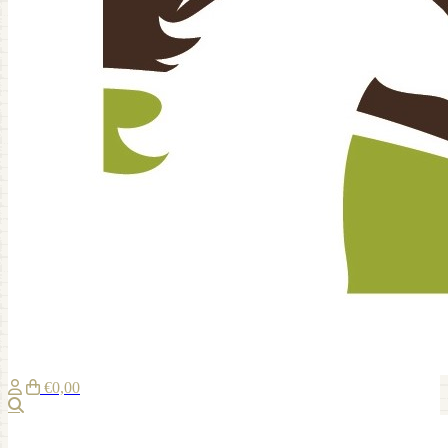
€0,00
Zoeken