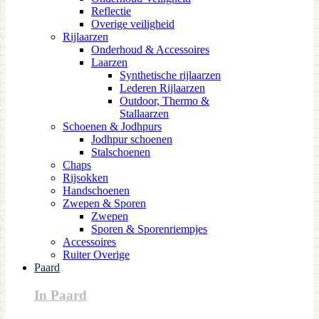
Reflectie
Overige veiligheid
Rijlaarzen
Onderhoud & Accessoires
Laarzen
Synthetische rijlaarzen
Lederen Rijlaarzen
Outdoor, Thermo &
Stallaarzen
Schoenen & Jodhpurs
Jodhpur schoenen
Stalschoenen
Chaps
Rijsokken
Handschoenen
Zwepen & Sporen
Zwepen
Sporen & Sporenriempjes
Accessoires
Ruiter Overige
Paard
In Paard