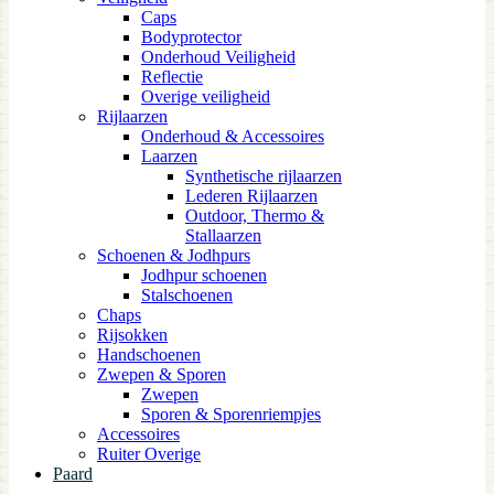
Caps
Bodyprotector
Onderhoud Veiligheid
Reflectie
Overige veiligheid
Rijlaarzen
Onderhoud & Accessoires
Laarzen
Synthetische rijlaarzen
Lederen Rijlaarzen
Outdoor, Thermo &
Stallaarzen
Schoenen & Jodhpurs
Jodhpur schoenen
Stalschoenen
Chaps
Rijsokken
Handschoenen
Zwepen & Sporen
Zwepen
Sporen & Sporenriempjes
Accessoires
Ruiter Overige
Paard