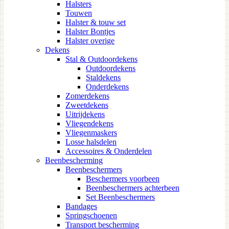
Halsters
Touwen
Halster & touw set
Halster Bontjes
Halster overige
Dekens
Stal & Outdoordekens
Outdoordekens
Staldekens
Onderdekens
Zomerdekens
Zweetdekens
Uitrijdekens
Vliegendekens
Vliegenmaskers
Losse halsdelen
Accessoires & Onderdelen
Beenbescherming
Beenbeschermers
Beschermers voorbeen
Beenbeschermers achterbeen
Set Beenbeschermers
Bandages
Springschoenen
Transport bescherming