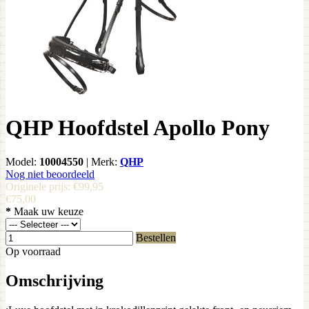
QHP Hoofdstel Apollo Pony
Model:
10004550
|
Merk:
QHP
Nog niet beoordeeld
Originele prijs:
€99,95
€75,00
*
Maak uw keuze
Bestellen
Op voorraad
Omschrijving