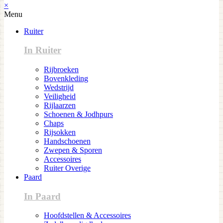
×
Menu
Ruiter
In Ruiter
Rijbroeken
Bovenkleding
Wedstrijd
Veiligheid
Rijlaarzen
Schoenen & Jodhpurs
Chaps
Rijsokken
Handschoenen
Zwepen & Sporen
Accessoires
Ruiter Overige
Paard
In Paard
Hoofdstellen & Accessoires