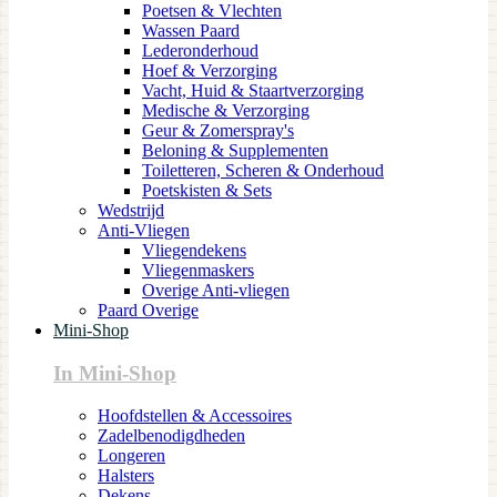
Poetsen & Vlechten
Wassen Paard
Lederonderhoud
Hoef & Verzorging
Vacht, Huid & Staartverzorging
Medische & Verzorging
Geur & Zomerspray's
Beloning & Supplementen
Toiletteren, Scheren & Onderhoud
Poetskisten & Sets
Wedstrijd
Anti-Vliegen
Vliegendekens
Vliegenmaskers
Overige Anti-vliegen
Paard Overige
Mini-Shop
In Mini-Shop
Hoofdstellen & Accessoires
Zadelbenodigdheden
Longeren
Halsters
Dekens