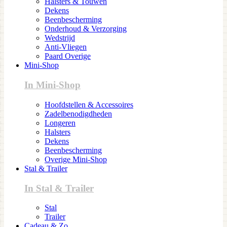
Halsters & Touwen
Dekens
Beenbescherming
Onderhoud & Verzorging
Wedstrijd
Anti-Vliegen
Paard Overige
Mini-Shop
In Mini-Shop
Hoofdstellen & Accessoires
Zadelbenodigdheden
Longeren
Halsters
Dekens
Beenbescherming
Overige Mini-Shop
Stal & Trailer
In Stal & Trailer
Stal
Trailer
Cadeau & Zo