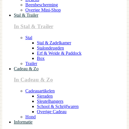
Beenbescherming
Overige Mini-Shop
Stal & Trailer
In Stal & Trailer
Stal
Stal & Zadelkamer
Stalondeugden
Erf & Weide & Paddock
Box
Trailer
Cadeau & Zo
In Cadeau & Zo
Cadeauartikelen
Sieraden
Sleutelhangers
School & Schrijfwaren
Overige Cadeau
Hond
Informatie