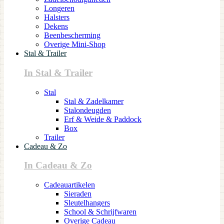
Longeren
Halsters
Dekens
Beenbescherming
Overige Mini-Shop
Stal & Trailer
In Stal & Trailer
Stal
Stal & Zadelkamer
Stalondeugden
Erf & Weide & Paddock
Box
Trailer
Cadeau & Zo
In Cadeau & Zo
Cadeauartikelen
Sieraden
Sleutelhangers
School & Schrijfwaren
Overige Cadeau