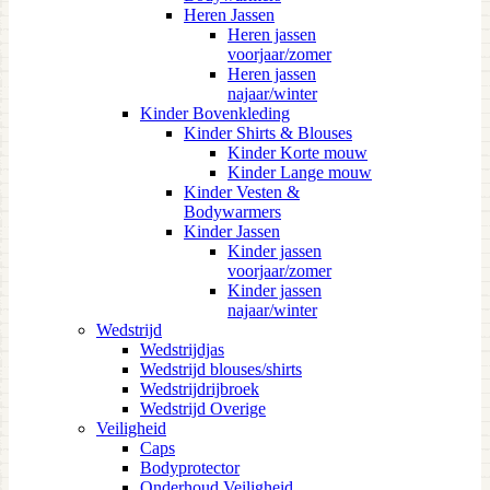
Heren Jassen
Heren jassen
voorjaar/zomer
Heren jassen
najaar/winter
Kinder Bovenkleding
Kinder Shirts & Blouses
Kinder Korte mouw
Kinder Lange mouw
Kinder Vesten &
Bodywarmers
Kinder Jassen
Kinder jassen
voorjaar/zomer
Kinder jassen
najaar/winter
Wedstrijd
Wedstrijdjas
Wedstrijd blouses/shirts
Wedstrijdrijbroek
Wedstrijd Overige
Veiligheid
Caps
Bodyprotector
Onderhoud Veiligheid