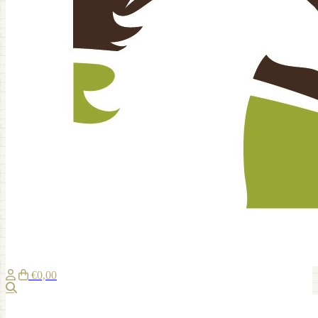
€0,00
Zoeken