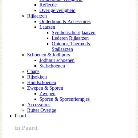
Reflectie
Overige veiligheid
Rijlaarzen
Onderhoud & Accessoires
Laarzen
Synthetische rijlaarzen
Lederen Rijlaarzen
Outdoor, Thermo &
Stallaarzen
Schoenen & Jodhpurs
Jodhpur schoenen
Stalschoenen
Chaps
Rijsokken
Handschoenen
Zwepen & Sporen
Zwepen
Sporen & Sporenriempjes
Accessoires
Ruiter Overige
Paard
In Paard