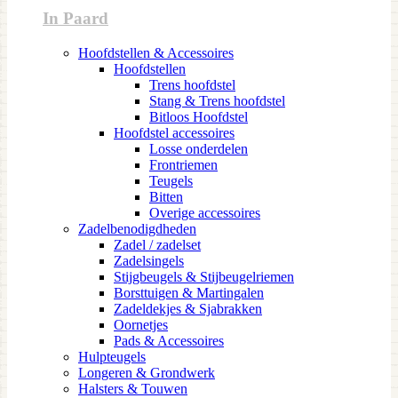
In Paard
Hoofdstellen & Accessoires
Hoofdstellen
Trens hoofdstel
Stang & Trens hoofdstel
Bitloos Hoofdstel
Hoofdstel accessoires
Losse onderdelen
Frontriemen
Teugels
Bitten
Overige accessoires
Zadelbenodigdheden
Zadel / zadelset
Zadelsingels
Stijgbeugels & Stijbeugelriemen
Borsttuigen & Martingalen
Zadeldekjes & Sjabrakken
Oornetjes
Pads & Accessoires
Hulpteugels
Longeren & Grondwerk
Halsters & Touwen