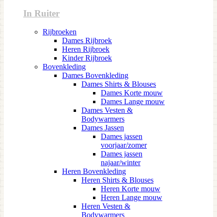
In Ruiter
Rijbroeken
Dames Rijbroek
Heren Rijbroek
Kinder Rijbroek
Bovenkleding
Dames Bovenkleding
Dames Shirts & Blouses
Dames Korte mouw
Dames Lange mouw
Dames Vesten &
Bodywarmers
Dames Jassen
Dames jassen
voorjaar/zomer
Dames jassen
najaar/winter
Heren Bovenkleding
Heren Shirts & Blouses
Heren Korte mouw
Heren Lange mouw
Heren Vesten &
Bodywarmers