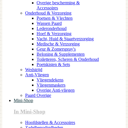
Overige bescherming &
Accessoires
Onderhoud & Verzorging
Poetsen & Vlechten
Wassen Paard
Lederonderhoud
Hoef & Verzorging
Vacht, Huid & Staartverzorging
Medische & Verzorging
Geur & Zomerspray's
Beloning & Supplementen
Toiletteren, Scheren & Onderhoud
Poetskisten & Sets
Wedstrijd
Anti-Vliegen
Vliegendekens
Vliegenmaskers
Overige Anti-vliegen
Paard Overige
Mini-Shop
In Mini-Shop
Hoofdstellen & Accessoires
Zadelbenodigdheden