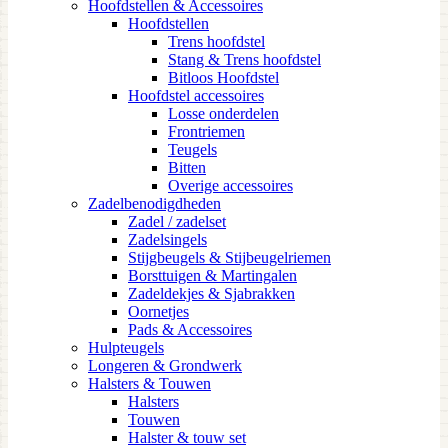
Hoofdstellen & Accessoires
Hoofdstellen
Trens hoofdstel
Stang & Trens hoofdstel
Bitloos Hoofdstel
Hoofdstel accessoires
Losse onderdelen
Frontriemen
Teugels
Bitten
Overige accessoires
Zadelbenodigdheden
Zadel / zadelset
Zadelsingels
Stijgbeugels & Stijbeugelriemen
Borsttuigen & Martingalen
Zadeldekjes & Sjabrakken
Oornetjes
Pads & Accessoires
Hulpteugels
Longeren & Grondwerk
Halsters & Touwen
Halsters
Touwen
Halster & touw set