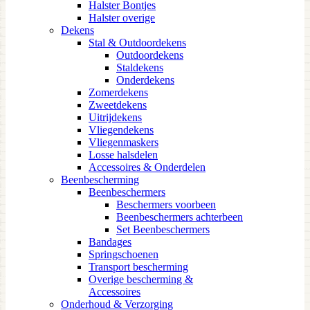
Halster Bontjes
Halster overige
Dekens
Stal & Outdoordekens
Outdoordekens
Staldekens
Onderdekens
Zomerdekens
Zweetdekens
Uitrijdekens
Vliegendekens
Vliegenmaskers
Losse halsdelen
Accessoires & Onderdelen
Beenbescherming
Beenbeschermers
Beschermers voorbeen
Beenbeschermers achterbeen
Set Beenbeschermers
Bandages
Springschoenen
Transport bescherming
Overige bescherming &
Accessoires
Onderhoud & Verzorging