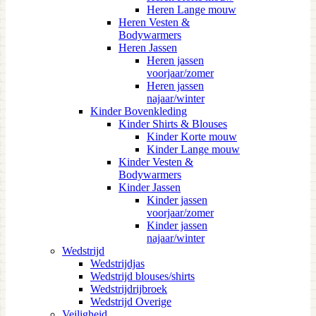
Heren Lange mouw
Heren Vesten &
Bodywarmers
Heren Jassen
Heren jassen
voorjaar/zomer
Heren jassen
najaar/winter
Kinder Bovenkleding
Kinder Shirts & Blouses
Kinder Korte mouw
Kinder Lange mouw
Kinder Vesten &
Bodywarmers
Kinder Jassen
Kinder jassen
voorjaar/zomer
Kinder jassen
najaar/winter
Wedstrijd
Wedstrijdjas
Wedstrijd blouses/shirts
Wedstrijdrijbroek
Wedstrijd Overige
Veiligheid