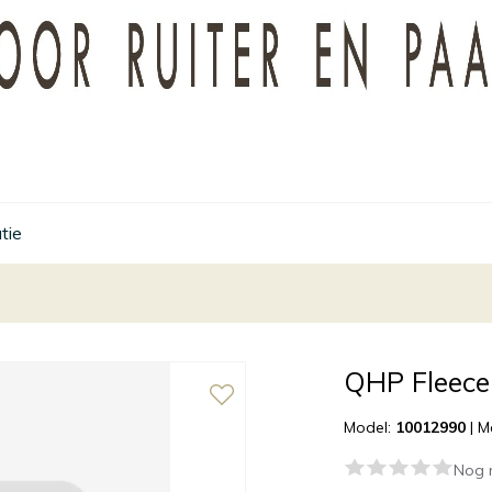
tie
QHP Fleec
Model:
10012990
|
M
Nog 