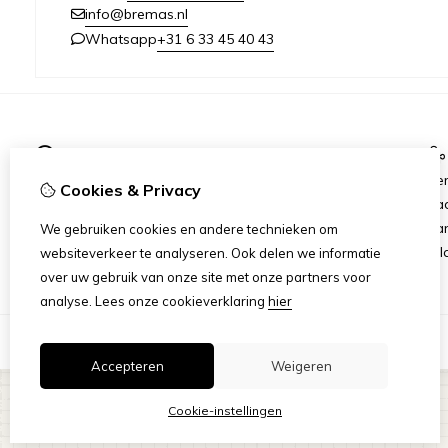
info@bremas.nl
+31 6 33 45 40 43
Whatsapp
Informatie
Verzending & Betaling
Me
Cookies & Privacy
Algemene Voorwaarden
Ca
Privacy Statement
Aan
We gebruiken cookies en andere technieken om
Rij
websiteverkeer te analyseren. Ook delen we informatie
over uw gebruik van onze site met onze partners voor
analyse.
Lees onze cookieverklaring
hier
Accepteren
Weigeren
Cookie-instellingen