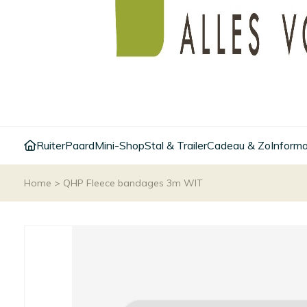
Ruiter
Paard
Mini-Shop
Stal & Trailer
Cadeau & Zo
Informa
Home
>
QHP Fleece bandages 3m WIT