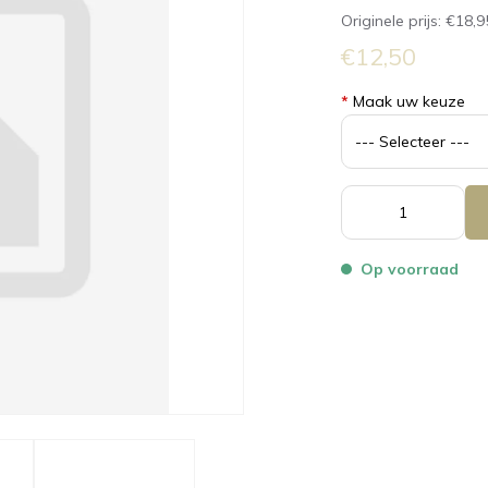
Originele prijs:
€18,9
€12,50
*
Maak uw keuze
Op voorraad