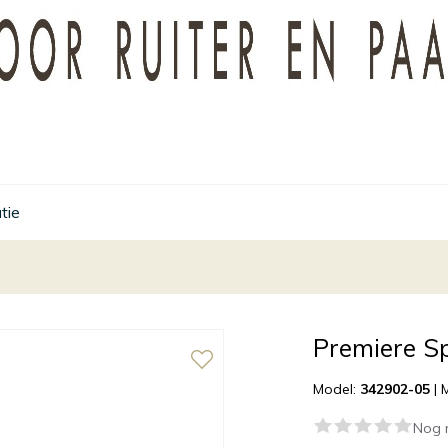
tie
Premiere Sp
Model:
342902-05
|
Nog 