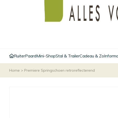
Ruiter
Paard
Mini-Shop
Stal & Trailer
Cadeau & Zo
Informa
Home
>
Premiere Springschoen retroreflecterend