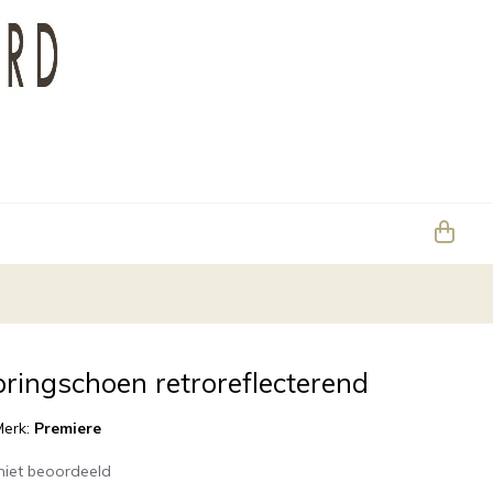
ringschoen retroreflecterend
Merk:
Premiere
niet beoordeeld