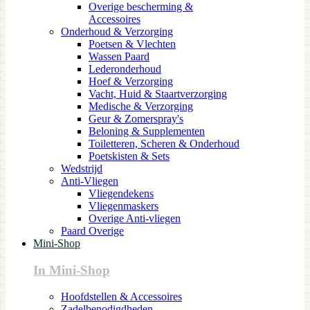
Overige bescherming &
Accessoires
Onderhoud & Verzorging
Poetsen & Vlechten
Wassen Paard
Lederonderhoud
Hoef & Verzorging
Vacht, Huid & Staartverzorging
Medische & Verzorging
Geur & Zomerspray's
Beloning & Supplementen
Toiletteren, Scheren & Onderhoud
Poetskisten & Sets
Wedstrijd
Anti-Vliegen
Vliegendekens
Vliegenmaskers
Overige Anti-vliegen
Paard Overige
Mini-Shop
In Mini-Shop
Hoofdstellen & Accessoires
Zadelbenodigdheden