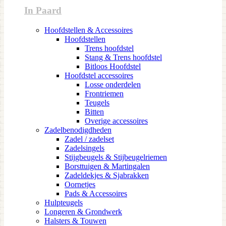
In Paard
Hoofdstellen & Accessoires
Hoofdstellen
Trens hoofdstel
Stang & Trens hoofdstel
Bitloos Hoofdstel
Hoofdstel accessoires
Losse onderdelen
Frontriemen
Teugels
Bitten
Overige accessoires
Zadelbenodigdheden
Zadel / zadelset
Zadelsingels
Stijgbeugels & Stijbeugelriemen
Borsttuigen & Martingalen
Zadeldekjes & Sjabrakken
Oornetjes
Pads & Accessoires
Hulpteugels
Longeren & Grondwerk
Halsters & Touwen