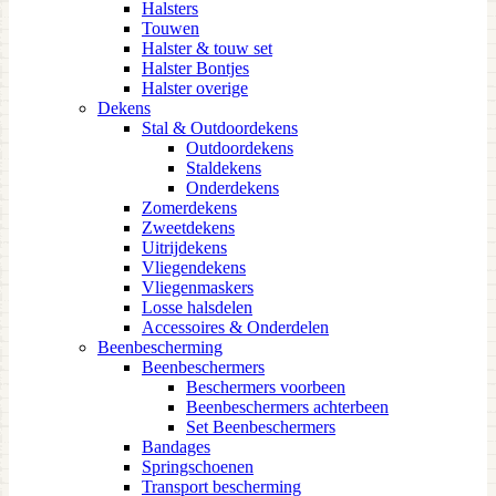
Halsters
Touwen
Halster & touw set
Halster Bontjes
Halster overige
Dekens
Stal & Outdoordekens
Outdoordekens
Staldekens
Onderdekens
Zomerdekens
Zweetdekens
Uitrijdekens
Vliegendekens
Vliegenmaskers
Losse halsdelen
Accessoires & Onderdelen
Beenbescherming
Beenbeschermers
Beschermers voorbeen
Beenbeschermers achterbeen
Set Beenbeschermers
Bandages
Springschoenen
Transport bescherming