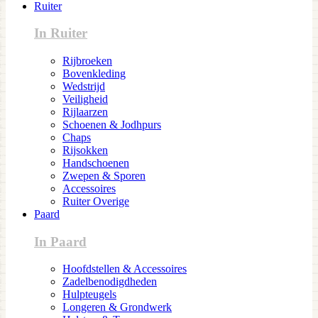
Ruiter
In Ruiter
Rijbroeken
Bovenkleding
Wedstrijd
Veiligheid
Rijlaarzen
Schoenen & Jodhpurs
Chaps
Rijsokken
Handschoenen
Zwepen & Sporen
Accessoires
Ruiter Overige
Paard
In Paard
Hoofdstellen & Accessoires
Zadelbenodigdheden
Hulpteugels
Longeren & Grondwerk