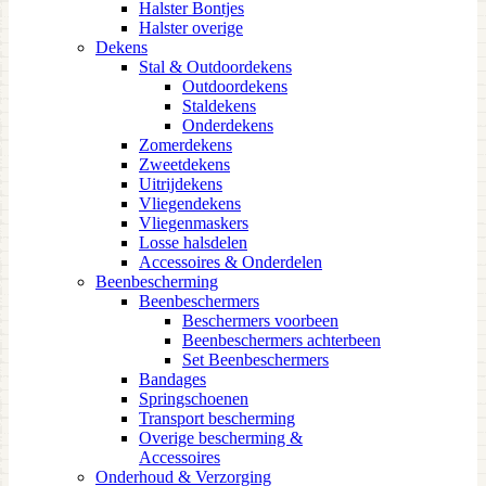
Halster Bontjes
Halster overige
Dekens
Stal & Outdoordekens
Outdoordekens
Staldekens
Onderdekens
Zomerdekens
Zweetdekens
Uitrijdekens
Vliegendekens
Vliegenmaskers
Losse halsdelen
Accessoires & Onderdelen
Beenbescherming
Beenbeschermers
Beschermers voorbeen
Beenbeschermers achterbeen
Set Beenbeschermers
Bandages
Springschoenen
Transport bescherming
Overige bescherming &
Accessoires
Onderhoud & Verzorging