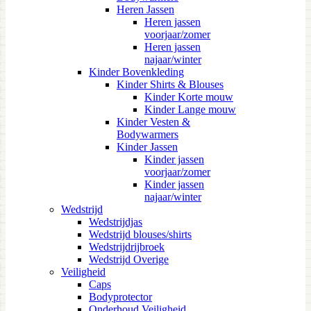
Heren Jassen
Heren jassen
voorjaar/zomer
Heren jassen
najaar/winter
Kinder Bovenkleding
Kinder Shirts & Blouses
Kinder Korte mouw
Kinder Lange mouw
Kinder Vesten &
Bodywarmers
Kinder Jassen
Kinder jassen
voorjaar/zomer
Kinder jassen
najaar/winter
Wedstrijd
Wedstrijdjas
Wedstrijd blouses/shirts
Wedstrijdrijbroek
Wedstrijd Overige
Veiligheid
Caps
Bodyprotector
Onderhoud Veiligheid