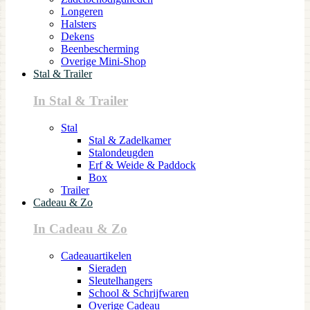
Longeren
Halsters
Dekens
Beenbescherming
Overige Mini-Shop
Stal & Trailer
In Stal & Trailer
Stal
Stal & Zadelkamer
Stalondeugden
Erf & Weide & Paddock
Box
Trailer
Cadeau & Zo
In Cadeau & Zo
Cadeauartikelen
Sieraden
Sleutelhangers
School & Schrijfwaren
Overige Cadeau