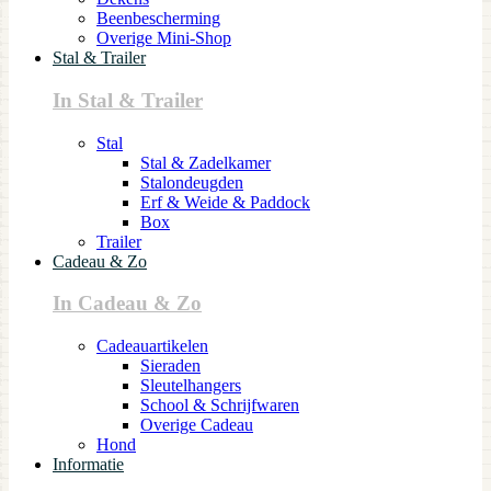
Beenbescherming
Overige Mini-Shop
Stal & Trailer
In Stal & Trailer
Stal
Stal & Zadelkamer
Stalondeugden
Erf & Weide & Paddock
Box
Trailer
Cadeau & Zo
In Cadeau & Zo
Cadeauartikelen
Sieraden
Sleutelhangers
School & Schrijfwaren
Overige Cadeau
Hond
Informatie