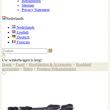
Retourneren
Sitemap
Privacy Statement
Nederlands
Nederlands
English
Deutsch
Français
Zoeken
Uw winkelwagen is leeg!
Home
>
Paard
>
Hoofdstellen & Accessoires
>
Hoofdstel
accessoires
>
Bitten
>
Premiere Pelhamriempjes