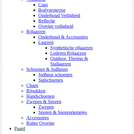
Caps
Bodyprotector
Onderhoud Veiligheid
Reflectie
Overige veiligheid
Rijlaarzen
Onderhoud & Accessoires
Laarzen
Synthetische rijlaarzen
Lederen Rijlaarzen
Outdoor, Thermo &
Stallaarzen
Schoenen & Jodhpurs
Jodhpur schoenen
Stalschoenen
Chaps
Rijsokken
Handschoenen
Zwepen & Sporen
Zwepen
Sporen & Sporenriempjes
Accessoires
Ruiter Overige
Paard