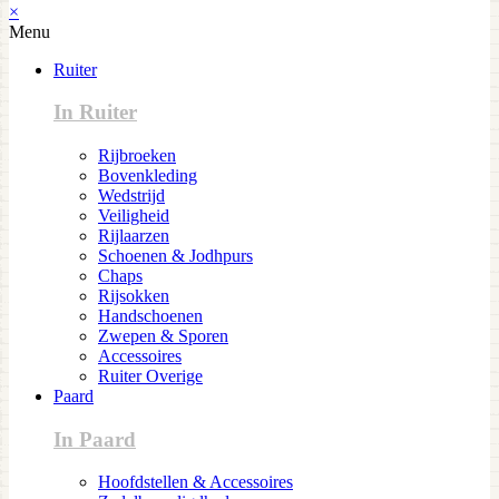
×
Menu
Ruiter
In Ruiter
Rijbroeken
Bovenkleding
Wedstrijd
Veiligheid
Rijlaarzen
Schoenen & Jodhpurs
Chaps
Rijsokken
Handschoenen
Zwepen & Sporen
Accessoires
Ruiter Overige
Paard
In Paard
Hoofdstellen & Accessoires