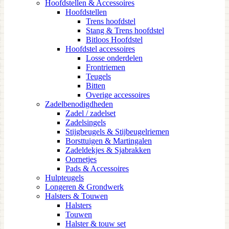
Hoofdstellen & Accessoires
Hoofdstellen
Trens hoofdstel
Stang & Trens hoofdstel
Bitloos Hoofdstel
Hoofdstel accessoires
Losse onderdelen
Frontriemen
Teugels
Bitten
Overige accessoires
Zadelbenodigdheden
Zadel / zadelset
Zadelsingels
Stijgbeugels & Stijbeugelriemen
Borsttuigen & Martingalen
Zadeldekjes & Sjabrakken
Oornetjes
Pads & Accessoires
Hulpteugels
Longeren & Grondwerk
Halsters & Touwen
Halsters
Touwen
Halster & touw set