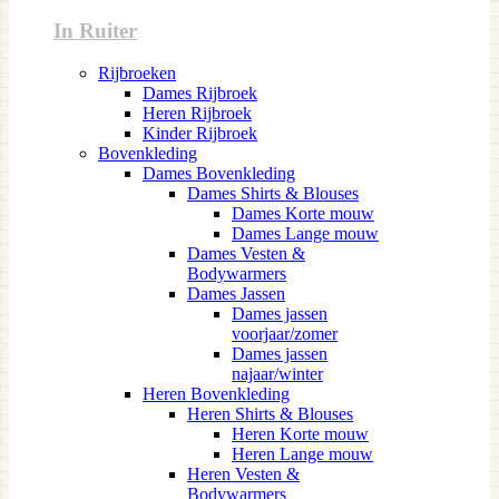
In Ruiter
Rijbroeken
Dames Rijbroek
Heren Rijbroek
Kinder Rijbroek
Bovenkleding
Dames Bovenkleding
Dames Shirts & Blouses
Dames Korte mouw
Dames Lange mouw
Dames Vesten &
Bodywarmers
Dames Jassen
Dames jassen
voorjaar/zomer
Dames jassen
najaar/winter
Heren Bovenkleding
Heren Shirts & Blouses
Heren Korte mouw
Heren Lange mouw
Heren Vesten &
Bodywarmers