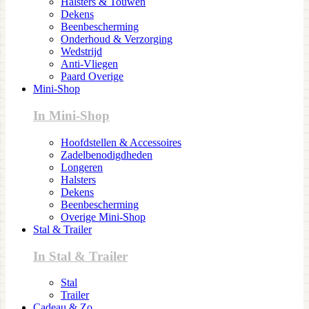
Halsters & Touwen
Dekens
Beenbescherming
Onderhoud & Verzorging
Wedstrijd
Anti-Vliegen
Paard Overige
Mini-Shop
In Mini-Shop
Hoofdstellen & Accessoires
Zadelbenodigdheden
Longeren
Halsters
Dekens
Beenbescherming
Overige Mini-Shop
Stal & Trailer
In Stal & Trailer
Stal
Trailer
Cadeau & Zo