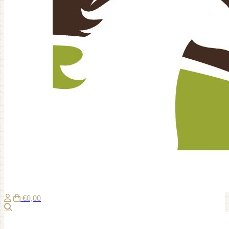
€0,00
Zoeken