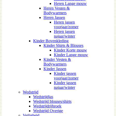
Heren Lange mouw
Heren Vesten &
Bodywarmers
Heren Jassen
Heren jassen
voorjaar/zomer
Heren jassen
najaar/winter
Kinder Bovenkleding
Kinder Shirts & Blouses
Kinder Korte mouw
Kinder Lange mouw
Kinder Vesten &
Bodywarmers
Kinder Jassen
Kinder jassen
voorjaar/zomer
Kinder jassen
najaar/winter
Wedstrijd
Wedstrijdjas
Wedstrijd blouses/shirts
Wedstrijdrijbroek
Wedstrijd Overige
Veiligheid