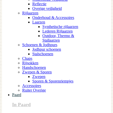
Reflectie
Overige veiligheid
Rijlaarzen
Onderhoud & Accessoires
Laarzen
Synthetische rijlaarzen
Lederen Rijlaarzen
Outdoor, Thermo &
Stallaarzen
Schoenen & Jodhpurs
Jodhpur schoenen
Stalschoenen
Chaps
Rijsokken
Handschoenen
Zwepen & Sporen
Zwepen
Sporen & Sporenriempjes
Accessoires
Ruiter Overige
Paard
In Paard