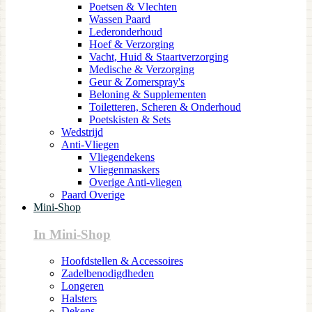
Poetsen & Vlechten
Wassen Paard
Lederonderhoud
Hoef & Verzorging
Vacht, Huid & Staartverzorging
Medische & Verzorging
Geur & Zomerspray's
Beloning & Supplementen
Toiletteren, Scheren & Onderhoud
Poetskisten & Sets
Wedstrijd
Anti-Vliegen
Vliegendekens
Vliegenmaskers
Overige Anti-vliegen
Paard Overige
Mini-Shop
In Mini-Shop
Hoofdstellen & Accessoires
Zadelbenodigdheden
Longeren
Halsters
Dekens