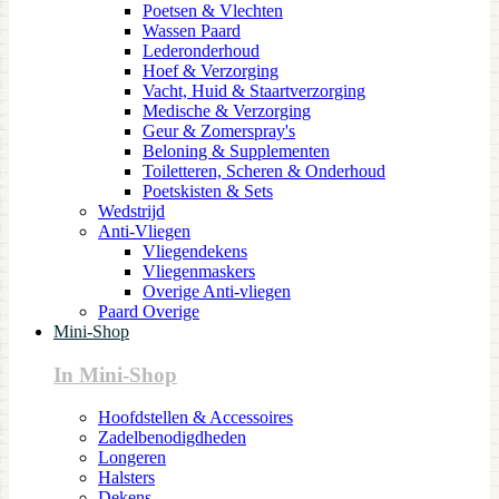
Poetsen & Vlechten
Wassen Paard
Lederonderhoud
Hoef & Verzorging
Vacht, Huid & Staartverzorging
Medische & Verzorging
Geur & Zomerspray's
Beloning & Supplementen
Toiletteren, Scheren & Onderhoud
Poetskisten & Sets
Wedstrijd
Anti-Vliegen
Vliegendekens
Vliegenmaskers
Overige Anti-vliegen
Paard Overige
Mini-Shop
In Mini-Shop
Hoofdstellen & Accessoires
Zadelbenodigdheden
Longeren
Halsters
Dekens