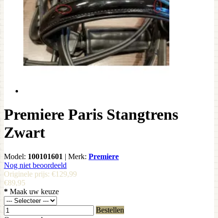
Premiere Paris Stangtrens
Zwart
Model:
100101601
|
Merk:
Premiere
Nog niet beoordeeld
Originele prijs:
€129,99
€89,95
*
Maak uw keuze
Bestellen