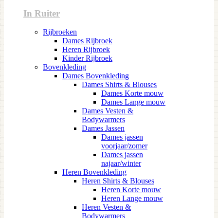
In Ruiter
Rijbroeken
Dames Rijbroek
Heren Rijbroek
Kinder Rijbroek
Bovenkleding
Dames Bovenkleding
Dames Shirts & Blouses
Dames Korte mouw
Dames Lange mouw
Dames Vesten &
Bodywarmers
Dames Jassen
Dames jassen
voorjaar/zomer
Dames jassen
najaar/winter
Heren Bovenkleding
Heren Shirts & Blouses
Heren Korte mouw
Heren Lange mouw
Heren Vesten &
Bodywarmers