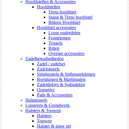
Hoofdstellen & Accessoires
Hoofdstellen
Trens hoofdstel
Stang & Trens hoofdstel
Bitloos Hoofdstel
Hoofdstel accessoires
Losse onderdelen
Frontriemen
Teugels
Bitten
Overige accessoires
Zadelbenodigdheden
Zadel / zadelset
Zadelsingels
Stijgbeugels & Stijbeugelriemen
Borsttuigen & Martingalen
Zadeldekjes & Sjabrakken
Oornetjes
Pads & Accessoires
Hulpteugels
Longeren & Grondwerk
Halsters & Touwen
Halsters
Touwen
Halster & touw set