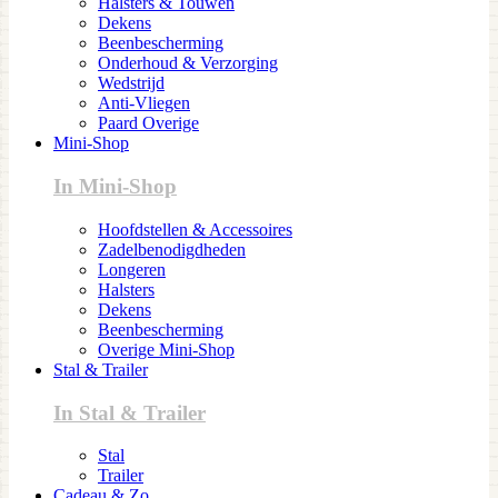
Halsters & Touwen
Dekens
Beenbescherming
Onderhoud & Verzorging
Wedstrijd
Anti-Vliegen
Paard Overige
Mini-Shop
In Mini-Shop
Hoofdstellen & Accessoires
Zadelbenodigdheden
Longeren
Halsters
Dekens
Beenbescherming
Overige Mini-Shop
Stal & Trailer
In Stal & Trailer
Stal
Trailer
Cadeau & Zo