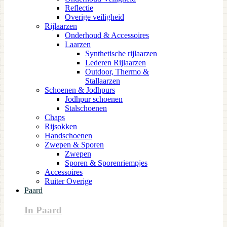
Reflectie
Overige veiligheid
Rijlaarzen
Onderhoud & Accessoires
Laarzen
Synthetische rijlaarzen
Lederen Rijlaarzen
Outdoor, Thermo &
Stallaarzen
Schoenen & Jodhpurs
Jodhpur schoenen
Stalschoenen
Chaps
Rijsokken
Handschoenen
Zwepen & Sporen
Zwepen
Sporen & Sporenriempjes
Accessoires
Ruiter Overige
Paard
In Paard