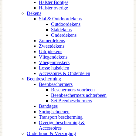
Halster Bontjes
Halster overige
Dekens
Stal & Outdoordekens
Outdoordekens
Staldekens
Onderdekens
Zomerdekens
Zweetdekens
Uitrijdekens
Vliegendekens
Vliegenmaskers
Losse halsdelen
Accessoires & Onderdelen
Beenbescherming
Beenbeschermers
Beschermers voorbeen
Beenbeschermers achterbeen
Set Beenbeschermers
Bandages
Springschoenen
Transport bescherming
Overige bescherming &
Accessoires
Onderhoud & Verzorging