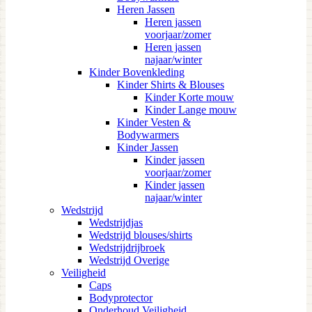
Heren Jassen
Heren jassen
voorjaar/zomer
Heren jassen
najaar/winter
Kinder Bovenkleding
Kinder Shirts & Blouses
Kinder Korte mouw
Kinder Lange mouw
Kinder Vesten &
Bodywarmers
Kinder Jassen
Kinder jassen
voorjaar/zomer
Kinder jassen
najaar/winter
Wedstrijd
Wedstrijdjas
Wedstrijd blouses/shirts
Wedstrijdrijbroek
Wedstrijd Overige
Veiligheid
Caps
Bodyprotector
Onderhoud Veiligheid