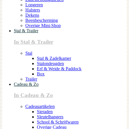
Longeren
Halsters
Dekens
Beenbescherming
Overige Mini-Shop
Stal & Trailer
In Stal & Trailer
Stal
Stal & Zadelkamer
Stalondeugden
Erf & Weide & Paddock
Box
Trailer
Cadeau & Zo
In Cadeau & Zo
Cadeauartikelen
Sieraden
Sleutelhangers
School & Schrijfwaren
Overige Cadeau