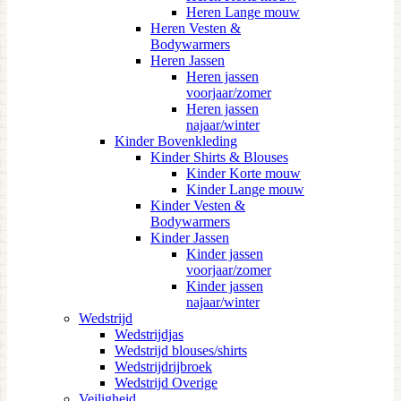
Heren Lange mouw
Heren Vesten &
Bodywarmers
Heren Jassen
Heren jassen
voorjaar/zomer
Heren jassen
najaar/winter
Kinder Bovenkleding
Kinder Shirts & Blouses
Kinder Korte mouw
Kinder Lange mouw
Kinder Vesten &
Bodywarmers
Kinder Jassen
Kinder jassen
voorjaar/zomer
Kinder jassen
najaar/winter
Wedstrijd
Wedstrijdjas
Wedstrijd blouses/shirts
Wedstrijdrijbroek
Wedstrijd Overige
Veiligheid