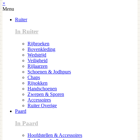
×
Menu
Ruiter
In Ruiter
Rijbroeken
Bovenkleding
Wedstrijd
Veiligheid
Rijlaarzen
Schoenen & Jodhpurs
Chaps
Rijsokken
Handschoenen
Zwepen & Sporen
Accessoires
Ruiter Overige
Paard
In Paard
Hoofdstellen & Accessoires