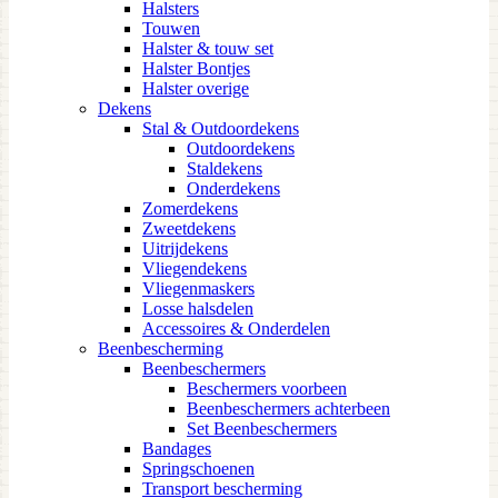
Halsters
Touwen
Halster & touw set
Halster Bontjes
Halster overige
Dekens
Stal & Outdoordekens
Outdoordekens
Staldekens
Onderdekens
Zomerdekens
Zweetdekens
Uitrijdekens
Vliegendekens
Vliegenmaskers
Losse halsdelen
Accessoires & Onderdelen
Beenbescherming
Beenbeschermers
Beschermers voorbeen
Beenbeschermers achterbeen
Set Beenbeschermers
Bandages
Springschoenen
Transport bescherming