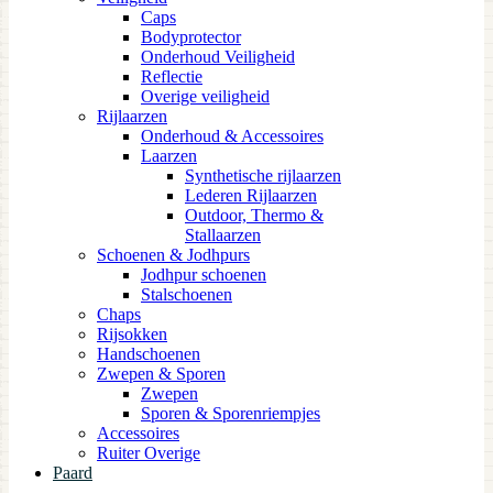
Caps
Bodyprotector
Onderhoud Veiligheid
Reflectie
Overige veiligheid
Rijlaarzen
Onderhoud & Accessoires
Laarzen
Synthetische rijlaarzen
Lederen Rijlaarzen
Outdoor, Thermo &
Stallaarzen
Schoenen & Jodhpurs
Jodhpur schoenen
Stalschoenen
Chaps
Rijsokken
Handschoenen
Zwepen & Sporen
Zwepen
Sporen & Sporenriempjes
Accessoires
Ruiter Overige
Paard