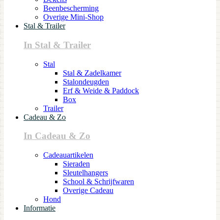
Beenbescherming
Overige Mini-Shop
Stal & Trailer
In Stal & Trailer
Stal
Stal & Zadelkamer
Stalondeugden
Erf & Weide & Paddock
Box
Trailer
Cadeau & Zo
In Cadeau & Zo
Cadeauartikelen
Sieraden
Sleutelhangers
School & Schrijfwaren
Overige Cadeau
Hond
Informatie