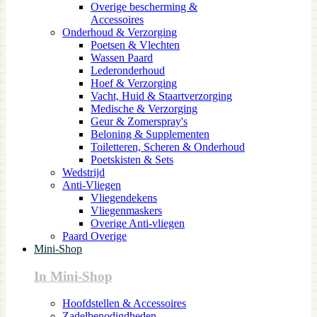
Overige bescherming &
Accessoires
Onderhoud & Verzorging
Poetsen & Vlechten
Wassen Paard
Lederonderhoud
Hoef & Verzorging
Vacht, Huid & Staartverzorging
Medische & Verzorging
Geur & Zomerspray's
Beloning & Supplementen
Toiletteren, Scheren & Onderhoud
Poetskisten & Sets
Wedstrijd
Anti-Vliegen
Vliegendekens
Vliegenmaskers
Overige Anti-vliegen
Paard Overige
Mini-Shop
In Mini-Shop
Hoofdstellen & Accessoires
Zadelbenodigdheden