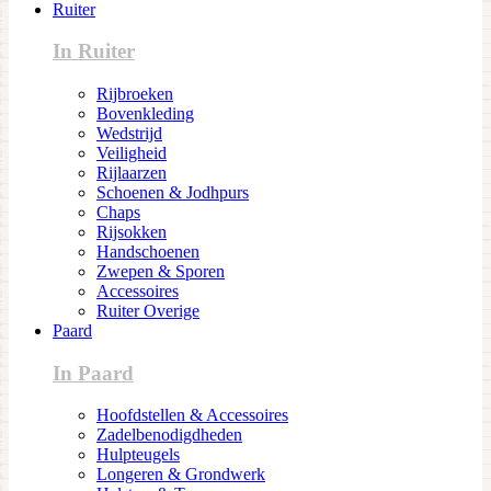
Ruiter
In Ruiter
Rijbroeken
Bovenkleding
Wedstrijd
Veiligheid
Rijlaarzen
Schoenen & Jodhpurs
Chaps
Rijsokken
Handschoenen
Zwepen & Sporen
Accessoires
Ruiter Overige
Paard
In Paard
Hoofdstellen & Accessoires
Zadelbenodigdheden
Hulpteugels
Longeren & Grondwerk