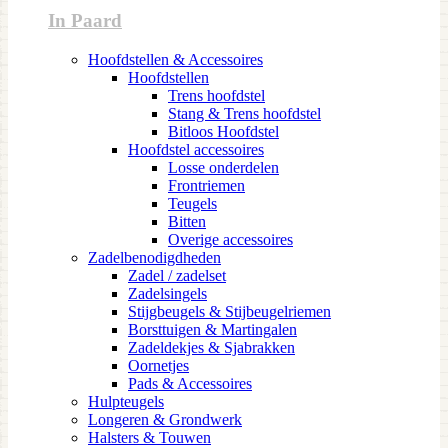
In Paard
Hoofdstellen & Accessoires
Hoofdstellen
Trens hoofdstel
Stang & Trens hoofdstel
Bitloos Hoofdstel
Hoofdstel accessoires
Losse onderdelen
Frontriemen
Teugels
Bitten
Overige accessoires
Zadelbenodigdheden
Zadel / zadelset
Zadelsingels
Stijgbeugels & Stijbeugelriemen
Borsttuigen & Martingalen
Zadeldekjes & Sjabrakken
Oornetjes
Pads & Accessoires
Hulpteugels
Longeren & Grondwerk
Halsters & Touwen