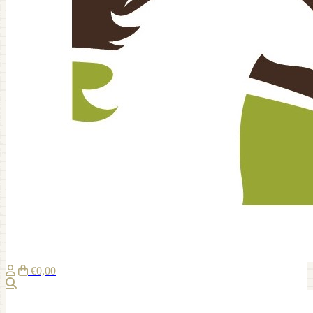
€0,00
Zoeken